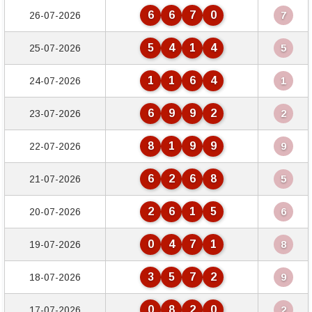
6
6
7
0
26-07-2026
7
5
4
1
4
25-07-2026
5
1
1
6
4
24-07-2026
1
6
9
9
2
23-07-2026
2
8
1
9
9
22-07-2026
9
6
2
6
8
21-07-2026
5
2
6
1
5
20-07-2026
6
0
4
7
1
19-07-2026
8
3
5
7
2
18-07-2026
9
0
8
2
0
17-07-2026
2