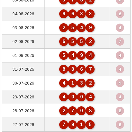
9
6
3
3
04-08-2026
6
2
5
4
9
03-08-2026
4
6
5
5
2
02-08-2026
7
5
4
9
4
01-08-2026
4
8
8
6
7
31-07-2026
4
4
1
3
2
30-07-2026
5
4
0
0
4
29-07-2026
4
2
7
0
8
28-07-2026
8
7
9
1
5
27-07-2026
6