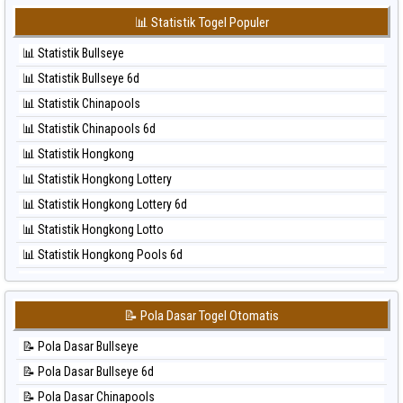
⚽ Bola Hitam Japan 6d
⚽ Bola Merah Sydney Lotto
📊 Statistik Togel Populer
⚽ Bola Hitam Korea
⚽ Bola Merah Sydney Pools 6d
📊 Statistik Bullseye
⚽ Bola Hitam Kuda Lari
⚽ Bola Merah Taipei
📊 Statistik Bullseye 6d
⚽ Bola Hitam Magnum Cambodia
⚽ Bola Merah Taiwan
📊 Statistik Chinapools
⚽ Bola Hitam Nagoya
📊 Statistik Chinapools 6d
⚽ Bola Hitam North Carolina Day
📊 Statistik Hongkong
⚽ Bola Hitam Pcso
📊 Statistik Hongkong Lottery
⚽ Bola Hitam Sao Paulo
📊 Statistik Hongkong Lottery 6d
⚽ Bola Hitam Singapore
📊 Statistik Hongkong Lotto
⚽ Bola Hitam Sydney
📊 Statistik Hongkong Pools 6d
⚽ Bola Hitam Sydney Lottery
📊 Statistik Japan
⚽ Bola Hitam Sydney Lottery 6d
📊 Statistik Japan 6d
⚽ Bola Hitam Sydney Lotto
📝 Pola Dasar Togel Otomatis
📊 Statistik Korea
⚽ Bola Hitam Sydney Pools 6d
📝 Pola Dasar Bullseye
📊 Statistik Kuda Lari
⚽ Bola Hitam Taipei
📝 Pola Dasar Bullseye 6d
📊 Statistik Magnum Cambodia
⚽ Bola Hitam Taiwan
📝 Pola Dasar Chinapools