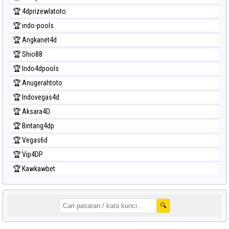
🏆 4dprizewlatoto
🏆 indo-pools
🏆 Angkanet4d
🏆 Shio88
🏆 Indo4dpools
🏆 Anugerahtoto
🏆 Indovegas4d
🏆 Aksara4D
🏆 Bintang4dp
🏆 Vegas6d
🏆 Vip4DP
🏆 Kawkawbet
🔍