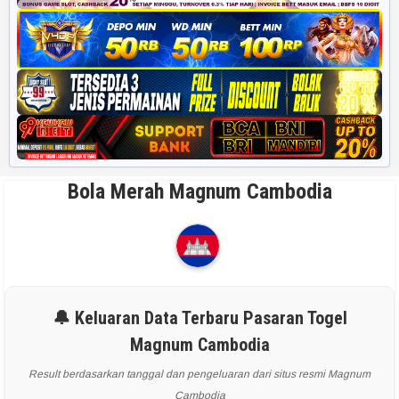
Bola Merah Magnum Cambodia
🔔 Keluaran Data Terbaru Pasaran Togel
Magnum Cambodia
Result berdasarkan tanggal dan pengeluaran dari situs resmi Magnum
Cambodia