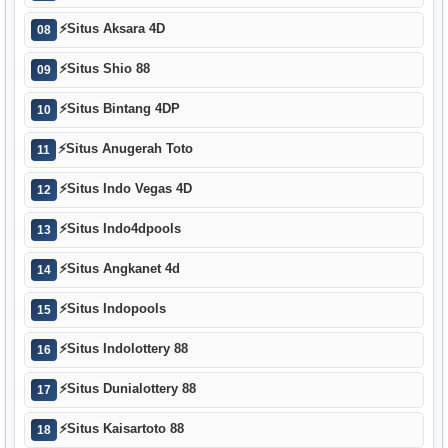
⚡
Situs Aksara 4D
08
⚡
Situs Shio 88
09
⚡
Situs Bintang 4DP
10
⚡
Situs Anugerah Toto
11
⚡
Situs Indo Vegas 4D
12
⚡
Situs Indo4dpools
13
⚡
Situs Angkanet 4d
14
⚡
Situs Indopools
15
⚡
Situs Indolottery 88
16
⚡
Situs Dunialottery 88
17
⚡
Situs Kaisartoto 88
18