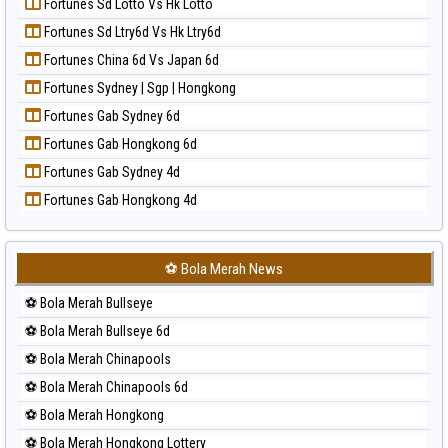
Fortunes Sd Lotto Vs Hk Lotto
Prediksi Magnum Cambodia
Paito Harian Sydney Pools 6d
Fortunes Sd Ltry6d Vs Hk Ltry6d
Prediksi Nagoya
Paito Harian Taipei
Fortunes China 6d Vs Japan 6d
Prediksi North Carolina Day
Paito Harian Taiwan
Fortunes Sydney | Sgp | Hongkong
Prediksi Pcso
Fortunes Gab Sydney 6d
Prediksi Sao Paulo
Fortunes Gab Hongkong 6d
Prediksi Singapore
Fortunes Gab Sydney 4d
Prediksi Sydney
Fortunes Gab Hongkong 4d
Prediksi Sydney Lottery
Prediksi Sydney Lottery 6d
Prediksi Sydney Lotto
⚽ Bola Merah News
Prediksi Sydney Pools 6d
⚽ Bola Merah Bullseye
Prediksi Taipei
⚽ Bola Merah Bullseye 6d
Prediksi Taiwan
⚽ Bola Merah Chinapools
⚽ Bola Merah Chinapools 6d
⚽ Bola Merah Hongkong
⚽ Bola Merah Hongkong Lottery