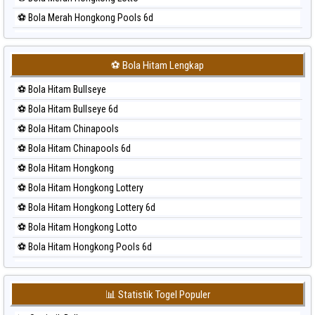
⚽ Bola Merah Hongkong Pools 6d
⚽ Bola Merah Japan
⚽ Bola Merah Japan 6d
⚽ Bola Hitam Lengkap
⚽ Bola Merah Korea
⚽ Bola Hitam Bullseye
⚽ Bola Merah Kuda Lari
⚽ Bola Hitam Bullseye 6d
⚽ Bola Merah Magnum Cambodia
⚽ Bola Hitam Chinapools
⚽ Bola Merah Nagoya
⚽ Bola Hitam Chinapools 6d
⚽ Bola Merah North Carolina Day
⚽ Bola Hitam Hongkong
⚽ Bola Merah Pcso
⚽ Bola Hitam Hongkong Lottery
⚽ Bola Merah Sao Paulo
⚽ Bola Hitam Hongkong Lottery 6d
⚽ Bola Merah Singapore
⚽ Bola Hitam Hongkong Lotto
⚽ Bola Merah Sydney
⚽ Bola Hitam Hongkong Pools 6d
⚽ Bola Merah Sydney Lottery
⚽ Bola Hitam Japan
⚽ Bola Merah Sydney Lottery 6d
⚽ Bola Hitam Japan 6d
⚽ Bola Merah Sydney Lotto
📊 Statistik Togel Populer
⚽ Bola Hitam Korea
⚽ Bola Merah Sydney Pools 6d