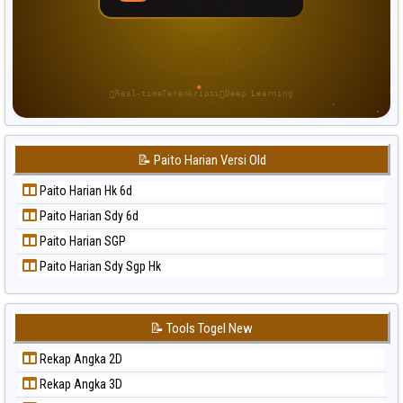
Paito Warna North Carolina Day
Paito Warna Pcso
Paito Warna Pennsylvania Day
Paito Warna Sao Paulo
Real-time
Terenkripsi
Deep Learning
Paito Warna Singapore
Paito Warna Sydney
📝 Paito Harian Versi Old
Paito Warna Sydney Lottery
Paito Warna Sydney Lottery 6d
Paito Harian Hk 6d
Paito Warna Sydney Lotto
Paito Harian Sdy 6d
Paito Warna Sydney Pools 6d
Paito Harian SGP
Paito Warna Taipei
Paito Harian Sdy Sgp Hk
Paito Warna Taiwan
📝 Tools Togel New
Rekap Angka 2D
Rekap Angka 3D