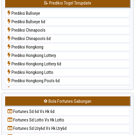
📝 Prediksi Togel Terupdate
Paito Harian Korea
Prediksi Bullseye
Paito Harian Kuda Lari
Prediksi Bullseye 6d
Paito Harian Magnum Cambodia
Prediksi Chinapools
Paito Harian Nagoya
Prediksi Chinapools 6d
Paito Harian New York Midday
Prediksi Hongkong
Paito Harian North Carolina Day
Prediksi Hongkong Lottery
Paito Harian Pcso
Prediksi Hongkong Lottery 6d
Paito Harian Pennsylvania Day
Prediksi Hongkong Lotto
Paito Harian Sao Paulo
Prediksi Hongkong Pools 6d
Paito Harian Singapore
Prediksi Japan
Paito Harian Sydney
Prediksi Japan 6d
Paito Harian Sydney Lottery
⚽ Bola Fortunes Gabungan
Prediksi Korea
Paito Harian Sydney Lottery 6d
Fortunes Sd 6d Vs Hk 6d
Prediksi Kuda Lari
Paito Harian Sydney Lotto
Fortunes Sd Lotto Vs Hk Lotto
Prediksi Magnum Cambodia
Paito Harian Sydney Pools 6d
Fortunes Sd Ltry6d Vs Hk Ltry6d
Prediksi Nagoya
Paito Harian Taipei