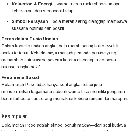
Kekuatan & Energi
– warna merah melambangkan api,
keberanian, dan semangat hidup.
Simbol Perayaan
– bola merah sering dianggap membawa
suasana optimis dan positif.
Peran dalam Dunia Undian
Dalam konteks undian angka, bola merah sering kali mewakili
angka tertentu. Kehadirannya menjadi penanda penting yang
menambah antusiasme peserta karena dianggap membawa
nuansa “angka hoki”.
Fenomena Sosial
Bola merah Pcso tidak hanya soal angka, tetapi juga
mencerminkan bagaimana sebuah warna bisa memiliki pengaruh
besar terhadap cara orang memaknai keberuntungan dan harapan.
Kesimpulan
Bola merah Pcso adalah simbol penuh makna—dari segi budaya