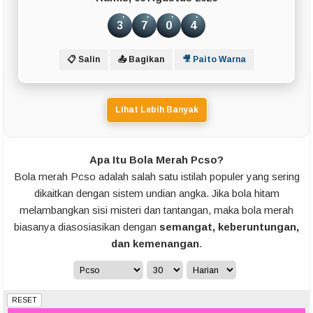
3
7
0
4
📋 Salin
📤 Bagikan
🎥 Paito Warna
Lihat Lebih Banyak
Apa Itu Bola Merah Pcso?
Bola merah Pcso adalah salah satu istilah populer yang sering
dikaitkan dengan sistem undian angka. Jika bola hitam
melambangkan sisi misteri dan tantangan, maka bola merah
biasanya diasosiasikan dengan
semangat, keberuntungan,
dan kemenangan
.
RESET