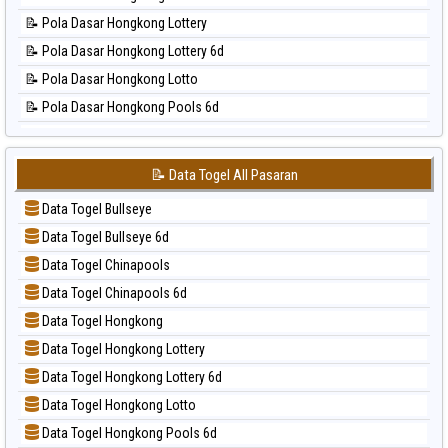
📊 Statistik North Carolina Day
📝 Pola Dasar Hongkong Lottery
📊 Statistik Pcso
📝 Pola Dasar Hongkong Lottery 6d
📊 Statistik Pennsylvania Day
📝 Pola Dasar Hongkong Lotto
📊 Statistik Sao Paulo
📝 Pola Dasar Hongkong Pools 6d
📊 Statistik Singapore
📝 Pola Dasar Japan
📊 Statistik Sydney
📝 Pola Dasar Japan 6d
📊 Statistik Sydney Lottery
📝 Data Togel All Pasaran
📝 Pola Dasar Korea
📊 Statistik Sydney Lottery 6d
Data Togel Bullseye
📝 Pola Dasar Kuda Lari
📊 Statistik Sydney Lotto
Data Togel Bullseye 6d
📝 Pola Dasar Magnum Cambodia
📊 Statistik Sydney Pools 6d
Data Togel Chinapools
📝 Pola Dasar Nagoya
📊 Statistik Taipei
Data Togel Chinapools 6d
📝 Pola Dasar North Carolina Day
📊 Statistik Taiwan
Data Togel Hongkong
📝 Pola Dasar Pcso
Data Togel Hongkong Lottery
📝 Pola Dasar Sao Paulo
Data Togel Hongkong Lottery 6d
📝 Pola Dasar Singapore
Data Togel Hongkong Lotto
📝 Pola Dasar Sydney
Data Togel Hongkong Pools 6d
📝 Pola Dasar Sydney Lottery