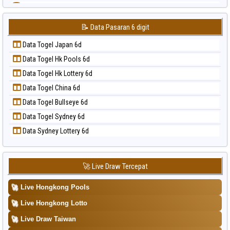
Data Togel Japan
📝 Pola Dasar Sydney Lottery 6d
Data Togel Japan 6d
📝 Pola Dasar Sydney Lotto
📝 Data Pasaran 6 digit
Data Togel Korea
📝 Pola Dasar Sydney Pools 6d
Data Togel Japan 6d
Data Togel Kuda Lari
📝 Pola Dasar Taipei
Data Togel Hk Pools 6d
Data Togel Magnum Cambodia
📝 Pola Dasar Taiwan
Data Togel Hk Lottery 6d
Data Togel Nagoya
Data Togel China 6d
Data Togel North Carolina Day
Data Togel Bullseye 6d
Data Togel Pcso
Data Togel Sydney 6d
Data Togel Sao Paulo
Data Sydney Lottery 6d
Data Togel Singapore
Data Togel Sydney
Data Togel Sydney Lottery
🚀 Live Draw Tercepat
Data Togel Sydney Lottery 6d
🚀
Live Hongkong Pools
Data Togel Sydney Lotto
🚀
Live Hongkong Lotto
Data Togel Sydney Pools 6d
🚀
Live Draw Taiwan
Data Togel Taipei