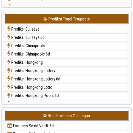
Paito Harian Japan
Paito Harian Japan 6d
📝 Prediksi Togel Terupdate
Paito Harian Korea
Prediksi Bullseye
Paito Harian Kuda Lari
Prediksi Bullseye 6d
Paito Harian Magnum Cambodia
Prediksi Chinapools
Paito Harian Nagoya
Prediksi Chinapools 6d
Paito Harian New York Midday
Prediksi Hongkong
Paito Harian North Carolina Day
Prediksi Hongkong Lottery
Paito Harian Pcso
Prediksi Hongkong Lottery 6d
Paito Harian Pennsylvania Day
Prediksi Hongkong Lotto
Paito Harian Sao Paulo
Prediksi Hongkong Pools 6d
Paito Harian Singapore
Prediksi Japan
Paito Harian Sydney
Prediksi Japan 6d
Paito Harian Sydney Lottery
⚽ Bola Fortunes Gabungan
Prediksi Korea
Paito Harian Sydney Lottery 6d
Fortunes Sd 6d Vs Hk 6d
Prediksi Kuda Lari
Paito Harian Sydney Lotto