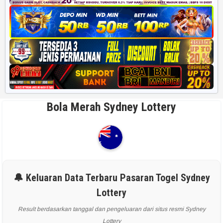
Bola Merah Sydney Lottery
🔔 Keluaran Data Terbaru Pasaran Togel Sydney
Lottery
Result berdasarkan tanggal dan pengeluaran dari situs resmi Sydney
Lottery