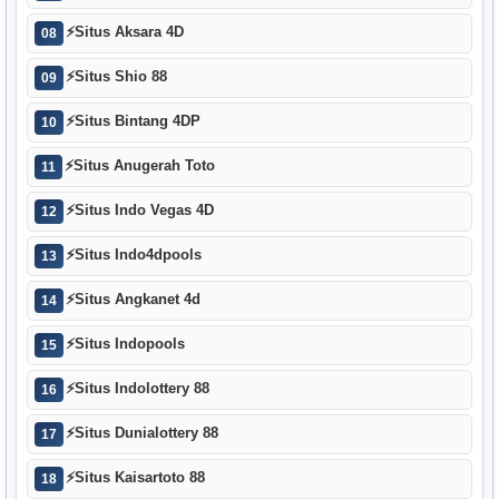
⚡
Situs Aksara 4D
08
⚡
Situs Shio 88
09
⚡
Situs Bintang 4DP
10
⚡
Situs Anugerah Toto
11
⚡
Situs Indo Vegas 4D
12
⚡
Situs Indo4dpools
13
⚡
Situs Angkanet 4d
14
⚡
Situs Indopools
15
⚡
Situs Indolottery 88
16
⚡
Situs Dunialottery 88
17
⚡
Situs Kaisartoto 88
18