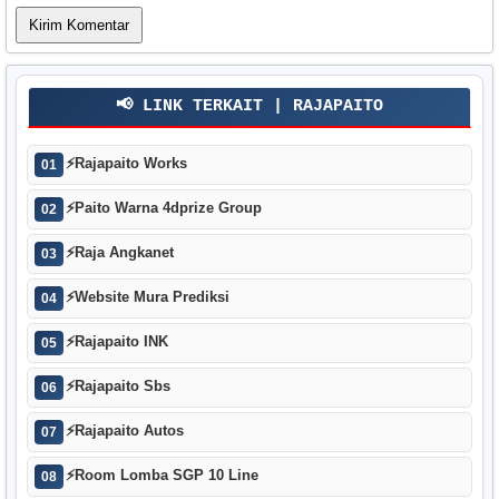
📢 LINK TERKAIT | RAJAPAITO
⚡
Rajapaito Works
01
⚡
Paito Warna 4dprize Group
02
⚡
Raja Angkanet
03
⚡
Website Mura Prediksi
04
⚡
Rajapaito INK
05
⚡
Rajapaito Sbs
06
⚡
Rajapaito Autos
07
⚡
Room Lomba SGP 10 Line
08