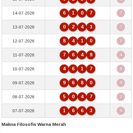
6
1
0
7
14-07-2026
7
0
2
4
3
13-07-2026
7
8
4
1
0
12-07-2026
1
7
6
4
9
11-07-2026
4
4
6
1
7
10-07-2026
8
9
6
8
0
09-07-2026
8
5
0
4
7
08-07-2026
2
1
6
6
3
07-07-2026
9
Makna Filosofis Warna Merah