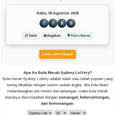
Rabu, 05 Agustus 2026
7
7
8
0
📋 Salin
📤 Bagikan
🎥 Paito Warna
Lihat Lebih Banyak
Apa Itu Bola Merah Sydney Lottery?
Bola merah Sydney Lottery adalah salah satu istilah populer yang
sering dikaitkan dengan sistem undian angka. Jika bola hitam
melambangkan sisi misteri dan tantangan, maka bola merah
biasanya diasosiasikan dengan
semangat, keberuntungan,
dan kemenangan
.