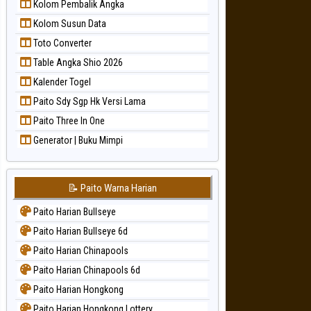
Kolom Pembalik Angka
Kolom Susun Data
Toto Converter
Table Angka Shio 2026
Kalender Togel
Paito Sdy Sgp Hk Versi Lama
Paito Three In One
Generator | Buku Mimpi
📝 Paito Warna Harian
Paito Harian Bullseye
Paito Harian Bullseye 6d
Paito Harian Chinapools
Paito Harian Chinapools 6d
Paito Harian Hongkong
Paito Harian Hongkong Lottery