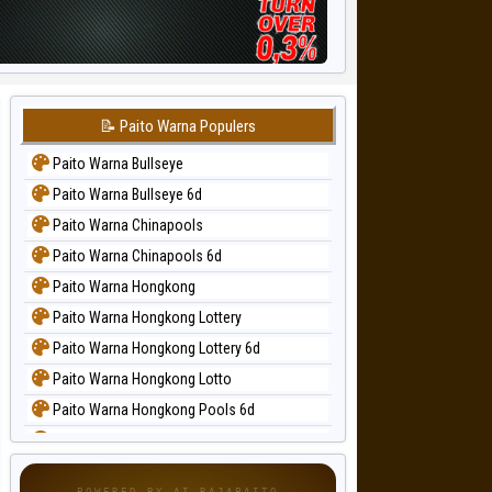
📝 Paito Warna Populers
Paito Warna Bullseye
Paito Warna Bullseye 6d
Paito Warna Chinapools
Paito Warna Chinapools 6d
Paito Warna Hongkong
Paito Warna Hongkong Lottery
Paito Warna Hongkong Lottery 6d
Paito Warna Hongkong Lotto
Paito Warna Hongkong Pools 6d
Paito Warna Japan
Paito Warna Japan 6d
POWERED BY AI RAJAPAITO