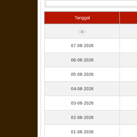
Tanggal
-x-
07-08-2026
06-08-2026
05-08-2026
04-08-2026
03-08-2026
02-08-2026
01-08-2026