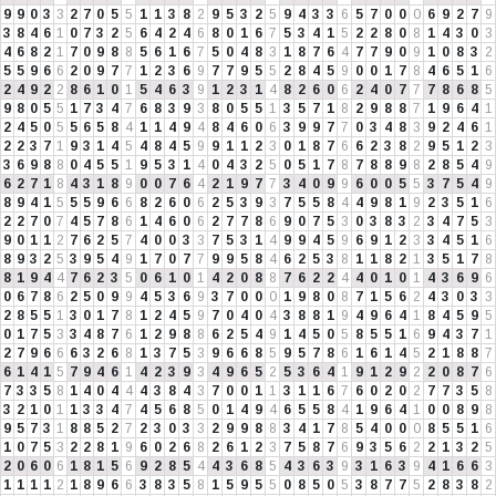
9
9
0
3
3
2
7
0
5
5
1
1
3
8
2
9
5
3
2
5
9
4
3
3
6
5
7
0
0
0
6
9
2
7
9
3
8
4
6
1
0
7
3
2
5
6
4
2
4
6
8
0
1
6
7
5
3
4
1
5
2
2
8
0
8
1
4
3
0
3
4
6
8
2
1
7
0
9
8
8
5
6
1
6
7
5
0
4
8
3
1
8
7
6
4
7
7
9
0
9
1
0
8
3
2
5
5
9
6
6
2
0
9
7
7
1
2
3
6
9
7
7
9
5
5
2
8
4
5
9
0
0
1
7
8
4
6
5
1
6
2
4
9
2
2
8
6
1
0
1
5
4
6
3
9
1
2
3
1
4
8
2
6
0
6
2
4
0
7
7
7
8
6
8
5
9
8
0
5
5
1
7
3
4
7
6
8
3
9
3
8
0
5
5
1
3
5
7
1
8
2
9
8
8
7
1
9
6
4
1
2
4
5
0
5
5
6
5
8
4
1
1
4
9
4
8
4
6
0
6
3
9
9
7
7
0
3
4
8
3
9
2
4
6
1
2
2
3
7
1
9
3
1
4
5
4
8
4
5
9
9
1
1
2
3
0
1
8
7
6
6
2
3
8
2
9
5
1
2
3
3
6
9
8
8
0
4
5
5
1
9
5
3
1
4
0
4
3
2
5
0
5
1
7
8
7
8
8
9
8
2
8
5
4
9
6
2
7
1
8
4
3
1
8
9
0
0
7
6
4
2
1
9
7
7
3
4
0
9
9
6
0
0
5
5
3
7
5
4
9
8
9
4
1
5
5
5
9
6
6
8
2
6
0
6
2
5
3
9
3
7
5
5
8
4
4
9
8
1
9
2
3
5
1
6
2
2
7
0
7
4
5
7
8
6
1
4
6
0
6
2
7
7
8
6
9
0
7
5
3
0
3
8
3
2
3
4
7
5
3
9
0
1
1
2
7
6
2
5
7
4
0
0
3
3
7
5
3
1
4
9
9
4
5
9
6
9
1
2
3
3
4
5
1
6
8
9
3
2
5
3
9
5
4
9
1
7
0
7
7
9
9
5
8
4
6
2
5
3
8
1
1
8
2
1
3
5
1
7
8
8
1
9
4
4
7
6
2
3
5
0
6
1
0
1
4
2
0
8
8
7
6
2
2
4
4
0
1
0
1
4
3
6
9
6
0
6
7
8
6
2
5
0
9
9
4
5
3
6
9
3
7
0
0
0
1
9
8
0
8
7
1
5
6
2
4
3
0
3
3
2
8
5
5
1
3
0
1
7
8
1
2
4
5
9
7
0
4
0
4
3
8
8
1
9
4
9
6
4
1
8
4
5
9
5
0
1
7
5
3
3
4
8
7
6
1
2
9
8
8
6
2
5
4
9
1
4
5
0
5
8
5
5
1
6
9
4
3
7
1
2
7
9
6
6
6
3
2
6
8
1
3
7
5
3
9
6
6
8
5
9
5
7
8
6
1
6
1
4
5
2
1
8
8
7
6
1
4
1
5
7
9
4
6
1
4
2
3
9
3
4
9
6
5
2
5
3
6
4
1
9
1
2
9
2
2
0
8
7
6
7
3
3
5
8
1
4
0
4
4
4
3
8
4
3
7
0
0
1
1
3
1
1
6
7
6
0
2
0
2
7
7
3
5
8
3
2
1
0
1
1
3
3
4
7
4
5
6
8
5
0
1
4
9
4
6
5
5
8
4
1
9
6
4
1
0
0
8
9
8
9
5
7
3
1
8
8
5
2
7
2
3
0
3
3
2
9
9
8
8
3
4
1
7
8
5
4
0
0
0
8
5
5
1
6
1
0
7
5
3
2
2
8
1
9
6
0
2
6
8
2
6
1
2
3
7
5
8
7
6
9
3
5
6
2
2
1
3
2
5
2
0
6
0
6
1
8
1
5
6
9
2
8
5
4
4
3
6
8
5
4
3
6
3
9
3
1
6
3
9
4
1
6
6
3
1
1
1
1
2
1
8
9
6
6
3
8
3
5
8
1
5
9
5
5
0
8
5
0
5
3
8
7
7
5
2
8
3
8
2