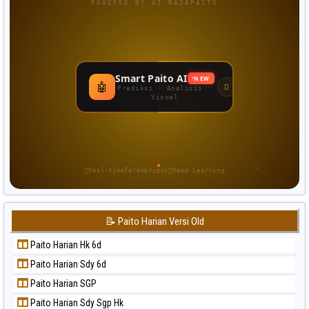
POWERED BY AI RAJAPAITO
Paito Warna Korea
Paito Warna Kuda Lari
Paito Warna Magnum Cambodia
Paito Warna Nagoya
Smart Paito AI
NEW
🤖
Paito Warna New York Midday
Prediksi · Analisis ·
Visual
Paito Warna North Carolina Day
Paito Warna Pcso
Paito Warna Pennsylvania Day
Paito Warna Sao Paulo
Real-time
Terenkripsi
Deep Learning
Paito Warna Singapore
Paito Warna Sydney
📝 Paito Harian Versi Old
Paito Warna Sydney Lottery
Paito Warna Sydney Lottery 6d
Paito Harian Hk 6d
Paito Warna Sydney Lotto
Paito Harian Sdy 6d
Paito Warna Sydney Pools 6d
Paito Harian SGP
Paito Warna Taipei
Paito Harian Sdy Sgp Hk