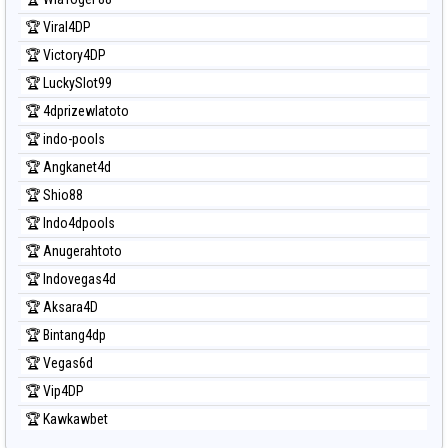
🏆 Viral4DP
🏆 Victory4DP
🏆 LuckySlot99
🏆 4dprizewlatoto
🏆 indo-pools
🏆 Angkanet4d
🏆 Shio88
🏆 Indo4dpools
🏆 Anugerahtoto
🏆 Indovegas4d
🏆 Aksara4D
🏆 Bintang4dp
🏆 Vegas6d
🏆 Vip4DP
🏆 Kawkawbet