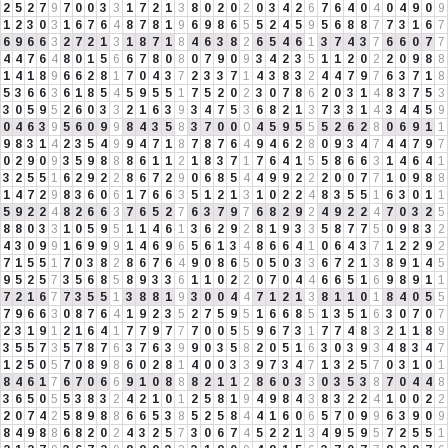
2
5
2
7
9
7
0
0
3
3
1
7
2
1
3
8
0
2
0
2
0
3
4
2
6
7
6
4
0
4
0
4
9
0
9
1
2
3
0
3
1
6
7
6
4
8
7
8
1
9
6
9
8
6
5
5
2
4
5
9
5
6
8
8
7
7
3
1
6
7
6
9
6
6
3
2
7
2
1
3
1
8
7
1
8
4
6
3
8
2
6
5
4
6
1
3
7
4
3
7
6
6
0
7
7
4
4
7
6
4
8
0
1
5
6
6
7
8
0
8
0
7
9
0
9
3
4
2
3
5
1
1
2
0
2
2
0
9
8
8
1
4
1
8
9
6
6
2
8
1
7
0
4
3
7
2
3
3
7
1
4
3
8
3
2
4
4
7
9
7
6
3
7
1
8
5
3
6
6
3
6
1
8
5
4
5
9
5
5
1
7
5
2
0
2
3
0
7
8
6
2
0
3
1
4
8
3
7
5
3
3
0
5
9
5
2
6
0
3
3
2
1
6
3
9
3
4
7
5
3
6
8
2
1
3
7
3
3
1
4
3
4
4
5
9
0
4
6
3
9
5
6
0
9
9
8
4
3
5
8
3
7
0
0
0
4
5
9
5
5
5
2
6
2
8
0
6
9
1
1
9
8
3
1
4
2
3
5
4
9
9
4
7
1
8
7
8
7
6
4
9
4
6
2
8
0
9
3
4
7
4
4
7
9
7
0
2
9
0
9
3
5
9
8
8
8
6
1
1
2
1
8
3
7
1
7
6
4
1
5
5
8
6
6
3
1
4
6
4
1
3
2
5
5
1
6
2
9
2
2
8
6
7
2
9
0
6
8
5
4
4
9
9
2
2
2
0
0
7
7
1
0
9
8
8
1
4
7
2
9
8
3
6
0
6
1
7
6
6
3
5
1
2
1
3
1
0
2
2
4
8
3
5
5
1
6
3
0
1
1
5
9
2
2
4
8
2
6
6
3
7
6
5
2
7
6
3
7
9
7
6
8
2
9
2
4
9
2
2
4
7
0
3
2
5
8
8
0
3
3
1
0
5
9
5
1
1
4
6
1
3
6
2
9
2
8
1
9
3
3
5
8
7
7
5
0
9
8
3
2
4
3
0
9
9
1
6
9
9
9
1
4
6
9
6
5
6
1
3
4
8
6
6
4
1
0
6
4
3
7
1
2
2
9
2
7
1
5
5
1
7
0
3
8
2
8
6
7
6
4
9
0
8
6
5
0
5
0
3
3
6
7
2
1
3
8
9
1
4
5
9
5
2
5
7
3
5
6
8
5
8
9
3
3
6
1
1
0
2
2
0
7
0
4
4
6
6
5
1
6
9
8
9
1
1
7
2
1
6
7
7
3
5
5
1
3
8
8
1
9
3
0
0
4
4
7
1
2
1
3
8
1
1
0
1
8
4
0
5
5
7
9
6
6
3
0
8
7
6
4
1
9
2
3
5
2
7
5
9
5
1
6
6
8
5
1
3
5
1
6
3
0
7
0
7
2
3
1
9
1
2
1
6
4
1
7
7
9
7
7
7
0
0
5
5
9
6
7
3
1
7
7
4
8
3
2
1
1
8
9
3
5
5
7
3
5
7
8
7
6
3
7
6
3
9
9
0
3
5
8
2
0
5
1
6
3
0
3
9
3
4
8
3
4
7
1
2
5
0
5
7
0
8
9
8
6
0
2
8
1
4
0
0
3
3
9
7
3
4
7
1
3
2
5
7
0
3
1
0
1
8
4
6
1
7
6
7
0
6
6
9
1
0
8
8
8
2
1
1
2
8
6
0
3
3
0
3
5
3
8
7
0
4
4
8
3
6
5
0
5
5
3
8
3
2
4
2
1
0
1
2
5
8
1
9
4
9
8
4
3
8
3
2
2
4
1
0
0
2
2
2
0
7
4
2
5
8
9
8
8
6
6
5
3
8
5
2
5
8
4
4
1
6
0
6
5
7
0
9
9
6
3
9
0
9
8
4
9
8
8
6
8
2
0
2
4
3
2
5
7
3
0
6
7
4
5
2
2
1
3
4
9
5
9
5
7
2
5
5
1