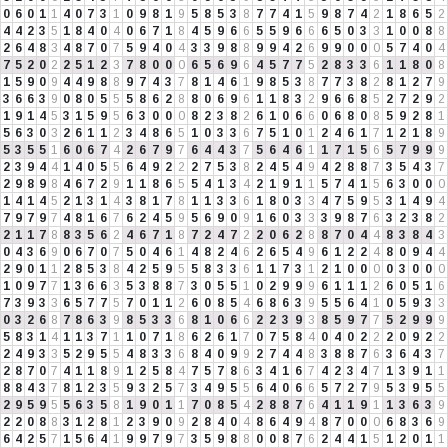
0
6
0
1
1
4
0
7
3
1
0
9
8
1
9
5
8
5
3
8
7
7
4
1
5
9
8
7
4
2
1
8
6
5
2
4
4
2
3
5
1
8
4
0
4
0
6
7
1
8
4
5
9
6
6
5
5
9
6
6
6
5
0
3
3
1
0
0
8
8
2
6
4
8
3
4
8
7
0
7
5
9
4
0
4
3
3
9
8
8
9
9
4
2
6
9
9
0
0
0
5
7
4
0
4
7
5
2
0
2
2
5
1
2
3
7
8
0
0
0
6
5
6
9
6
4
5
7
7
5
2
8
3
3
6
1
1
8
0
8
1
5
9
0
9
4
4
9
8
8
9
7
4
3
7
8
1
4
6
1
9
8
5
3
8
7
7
3
8
2
8
1
2
7
9
3
6
6
3
9
0
8
0
5
5
5
8
6
2
8
8
0
6
9
6
1
1
8
3
2
9
6
6
8
5
2
7
2
9
2
1
9
1
4
5
3
1
5
9
5
6
3
0
0
0
8
2
3
8
2
6
1
0
6
6
0
6
8
0
8
5
9
2
8
1
5
6
3
0
3
2
6
1
1
2
3
4
8
6
5
1
0
3
3
6
7
5
1
0
1
2
4
6
1
7
1
2
1
8
9
5
3
5
5
1
6
0
6
7
4
2
6
7
9
7
6
4
4
3
7
5
6
4
6
1
1
7
1
5
6
5
7
9
9
9
2
3
9
4
4
1
4
0
5
5
6
4
9
2
2
2
7
5
3
8
2
4
5
4
9
4
2
8
8
7
3
5
4
3
7
2
9
8
9
8
4
6
7
2
9
1
1
8
6
5
5
4
1
3
4
2
1
9
1
1
5
7
4
1
5
6
3
0
0
0
1
4
1
4
5
2
1
3
1
4
3
8
1
7
8
1
1
3
3
6
1
8
0
3
3
4
7
5
9
5
3
1
4
9
4
7
9
7
9
7
4
8
1
6
7
6
2
4
5
9
5
6
9
0
9
1
6
0
3
3
3
9
8
7
6
3
2
3
8
2
2
1
1
7
8
8
3
5
6
2
4
6
7
1
8
7
2
4
7
2
2
0
6
2
8
8
7
0
4
4
8
3
8
4
3
0
4
3
6
9
0
6
7
0
7
5
0
4
6
1
4
8
2
4
6
2
6
5
4
9
6
1
2
2
4
8
0
9
4
4
2
9
0
1
1
2
8
5
3
8
4
2
5
9
5
5
8
3
3
6
1
1
7
3
1
2
1
0
0
0
0
3
0
0
0
1
0
9
7
7
1
3
6
6
3
5
3
8
8
7
3
0
5
5
1
0
2
9
9
9
6
1
1
1
2
6
0
5
1
6
7
3
9
3
3
6
5
7
7
5
7
0
1
1
2
6
0
8
5
4
6
8
6
3
9
5
5
6
4
1
0
5
9
3
3
0
3
2
6
8
7
8
6
3
9
8
5
3
3
6
8
1
0
6
6
2
2
3
9
3
8
5
9
7
7
5
2
9
9
9
5
8
3
1
4
1
1
3
7
1
1
0
7
1
8
6
2
6
1
7
0
7
5
8
4
0
4
0
2
2
2
0
9
2
2
2
4
9
3
3
5
2
9
5
5
4
8
3
3
6
8
4
0
9
9
2
7
4
4
8
3
8
8
7
6
3
6
4
3
7
2
8
7
0
7
4
1
1
8
9
1
2
5
8
4
7
5
7
8
6
3
4
1
6
7
4
2
3
4
7
1
3
9
1
1
8
8
4
3
7
8
1
2
3
5
9
3
2
5
7
3
4
9
5
5
6
4
0
6
6
5
7
2
7
9
5
3
9
5
5
2
9
5
9
5
5
6
3
5
8
1
9
0
1
1
7
0
8
5
4
2
8
8
7
6
4
1
1
9
1
1
3
6
3
9
2
2
0
8
8
3
1
2
8
1
2
3
9
0
9
2
8
4
0
4
8
6
4
9
4
8
7
0
0
0
6
8
3
6
9
6
4
2
5
7
1
5
6
4
1
9
9
7
9
7
3
5
9
8
8
0
0
8
7
6
2
4
4
1
5
1
2
0
1
1