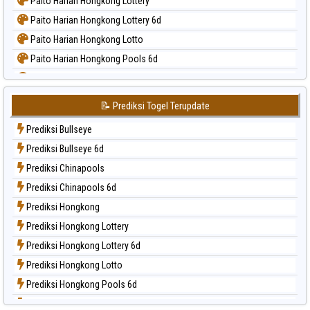
Paito Harian Hongkong Lottery
Paito Harian Hongkong Lottery 6d
Paito Harian Hongkong Lotto
Paito Harian Hongkong Pools 6d
Paito Harian Japan
Paito Harian Japan 6d
📝 Prediksi Togel Terupdate
Paito Harian Korea
Prediksi Bullseye
Paito Harian Kuda Lari
Prediksi Bullseye 6d
Paito Harian Magnum Cambodia
Prediksi Chinapools
Paito Harian Nagoya
Prediksi Chinapools 6d
Paito Harian New York Midday
Prediksi Hongkong
Paito Harian North Carolina Day
Prediksi Hongkong Lottery
Paito Harian Pcso
Prediksi Hongkong Lottery 6d
Paito Harian Pennsylvania Day
Prediksi Hongkong Lotto
Paito Harian Sao Paulo
Prediksi Hongkong Pools 6d
Paito Harian Singapore
Prediksi Japan