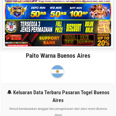
Paito Warna Buenos Aires
🔔 Keluaran Data Terbaru Pasaran Togel Buenos
Aires
Result berdasarkan tanggal dan pengeluaran dari situs resmi Buenos
Aires