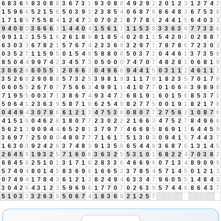
6
8
3
6
9
8
3
0
8
8
3
6
7
3
1
9
3
0
8
8
4
9
2
9
2
2
0
1
2
3
1
2
7
4
2
1
5
9
6
6
5
2
1
5
6
5
0
3
9
3
2
3
8
5
4
0
6
8
7
6
8
6
4
8
3
6
7
5
3
8
1
7
1
8
9
7
5
5
8
4
1
2
4
7
2
0
7
0
2
2
8
7
7
8
6
2
4
4
1
5
6
4
0
3
3
9
4
0
0
0
3
6
6
6
3
1
4
4
0
4
1
5
6
1
7
1
1
5
3
8
3
3
6
3
9
7
7
3
3
6
9
9
1
1
2
1
5
5
1
6
2
6
1
8
9
8
1
8
5
4
0
2
0
1
1
5
4
2
0
2
0
2
8
8
7
6
3
0
3
3
6
7
8
2
1
5
7
6
7
4
2
3
3
6
9
3
2
9
7
7
7
8
7
8
6
7
2
3
0
3
0
3
5
2
7
1
1
5
9
5
0
1
5
4
9
5
8
8
0
8
5
0
3
7
1
0
4
4
6
1
3
7
3
5
8
8
5
0
4
4
9
9
7
4
2
3
4
5
7
3
0
5
0
0
0
7
4
7
0
7
4
8
2
8
1
0
6
8
1
9
3
0
6
2
8
6
0
5
5
1
2
0
6
6
3
0
4
9
6
6
9
4
4
1
5
0
3
1
1
2
4
6
1
1
2
3
5
2
6
8
2
9
0
8
8
5
7
3
2
5
3
9
8
1
9
3
1
1
7
8
1
8
2
3
5
7
0
1
7
8
0
6
0
5
5
2
6
7
0
7
7
5
6
6
3
4
9
9
1
1
4
1
0
7
7
0
1
0
6
6
3
9
8
9
8
7
1
9
5
5
0
0
3
7
1
3
8
6
7
4
9
3
4
7
2
6
8
1
9
1
6
0
1
5
6
8
5
3
7
1
5
0
6
4
1
2
3
6
3
9
5
8
7
1
8
6
2
5
4
9
8
2
7
7
5
0
0
1
9
1
8
2
1
7
8
0
4
4
9
4
3
0
7
8
6
6
1
2
1
3
4
7
5
3
8
0
8
0
7
7
2
7
5
6
2
1
0
8
7
6
4
1
5
1
6
0
4
6
2
8
1
8
0
7
7
2
3
0
2
2
2
1
6
6
3
4
7
5
2
7
8
4
9
6
6
5
6
2
1
3
9
0
9
4
4
6
5
2
8
1
3
7
9
7
7
4
6
6
8
5
8
6
9
1
1
6
4
4
5
9
3
6
9
7
7
2
5
0
0
0
4
8
0
7
7
7
1
6
1
7
5
1
3
0
3
0
9
4
1
5
7
4
4
3
7
1
6
3
0
3
9
2
4
2
6
3
7
4
8
3
9
1
3
5
8
6
5
4
4
8
3
6
8
7
6
1
3
1
4
5
2
6
4
5
9
1
9
3
2
5
7
1
6
0
6
3
6
3
2
5
5
3
1
0
1
6
8
2
2
4
7
0
3
8
2
6
8
4
5
9
2
5
1
0
1
3
1
7
1
8
2
8
3
3
6
4
6
6
9
6
0
7
1
3
4
8
9
0
9
9
5
7
4
9
4
8
0
1
4
5
8
3
6
9
6
1
6
6
5
2
3
7
8
5
4
5
7
1
4
5
0
1
2
1
3
0
7
4
9
4
1
7
8
4
3
6
1
2
1
3
8
2
4
9
4
6
3
3
4
7
9
6
0
5
5
1
4
8
4
3
3
0
4
2
6
4
3
1
2
3
5
9
6
9
6
1
7
7
0
7
0
2
6
3
9
5
7
4
4
8
8
6
4
3
7
5
1
0
3
3
3
2
6
3
9
5
0
6
7
4
1
8
3
6
9
2
1
2
5
7
.
.