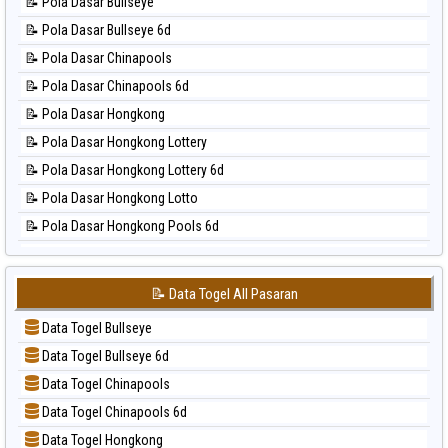
📝 Pola Dasar Bullseye
📊 Statistik Kuda Lari
⚽ Bola Hitam Taipei
📝 Pola Dasar Bullseye 6d
📊 Statistik Magnum Cambodia
⚽ Bola Hitam Taiwan
📝 Pola Dasar Chinapools
📊 Statistik Nagoya
📝 Pola Dasar Chinapools 6d
📊 Statistik New York Midday
📝 Pola Dasar Hongkong
📊 Statistik North Carolina Day
📝 Pola Dasar Hongkong Lottery
📊 Statistik Pcso
📝 Pola Dasar Hongkong Lottery 6d
📊 Statistik Pennsylvania Day
📝 Pola Dasar Hongkong Lotto
📊 Statistik Sao Paulo
📝 Pola Dasar Hongkong Pools 6d
📊 Statistik Singapore
📝 Pola Dasar Japan
📊 Statistik Sydney
📝 Pola Dasar Japan 6d
📊 Statistik Sydney Lottery
📝 Data Togel All Pasaran
📝 Pola Dasar Korea
📊 Statistik Sydney Lottery 6d
Data Togel Bullseye
📝 Pola Dasar Kuda Lari
📊 Statistik Sydney Lotto
Data Togel Bullseye 6d
📝 Pola Dasar Magnum Cambodia
📊 Statistik Sydney Pools 6d
Data Togel Chinapools
📝 Pola Dasar Nagoya
📊 Statistik Taipei
Data Togel Chinapools 6d
📝 Pola Dasar North Carolina Day
📊 Statistik Taiwan
Data Togel Hongkong