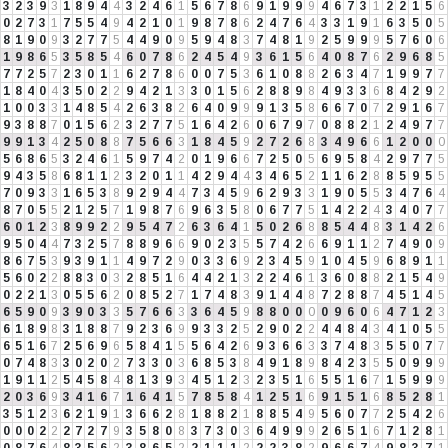
3
2
3
9
3
1
8
9
4
4
3
2
4
6
1
5
6
7
8
6
9
1
9
9
9
4
6
7
3
1
2
2
1
5
6
0
2
7
3
1
7
5
5
4
9
4
2
1
0
1
9
8
7
8
6
2
4
7
6
4
3
3
1
9
1
6
3
5
0
5
8
1
9
0
9
3
2
7
7
5
4
4
9
0
9
5
9
4
8
3
7
4
8
1
9
2
5
9
9
9
5
7
6
0
6
1
9
8
6
5
3
5
8
5
4
6
0
7
8
6
2
4
5
4
9
3
6
1
5
6
4
0
8
7
6
2
9
6
8
5
7
7
2
5
7
2
3
0
1
1
6
2
7
8
6
0
0
7
5
3
6
1
0
8
8
2
6
3
4
7
1
9
9
7
7
1
8
4
0
4
3
5
0
2
2
9
4
2
1
3
3
0
1
5
6
2
8
8
9
8
4
9
3
3
6
8
4
2
9
2
1
0
0
3
3
1
4
8
5
4
2
6
3
8
2
6
4
0
9
9
9
1
3
5
8
6
6
7
0
7
2
9
1
6
7
9
3
8
8
7
0
1
5
6
2
3
2
7
7
5
1
6
4
2
6
0
6
7
9
7
0
8
8
2
1
2
4
9
7
7
9
9
1
3
4
2
5
0
8
8
7
5
6
6
3
1
8
4
5
9
2
7
2
6
8
3
4
9
6
6
1
2
0
0
0
5
6
8
6
5
3
2
4
6
1
5
9
7
4
2
0
1
9
6
6
7
2
5
0
5
6
9
5
8
4
2
9
7
7
5
9
4
3
5
8
6
8
1
1
2
3
2
0
1
1
4
2
9
4
4
3
4
6
5
2
1
1
6
2
8
8
5
9
5
5
7
0
9
3
3
1
6
5
3
8
9
2
9
4
4
7
3
4
5
9
6
2
9
3
3
1
9
0
5
5
3
4
7
6
4
8
7
0
5
5
2
1
2
5
7
1
9
8
7
6
9
6
3
5
8
0
6
7
7
5
1
4
2
2
4
3
4
0
7
7
6
0
1
2
3
8
9
9
2
2
9
5
4
7
2
6
3
6
4
1
5
0
2
6
8
8
5
4
4
8
3
1
4
2
6
9
5
0
4
4
7
3
2
5
7
8
8
9
6
6
9
0
2
3
5
5
7
4
2
6
6
9
1
1
2
7
4
9
0
9
8
6
7
5
3
9
3
9
1
1
4
9
7
2
9
0
3
3
6
9
2
3
4
5
9
1
0
4
5
9
6
8
9
1
1
5
6
0
2
2
8
8
3
0
3
2
8
5
1
6
4
4
2
1
3
2
2
4
6
1
3
6
0
8
8
2
1
5
4
9
0
2
2
1
3
0
5
5
6
2
0
8
5
2
7
1
7
4
8
3
9
1
4
4
8
7
2
8
8
7
4
5
1
4
5
6
5
9
0
9
3
9
0
3
3
5
7
6
6
3
3
6
4
5
9
8
8
0
0
0
0
9
6
0
6
4
7
1
2
3
6
1
8
9
8
3
1
8
8
7
9
2
3
6
9
9
3
3
2
5
2
9
0
2
2
4
4
8
4
3
4
1
0
5
5
6
5
1
6
7
2
5
6
9
6
5
8
4
1
5
5
6
4
2
6
9
3
6
6
3
3
7
4
8
3
5
5
0
7
7
0
7
4
8
3
3
0
2
0
2
7
3
3
0
3
6
8
5
3
8
4
9
1
8
9
8
4
2
3
5
5
0
9
9
9
1
9
1
1
2
5
4
5
8
4
8
1
3
9
3
4
5
1
2
3
2
3
5
1
6
5
5
1
6
7
1
5
9
9
9
2
0
3
6
9
3
4
1
6
7
1
6
4
1
5
7
8
5
8
4
1
2
5
1
6
9
1
5
1
6
8
5
2
8
1
3
5
1
2
3
6
2
1
9
1
3
6
6
2
8
1
8
8
2
1
8
8
5
4
9
5
6
0
7
7
2
5
4
2
6
0
0
0
2
2
2
7
2
7
9
3
5
8
0
8
3
7
3
0
3
6
4
9
9
9
2
6
5
1
6
7
1
2
8
1
0
8
7
6
4
8
3
5
6
2
3
8
6
5
2
2
1
1
1
2
2
2
3
8
2
9
6
6
7
4
9
8
3
7
1