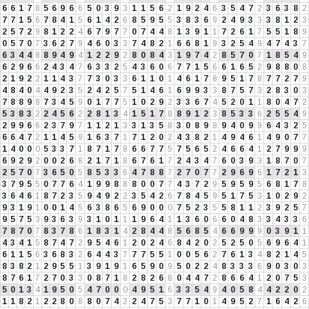
6
6
1
7
8
5
6
9
6
6
5
0
3
9
3
1
1
5
6
2
1
9
2
4
6
3
5
4
7
2
3
6
3
8
2
7
7
1
5
6
7
8
4
1
5
6
1
4
2
6
8
5
9
5
5
3
8
3
6
9
2
4
9
3
3
3
8
1
2
3
2
5
7
2
9
8
1
2
2
4
6
7
9
7
7
0
7
4
4
8
1
3
9
1
1
7
2
6
1
7
5
5
1
8
9
0
5
7
0
7
3
6
2
7
9
4
6
0
3
3
7
4
8
2
1
6
6
8
1
9
3
2
5
4
9
4
7
4
3
7
6
3
4
4
8
8
9
4
9
4
1
2
2
9
2
8
0
8
4
3
1
9
7
4
2
8
5
7
0
7
1
8
5
4
9
6
2
9
6
6
2
4
3
4
7
6
3
3
2
5
4
3
6
0
6
7
7
1
5
6
6
1
6
5
2
9
8
8
0
8
2
1
9
2
2
1
1
4
3
7
7
3
0
3
3
6
1
1
0
1
4
6
1
7
8
9
5
1
7
8
7
7
2
7
9
4
8
4
0
4
4
9
2
3
5
2
4
2
5
7
5
1
4
6
1
6
9
9
3
3
8
7
5
7
3
2
8
3
0
3
7
8
8
9
8
7
3
4
5
9
0
1
7
7
5
1
0
2
9
2
3
3
6
7
4
5
2
0
1
1
8
0
4
7
2
5
3
8
3
2
2
4
5
6
2
2
8
1
3
4
1
5
1
7
8
8
9
1
2
3
8
5
3
3
6
2
5
5
4
9
2
9
9
6
6
2
3
7
9
7
1
1
2
1
3
3
1
3
5
8
3
0
8
9
8
9
4
0
9
9
6
4
3
2
5
6
6
4
7
2
1
1
4
5
9
1
6
3
7
1
7
1
2
0
2
4
3
8
2
1
4
9
4
6
1
4
9
0
7
7
1
4
0
0
0
5
3
3
7
1
8
7
1
7
8
6
6
7
7
5
7
5
6
5
2
4
6
6
4
1
2
7
9
9
9
6
9
2
9
2
0
0
2
6
8
2
1
7
1
8
6
7
6
1
7
2
4
3
4
7
6
0
3
9
3
1
8
7
0
7
2
5
7
0
7
3
6
5
0
5
8
5
3
3
6
4
7
8
8
7
2
7
0
7
7
2
9
6
9
6
1
7
2
1
3
3
7
9
5
5
0
7
7
6
4
1
9
9
8
8
8
0
0
7
7
4
3
7
2
9
5
9
5
9
5
6
8
1
7
8
3
6
4
6
1
8
7
2
3
5
9
4
9
2
2
3
5
4
2
6
7
8
4
5
9
5
1
7
5
3
1
0
2
9
2
9
3
1
9
1
0
0
1
4
5
6
3
8
6
5
6
9
0
0
0
7
5
2
3
5
5
8
1
1
2
3
9
2
5
7
9
5
7
5
3
9
3
6
3
9
3
1
0
1
1
1
9
6
4
1
1
3
6
0
6
6
0
4
8
3
3
4
3
3
6
7
8
7
0
7
8
3
7
8
6
1
8
3
1
4
2
8
4
4
8
5
6
8
5
4
6
6
9
9
9
0
3
9
1
1
4
3
4
1
5
8
7
4
7
2
9
5
4
6
1
2
0
2
4
6
8
4
2
0
2
5
2
5
0
5
6
9
6
4
1
6
1
1
5
6
3
6
8
3
2
6
4
4
3
7
7
7
5
5
1
0
0
5
6
2
7
6
1
3
4
8
2
1
4
5
8
3
8
2
1
2
9
5
5
1
3
9
1
9
1
6
5
9
0
9
5
0
2
2
4
8
3
3
3
6
9
0
3
0
3
8
7
6
1
7
2
7
0
3
3
0
8
7
1
8
2
8
2
6
8
0
4
4
7
2
8
6
6
4
1
2
0
7
5
3
5
0
1
3
4
1
9
5
0
5
4
7
0
0
0
4
9
5
1
6
3
3
5
4
9
4
0
5
8
4
4
2
2
0
2
1
1
8
2
1
2
2
8
0
8
8
0
7
4
2
2
4
7
5
3
7
7
1
0
1
4
9
5
2
7
1
6
4
2
6