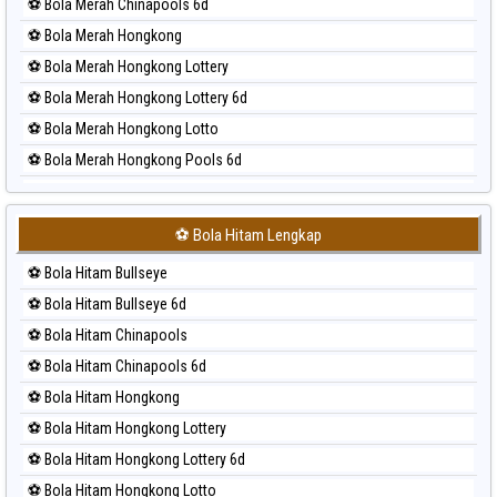
⚽ Bola Merah Chinapools 6d
⚽ Bola Merah Hongkong
⚽ Bola Merah Hongkong Lottery
⚽ Bola Merah Hongkong Lottery 6d
⚽ Bola Merah Hongkong Lotto
⚽ Bola Merah Hongkong Pools 6d
⚽ Bola Merah Japan
⚽ Bola Merah Japan 6d
⚽ Bola Hitam Lengkap
⚽ Bola Merah Korea
⚽ Bola Hitam Bullseye
⚽ Bola Merah Kuda Lari
⚽ Bola Hitam Bullseye 6d
⚽ Bola Merah Magnum Cambodia
⚽ Bola Hitam Chinapools
⚽ Bola Merah Nagoya
⚽ Bola Hitam Chinapools 6d
⚽ Bola Merah North Carolina Day
⚽ Bola Hitam Hongkong
⚽ Bola Merah Pcso
⚽ Bola Hitam Hongkong Lottery
⚽ Bola Merah Sao Paulo
⚽ Bola Hitam Hongkong Lottery 6d
⚽ Bola Merah Singapore
⚽ Bola Hitam Hongkong Lotto