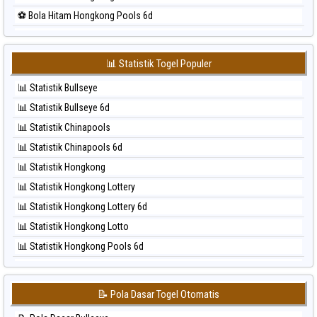
⚽ Bola Merah Sydney
⚽ Bola Hitam Hongkong Pools 6d
⚽ Bola Merah Sydney Lottery
⚽ Bola Hitam Japan
⚽ Bola Merah Sydney Lottery 6d
⚽ Bola Hitam Japan 6d
⚽ Bola Merah Sydney Lotto
📊 Statistik Togel Populer
⚽ Bola Hitam Korea
⚽ Bola Merah Sydney Pools 6d
📊 Statistik Bullseye
⚽ Bola Hitam Kuda Lari
⚽ Bola Merah Taipei
📊 Statistik Bullseye 6d
⚽ Bola Hitam Magnum Cambodia
⚽ Bola Merah Taiwan
📊 Statistik Chinapools
⚽ Bola Hitam Nagoya
📊 Statistik Chinapools 6d
⚽ Bola Hitam North Carolina Day
📊 Statistik Hongkong
⚽ Bola Hitam Pcso
📊 Statistik Hongkong Lottery
⚽ Bola Hitam Sao Paulo
📊 Statistik Hongkong Lottery 6d
⚽ Bola Hitam Singapore
📊 Statistik Hongkong Lotto
⚽ Bola Hitam Sydney
📊 Statistik Hongkong Pools 6d
⚽ Bola Hitam Sydney Lottery
📊 Statistik Japan
⚽ Bola Hitam Sydney Lottery 6d
📊 Statistik Japan 6d
⚽ Bola Hitam Sydney Lotto
📝 Pola Dasar Togel Otomatis
📊 Statistik Korea
⚽ Bola Hitam Sydney Pools 6d