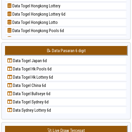
📝 Pola Dasar Pcso
Data Togel Hongkong Lottery
📝 Pola Dasar Sao Paulo
Data Togel Hongkong Lottery 6d
📝 Pola Dasar Singapore
Data Togel Hongkong Lotto
📝 Pola Dasar Sydney
Data Togel Hongkong Pools 6d
📝 Pola Dasar Sydney Lottery
Data Togel Japan
📝 Pola Dasar Sydney Lottery 6d
Data Togel Japan 6d
📝 Pola Dasar Sydney Lotto
📝 Data Pasaran 6 digit
Data Togel Korea
📝 Pola Dasar Sydney Pools 6d
Data Togel Japan 6d
Data Togel Kuda Lari
📝 Pola Dasar Taipei
Data Togel Hk Pools 6d
Data Togel Magnum Cambodia
📝 Pola Dasar Taiwan
Data Togel Hk Lottery 6d
Data Togel Nagoya
Data Togel China 6d
Data Togel North Carolina Day
Data Togel Bullseye 6d
Data Togel Pcso
Data Togel Sydney 6d
Data Togel Sao Paulo
Data Sydney Lottery 6d
Data Togel Singapore
Data Togel Sydney
Data Togel Sydney Lottery
🚀 Live Draw Tercepat