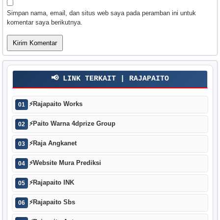
Simpan nama, email, dan situs web saya pada peramban ini untuk
komentar saya berikutnya.
📢 LINK TERKAIT | RAJAPAITO
⚡
Rajapaito Works
01
⚡
Paito Warna 4dprize Group
02
⚡
Raja Angkanet
03
⚡
Website Mura Prediksi
04
⚡
Rajapaito INK
05
⚡
Rajapaito Sbs
06