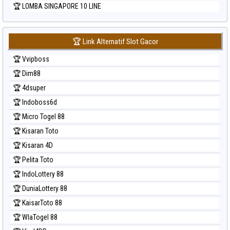
🏆 LOMBA SINGAPORE 10 LINE
🏆 Link Alternatif Slot Gacor
🏆 Vvipboss
🏆 Dim88
🏆 4dsuper
🏆 Indoboss6d
🏆 Micro Togel 88
🏆 Kisaran Toto
🏆 Kisaran 4D
🏆 Pelita Toto
🏆 IndoLottery 88
🏆 DuniaLottery 88
🏆 KaisarToto 88
🏆 WlaTogel 88