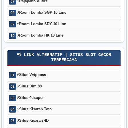
⚡
Rajapaito Autos
07
⚡
Room Lomba SGP 10 Line
08
⚡
Room Lomba SDY 10 Line
09
⚡
Room Lomba HK 10 Line
10
📢 LINK ALTERNATIF | SITUS SLOT GACOR
TERPERCAYA
⚡
Situs Vvipboss
01
⚡
Situs Dim 88
02
⚡
Situs 4dsuper
03
⚡
Situs Kisaran Toto
04
⚡
Situs Kisaran 4D
05