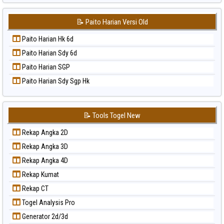
Paito Warna Sydney
📝 Paito Harian Versi Old
Paito Warna Sydney Lottery
Paito Warna Sydney Lottery 6d
Paito Harian Hk 6d
Paito Warna Sydney Lotto
Paito Harian Sdy 6d
Paito Warna Sydney Pools 6d
Paito Harian SGP
Paito Warna Taipei
Paito Harian Sdy Sgp Hk
Paito Warna Taiwan
📝 Tools Togel New
Rekap Angka 2D
Rekap Angka 3D
Rekap Angka 4D
Rekap Kumat
Rekap CT
Togel Analysis Pro
Generator 2d/3d