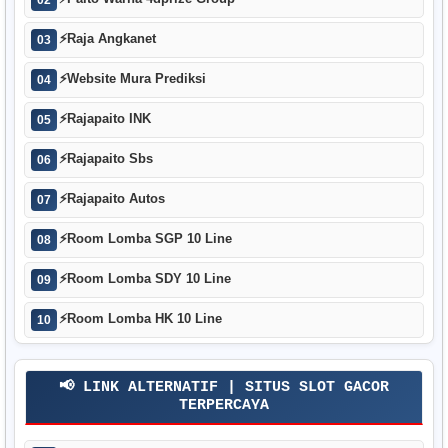
⚡
Raja Angkanet
03
⚡
Website Mura Prediksi
04
⚡
Rajapaito INK
05
⚡
Rajapaito Sbs
06
⚡
Rajapaito Autos
07
⚡
Room Lomba SGP 10 Line
08
⚡
Room Lomba SDY 10 Line
09
⚡
Room Lomba HK 10 Line
10
📢 LINK ALTERNATIF | SITUS SLOT GACOR
TERPERCAYA