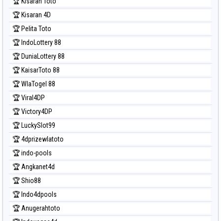
🏆 Kisaran Toto
🏆 Kisaran 4D
🏆 Pelita Toto
🏆 IndoLottery 88
🏆 DuniaLottery 88
🏆 KaisarToto 88
🏆 WlaTogel 88
🏆 Viral4DP
🏆 Victory4DP
🏆 LuckySlot99
🏆 4dprizewlatoto
🏆 indo-pools
🏆 Angkanet4d
🏆 Shio88
🏆 Indo4dpools
🏆 Anugerahtoto