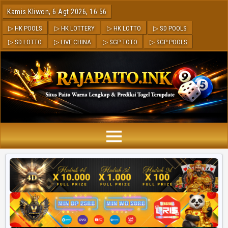
Kamis Kliwon, 6 Agt 2026, 16:56
▷ HK POOLS
▷ HK LOTTERY
▷ HK LOTTO
▷ SD POOLS
▷ SD LOTTO
▷ LIVE CHINA
▷ SGP TOTO
▷ SGP POOLS