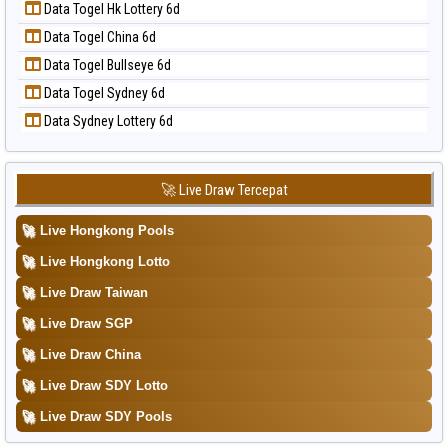
📝 Pola Dasar Taiwan
Data Togel Hk Lottery 6d
Data Togel Nagoya
Data Togel China 6d
Data Togel North Carolina Day
Data Togel Bullseye 6d
Data Togel Pcso
Data Togel Sydney 6d
Data Togel Sao Paulo
Data Sydney Lottery 6d
Data Togel Singapore
Data Togel Sydney
Data Togel Sydney Lottery
🚀 Live Draw Tercepat
Data Togel Sydney Lottery 6d
🚀
Live Hongkong Pools
Data Togel Sydney Lotto
🚀
Live Hongkong Lotto
Data Togel Sydney Pools 6d
🚀
Live Draw Taiwan
Data Togel Taipei
🚀
Live Draw SGP
Data Togel Taiwan
🚀
Live Draw China
🚀
Live Draw SDY Lotto
🚀
Live Draw SDY Pools