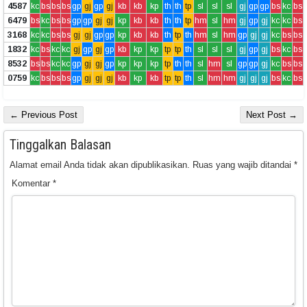
4587
kc
bs
bs
bs
gp
gj
gp
gj
kb
kb
kp
th
th
tp
sl
sl
sl
gj
gp
gp
bs
kc
bs
6479
bs
kc
bs
bs
gp
gp
gj
gj
kp
kb
kb
th
th
tp
hm
sl
hm
gj
gp
gj
kc
kc
bs
3168
kc
kc
bs
bs
gj
gj
gp
gp
kp
kb
kb
th
tp
th
hm
sl
hm
gp
gj
gj
kc
bs
bs
1832
kc
bs
kc
kc
gj
gp
gj
gp
kb
kp
kp
tp
tp
th
sl
sl
sl
gj
gp
gj
bs
kc
bs
8532
bs
bs
kc
kc
gp
gj
gj
gp
kp
kp
kp
tp
th
th
sl
hm
sl
gp
gp
gj
kc
bs
bs
0759
kc
bs
bs
bs
gp
gj
gj
gj
kb
kp
kb
tp
tp
th
sl
hm
hm
gj
gj
gj
bs
kc
bs
← Previous Post
Next Post →
Tinggalkan Balasan
Alamat email Anda tidak akan dipublikasikan.
Ruas yang wajib ditandai
*
Komentar
*