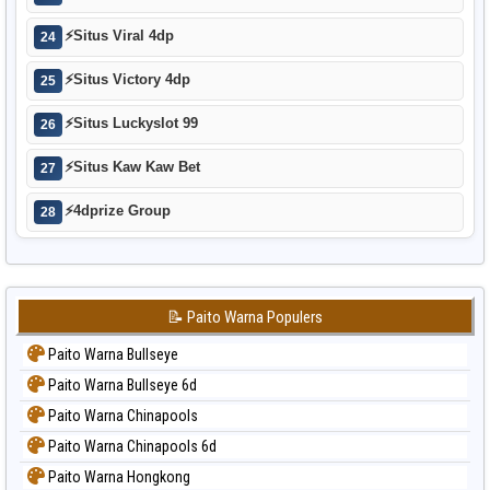
⚡
Situs Viral 4dp
24
⚡
Situs Victory 4dp
25
⚡
Situs Luckyslot 99
26
⚡
Situs Kaw Kaw Bet
27
⚡
4dprize Group
28
📝 Paito Warna Populers
Paito Warna Bullseye
Paito Warna Bullseye 6d
Paito Warna Chinapools
Paito Warna Chinapools 6d
Paito Warna Hongkong