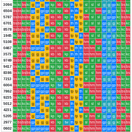
3094
kc
kc
bs
kc
gj
gp
gj
gp
kp
kb
kp
th
tp
tp
sl
sl
sl
gj
gj
gp
kc
bs
kc
6504
bs
bs
kc
kc
gp
gj
gp
gp
kp
kp
kb
th
th
tp
sl
sl
hm
gp
gj
gp
kc
bs
kc
5787
bs
bs
bs
bs
gj
gj
gp
gj
kb
kb
kp
th
tp
tp
hm
sl
sl
gj
gp
gp
kc
bs
bs
6701
bs
bs
kc
kc
gp
gj
gp
gj
kb
kp
kb
th
th
tp
sl
sl
sl
gp
gj
gj
kc
bs
kc
8578
bs
bs
bs
bs
gp
gj
gj
gp
kp
kb
kb
tp
th
tp
sl
hm
sl
gp
gj
gp
kc
kc
bs
1945
kc
bs
kc
bs
gj
gj
gp
gj
kb
kp
kb
tp
tp
th
hm
sl
sl
gj
gp
gj
kc
kc
bs
5108
bs
kc
kc
bs
gj
gj
gp
gp
kp
kp
kb
th
tp
tp
hm
sl
hm
gp
gj
gp
bs
kc
bs
0467
kc
kc
bs
bs
gp
gp
gp
gj
kb
kb
kb
tp
th
th
hm
hm
sl
gp
gj
gp
kc
kc
kc
3573
kc
bs
bs
kc
gj
gj
gj
gj
kb
kb
kp
th
th
th
hm
hm
hm
gp
gj
gj
bs
kc
kc
9749
bs
bs
kc
bs
gj
gj
gp
gj
kp
kp
kb
tp
th
th
hm
sl
sl
gj
gp
gp
bs
kc
kc
9417
bs
kc
kc
bs
gj
gp
gj
gj
kp
kp
kb
tp
th
tp
sl
sl
hm
gp
gj
gp
kc
bs
bs
8386
bs
kc
bs
bs
gp
gj
gp
gp
kp
kb
kp
tp
th
tp
sl
sl
hm
gp
gp
gj
kc
kc
bs
7213
bs
kc
kc
kc
gj
gp
gj
gj
kp
kp
kb
th
tp
tp
sl
sl
hm
gj
gj
gp
bs
kc
kc
6004
bs
kc
kc
kc
gp
gp
gp
gp
kp
tw
kb
th
tp
tp
hm
hm
hm
gp
gp
gp
bs
kc
kc
7862
bs
bs
bs
kc
gj
gp
gp
gp
kb
kp
kp
tp
tp
th
sl
hm
hm
gp
gj
gp
bs
bs
bs
9235
bs
kc
kc
bs
gj
gp
gj
gj
kp
kb
kb
tp
tp
th
sl
sl
hm
gp
gj
gp
kc
bs
bs
5012
bs
kc
kc
kc
gj
gp
gj
gp
kp
kb
kb
th
tp
tp
sl
sl
sl
gj
gj
gj
bs
kc
kc
4231
kc
kc
kc
kc
gp
gp
gj
gj
kp
kb
kp
th
tp
th
hm
sl
hm
gp
gj
gp
bs
bs
kc
5205
bs
kc
kc
bs
gj
gp
gp
gj
kp
kp
kb
th
tp
tp
sl
hm
sl
gj
gp
gj
bs
kc
bs
2977
kc
bs
bs
bs
gp
gj
gj
gj
kb
kp
tw
th
tp
tp
sl
hm
hm
gp
gj
gj
kc
bs
bs
0602
kc
bs
kc
kc
gp
gp
gp
gp
kb
kp
kb
tp
th
tp
hm
hm
hm
gp
gp
gp
bs
bs
kc