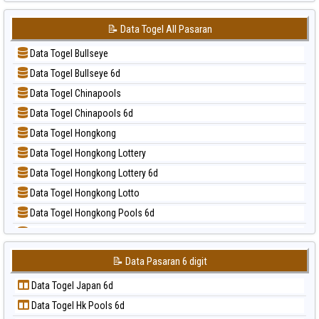
📝 Pola Dasar Japan
📊 Statistik Sydney
📝 Pola Dasar Japan 6d
📊 Statistik Sydney Lottery
📝 Data Togel All Pasaran
📝 Pola Dasar Korea
📊 Statistik Sydney Lottery 6d
Data Togel Bullseye
📝 Pola Dasar Kuda Lari
📊 Statistik Sydney Lotto
Data Togel Bullseye 6d
📝 Pola Dasar Magnum Cambodia
📊 Statistik Sydney Pools 6d
Data Togel Chinapools
📝 Pola Dasar Nagoya
📊 Statistik Taipei
Data Togel Chinapools 6d
📝 Pola Dasar North Carolina Day
📊 Statistik Taiwan
Data Togel Hongkong
📝 Pola Dasar Pcso
Data Togel Hongkong Lottery
📝 Pola Dasar Sao Paulo
Data Togel Hongkong Lottery 6d
📝 Pola Dasar Singapore
Data Togel Hongkong Lotto
📝 Pola Dasar Sydney
Data Togel Hongkong Pools 6d
📝 Pola Dasar Sydney Lottery
Data Togel Japan
📝 Pola Dasar Sydney Lottery 6d
Data Togel Japan 6d
📝 Pola Dasar Sydney Lotto
📝 Data Pasaran 6 digit
Data Togel Korea
📝 Pola Dasar Sydney Pools 6d
Data Togel Japan 6d
Data Togel Kuda Lari
📝 Pola Dasar Taipei
Data Togel Hk Pools 6d
Data Togel Magnum Cambodia