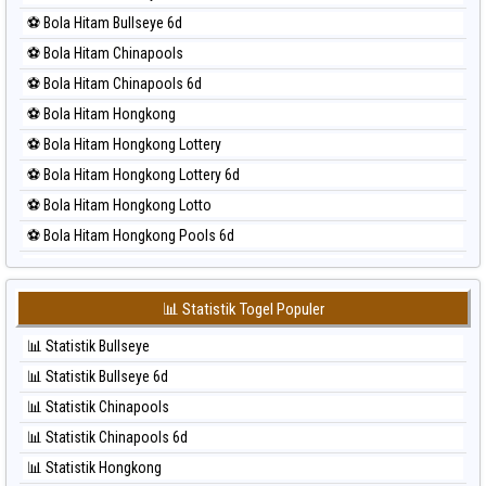
⚽ Bola Merah Kuda Lari
⚽ Bola Hitam Bullseye 6d
⚽ Bola Merah Magnum Cambodia
⚽ Bola Hitam Chinapools
⚽ Bola Merah Nagoya
⚽ Bola Hitam Chinapools 6d
⚽ Bola Merah North Carolina Day
⚽ Bola Hitam Hongkong
⚽ Bola Merah Pcso
⚽ Bola Hitam Hongkong Lottery
⚽ Bola Merah Sao Paulo
⚽ Bola Hitam Hongkong Lottery 6d
⚽ Bola Merah Singapore
⚽ Bola Hitam Hongkong Lotto
⚽ Bola Merah Sydney
⚽ Bola Hitam Hongkong Pools 6d
⚽ Bola Merah Sydney Lottery
⚽ Bola Hitam Japan
⚽ Bola Merah Sydney Lottery 6d
⚽ Bola Hitam Japan 6d
⚽ Bola Merah Sydney Lotto
📊 Statistik Togel Populer
⚽ Bola Hitam Korea
⚽ Bola Merah Sydney Pools 6d
📊 Statistik Bullseye
⚽ Bola Hitam Kuda Lari
⚽ Bola Merah Taipei
📊 Statistik Bullseye 6d
⚽ Bola Hitam Magnum Cambodia
⚽ Bola Merah Taiwan
📊 Statistik Chinapools
⚽ Bola Hitam Nagoya
📊 Statistik Chinapools 6d
⚽ Bola Hitam North Carolina Day
📊 Statistik Hongkong
⚽ Bola Hitam Pcso