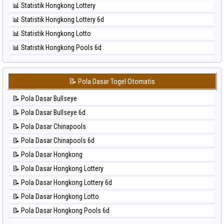
📊 Statistik Hongkong Lottery
⚽ Bola Hitam Sao Paulo
📊 Statistik Hongkong Lottery 6d
⚽ Bola Hitam Singapore
📊 Statistik Hongkong Lotto
⚽ Bola Hitam Sydney
📊 Statistik Hongkong Pools 6d
⚽ Bola Hitam Sydney Lottery
📊 Statistik Japan
⚽ Bola Hitam Sydney Lottery 6d
📊 Statistik Japan 6d
⚽ Bola Hitam Sydney Lotto
📝 Pola Dasar Togel Otomatis
📊 Statistik Korea
⚽ Bola Hitam Sydney Pools 6d
📝 Pola Dasar Bullseye
📊 Statistik Kuda Lari
⚽ Bola Hitam Taipei
📝 Pola Dasar Bullseye 6d
📊 Statistik Magnum Cambodia
⚽ Bola Hitam Taiwan
📝 Pola Dasar Chinapools
📊 Statistik Nagoya
📝 Pola Dasar Chinapools 6d
📊 Statistik New York Midday
📝 Pola Dasar Hongkong
📊 Statistik North Carolina Day
📝 Pola Dasar Hongkong Lottery
📊 Statistik Pcso
📝 Pola Dasar Hongkong Lottery 6d
📊 Statistik Pennsylvania Day
📝 Pola Dasar Hongkong Lotto
📊 Statistik Sao Paulo
📝 Pola Dasar Hongkong Pools 6d
📊 Statistik Singapore