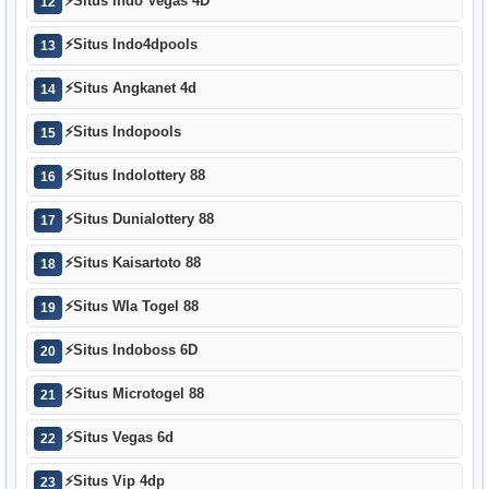
⚡
Situs Indo Vegas 4D
12
⚡
Situs Indo4dpools
13
⚡
Situs Angkanet 4d
14
⚡
Situs Indopools
15
⚡
Situs Indolottery 88
16
⚡
Situs Dunialottery 88
17
⚡
Situs Kaisartoto 88
18
⚡
Situs Wla Togel 88
19
⚡
Situs Indoboss 6D
20
⚡
Situs Microtogel 88
21
⚡
Situs Vegas 6d
22
⚡
Situs Vip 4dp
23