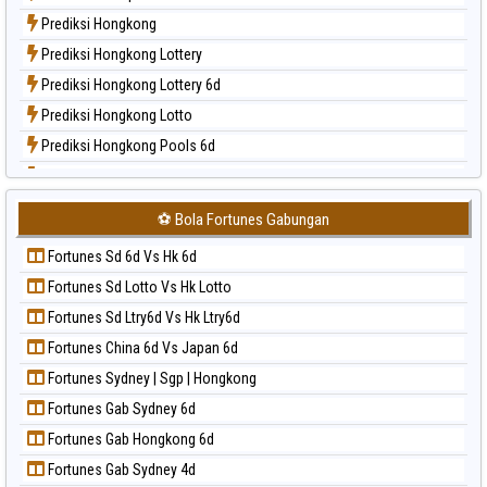
Paito Harian New York Midday
Prediksi Hongkong
Paito Harian North Carolina Day
Prediksi Hongkong Lottery
Paito Harian Pcso
Prediksi Hongkong Lottery 6d
Paito Harian Pennsylvania Day
Prediksi Hongkong Lotto
Paito Harian Sao Paulo
Prediksi Hongkong Pools 6d
Paito Harian Singapore
Prediksi Japan
Paito Harian Sydney
Prediksi Japan 6d
Paito Harian Sydney Lottery
⚽ Bola Fortunes Gabungan
Prediksi Korea
Paito Harian Sydney Lottery 6d
Fortunes Sd 6d Vs Hk 6d
Prediksi Kuda Lari
Paito Harian Sydney Lotto
Fortunes Sd Lotto Vs Hk Lotto
Prediksi Magnum Cambodia
Paito Harian Sydney Pools 6d
Fortunes Sd Ltry6d Vs Hk Ltry6d
Prediksi Nagoya
Paito Harian Taipei
Fortunes China 6d Vs Japan 6d
Prediksi North Carolina Day
Paito Harian Taiwan
Fortunes Sydney | Sgp | Hongkong
Prediksi Pcso
Fortunes Gab Sydney 6d
Prediksi Sao Paulo
Fortunes Gab Hongkong 6d
Prediksi Singapore
Fortunes Gab Sydney 4d
Prediksi Sydney