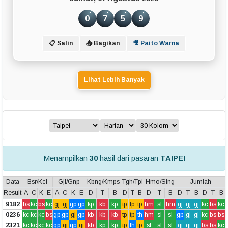
0
7
5
9
📋 Salin
📤 Bagikan
🎥 Paito Warna
Lihat Lebih Banyak
Menampilkan
30
hasil dari pasaran
TAIPEI
Data
Bsr/Kcl
Gjl/Gnp
Kbng/Kmps
Tgh/Tpi
Hmo/Slng
Jumlah
Result
A
C
K
E
A
C
K
E
D
T
B
D
T
B
D
T
B
D
T
B
D
T
B
9182
bs
kc
bs
kc
gj
gj
gp
gp
kp
kb
kp
tp
tp
tp
hm
sl
hm
gj
gj
gj
kc
bs
kc
0236
kc
kc
kc
bs
gp
gp
gj
gp
kb
kb
kb
tp
tp
th
hm
sl
sl
gp
gj
gj
kc
bs
bs
2321
kc
kc
kc
kc
gp
gj
gp
gj
kb
kp
kp
tp
th
tp
sl
sl
sl
gj
gj
gj
bs
bs
kc