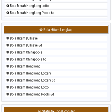
⚽ Bola Merah Hongkong Lotto
⚽ Bola Merah Hongkong Pools 6d
⚽ Bola Merah Japan
⚽ Bola Merah Japan 6d
⚽ Bola Hitam Lengkap
⚽ Bola Merah Korea
⚽ Bola Hitam Bullseye
⚽ Bola Merah Kuda Lari
⚽ Bola Hitam Bullseye 6d
⚽ Bola Merah Magnum Cambodia
⚽ Bola Hitam Chinapools
⚽ Bola Merah Nagoya
⚽ Bola Hitam Chinapools 6d
⚽ Bola Merah North Carolina Day
⚽ Bola Hitam Hongkong
⚽ Bola Merah Pcso
⚽ Bola Hitam Hongkong Lottery
⚽ Bola Merah Sao Paulo
⚽ Bola Hitam Hongkong Lottery 6d
⚽ Bola Merah Singapore
⚽ Bola Hitam Hongkong Lotto
⚽ Bola Merah Sydney
⚽ Bola Hitam Hongkong Pools 6d
⚽ Bola Merah Sydney Lottery
⚽ Bola Hitam Japan
⚽ Bola Merah Sydney Lottery 6d
⚽ Bola Hitam Japan 6d
⚽ Bola Merah Sydney Lotto
📊 Statistik Togel Populer