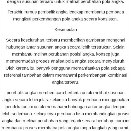
dengan susunan terbaru untuk melihat perubahan pola angka.
Terakhir, rumus pembalik angka lengkap membantu pembaca
mengikuti perkembangan pola angka secara konsisten.
Kesimpulan
Secara keseluruhan, terbaru memberikan gambaran mengenai
hubungan antar susunan angka secara lebih terstruktur. Selain
membantu melihat perubahan posisi angka, konsep juga
mempermudah proses analisa pola angka secara menyeluruh.
Oleh karena itu, banyak pengguna memanfaatkan pola sebagai
referensi tambahan dalam memahami perkembangan kombinasi
angka terbaru.
pembalik angka memberi cara berbeda untuk melihat susunan
angka secara lebih jelas. selain itu banyak pembaca menggunakan
pendekatan ini untuk memahami hubungan antar angka dengan
lebih sederhana. selanjutnya pembaca bisa membandingkan posisi
angka dan melihat perubahan yang terjadi secara bertahap. cara ini
membantu proses membaca pola angka tanpa langkah yang rumit.