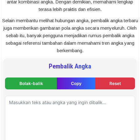
antar kombinasi angka. Dengan demikian, memahami lengkap
terasa lebih praktis dan efisien.
Selain membantu melihat hubungan angka, pembalik angka terbaru
juga memberikan gambaran pola angka secara menyeluruh. Oleh
sebab itu, banyak pengguna menjadikan rumus pembalik angka
sebagai referensi tambahan dalam memahami tren angka yang
berkembang.
Pembalik Angka
Bolak-balik
Copy
Reset