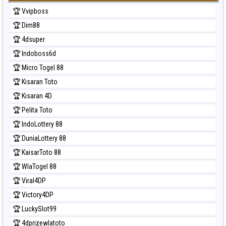
🏆 Vvipboss
🏆 Dim88
🏆 4dsuper
🏆 Indoboss6d
🏆 Micro Togel 88
🏆 Kisaran Toto
🏆 Kisaran 4D
🏆 Pelita Toto
🏆 IndoLottery 88
🏆 DuniaLottery 88
🏆 KaisarToto 88
🏆 WlaTogel 88
🏆 Viral4DP
🏆 Victory4DP
🏆 LuckySlot99
🏆 4dprizewlatoto