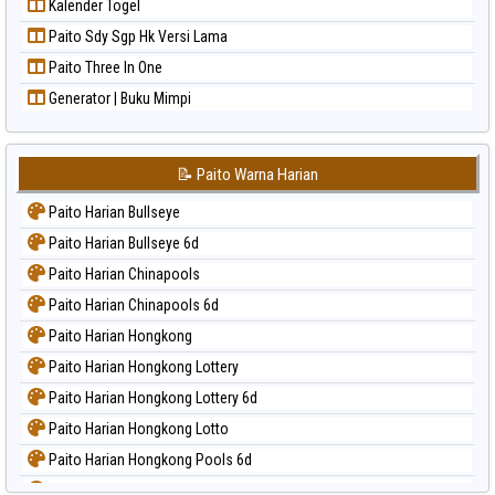
Kalender Togel
Paito Sdy Sgp Hk Versi Lama
Paito Three In One
Generator | Buku Mimpi
📝 Paito Warna Harian
Paito Harian Bullseye
Paito Harian Bullseye 6d
Paito Harian Chinapools
Paito Harian Chinapools 6d
Paito Harian Hongkong
Paito Harian Hongkong Lottery
Paito Harian Hongkong Lottery 6d
Paito Harian Hongkong Lotto
Paito Harian Hongkong Pools 6d
Paito Harian Japan