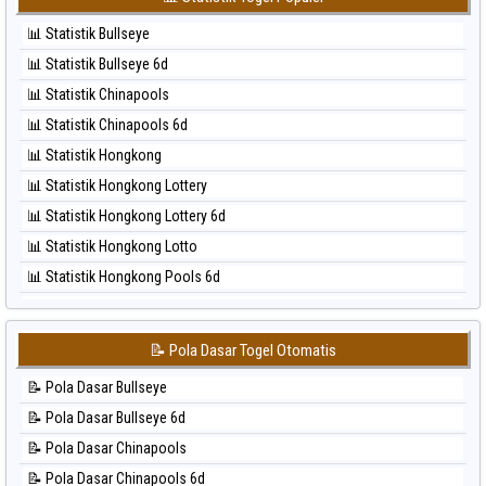
⚽ Bola Hitam Korea
⚽ Bola Merah Sydney Pools 6d
📊 Statistik Bullseye
⚽ Bola Hitam Kuda Lari
⚽ Bola Merah Taipei
📊 Statistik Bullseye 6d
⚽ Bola Hitam Magnum Cambodia
⚽ Bola Merah Taiwan
📊 Statistik Chinapools
⚽ Bola Hitam Nagoya
📊 Statistik Chinapools 6d
⚽ Bola Hitam North Carolina Day
📊 Statistik Hongkong
⚽ Bola Hitam Pcso
📊 Statistik Hongkong Lottery
⚽ Bola Hitam Sao Paulo
📊 Statistik Hongkong Lottery 6d
⚽ Bola Hitam Singapore
📊 Statistik Hongkong Lotto
⚽ Bola Hitam Sydney
📊 Statistik Hongkong Pools 6d
⚽ Bola Hitam Sydney Lottery
📊 Statistik Japan
⚽ Bola Hitam Sydney Lottery 6d
📊 Statistik Japan 6d
⚽ Bola Hitam Sydney Lotto
📝 Pola Dasar Togel Otomatis
📊 Statistik Korea
⚽ Bola Hitam Sydney Pools 6d
📝 Pola Dasar Bullseye
📊 Statistik Kuda Lari
⚽ Bola Hitam Taipei
📝 Pola Dasar Bullseye 6d
📊 Statistik Magnum Cambodia
⚽ Bola Hitam Taiwan
📝 Pola Dasar Chinapools
📊 Statistik Nagoya
📝 Pola Dasar Chinapools 6d