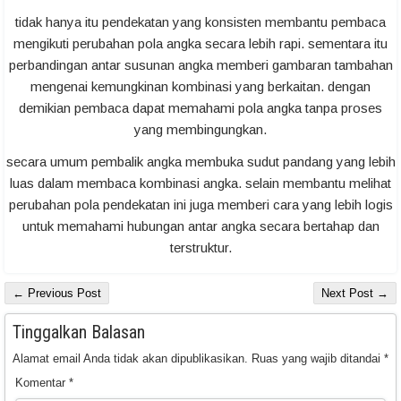
tidak hanya itu pendekatan yang konsisten membantu pembaca
mengikuti perubahan pola angka secara lebih rapi. sementara itu
perbandingan antar susunan angka memberi gambaran tambahan
mengenai kemungkinan kombinasi yang berkaitan. dengan
demikian pembaca dapat memahami pola angka tanpa proses
yang membingungkan.
secara umum pembalik angka membuka sudut pandang yang lebih
luas dalam membaca kombinasi angka. selain membantu melihat
perubahan pola pendekatan ini juga memberi cara yang lebih logis
untuk memahami hubungan antar angka secara bertahap dan
terstruktur.
← Previous Post
Next Post →
Tinggalkan Balasan
Alamat email Anda tidak akan dipublikasikan.
Ruas yang wajib ditandai
*
Komentar
*