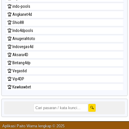
🏆 indo-pools
🏆 Angkanet4d
🏆 Shio88
🏆 Indo4dpools
🏆 Anugerahtoto
🏆 Indovegas4d
🏆 Aksara4D
🏆 Bintang4dp
🏆 Vegas6d
🏆 Vip4DP
🏆 Kawkawbet
🔍
Aplikasi Paito Warna lengkap © 2025