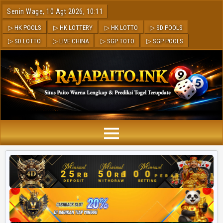
Senin Wage, 10 Agt 2026, 10:11
▷ HK POOLS
▷ HK LOTTERY
▷ HK LOTTO
▷ SD POOLS
▷ SD LOTTO
▷ LIVE CHINA
▷ SGP TOTO
▷ SGP POOLS