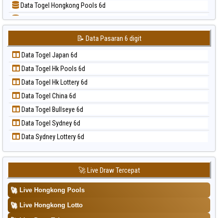
Data Togel Hongkong Pools 6d
📝 Pola Dasar Sydney Lottery
Data Togel Japan
📝 Pola Dasar Sydney Lottery 6d
Data Togel Japan 6d
📝 Pola Dasar Sydney Lotto
📝 Data Pasaran 6 digit
Data Togel Korea
📝 Pola Dasar Sydney Pools 6d
Data Togel Japan 6d
Data Togel Kuda Lari
📝 Pola Dasar Taipei
Data Togel Hk Pools 6d
Data Togel Magnum Cambodia
📝 Pola Dasar Taiwan
Data Togel Hk Lottery 6d
Data Togel Nagoya
Data Togel China 6d
Data Togel North Carolina Day
Data Togel Bullseye 6d
Data Togel Pcso
Data Togel Sydney 6d
Data Togel Sao Paulo
Data Sydney Lottery 6d
Data Togel Singapore
Data Togel Sydney
Data Togel Sydney Lottery
🚀 Live Draw Tercepat
Data Togel Sydney Lottery 6d
🚀
Live Hongkong Pools
Data Togel Sydney Lotto
🚀
Live Hongkong Lotto
Data Togel Sydney Pools 6d