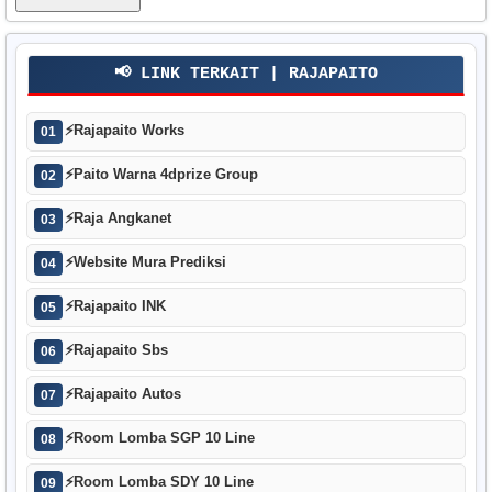
📢 LINK TERKAIT | RAJAPAITO
⚡
Rajapaito Works
01
⚡
Paito Warna 4dprize Group
02
⚡
Raja Angkanet
03
⚡
Website Mura Prediksi
04
⚡
Rajapaito INK
05
⚡
Rajapaito Sbs
06
⚡
Rajapaito Autos
07
⚡
Room Lomba SGP 10 Line
08
⚡
Room Lomba SDY 10 Line
09