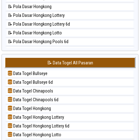
📊 Statistik New York Midday
📝 Pola Dasar Hongkong
📊 Statistik North Carolina Day
📝 Pola Dasar Hongkong Lottery
📊 Statistik Pcso
📝 Pola Dasar Hongkong Lottery 6d
📊 Statistik Pennsylvania Day
📝 Pola Dasar Hongkong Lotto
📊 Statistik Sao Paulo
📝 Pola Dasar Hongkong Pools 6d
📊 Statistik Singapore
📝 Pola Dasar Japan
📊 Statistik Sydney
📝 Pola Dasar Japan 6d
📊 Statistik Sydney Lottery
📝 Data Togel All Pasaran
📝 Pola Dasar Korea
📊 Statistik Sydney Lottery 6d
Data Togel Bullseye
📝 Pola Dasar Kuda Lari
📊 Statistik Sydney Lotto
Data Togel Bullseye 6d
📝 Pola Dasar Magnum Cambodia
📊 Statistik Sydney Pools 6d
Data Togel Chinapools
📝 Pola Dasar Nagoya
📊 Statistik Taipei
Data Togel Chinapools 6d
📝 Pola Dasar North Carolina Day
📊 Statistik Taiwan
Data Togel Hongkong
📝 Pola Dasar Pcso
Data Togel Hongkong Lottery
📝 Pola Dasar Sao Paulo
Data Togel Hongkong Lottery 6d
📝 Pola Dasar Singapore
Data Togel Hongkong Lotto
📝 Pola Dasar Sydney