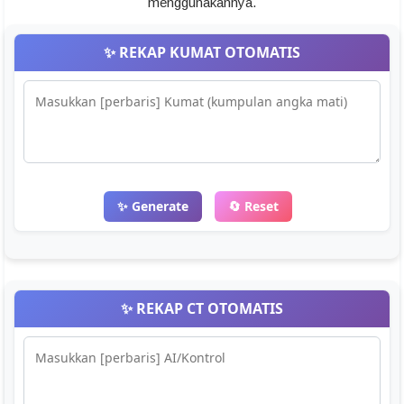
menggunakannya.
✨ REKAP KUMAT OTOMATIS
✨ Generate
✨ REKAP CT OTOMATIS