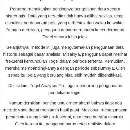
Pertama,menekankan pentingnya pengolahan data secara
sistematis. Data yang tersedia tidak hanya dilihat sekilas, tetapi
dianalisis berdasarkan pola yang terbentuk dari waktu ke waktu.
Dengan demikian, pengguna dapat memahami kecenderungan
Togel secara lebih jelas.
Selanjutnya, metode ini juga mengutamakan penggunaan data
historis sebagai dasar analisis. Misalnya, pengguna dapat melihat
frekuensi kemunculan Togel dalam periode tertentu. Kemudian,
mereka membandingkannya dengan periode sebelumnya. Oleh
sebab itu, pola yang berulang bisa lebih mudah diidentifikasi.
Di sisi lain, Togel Analysis Pro juga mendorong penggunaan
pendekatan logis.
Namun demikian, penting untuk memahami bahwa tidak ada
metode yang dapat menjamin hasil pasti. Meskipun menggunakan
pendekatan yang lebih profesional, data tetap bersifat dinamis.
Oleh karena itu, pengguna harus tetap realistis dalam