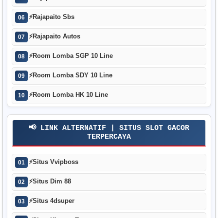
⚡
Rajapaito Sbs
06
⚡
Rajapaito Autos
07
⚡
Room Lomba SGP 10 Line
08
⚡
Room Lomba SDY 10 Line
09
⚡
Room Lomba HK 10 Line
10
📢 LINK ALTERNATIF | SITUS SLOT GACOR
TERPERCAYA
⚡
Situs Vvipboss
01
⚡
Situs Dim 88
02
⚡
Situs 4dsuper
03