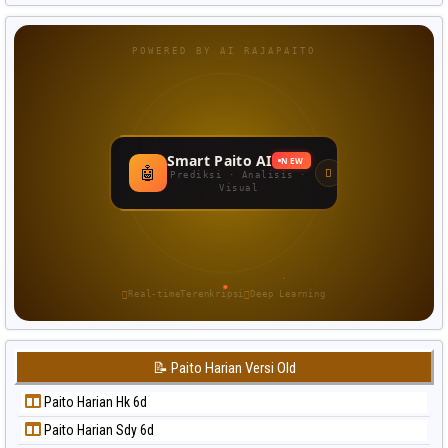
Paito Warna Japan
Paito Warna Japan 6d
POWERED BY AI RAJAPAITO
Paito Warna Korea
Paito Warna Kuda Lari
Paito Warna Magnum Cambodia
Paito Warna Nagoya
Smart Paito AI
NEW
🤖
Paito Warna New York Midday
Prediksi · Analisis ·
Visual
Paito Warna North Carolina Day
Paito Warna Pcso
Paito Warna Pennsylvania Day
Paito Warna Sao Paulo
Real-time
Terenkripsi
Deep Learning
Paito Warna Singapore
Paito Warna Sydney
📝 Paito Harian Versi Old
Paito Warna Sydney Lottery
Paito Warna Sydney Lottery 6d
Paito Harian Hk 6d
Paito Warna Sydney Lotto
Paito Harian Sdy 6d