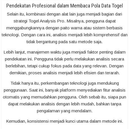
Pendekatan Profesional dalam Membaca Pola Data Togel
Selain itu, kombinasi dengan alat lain juga menjadi bagian dari
strategi Togel Analysis Pro. Misalnya, pengguna dapat
menggabungkannya dengan paito warna atau sistem berbasis
teknologi. Dengan cara ini, analisis menjadi lebih komprehensif dan
tidak bergantung pada satu metode saja.
Lebih lanjut, manajemen waktu juga menjadi faktor penting dalam
pendekatan ini. Pengguna tidak perlu melakukan analisis secara
berlebihan, tetapi cukup fokus pada data yang relevan. Dengan
demikian, proses analisis menjadi lebih efisien dan terarah.
Tidak hanya itu, perkembangan teknologi juga mendukung
penggunaan. Saat ini, banyak platform menyediakan fitur analisis
otomatis yang memudahkan pengguna. Oleh sebab itu, siapa pun
dapat melakukan analisis dengan lebih mudah, bahkan tanpa
pengalaman yang mendalam.
Kemudian, konsistensi menjadi kunci utama dalam metode ini.