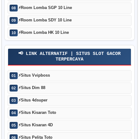
⚡
Room Lomba SGP 10 Line
08
⚡
Room Lomba SDY 10 Line
09
⚡
Room Lomba HK 10 Line
10
📢 LINK ALTERNATIF | SITUS SLOT GACOR
TERPERCAYA
⚡
Situs Vvipboss
01
⚡
Situs Dim 88
02
⚡
Situs 4dsuper
03
⚡
Situs Kisaran Toto
04
⚡
Situs Kisaran 4D
05
⚡
Situs Pelita Toto
06