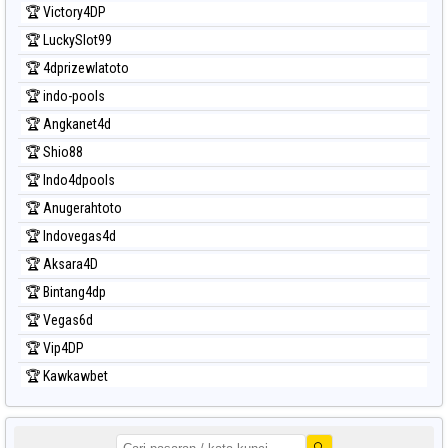
🏆 Victory4DP
🏆 LuckySlot99
🏆 4dprizewlatoto
🏆 indo-pools
🏆 Angkanet4d
🏆 Shio88
🏆 Indo4dpools
🏆 Anugerahtoto
🏆 Indovegas4d
🏆 Aksara4D
🏆 Bintang4dp
🏆 Vegas6d
🏆 Vip4DP
🏆 Kawkawbet