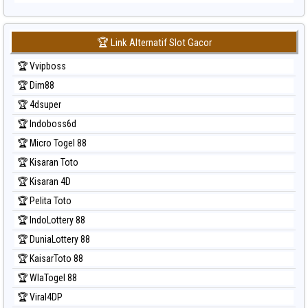
🏆 Link Alternatif Slot Gacor
🏆 Vvipboss
🏆 Dim88
🏆 4dsuper
🏆 Indoboss6d
🏆 Micro Togel 88
🏆 Kisaran Toto
🏆 Kisaran 4D
🏆 Pelita Toto
🏆 IndoLottery 88
🏆 DuniaLottery 88
🏆 KaisarToto 88
🏆 WlaTogel 88
🏆 Viral4DP