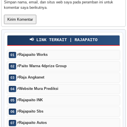
Simpan nama, email, dan situs web saya pada peramban ini untuk
komentar saya berikutnya.
📢 LINK TERKAIT | RAJAPAITO
⚡
Rajapaito Works
01
⚡
Paito Warna 4dprize Group
02
⚡
Raja Angkanet
03
⚡
Website Mura Prediksi
04
⚡
Rajapaito INK
05
⚡
Rajapaito Sbs
06
⚡
Rajapaito Autos
07