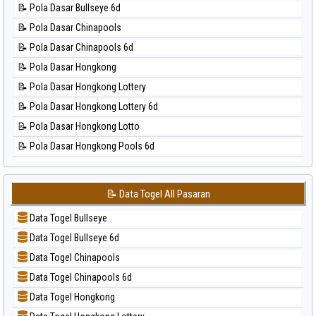
⚽ Bola Hitam Taipei
📝 Pola Dasar Bullseye 6d
📊 Statistik Magnum Cambodia
⚽ Bola Hitam Taiwan
📝 Pola Dasar Chinapools
📊 Statistik Nagoya
📝 Pola Dasar Chinapools 6d
📊 Statistik New York Midday
📝 Pola Dasar Hongkong
📊 Statistik North Carolina Day
📝 Pola Dasar Hongkong Lottery
📊 Statistik Pcso
📝 Pola Dasar Hongkong Lottery 6d
📊 Statistik Pennsylvania Day
📝 Pola Dasar Hongkong Lotto
📊 Statistik Sao Paulo
📝 Pola Dasar Hongkong Pools 6d
📊 Statistik Singapore
📝 Pola Dasar Japan
📊 Statistik Sydney
📝 Pola Dasar Japan 6d
📊 Statistik Sydney Lottery
📝 Data Togel All Pasaran
📝 Pola Dasar Korea
📊 Statistik Sydney Lottery 6d
Data Togel Bullseye
📝 Pola Dasar Kuda Lari
📊 Statistik Sydney Lotto
Data Togel Bullseye 6d
📝 Pola Dasar Magnum Cambodia
📊 Statistik Sydney Pools 6d
Data Togel Chinapools
📝 Pola Dasar Nagoya
📊 Statistik Taipei
Data Togel Chinapools 6d
📝 Pola Dasar North Carolina Day
📊 Statistik Taiwan
Data Togel Hongkong
📝 Pola Dasar Pcso