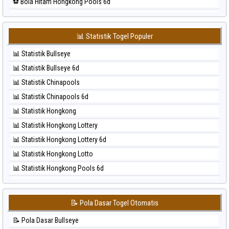
⚽ Bola Hitam Hongkong Pools 6d
⚽ Bola Merah Sydney Lottery
⚽ Bola Hitam Japan
⚽ Bola Merah Sydney Lottery 6d
⚽ Bola Hitam Japan 6d
⚽ Bola Merah Sydney Lotto
📊 Statistik Togel Populer
⚽ Bola Hitam Korea
⚽ Bola Merah Sydney Pools 6d
📊 Statistik Bullseye
⚽ Bola Hitam Kuda Lari
⚽ Bola Merah Taipei
📊 Statistik Bullseye 6d
⚽ Bola Hitam Magnum Cambodia
⚽ Bola Merah Taiwan
📊 Statistik Chinapools
⚽ Bola Hitam Nagoya
📊 Statistik Chinapools 6d
⚽ Bola Hitam North Carolina Day
📊 Statistik Hongkong
⚽ Bola Hitam Pcso
📊 Statistik Hongkong Lottery
⚽ Bola Hitam Sao Paulo
📊 Statistik Hongkong Lottery 6d
⚽ Bola Hitam Singapore
📊 Statistik Hongkong Lotto
⚽ Bola Hitam Sydney
📊 Statistik Hongkong Pools 6d
⚽ Bola Hitam Sydney Lottery
📊 Statistik Japan
⚽ Bola Hitam Sydney Lottery 6d
📊 Statistik Japan 6d
⚽ Bola Hitam Sydney Lotto
📝 Pola Dasar Togel Otomatis
📊 Statistik Korea
⚽ Bola Hitam Sydney Pools 6d
📝 Pola Dasar Bullseye
📊 Statistik Kuda Lari