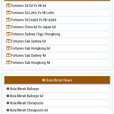
Prediksi Korea
Paito Harian Sydney Lottery 6d
Fortunes Sd 6d Vs Hk 6d
Prediksi Kuda Lari
Paito Harian Sydney Lotto
Fortunes Sd Lotto Vs Hk Lotto
Prediksi Magnum Cambodia
Paito Harian Sydney Pools 6d
Fortunes Sd Ltry6d Vs Hk Ltry6d
Prediksi Nagoya
Paito Harian Taipei
Fortunes China 6d Vs Japan 6d
Prediksi North Carolina Day
Paito Harian Taiwan
Fortunes Sydney | Sgp | Hongkong
Prediksi Pcso
Fortunes Gab Sydney 6d
Prediksi Sao Paulo
Fortunes Gab Hongkong 6d
Prediksi Singapore
Fortunes Gab Sydney 4d
Prediksi Sydney
Fortunes Gab Hongkong 4d
Prediksi Sydney Lottery
Prediksi Sydney Lottery 6d
Prediksi Sydney Lotto
⚽ Bola Merah News
Prediksi Sydney Pools 6d
⚽ Bola Merah Bullseye
Prediksi Taipei
⚽ Bola Merah Bullseye 6d
Prediksi Taiwan
⚽ Bola Merah Chinapools
⚽ Bola Merah Chinapools 6d