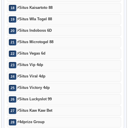
⚡
Situs Kaisartoto 88
18
⚡
Situs Wla Togel 88
19
⚡
Situs Indoboss 6D
20
⚡
Situs Microtogel 88
21
⚡
Situs Vegas 6d
22
⚡
Situs Vip 4dp
23
⚡
Situs Viral 4dp
24
⚡
Situs Victory 4dp
25
⚡
Situs Luckyslot 99
26
⚡
Situs Kaw Kaw Bet
27
⚡
4dprize Group
28