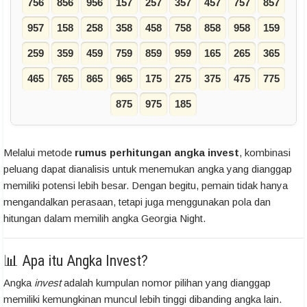
756
856
956
157
257
357
457
757
857
957
158
258
358
458
758
858
958
159
259
359
459
759
859
959
165
265
365
465
765
865
965
175
275
375
475
775
875
975
185
Melalui metode
rumus perhitungan angka invest
, kombinasi
peluang dapat dianalisis untuk menemukan angka yang dianggap
memiliki potensi lebih besar. Dengan begitu, pemain tidak hanya
mengandalkan perasaan, tetapi juga menggunakan pola dan
hitungan dalam memilih angka Georgia Night.
📊 Apa itu Angka Invest?
Angka
invest
adalah kumpulan nomor pilihan yang dianggap
memiliki kemungkinan muncul lebih tinggi dibanding angka lain.