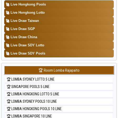
Data Togel Sydney Lottery 6d
🚀
Live Hongkong Pools
Data Togel Sydney Lotto
🚀
Live Hongkong Lotto
Data Togel Sydney Pools 6d
🚀
Live Draw Taiwan
Data Togel Taipei
🚀
Live Draw SGP
Data Togel Taiwan
🚀
Live Draw China
🚀
Live Draw SDY Lotto
🚀
Live Draw SDY Pools
🏆 Room Lomba Rajapaito
🏆 LOMBA SYDNEY LOTTO 5 LINE
🏆 SINGAPORE POOLS 5 LINE
🏆 LOMBA HONGKONG LOTTO 5 LINE
🏆 LOMBA SYDNEY POOLS 10 LINE
🏆 LOMBA HONGKONG POOLS 10 LINE
🏆 LOMBA SINGAPORE 10 LINE