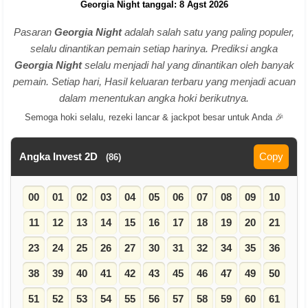
Georgia Night tanggal: 8 Agst 2026
Pasaran
Georgia Night
adalah salah satu yang paling populer,
selalu dinantikan pemain setiap harinya. Prediksi angka
Georgia Night
selalu menjadi hal yang dinantikan oleh banyak
pemain. Setiap hari, Hasil keluaran terbaru yang menjadi acuan
dalam menentukan angka hoki berikutnya.
Semoga hoki selalu, rezeki lancar & jackpot besar untuk Anda 🎉
Angka Invest 2D
Copy
(86)
00
01
02
03
04
05
06
07
08
09
10
11
12
13
14
15
16
17
18
19
20
21
23
24
25
26
27
30
31
32
34
35
36
38
39
40
41
42
43
45
46
47
49
50
51
52
53
54
55
56
57
58
59
60
61