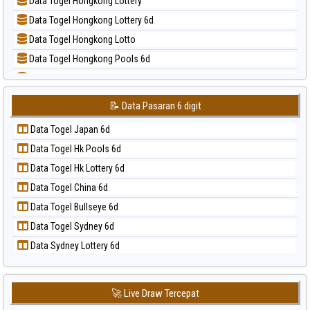
Data Togel Hongkong Lottery
📝 Pola Dasar Sao Paulo
Data Togel Hongkong Lottery 6d
📝 Pola Dasar Singapore
Data Togel Hongkong Lotto
📝 Pola Dasar Sydney
Data Togel Hongkong Pools 6d
📝 Pola Dasar Sydney Lottery
Data Togel Japan
📝 Pola Dasar Sydney Lottery 6d
Data Togel Japan 6d
📝 Pola Dasar Sydney Lotto
📝 Data Pasaran 6 digit
Data Togel Korea
📝 Pola Dasar Sydney Pools 6d
Data Togel Japan 6d
Data Togel Kuda Lari
📝 Pola Dasar Taipei
Data Togel Hk Pools 6d
Data Togel Magnum Cambodia
📝 Pola Dasar Taiwan
Data Togel Hk Lottery 6d
Data Togel Nagoya
Data Togel China 6d
Data Togel North Carolina Day
Data Togel Bullseye 6d
Data Togel Pcso
Data Togel Sydney 6d
Data Togel Sao Paulo
Data Sydney Lottery 6d
Data Togel Singapore
Data Togel Sydney
Data Togel Sydney Lottery
🚀 Live Draw Tercepat