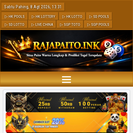
Sabtu Pahing, 8 Agt 2026, 13:31
▷ HK POOLS
▷ HK LOTTERY
▷ HK LOTTO
▷ SD POOLS
▷ SD LOTTO
▷ LIVE CHINA
▷ SGP TOTO
▷ SGP POOLS