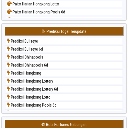
Paito Harian Hongkong Lotto
Paito Harian Hongkong Pools 6d
Paito Harian Japan
Paito Harian Japan 6d
📝 Prediksi Togel Terupdate
Paito Harian Korea
Prediksi Bullseye
Paito Harian Kuda Lari
Prediksi Bullseye 6d
Paito Harian Magnum Cambodia
Prediksi Chinapools
Paito Harian Nagoya
Prediksi Chinapools 6d
Paito Harian New York Midday
Prediksi Hongkong
Paito Harian North Carolina Day
Prediksi Hongkong Lottery
Paito Harian Pcso
Prediksi Hongkong Lottery 6d
Paito Harian Pennsylvania Day
Prediksi Hongkong Lotto
Paito Harian Sao Paulo
Prediksi Hongkong Pools 6d
Paito Harian Singapore
Prediksi Japan
Paito Harian Sydney
Prediksi Japan 6d
Paito Harian Sydney Lottery
⚽ Bola Fortunes Gabungan