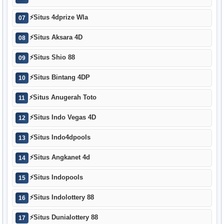
⚡
Situs 4dprize Wla
07
⚡
Situs Aksara 4D
08
⚡
Situs Shio 88
09
⚡
Situs Bintang 4DP
10
⚡
Situs Anugerah Toto
11
⚡
Situs Indo Vegas 4D
12
⚡
Situs Indo4dpools
13
⚡
Situs Angkanet 4d
14
⚡
Situs Indopools
15
⚡
Situs Indolottery 88
16
⚡
Situs Dunialottery 88
17