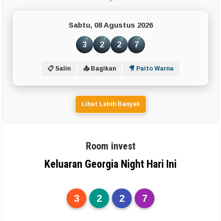
Sabtu, 08 Agustus 2026
3
2
2
7
📋 Salin
📤 Bagikan
🎥 Paito Warna
Lihat Lebih Banyak
Room invest
Keluaran Georgia Night Hari Ini
3
2
2
7