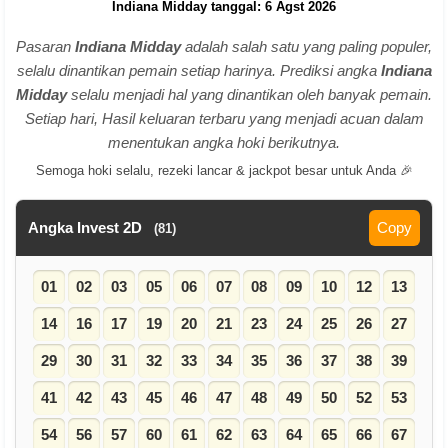
Indiana Midday tanggal: 6 Agst 2026
Pasaran
Indiana Midday
adalah salah satu yang paling populer,
selalu dinantikan pemain setiap harinya. Prediksi angka
Indiana
Midday
selalu menjadi hal yang dinantikan oleh banyak pemain.
Setiap hari, Hasil keluaran terbaru yang menjadi acuan dalam
menentukan angka hoki berikutnya.
Semoga hoki selalu, rezeki lancar & jackpot besar untuk Anda 🎉
Angka Invest 2D
Copy
(81)
01
02
03
05
06
07
08
09
10
12
13
14
16
17
19
20
21
23
24
25
26
27
29
30
31
32
33
34
35
36
37
38
39
41
42
43
45
46
47
48
49
50
52
53
54
56
57
60
61
62
63
64
65
66
67