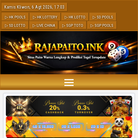
Kamis Kliwon, 6 Agt 2026, 17:04
▷ HK POOLS
▷ HK LOTTERY
▷ HK LOTTO
▷ SD POOLS
▷ SD LOTTO
▷ LIVE CHINA
▷ SGP TOTO
▷ SGP POOLS