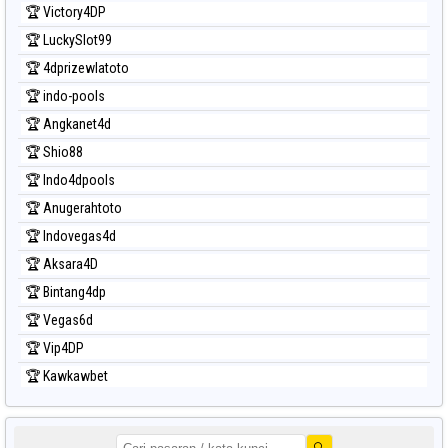
🏆 Victory4DP
🏆 LuckySlot99
🏆 4dprizewlatoto
🏆 indo-pools
🏆 Angkanet4d
🏆 Shio88
🏆 Indo4dpools
🏆 Anugerahtoto
🏆 Indovegas4d
🏆 Aksara4D
🏆 Bintang4dp
🏆 Vegas6d
🏆 Vip4DP
🏆 Kawkawbet