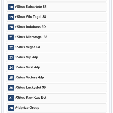
⚡
Situs Kaisartoto 88
18
⚡
Situs Wla Togel 88
19
⚡
Situs Indoboss 6D
20
⚡
Situs Microtogel 88
21
⚡
Situs Vegas 6d
22
⚡
Situs Vip 4dp
23
⚡
Situs Viral 4dp
24
⚡
Situs Victory 4dp
25
⚡
Situs Luckyslot 99
26
⚡
Situs Kaw Kaw Bet
27
⚡
4dprize Group
28