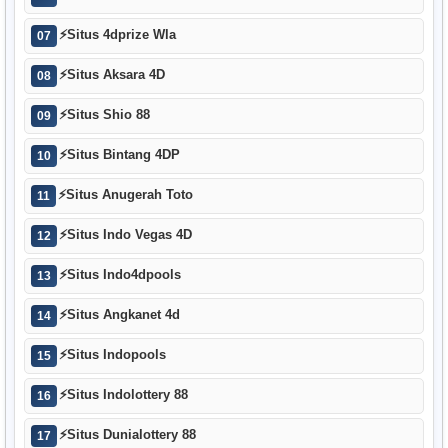
⚡
Situs 4dprize Wla
07
⚡
Situs Aksara 4D
08
⚡
Situs Shio 88
09
⚡
Situs Bintang 4DP
10
⚡
Situs Anugerah Toto
11
⚡
Situs Indo Vegas 4D
12
⚡
Situs Indo4dpools
13
⚡
Situs Angkanet 4d
14
⚡
Situs Indopools
15
⚡
Situs Indolottery 88
16
⚡
Situs Dunialottery 88
17