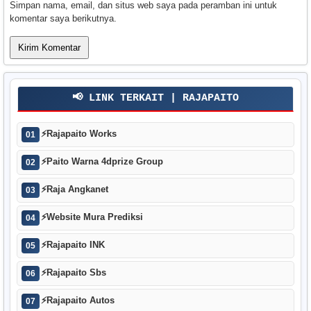
Simpan nama, email, dan situs web saya pada peramban ini untuk
komentar saya berikutnya.
📢 LINK TERKAIT | RAJAPAITO
⚡
Rajapaito Works
01
⚡
Paito Warna 4dprize Group
02
⚡
Raja Angkanet
03
⚡
Website Mura Prediksi
04
⚡
Rajapaito INK
05
⚡
Rajapaito Sbs
06
⚡
Rajapaito Autos
07