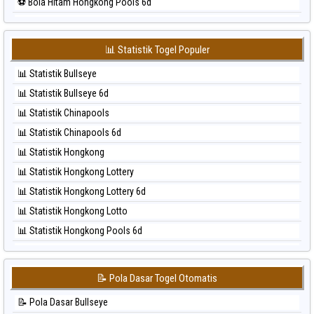
⚽ Bola Hitam Hongkong Pools 6d
⚽ Bola Merah Sydney Lottery
⚽ Bola Hitam Japan
⚽ Bola Merah Sydney Lottery 6d
⚽ Bola Hitam Japan 6d
⚽ Bola Merah Sydney Lotto
📊 Statistik Togel Populer
⚽ Bola Hitam Korea
⚽ Bola Merah Sydney Pools 6d
📊 Statistik Bullseye
⚽ Bola Hitam Kuda Lari
⚽ Bola Merah Taipei
📊 Statistik Bullseye 6d
⚽ Bola Hitam Magnum Cambodia
⚽ Bola Merah Taiwan
📊 Statistik Chinapools
⚽ Bola Hitam Nagoya
📊 Statistik Chinapools 6d
⚽ Bola Hitam North Carolina Day
📊 Statistik Hongkong
⚽ Bola Hitam Pcso
📊 Statistik Hongkong Lottery
⚽ Bola Hitam Sao Paulo
📊 Statistik Hongkong Lottery 6d
⚽ Bola Hitam Singapore
📊 Statistik Hongkong Lotto
⚽ Bola Hitam Sydney
📊 Statistik Hongkong Pools 6d
⚽ Bola Hitam Sydney Lottery
📊 Statistik Japan
⚽ Bola Hitam Sydney Lottery 6d
📊 Statistik Japan 6d
⚽ Bola Hitam Sydney Lotto
📝 Pola Dasar Togel Otomatis
📊 Statistik Korea
⚽ Bola Hitam Sydney Pools 6d
📝 Pola Dasar Bullseye
📊 Statistik Kuda Lari