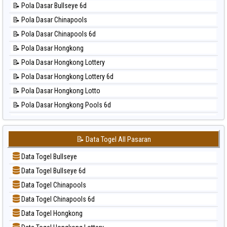
⚽ Bola Hitam Taipei
📝 Pola Dasar Bullseye 6d
📊 Statistik Magnum Cambodia
⚽ Bola Hitam Taiwan
📝 Pola Dasar Chinapools
📊 Statistik Nagoya
📝 Pola Dasar Chinapools 6d
📊 Statistik New York Midday
📝 Pola Dasar Hongkong
📊 Statistik North Carolina Day
📝 Pola Dasar Hongkong Lottery
📊 Statistik Pcso
📝 Pola Dasar Hongkong Lottery 6d
📊 Statistik Pennsylvania Day
📝 Pola Dasar Hongkong Lotto
📊 Statistik Sao Paulo
📝 Pola Dasar Hongkong Pools 6d
📊 Statistik Singapore
📝 Pola Dasar Japan
📊 Statistik Sydney
📝 Pola Dasar Japan 6d
📊 Statistik Sydney Lottery
📝 Data Togel All Pasaran
📝 Pola Dasar Korea
📊 Statistik Sydney Lottery 6d
Data Togel Bullseye
📝 Pola Dasar Kuda Lari
📊 Statistik Sydney Lotto
Data Togel Bullseye 6d
📝 Pola Dasar Magnum Cambodia
📊 Statistik Sydney Pools 6d
Data Togel Chinapools
📝 Pola Dasar Nagoya
📊 Statistik Taipei
Data Togel Chinapools 6d
📝 Pola Dasar North Carolina Day
📊 Statistik Taiwan
Data Togel Hongkong
📝 Pola Dasar Pcso