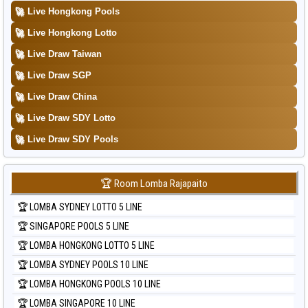
Data Togel Sydney Lottery 6d
🚀
Live Hongkong Pools
Data Togel Sydney Lotto
🚀
Live Hongkong Lotto
Data Togel Sydney Pools 6d
🚀
Live Draw Taiwan
Data Togel Taipei
🚀
Live Draw SGP
Data Togel Taiwan
🚀
Live Draw China
🚀
Live Draw SDY Lotto
🚀
Live Draw SDY Pools
🏆 Room Lomba Rajapaito
🏆 LOMBA SYDNEY LOTTO 5 LINE
🏆 SINGAPORE POOLS 5 LINE
🏆 LOMBA HONGKONG LOTTO 5 LINE
🏆 LOMBA SYDNEY POOLS 10 LINE
🏆 LOMBA HONGKONG POOLS 10 LINE
🏆 LOMBA SINGAPORE 10 LINE