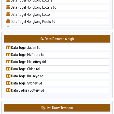
Data Togel Hongkong Lottery
📝 Pola Dasar Sao Paulo
Data Togel Hongkong Lottery 6d
📝 Pola Dasar Singapore
Data Togel Hongkong Lotto
📝 Pola Dasar Sydney
Data Togel Hongkong Pools 6d
📝 Pola Dasar Sydney Lottery
Data Togel Japan
📝 Pola Dasar Sydney Lottery 6d
Data Togel Japan 6d
📝 Pola Dasar Sydney Lotto
📝 Data Pasaran 6 digit
Data Togel Korea
📝 Pola Dasar Sydney Pools 6d
Data Togel Japan 6d
Data Togel Kuda Lari
📝 Pola Dasar Taipei
Data Togel Hk Pools 6d
Data Togel Magnum Cambodia
📝 Pola Dasar Taiwan
Data Togel Hk Lottery 6d
Data Togel Nagoya
Data Togel China 6d
Data Togel North Carolina Day
Data Togel Bullseye 6d
Data Togel Pcso
Data Togel Sydney 6d
Data Togel Sao Paulo
Data Sydney Lottery 6d
Data Togel Singapore
Data Togel Sydney
Data Togel Sydney Lottery
🚀 Live Draw Tercepat