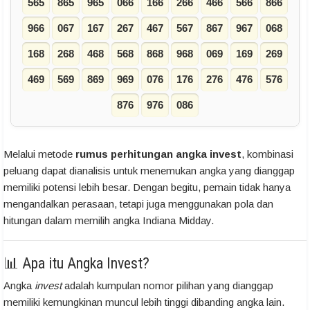
565
865
965
066
166
266
466
566
866
966
067
167
267
467
567
867
967
068
168
268
468
568
868
968
069
169
269
469
569
869
969
076
176
276
476
576
876
976
086
Melalui metode
rumus perhitungan angka invest
, kombinasi
peluang dapat dianalisis untuk menemukan angka yang dianggap
memiliki potensi lebih besar. Dengan begitu, pemain tidak hanya
mengandalkan perasaan, tetapi juga menggunakan pola dan
hitungan dalam memilih angka Indiana Midday.
📊 Apa itu Angka Invest?
Angka
invest
adalah kumpulan nomor pilihan yang dianggap
memiliki kemungkinan muncul lebih tinggi dibanding angka lain.