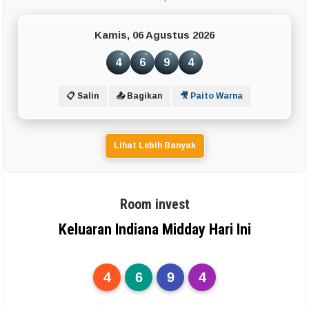
Kamis, 06 Agustus 2026
4
6
9
4
📋 Salin
📤 Bagikan
🎥 Paito Warna
Lihat Lebih Banyak
Room invest
Keluaran Indiana Midday Hari Ini
4
6
9
4