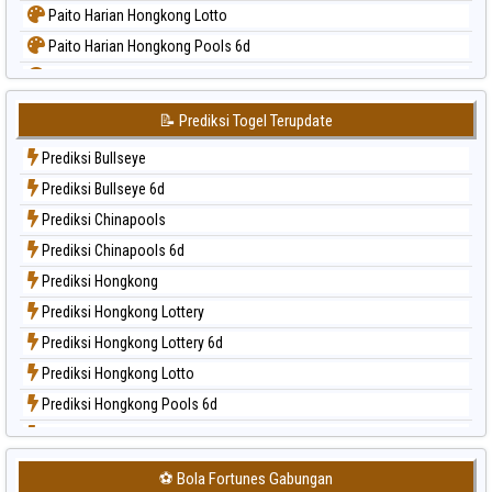
Paito Harian Hongkong Lotto
Paito Harian Hongkong Pools 6d
Paito Harian Japan
Paito Harian Japan 6d
📝 Prediksi Togel Terupdate
Paito Harian Korea
Prediksi Bullseye
Paito Harian Kuda Lari
Prediksi Bullseye 6d
Paito Harian Magnum Cambodia
Prediksi Chinapools
Paito Harian Nagoya
Prediksi Chinapools 6d
Paito Harian New York Midday
Prediksi Hongkong
Paito Harian North Carolina Day
Prediksi Hongkong Lottery
Paito Harian Pcso
Prediksi Hongkong Lottery 6d
Paito Harian Pennsylvania Day
Prediksi Hongkong Lotto
Paito Harian Sao Paulo
Prediksi Hongkong Pools 6d
Paito Harian Singapore
Prediksi Japan
Paito Harian Sydney
Prediksi Japan 6d
Paito Harian Sydney Lottery
⚽ Bola Fortunes Gabungan