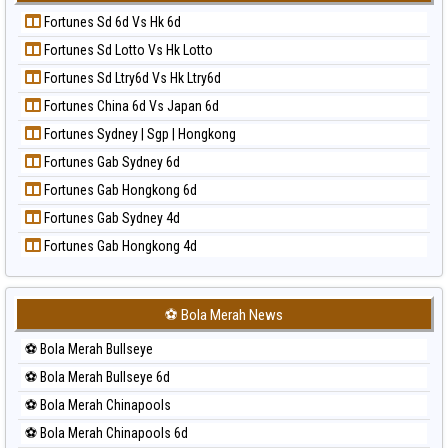
Prediksi Korea
Paito Harian Sydney Lottery 6d
Fortunes Sd 6d Vs Hk 6d
Prediksi Kuda Lari
Paito Harian Sydney Lotto
Fortunes Sd Lotto Vs Hk Lotto
Prediksi Magnum Cambodia
Paito Harian Sydney Pools 6d
Fortunes Sd Ltry6d Vs Hk Ltry6d
Prediksi Nagoya
Paito Harian Taipei
Fortunes China 6d Vs Japan 6d
Prediksi North Carolina Day
Paito Harian Taiwan
Fortunes Sydney | Sgp | Hongkong
Prediksi Pcso
Fortunes Gab Sydney 6d
Prediksi Sao Paulo
Fortunes Gab Hongkong 6d
Prediksi Singapore
Fortunes Gab Sydney 4d
Prediksi Sydney
Fortunes Gab Hongkong 4d
Prediksi Sydney Lottery
Prediksi Sydney Lottery 6d
Prediksi Sydney Lotto
⚽ Bola Merah News
Prediksi Sydney Pools 6d
⚽ Bola Merah Bullseye
Prediksi Taipei
⚽ Bola Merah Bullseye 6d
Prediksi Taiwan
⚽ Bola Merah Chinapools
⚽ Bola Merah Chinapools 6d