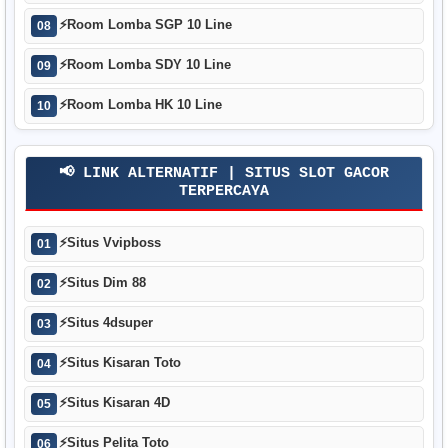
⚡
Room Lomba SGP 10 Line
08
⚡
Room Lomba SDY 10 Line
09
⚡
Room Lomba HK 10 Line
10
📢 LINK ALTERNATIF | SITUS SLOT GACOR
TERPERCAYA
⚡
Situs Vvipboss
01
⚡
Situs Dim 88
02
⚡
Situs 4dsuper
03
⚡
Situs Kisaran Toto
04
⚡
Situs Kisaran 4D
05
⚡
Situs Pelita Toto
06