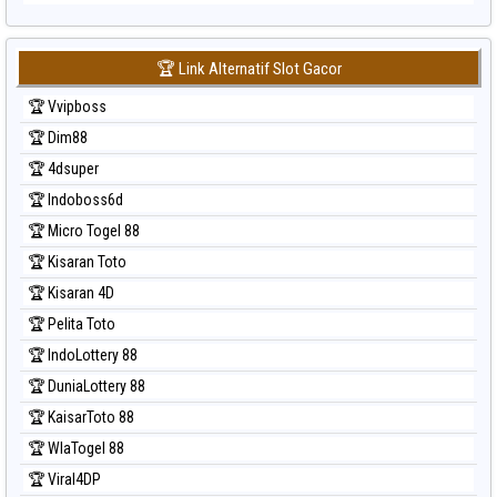
🏆 Link Alternatif Slot Gacor
🏆 Vvipboss
🏆 Dim88
🏆 4dsuper
🏆 Indoboss6d
🏆 Micro Togel 88
🏆 Kisaran Toto
🏆 Kisaran 4D
🏆 Pelita Toto
🏆 IndoLottery 88
🏆 DuniaLottery 88
🏆 KaisarToto 88
🏆 WlaTogel 88
🏆 Viral4DP