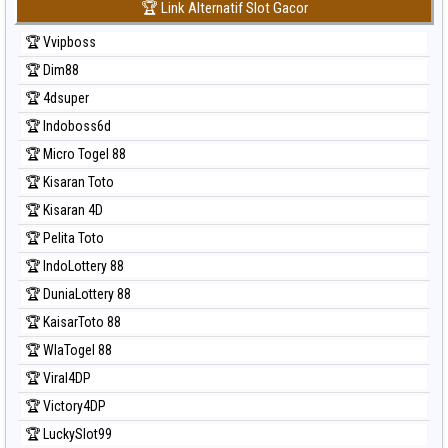
🏆 Link Alternatif Slot Gacor
🏆 Vvipboss
🏆 Dim88
🏆 4dsuper
🏆 Indoboss6d
🏆 Micro Togel 88
🏆 Kisaran Toto
🏆 Kisaran 4D
🏆 Pelita Toto
🏆 IndoLottery 88
🏆 DuniaLottery 88
🏆 KaisarToto 88
🏆 WlaTogel 88
🏆 Viral4DP
🏆 Victory4DP
🏆 LuckySlot99