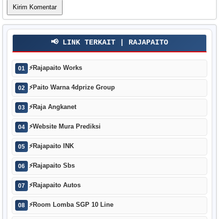
📢 LINK TERKAIT | RAJAPAITO
⚡
Rajapaito Works
01
⚡
Paito Warna 4dprize Group
02
⚡
Raja Angkanet
03
⚡
Website Mura Prediksi
04
⚡
Rajapaito INK
05
⚡
Rajapaito Sbs
06
⚡
Rajapaito Autos
07
⚡
Room Lomba SGP 10 Line
08