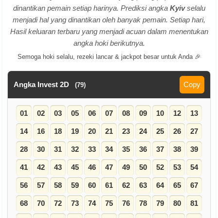
dinantikan pemain setiap harinya. Prediksi angka
Kyiv
selalu
menjadi hal yang dinantikan oleh banyak pemain. Setiap hari,
Hasil keluaran terbaru yang menjadi acuan dalam menentukan
angka hoki berikutnya.
Semoga hoki selalu, rezeki lancar & jackpot besar untuk Anda 🎉
Angka Invest 2D
Copy
(79)
01
02
03
05
06
07
08
09
10
12
13
14
16
18
19
20
21
23
24
25
26
27
28
30
31
32
33
34
35
36
37
38
39
41
42
43
45
46
47
49
50
52
53
54
56
57
58
59
60
61
62
63
64
65
67
68
70
72
73
74
75
76
78
79
80
81