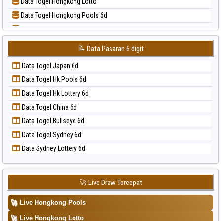
Data Togel Hongkong Lotto
📝 Pola Dasar Sydney
Data Togel Hongkong Pools 6d
📝 Pola Dasar Sydney Lottery
Data Togel Japan
📝 Pola Dasar Sydney Lottery 6d
Data Togel Japan 6d
📝 Pola Dasar Sydney Lotto
📝 Data Pasaran 6 digit
Data Togel Korea
📝 Pola Dasar Sydney Pools 6d
Data Togel Japan 6d
Data Togel Kuda Lari
📝 Pola Dasar Taipei
Data Togel Hk Pools 6d
Data Togel Magnum Cambodia
📝 Pola Dasar Taiwan
Data Togel Hk Lottery 6d
Data Togel Nagoya
Data Togel China 6d
Data Togel North Carolina Day
Data Togel Bullseye 6d
Data Togel Pcso
Data Togel Sydney 6d
Data Togel Sao Paulo
Data Sydney Lottery 6d
Data Togel Singapore
Data Togel Sydney
Data Togel Sydney Lottery
🚀 Live Draw Tercepat
Data Togel Sydney Lottery 6d
🚀
Live Hongkong Pools
Data Togel Sydney Lotto
🚀
Live Hongkong Lotto