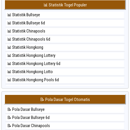
⚽ Bola Hitam Japan 6d
⚽ Bola Merah Sydney Lotto
📊 Statistik Togel Populer
⚽ Bola Hitam Korea
⚽ Bola Merah Sydney Pools 6d
📊 Statistik Bullseye
⚽ Bola Hitam Kuda Lari
⚽ Bola Merah Taipei
📊 Statistik Bullseye 6d
⚽ Bola Hitam Magnum Cambodia
⚽ Bola Merah Taiwan
📊 Statistik Chinapools
⚽ Bola Hitam Nagoya
📊 Statistik Chinapools 6d
⚽ Bola Hitam North Carolina Day
📊 Statistik Hongkong
⚽ Bola Hitam Pcso
📊 Statistik Hongkong Lottery
⚽ Bola Hitam Sao Paulo
📊 Statistik Hongkong Lottery 6d
⚽ Bola Hitam Singapore
📊 Statistik Hongkong Lotto
⚽ Bola Hitam Sydney
📊 Statistik Hongkong Pools 6d
⚽ Bola Hitam Sydney Lottery
📊 Statistik Japan
⚽ Bola Hitam Sydney Lottery 6d
📊 Statistik Japan 6d
⚽ Bola Hitam Sydney Lotto
📝 Pola Dasar Togel Otomatis
📊 Statistik Korea
⚽ Bola Hitam Sydney Pools 6d
📝 Pola Dasar Bullseye
📊 Statistik Kuda Lari
⚽ Bola Hitam Taipei
📝 Pola Dasar Bullseye 6d
📊 Statistik Magnum Cambodia
⚽ Bola Hitam Taiwan
📝 Pola Dasar Chinapools
📊 Statistik Nagoya