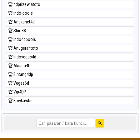
🏆 4dprizewlatoto
🏆 indo-pools
🏆 Angkanet4d
🏆 Shio88
🏆 Indo4dpools
🏆 Anugerahtoto
🏆 Indovegas4d
🏆 Aksara4D
🏆 Bintang4dp
🏆 Vegas6d
🏆 Vip4DP
🏆 Kawkawbet
🔍