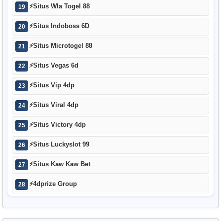
⚡
Situs Wla Togel 88
19
⚡
Situs Indoboss 6D
20
⚡
Situs Microtogel 88
21
⚡
Situs Vegas 6d
22
⚡
Situs Vip 4dp
23
⚡
Situs Viral 4dp
24
⚡
Situs Victory 4dp
25
⚡
Situs Luckyslot 99
26
⚡
Situs Kaw Kaw Bet
27
⚡
4dprize Group
28