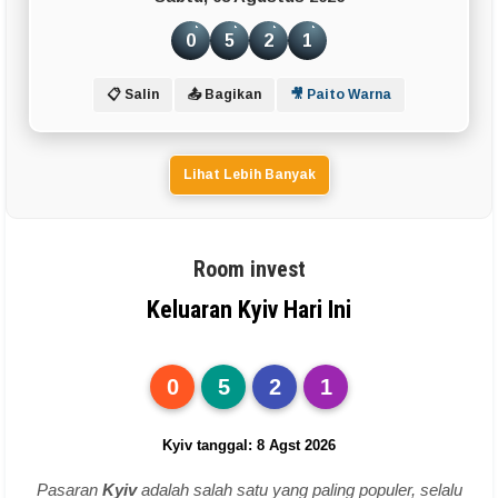
0
5
2
1
📋 Salin
📤 Bagikan
🎥 Paito Warna
Lihat Lebih Banyak
Room invest
Keluaran Kyiv Hari Ini
0
5
2
1
Kyiv tanggal: 8 Agst 2026
Pasaran
Kyiv
adalah salah satu yang paling populer, selalu