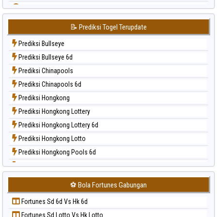
Paito Harian Japan
Paito Harian Japan 6d
📝 Prediksi Togel Terupdate
Paito Harian Korea
Prediksi Bullseye
Paito Harian Kuda Lari
Prediksi Bullseye 6d
Paito Harian Magnum Cambodia
Prediksi Chinapools
Paito Harian Nagoya
Prediksi Chinapools 6d
Paito Harian New York Midday
Prediksi Hongkong
Paito Harian North Carolina Day
Prediksi Hongkong Lottery
Paito Harian Pcso
Prediksi Hongkong Lottery 6d
Paito Harian Pennsylvania Day
Prediksi Hongkong Lotto
Paito Harian Sao Paulo
Prediksi Hongkong Pools 6d
Paito Harian Singapore
Prediksi Japan
Paito Harian Sydney
Prediksi Japan 6d
Paito Harian Sydney Lottery
⚽ Bola Fortunes Gabungan
Prediksi Korea
Paito Harian Sydney Lottery 6d
Fortunes Sd 6d Vs Hk 6d
Prediksi Kuda Lari
Paito Harian Sydney Lotto
Fortunes Sd Lotto Vs Hk Lotto