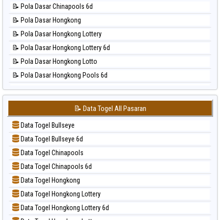
📝 Pola Dasar Chinapools 6d
📊 Statistik New York Midday
📝 Pola Dasar Hongkong
📊 Statistik North Carolina Day
📝 Pola Dasar Hongkong Lottery
📊 Statistik Pcso
📝 Pola Dasar Hongkong Lottery 6d
📊 Statistik Pennsylvania Day
📝 Pola Dasar Hongkong Lotto
📊 Statistik Sao Paulo
📝 Pola Dasar Hongkong Pools 6d
📊 Statistik Singapore
📝 Pola Dasar Japan
📊 Statistik Sydney
📝 Pola Dasar Japan 6d
📊 Statistik Sydney Lottery
📝 Data Togel All Pasaran
📝 Pola Dasar Korea
📊 Statistik Sydney Lottery 6d
Data Togel Bullseye
📝 Pola Dasar Kuda Lari
📊 Statistik Sydney Lotto
Data Togel Bullseye 6d
📝 Pola Dasar Magnum Cambodia
📊 Statistik Sydney Pools 6d
Data Togel Chinapools
📝 Pola Dasar Nagoya
📊 Statistik Taipei
Data Togel Chinapools 6d
📝 Pola Dasar North Carolina Day
📊 Statistik Taiwan
Data Togel Hongkong
📝 Pola Dasar Pcso
Data Togel Hongkong Lottery
📝 Pola Dasar Sao Paulo
Data Togel Hongkong Lottery 6d
📝 Pola Dasar Singapore