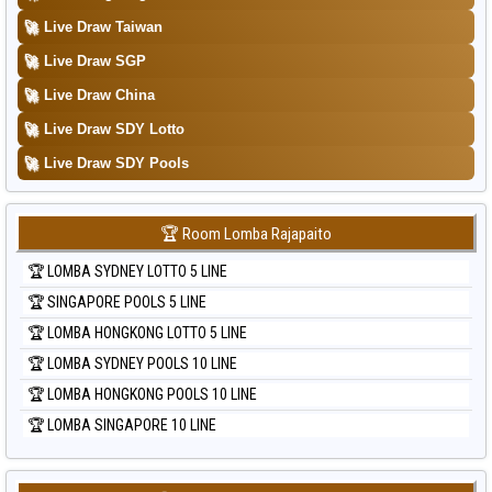
Data Togel Sydney Pools 6d
🚀
Live Draw Taiwan
Data Togel Taipei
🚀
Live Draw SGP
Data Togel Taiwan
🚀
Live Draw China
🚀
Live Draw SDY Lotto
🚀
Live Draw SDY Pools
🏆 Room Lomba Rajapaito
🏆 LOMBA SYDNEY LOTTO 5 LINE
🏆 SINGAPORE POOLS 5 LINE
🏆 LOMBA HONGKONG LOTTO 5 LINE
🏆 LOMBA SYDNEY POOLS 10 LINE
🏆 LOMBA HONGKONG POOLS 10 LINE
🏆 LOMBA SINGAPORE 10 LINE