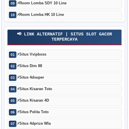
⚡
Room Lomba SDY 10 Line
09
⚡
Room Lomba HK 10 Line
10
📢 LINK ALTERNATIF | SITUS SLOT GACOR
TERPERCAYA
⚡
Situs Vvipboss
01
⚡
Situs Dim 88
02
⚡
Situs 4dsuper
03
⚡
Situs Kisaran Toto
04
⚡
Situs Kisaran 4D
05
⚡
Situs Pelita Toto
06
⚡
Situs 4dprize Wla
07