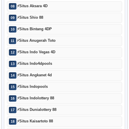
⚡
Situs Aksara 4D
08
⚡
Situs Shio 88
09
⚡
Situs Bintang 4DP
10
⚡
Situs Anugerah Toto
11
⚡
Situs Indo Vegas 4D
12
⚡
Situs Indo4dpools
13
⚡
Situs Angkanet 4d
14
⚡
Situs Indopools
15
⚡
Situs Indolottery 88
16
⚡
Situs Dunialottery 88
17
⚡
Situs Kaisartoto 88
18