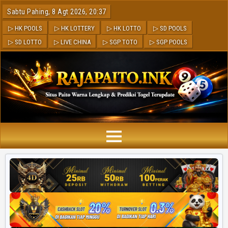
Sabtu Pahing, 8 Agt 2026, 20:37
▷ HK POOLS
▷ HK LOTTERY
▷ HK LOTTO
▷ SD POOLS
▷ SD LOTTO
▷ LIVE CHINA
▷ SGP TOTO
▷ SGP POOLS