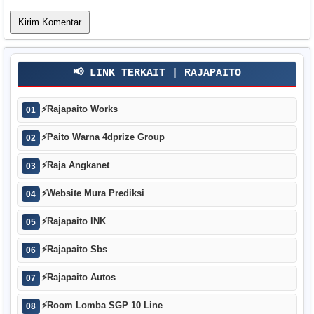
📢 LINK TERKAIT | RAJAPAITO
⚡
Rajapaito Works
01
⚡
Paito Warna 4dprize Group
02
⚡
Raja Angkanet
03
⚡
Website Mura Prediksi
04
⚡
Rajapaito INK
05
⚡
Rajapaito Sbs
06
⚡
Rajapaito Autos
07
⚡
Room Lomba SGP 10 Line
08