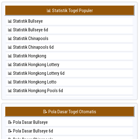
⚽ Bola Merah Sydney Lottery 6d
⚽ Bola Hitam Japan 6d
⚽ Bola Merah Sydney Lotto
📊 Statistik Togel Populer
⚽ Bola Hitam Korea
⚽ Bola Merah Sydney Pools 6d
📊 Statistik Bullseye
⚽ Bola Hitam Kuda Lari
⚽ Bola Merah Taipei
📊 Statistik Bullseye 6d
⚽ Bola Hitam Magnum Cambodia
⚽ Bola Merah Taiwan
📊 Statistik Chinapools
⚽ Bola Hitam Nagoya
📊 Statistik Chinapools 6d
⚽ Bola Hitam North Carolina Day
📊 Statistik Hongkong
⚽ Bola Hitam Pcso
📊 Statistik Hongkong Lottery
⚽ Bola Hitam Sao Paulo
📊 Statistik Hongkong Lottery 6d
⚽ Bola Hitam Singapore
📊 Statistik Hongkong Lotto
⚽ Bola Hitam Sydney
📊 Statistik Hongkong Pools 6d
⚽ Bola Hitam Sydney Lottery
📊 Statistik Japan
⚽ Bola Hitam Sydney Lottery 6d
📊 Statistik Japan 6d
⚽ Bola Hitam Sydney Lotto
📝 Pola Dasar Togel Otomatis
📊 Statistik Korea
⚽ Bola Hitam Sydney Pools 6d
📝 Pola Dasar Bullseye
📊 Statistik Kuda Lari
⚽ Bola Hitam Taipei
📝 Pola Dasar Bullseye 6d
📊 Statistik Magnum Cambodia
⚽ Bola Hitam Taiwan