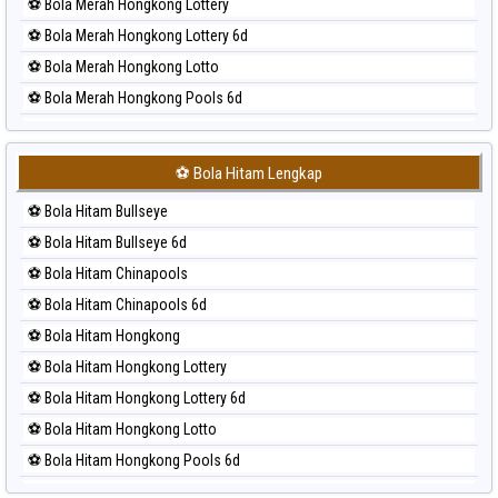
⚽ Bola Merah Hongkong Lottery
⚽ Bola Merah Hongkong Lottery 6d
⚽ Bola Merah Hongkong Lotto
⚽ Bola Merah Hongkong Pools 6d
⚽ Bola Merah Japan
⚽ Bola Merah Japan 6d
⚽ Bola Hitam Lengkap
⚽ Bola Merah Korea
⚽ Bola Hitam Bullseye
⚽ Bola Merah Kuda Lari
⚽ Bola Hitam Bullseye 6d
⚽ Bola Merah Magnum Cambodia
⚽ Bola Hitam Chinapools
⚽ Bola Merah Nagoya
⚽ Bola Hitam Chinapools 6d
⚽ Bola Merah North Carolina Day
⚽ Bola Hitam Hongkong
⚽ Bola Merah Pcso
⚽ Bola Hitam Hongkong Lottery
⚽ Bola Merah Sao Paulo
⚽ Bola Hitam Hongkong Lottery 6d
⚽ Bola Merah Singapore
⚽ Bola Hitam Hongkong Lotto
⚽ Bola Merah Sydney
⚽ Bola Hitam Hongkong Pools 6d
⚽ Bola Merah Sydney Lottery
⚽ Bola Hitam Japan