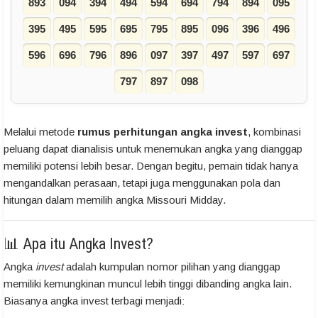
893
094
394
494
594
694
794
894
095
395
495
595
695
795
895
096
396
496
596
696
796
896
097
397
497
597
697
797
897
098
Melalui metode
rumus perhitungan angka invest
, kombinasi
peluang dapat dianalisis untuk menemukan angka yang dianggap
memiliki potensi lebih besar. Dengan begitu, pemain tidak hanya
mengandalkan perasaan, tetapi juga menggunakan pola dan
hitungan dalam memilih angka Missouri Midday.
📊 Apa itu Angka Invest?
Angka
invest
adalah kumpulan nomor pilihan yang dianggap
memiliki kemungkinan muncul lebih tinggi dibanding angka lain.
Biasanya angka invest terbagi menjadi: