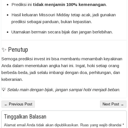
Prediksi ini
tidak menjamin 100% kemenangan
.
Hasil keluaran Missouri Midday tetap acak, jadi gunakan
prediksi sebagai panduan, bukan kepastian.
Utamakan bermain secara bijak dan jangan berlebihan.
✨ Penutup
Semoga prediksi invest ini bisa membantu menambah keyakinan
Anda dalam menentukan angka hari ini. Ingat, hoki setiap orang
berbeda-beda, jadi selalu imbangi dengan doa, perhitungan, dan
keberanian.
💡
Selalu main dengan bijak, jangan sampai hobi menjadi beban.
← Previous Post
Next Post →
Tinggalkan Balasan
Alamat email Anda tidak akan dipublikasikan.
Ruas yang wajib ditandai
*