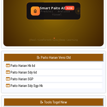
Paito Warna Nagoya
Smart Paito AI
NEW
🤖
Paito Warna New York Midday
Prediksi · Analisis ·
Visual
Paito Warna North Carolina Day
Paito Warna Pcso
Paito Warna Pennsylvania Day
Paito Warna Sao Paulo
Real-time
Terenkripsi
Deep Learning
Paito Warna Singapore
Paito Warna Sydney
📝 Paito Harian Versi Old
Paito Warna Sydney Lottery
Paito Warna Sydney Lottery 6d
Paito Harian Hk 6d
Paito Warna Sydney Lotto
Paito Harian Sdy 6d
Paito Warna Sydney Pools 6d
Paito Harian SGP
Paito Warna Taipei
Paito Harian Sdy Sgp Hk
Paito Warna Taiwan
📝 Tools Togel New