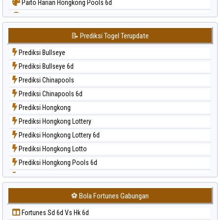
Paito Harian Hongkong Pools 6d
Paito Harian Japan
Paito Harian Japan 6d
📝 Prediksi Togel Terupdate
Paito Harian Korea
Prediksi Bullseye
Paito Harian Kuda Lari
Prediksi Bullseye 6d
Paito Harian Magnum Cambodia
Prediksi Chinapools
Paito Harian Nagoya
Prediksi Chinapools 6d
Paito Harian New York Midday
Prediksi Hongkong
Paito Harian North Carolina Day
Prediksi Hongkong Lottery
Paito Harian Pcso
Prediksi Hongkong Lottery 6d
Paito Harian Pennsylvania Day
Prediksi Hongkong Lotto
Paito Harian Sao Paulo
Prediksi Hongkong Pools 6d
Paito Harian Singapore
Prediksi Japan
Paito Harian Sydney
Prediksi Japan 6d
Paito Harian Sydney Lottery
⚽ Bola Fortunes Gabungan
Prediksi Korea
Paito Harian Sydney Lottery 6d
Fortunes Sd 6d Vs Hk 6d
Prediksi Kuda Lari