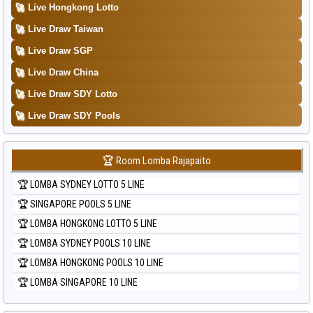
🚀
Live Hongkong Lotto
Data Togel Sydney Pools 6d
🚀
Live Draw Taiwan
Data Togel Taipei
🚀
Live Draw SGP
Data Togel Taiwan
🚀
Live Draw China
🚀
Live Draw SDY Lotto
🚀
Live Draw SDY Pools
🏆 Room Lomba Rajapaito
🏆 LOMBA SYDNEY LOTTO 5 LINE
🏆 SINGAPORE POOLS 5 LINE
🏆 LOMBA HONGKONG LOTTO 5 LINE
🏆 LOMBA SYDNEY POOLS 10 LINE
🏆 LOMBA HONGKONG POOLS 10 LINE
🏆 LOMBA SINGAPORE 10 LINE