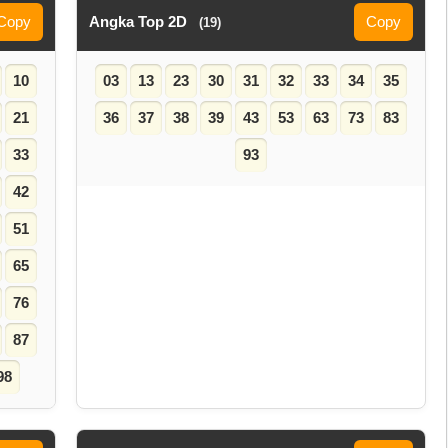
Copy
Angka Top 2D
Copy
(19)
10
03
13
23
30
31
32
33
34
35
21
36
37
38
39
43
53
63
73
83
33
93
42
51
65
76
87
98