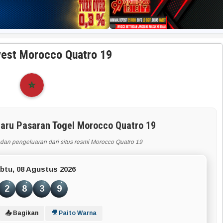
vest Morocco Quatro 19
baru Pasaran Togel Morocco Quatro 19
 dan pengeluaran dari situs resmi Morocco Quatro 19
btu, 08 Agustus 2026
2
8
3
9
📤 Bagikan
🎥 Paito Warna