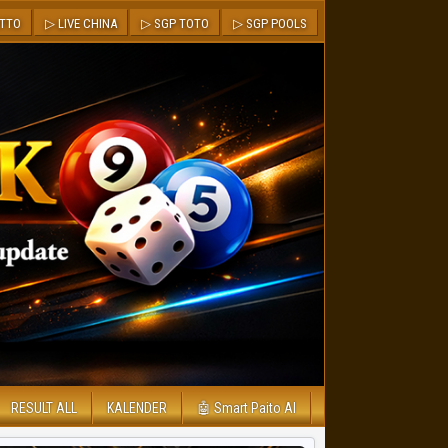
OTTO
▷ LIVE CHINA
▷ SGP TOTO
▷ SGP POOLS
RESULT ALL
KALENDER
🤖 Smart Paito AI