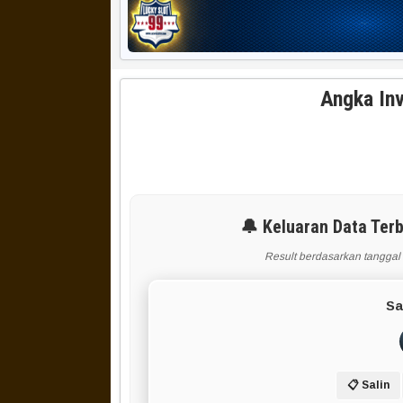
Angka In
🔔 Keluaran Data Ter
Result berdasarkan tanggal
Sa
📋 Salin