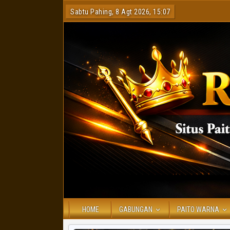
Sabtu Pahing, 8 Agt 2026, 15:07
HOME
GABUNGAN
PAITO WARNA