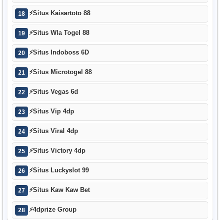
⚡
Situs Kaisartoto 88
18
⚡
Situs Wla Togel 88
19
⚡
Situs Indoboss 6D
20
⚡
Situs Microtogel 88
21
⚡
Situs Vegas 6d
22
⚡
Situs Vip 4dp
23
⚡
Situs Viral 4dp
24
⚡
Situs Victory 4dp
25
⚡
Situs Luckyslot 99
26
⚡
Situs Kaw Kaw Bet
27
⚡
4dprize Group
28