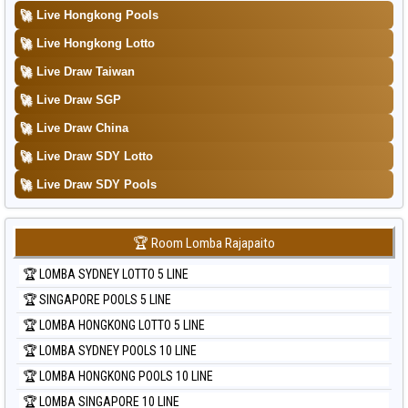
Data Togel Sydney Lottery 6d
🚀
Live Hongkong Pools
Data Togel Sydney Lotto
🚀
Live Hongkong Lotto
Data Togel Sydney Pools 6d
🚀
Live Draw Taiwan
Data Togel Taipei
🚀
Live Draw SGP
Data Togel Taiwan
🚀
Live Draw China
🚀
Live Draw SDY Lotto
🚀
Live Draw SDY Pools
🏆 Room Lomba Rajapaito
🏆 LOMBA SYDNEY LOTTO 5 LINE
🏆 SINGAPORE POOLS 5 LINE
🏆 LOMBA HONGKONG LOTTO 5 LINE
🏆 LOMBA SYDNEY POOLS 10 LINE
🏆 LOMBA HONGKONG POOLS 10 LINE
🏆 LOMBA SINGAPORE 10 LINE