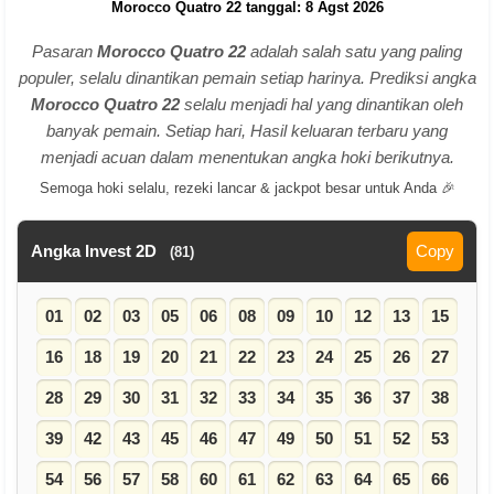
Morocco Quatro 22 tanggal: 8 Agst 2026
Pasaran
Morocco Quatro 22
adalah salah satu yang paling
populer, selalu dinantikan pemain setiap harinya. Prediksi angka
Morocco Quatro 22
selalu menjadi hal yang dinantikan oleh
banyak pemain. Setiap hari, Hasil keluaran terbaru yang
menjadi acuan dalam menentukan angka hoki berikutnya.
Semoga hoki selalu, rezeki lancar & jackpot besar untuk Anda 🎉
Angka Invest 2D
Copy
(81)
01
02
03
05
06
08
09
10
12
13
15
16
18
19
20
21
22
23
24
25
26
27
28
29
30
31
32
33
34
35
36
37
38
39
42
43
45
46
47
49
50
51
52
53
54
56
57
58
60
61
62
63
64
65
66