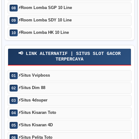
⚡
Room Lomba SGP 10 Line
08
⚡
Room Lomba SDY 10 Line
09
⚡
Room Lomba HK 10 Line
10
📢 LINK ALTERNATIF | SITUS SLOT GACOR
TERPERCAYA
⚡
Situs Vvipboss
01
⚡
Situs Dim 88
02
⚡
Situs 4dsuper
03
⚡
Situs Kisaran Toto
04
⚡
Situs Kisaran 4D
05
⚡
Situs Pelita Toto
06