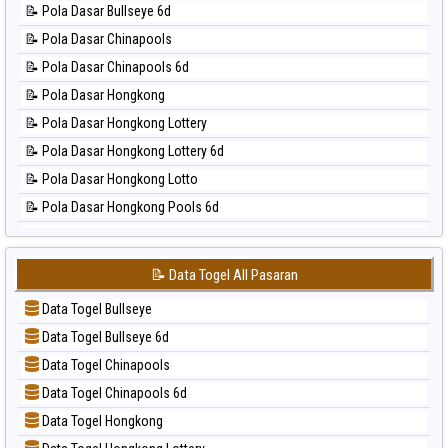
⚽ Bola Hitam Taipei
📝 Pola Dasar Bullseye 6d
📊 Statistik Magnum Cambodia
⚽ Bola Hitam Taiwan
📝 Pola Dasar Chinapools
📊 Statistik Nagoya
📝 Pola Dasar Chinapools 6d
📊 Statistik New York Midday
📝 Pola Dasar Hongkong
📊 Statistik North Carolina Day
📝 Pola Dasar Hongkong Lottery
📊 Statistik Pcso
📝 Pola Dasar Hongkong Lottery 6d
📊 Statistik Pennsylvania Day
📝 Pola Dasar Hongkong Lotto
📊 Statistik Sao Paulo
📝 Pola Dasar Hongkong Pools 6d
📊 Statistik Singapore
📝 Pola Dasar Japan
📊 Statistik Sydney
📝 Pola Dasar Japan 6d
📊 Statistik Sydney Lottery
📝 Data Togel All Pasaran
📝 Pola Dasar Korea
📊 Statistik Sydney Lottery 6d
Data Togel Bullseye
📝 Pola Dasar Kuda Lari
📊 Statistik Sydney Lotto
Data Togel Bullseye 6d
📝 Pola Dasar Magnum Cambodia
📊 Statistik Sydney Pools 6d
Data Togel Chinapools
📝 Pola Dasar Nagoya
📊 Statistik Taipei
Data Togel Chinapools 6d
📝 Pola Dasar North Carolina Day
📊 Statistik Taiwan
Data Togel Hongkong
📝 Pola Dasar Pcso