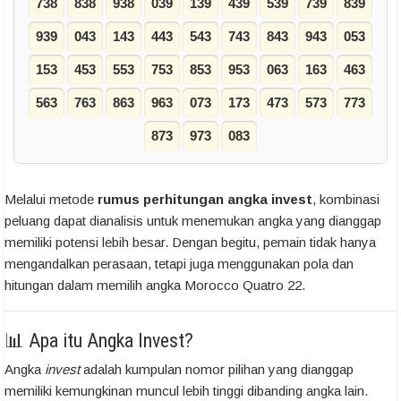
738
838
938
039
139
439
539
739
839
939
043
143
443
543
743
843
943
053
153
453
553
753
853
953
063
163
463
563
763
863
963
073
173
473
573
773
873
973
083
Melalui metode
rumus perhitungan angka invest
, kombinasi
peluang dapat dianalisis untuk menemukan angka yang dianggap
memiliki potensi lebih besar. Dengan begitu, pemain tidak hanya
mengandalkan perasaan, tetapi juga menggunakan pola dan
hitungan dalam memilih angka Morocco Quatro 22.
📊 Apa itu Angka Invest?
Angka
invest
adalah kumpulan nomor pilihan yang dianggap
memiliki kemungkinan muncul lebih tinggi dibanding angka lain.