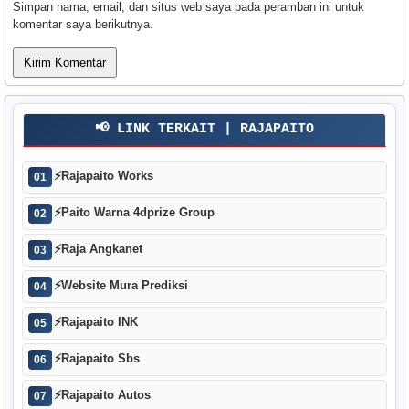
Simpan nama, email, dan situs web saya pada peramban ini untuk
komentar saya berikutnya.
📢 LINK TERKAIT | RAJAPAITO
⚡
Rajapaito Works
01
⚡
Paito Warna 4dprize Group
02
⚡
Raja Angkanet
03
⚡
Website Mura Prediksi
04
⚡
Rajapaito INK
05
⚡
Rajapaito Sbs
06
⚡
Rajapaito Autos
07