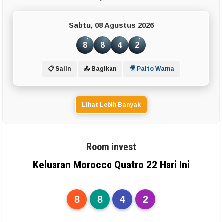
Sabtu, 08 Agustus 2026
8
8
4
2
📋 Salin
📤 Bagikan
🎥 Paito Warna
Lihat Lebih Banyak
Room invest
Keluaran Morocco Quatro 22 Hari Ini
8
8
4
2