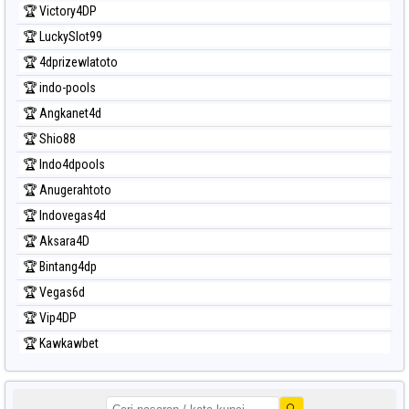
🏆 Victory4DP
🏆 LuckySlot99
🏆 4dprizewlatoto
🏆 indo-pools
🏆 Angkanet4d
🏆 Shio88
🏆 Indo4dpools
🏆 Anugerahtoto
🏆 Indovegas4d
🏆 Aksara4D
🏆 Bintang4dp
🏆 Vegas6d
🏆 Vip4DP
🏆 Kawkawbet