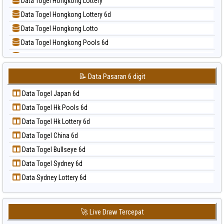
Data Togel Hongkong Lottery
📝 Pola Dasar Sao Paulo
Data Togel Hongkong Lottery 6d
📝 Pola Dasar Singapore
Data Togel Hongkong Lotto
📝 Pola Dasar Sydney
Data Togel Hongkong Pools 6d
📝 Pola Dasar Sydney Lottery
Data Togel Japan
📝 Pola Dasar Sydney Lottery 6d
Data Togel Japan 6d
📝 Pola Dasar Sydney Lotto
📝 Data Pasaran 6 digit
Data Togel Korea
📝 Pola Dasar Sydney Pools 6d
Data Togel Japan 6d
Data Togel Kuda Lari
📝 Pola Dasar Taipei
Data Togel Hk Pools 6d
Data Togel Magnum Cambodia
📝 Pola Dasar Taiwan
Data Togel Hk Lottery 6d
Data Togel Nagoya
Data Togel China 6d
Data Togel North Carolina Day
Data Togel Bullseye 6d
Data Togel Pcso
Data Togel Sydney 6d
Data Togel Sao Paulo
Data Sydney Lottery 6d
Data Togel Singapore
Data Togel Sydney
Data Togel Sydney Lottery
🚀 Live Draw Tercepat