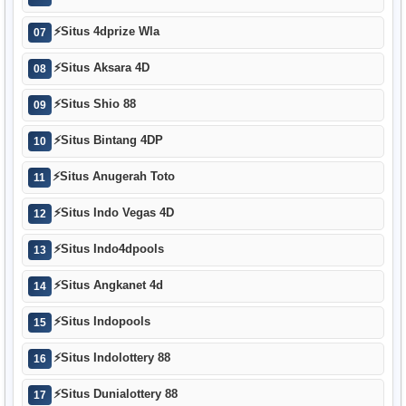
⚡
Situs 4dprize Wla
07
⚡
Situs Aksara 4D
08
⚡
Situs Shio 88
09
⚡
Situs Bintang 4DP
10
⚡
Situs Anugerah Toto
11
⚡
Situs Indo Vegas 4D
12
⚡
Situs Indo4dpools
13
⚡
Situs Angkanet 4d
14
⚡
Situs Indopools
15
⚡
Situs Indolottery 88
16
⚡
Situs Dunialottery 88
17