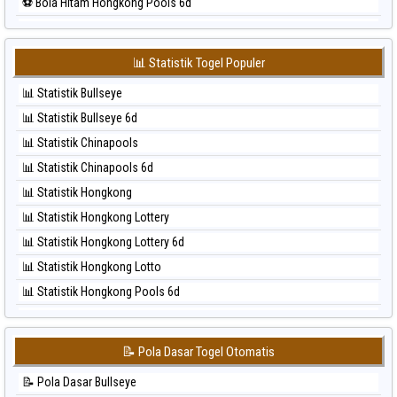
⚽ Bola Hitam Hongkong Pools 6d
⚽ Bola Merah Sydney Lottery
⚽ Bola Hitam Japan
⚽ Bola Merah Sydney Lottery 6d
⚽ Bola Hitam Japan 6d
⚽ Bola Merah Sydney Lotto
📊 Statistik Togel Populer
⚽ Bola Hitam Korea
⚽ Bola Merah Sydney Pools 6d
📊 Statistik Bullseye
⚽ Bola Hitam Kuda Lari
⚽ Bola Merah Taipei
📊 Statistik Bullseye 6d
⚽ Bola Hitam Magnum Cambodia
⚽ Bola Merah Taiwan
📊 Statistik Chinapools
⚽ Bola Hitam Nagoya
📊 Statistik Chinapools 6d
⚽ Bola Hitam North Carolina Day
📊 Statistik Hongkong
⚽ Bola Hitam Pcso
📊 Statistik Hongkong Lottery
⚽ Bola Hitam Sao Paulo
📊 Statistik Hongkong Lottery 6d
⚽ Bola Hitam Singapore
📊 Statistik Hongkong Lotto
⚽ Bola Hitam Sydney
📊 Statistik Hongkong Pools 6d
⚽ Bola Hitam Sydney Lottery
📊 Statistik Japan
⚽ Bola Hitam Sydney Lottery 6d
📊 Statistik Japan 6d
⚽ Bola Hitam Sydney Lotto
📝 Pola Dasar Togel Otomatis
📊 Statistik Korea
⚽ Bola Hitam Sydney Pools 6d
📝 Pola Dasar Bullseye
📊 Statistik Kuda Lari