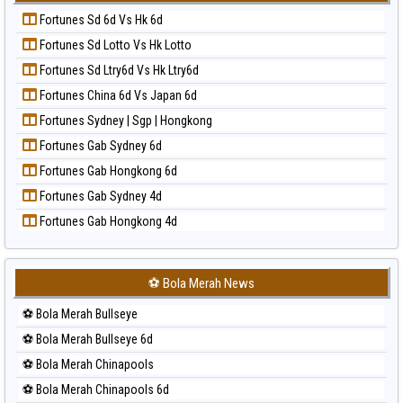
Prediksi Korea
Paito Harian Sydney Lottery 6d
Fortunes Sd 6d Vs Hk 6d
Prediksi Kuda Lari
Paito Harian Sydney Lotto
Fortunes Sd Lotto Vs Hk Lotto
Prediksi Magnum Cambodia
Paito Harian Sydney Pools 6d
Fortunes Sd Ltry6d Vs Hk Ltry6d
Prediksi Nagoya
Paito Harian Taipei
Fortunes China 6d Vs Japan 6d
Prediksi North Carolina Day
Paito Harian Taiwan
Fortunes Sydney | Sgp | Hongkong
Prediksi Pcso
Fortunes Gab Sydney 6d
Prediksi Sao Paulo
Fortunes Gab Hongkong 6d
Prediksi Singapore
Fortunes Gab Sydney 4d
Prediksi Sydney
Fortunes Gab Hongkong 4d
Prediksi Sydney Lottery
Prediksi Sydney Lottery 6d
Prediksi Sydney Lotto
⚽ Bola Merah News
Prediksi Sydney Pools 6d
⚽ Bola Merah Bullseye
Prediksi Taipei
⚽ Bola Merah Bullseye 6d
Prediksi Taiwan
⚽ Bola Merah Chinapools
⚽ Bola Merah Chinapools 6d