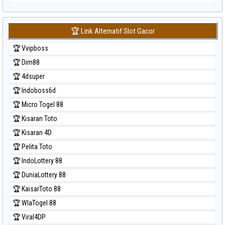
🏆 Link Alternatif Slot Gacor
🏆 Vvipboss
🏆 Dim88
🏆 4dsuper
🏆 Indoboss6d
🏆 Micro Togel 88
🏆 Kisaran Toto
🏆 Kisaran 4D
🏆 Pelita Toto
🏆 IndoLottery 88
🏆 DuniaLottery 88
🏆 KaisarToto 88
🏆 WlaTogel 88
🏆 Viral4DP