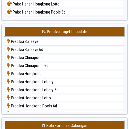
Paito Harian Hongkong Lotto
Paito Harian Hongkong Pools 6d
Paito Harian Japan
Paito Harian Japan 6d
📝 Prediksi Togel Terupdate
Paito Harian Korea
Prediksi Bullseye
Paito Harian Kuda Lari
Prediksi Bullseye 6d
Paito Harian Magnum Cambodia
Prediksi Chinapools
Paito Harian Nagoya
Prediksi Chinapools 6d
Paito Harian New York Midday
Prediksi Hongkong
Paito Harian North Carolina Day
Prediksi Hongkong Lottery
Paito Harian Pcso
Prediksi Hongkong Lottery 6d
Paito Harian Pennsylvania Day
Prediksi Hongkong Lotto
Paito Harian Sao Paulo
Prediksi Hongkong Pools 6d
Paito Harian Singapore
Prediksi Japan
Paito Harian Sydney
Prediksi Japan 6d
Paito Harian Sydney Lottery
⚽ Bola Fortunes Gabungan