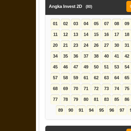
Angka Invest 2D
(80)
01
02
03
04
05
07
08
09
11
12
13
14
15
16
17
18
20
21
23
24
26
27
30
31
34
35
36
37
38
40
41
42
45
46
47
49
50
51
53
54
57
58
59
61
62
63
64
65
68
69
70
71
72
73
74
75
77
78
79
80
81
83
85
86
89
90
91
94
95
96
97