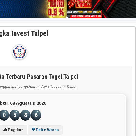
gka Invest Taipei
ta Terbaru Pasaran Togel Taipei
nggal dan pengeluaran dari situs resmi Taipei
btu, 08 Agustus 2026
0
5
8
6
📤 Bagikan
🎥 Paito Warna