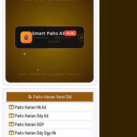
Paito Warna Korea
Paito Warna Kuda Lari
Paito Warna Magnum Cambodia
Paito Warna Nagoya
Smart Paito AI
NEW
🤖
Paito Warna New York Midday
Prediksi · Analisis ·
Visual
Paito Warna North Carolina Day
Paito Warna Pcso
Paito Warna Pennsylvania Day
Paito Warna Sao Paulo
Real-time
Terenkripsi
Deep Learning
Paito Warna Singapore
Paito Warna Sydney
📝 Paito Harian Versi Old
Paito Warna Sydney Lottery
Paito Warna Sydney Lottery 6d
Paito Harian Hk 6d
Paito Warna Sydney Lotto
Paito Harian Sdy 6d
Paito Warna Sydney Pools 6d
Paito Harian SGP
Paito Warna Taipei
Paito Harian Sdy Sgp Hk