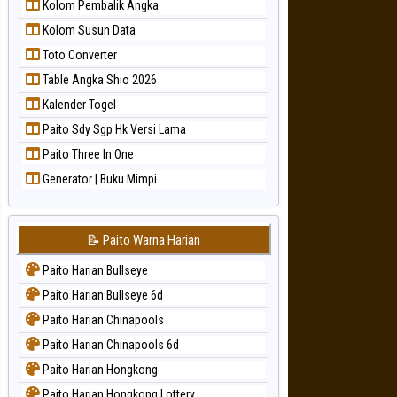
Kolom Pembalik Angka
Kolom Susun Data
Toto Converter
Table Angka Shio 2026
Kalender Togel
Paito Sdy Sgp Hk Versi Lama
Paito Three In One
Generator | Buku Mimpi
📝 Paito Warna Harian
Paito Harian Bullseye
Paito Harian Bullseye 6d
Paito Harian Chinapools
Paito Harian Chinapools 6d
Paito Harian Hongkong
Paito Harian Hongkong Lottery