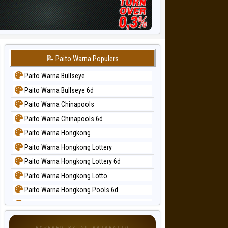
📝 Paito Warna Populers
Paito Warna Bullseye
Paito Warna Bullseye 6d
Paito Warna Chinapools
Paito Warna Chinapools 6d
Paito Warna Hongkong
Paito Warna Hongkong Lottery
Paito Warna Hongkong Lottery 6d
Paito Warna Hongkong Lotto
Paito Warna Hongkong Pools 6d
Paito Warna Japan
Paito Warna Japan 6d
POWERED BY AI RAJAPAITO