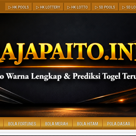
▷ HK POOLS
▷ HK LOTTERY
▷ HK LOTTO
▷ SD POOLS
▷ SD L
BOLA FORTUNES
BOLA MERAH
BOLA HITAM
POLA DASAR