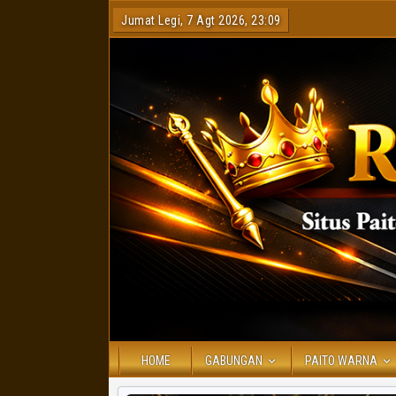
Jumat Legi, 7 Agt 2026, 23:09
HOME
GABUNGAN
PAITO WARNA