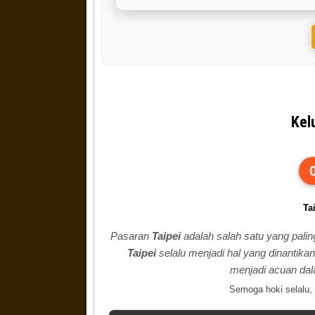
Kelu
Ta
Pasaran
Taipei
adalah salah satu yang paling
Taipei
selalu menjadi hal yang dinantikan
menjadi acuan dal
Semoga hoki selalu, 