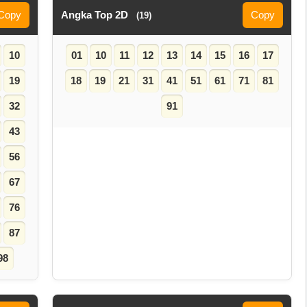
Copy
Angka Top 2D
Copy
(19)
10
01
10
11
12
13
14
15
16
17
19
18
19
21
31
41
51
61
71
81
32
91
43
56
67
76
87
98