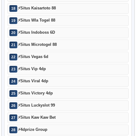
⚡
Situs Kaisartoto 88
18
⚡
Situs Wla Togel 88
19
⚡
Situs Indoboss 6D
20
⚡
Situs Microtogel 88
21
⚡
Situs Vegas 6d
22
⚡
Situs Vip 4dp
23
⚡
Situs Viral 4dp
24
⚡
Situs Victory 4dp
25
⚡
Situs Luckyslot 99
26
⚡
Situs Kaw Kaw Bet
27
⚡
4dprize Group
28