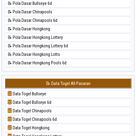
⚽ Bola Hitam Taipei
📝 Pola Dasar Bullseye 6d
📊 Statistik Magnum Cambodia
⚽ Bola Hitam Taiwan
📝 Pola Dasar Chinapools
📊 Statistik Nagoya
📝 Pola Dasar Chinapools 6d
📊 Statistik New York Midday
📝 Pola Dasar Hongkong
📊 Statistik North Carolina Day
📝 Pola Dasar Hongkong Lottery
📊 Statistik Pcso
📝 Pola Dasar Hongkong Lottery 6d
📊 Statistik Pennsylvania Day
📝 Pola Dasar Hongkong Lotto
📊 Statistik Sao Paulo
📝 Pola Dasar Hongkong Pools 6d
📊 Statistik Singapore
📝 Pola Dasar Japan
📊 Statistik Sydney
📝 Pola Dasar Japan 6d
📊 Statistik Sydney Lottery
📝 Data Togel All Pasaran
📝 Pola Dasar Korea
📊 Statistik Sydney Lottery 6d
Data Togel Bullseye
📝 Pola Dasar Kuda Lari
📊 Statistik Sydney Lotto
Data Togel Bullseye 6d
📝 Pola Dasar Magnum Cambodia
📊 Statistik Sydney Pools 6d
Data Togel Chinapools
📝 Pola Dasar Nagoya
📊 Statistik Taipei
Data Togel Chinapools 6d
📝 Pola Dasar North Carolina Day
📊 Statistik Taiwan
Data Togel Hongkong
📝 Pola Dasar Pcso