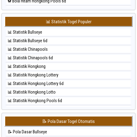
⚽ Bola Hitam Hongkong Pools 6d
⚽ Bola Merah Sydney Lottery
⚽ Bola Hitam Japan
⚽ Bola Merah Sydney Lottery 6d
⚽ Bola Hitam Japan 6d
⚽ Bola Merah Sydney Lotto
📊 Statistik Togel Populer
⚽ Bola Hitam Korea
⚽ Bola Merah Sydney Pools 6d
📊 Statistik Bullseye
⚽ Bola Hitam Kuda Lari
⚽ Bola Merah Taipei
📊 Statistik Bullseye 6d
⚽ Bola Hitam Magnum Cambodia
⚽ Bola Merah Taiwan
📊 Statistik Chinapools
⚽ Bola Hitam Nagoya
📊 Statistik Chinapools 6d
⚽ Bola Hitam North Carolina Day
📊 Statistik Hongkong
⚽ Bola Hitam Pcso
📊 Statistik Hongkong Lottery
⚽ Bola Hitam Sao Paulo
📊 Statistik Hongkong Lottery 6d
⚽ Bola Hitam Singapore
📊 Statistik Hongkong Lotto
⚽ Bola Hitam Sydney
📊 Statistik Hongkong Pools 6d
⚽ Bola Hitam Sydney Lottery
📊 Statistik Japan
⚽ Bola Hitam Sydney Lottery 6d
📊 Statistik Japan 6d
⚽ Bola Hitam Sydney Lotto
📝 Pola Dasar Togel Otomatis
📊 Statistik Korea
⚽ Bola Hitam Sydney Pools 6d
📝 Pola Dasar Bullseye
📊 Statistik Kuda Lari