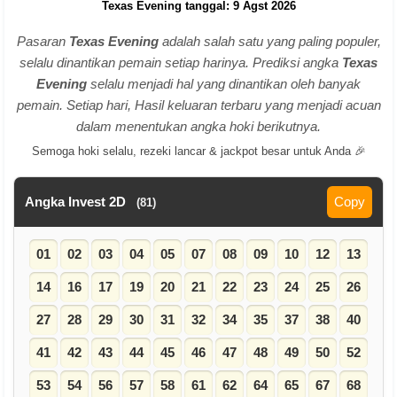
Texas Evening tanggal: 9 Agst 2026
Pasaran
Texas Evening
adalah salah satu yang paling populer,
selalu dinantikan pemain setiap harinya. Prediksi angka
Texas
Evening
selalu menjadi hal yang dinantikan oleh banyak
pemain. Setiap hari, Hasil keluaran terbaru yang menjadi acuan
dalam menentukan angka hoki berikutnya.
Semoga hoki selalu, rezeki lancar & jackpot besar untuk Anda 🎉
Angka Invest 2D
Copy
(81)
01
02
03
04
05
07
08
09
10
12
13
14
16
17
19
20
21
22
23
24
25
26
27
28
29
30
31
32
34
35
37
38
40
41
42
43
44
45
46
47
48
49
50
52
53
54
56
57
58
61
62
64
65
67
68