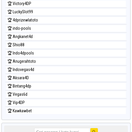
🏆 Victory4DP
🏆 LuckySlot99
🏆 4dprizewlatoto
🏆 indo-pools
🏆 Angkanet4d
🏆 Shio88
🏆 Indo4dpools
🏆 Anugerahtoto
🏆 Indovegas4d
🏆 Aksara4D
🏆 Bintang4dp
🏆 Vegas6d
🏆 Vip4DP
🏆 Kawkawbet