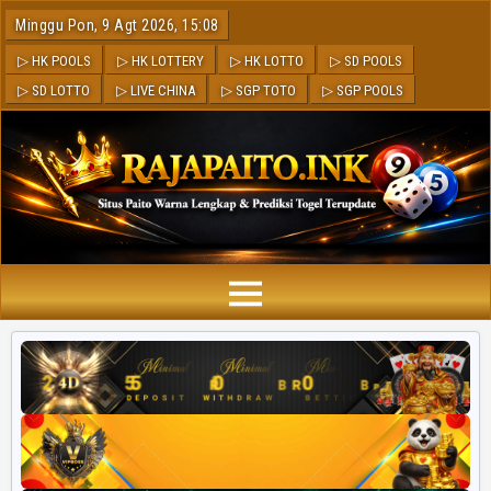
Minggu Pon, 9 Agt 2026, 15:08
▷ HK POOLS
▷ HK LOTTERY
▷ HK LOTTO
▷ SD POOLS
▷ SD LOTTO
▷ LIVE CHINA
▷ SGP TOTO
▷ SGP POOLS