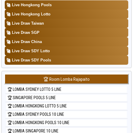
Data Togel Sydney Lottery 6d
🚀
Live Hongkong Pools
Data Togel Sydney Lotto
🚀
Live Hongkong Lotto
Data Togel Sydney Pools 6d
🚀
Live Draw Taiwan
Data Togel Taipei
🚀
Live Draw SGP
Data Togel Taiwan
🚀
Live Draw China
🚀
Live Draw SDY Lotto
🚀
Live Draw SDY Pools
🏆 Room Lomba Rajapaito
🏆 LOMBA SYDNEY LOTTO 5 LINE
🏆 SINGAPORE POOLS 5 LINE
🏆 LOMBA HONGKONG LOTTO 5 LINE
🏆 LOMBA SYDNEY POOLS 10 LINE
🏆 LOMBA HONGKONG POOLS 10 LINE
🏆 LOMBA SINGAPORE 10 LINE