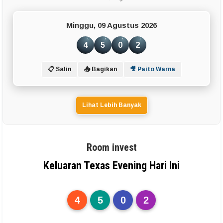
Minggu, 09 Agustus 2026
4
5
0
2
📋 Salin
📤 Bagikan
🎥 Paito Warna
Lihat Lebih Banyak
Room invest
Keluaran Texas Evening Hari Ini
4
5
0
2