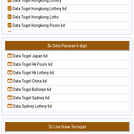
Data Togel Hongkong Lottery
📝 Pola Dasar Sao Paulo
Data Togel Hongkong Lottery 6d
📝 Pola Dasar Singapore
Data Togel Hongkong Lotto
📝 Pola Dasar Sydney
Data Togel Hongkong Pools 6d
📝 Pola Dasar Sydney Lottery
Data Togel Japan
📝 Pola Dasar Sydney Lottery 6d
Data Togel Japan 6d
📝 Pola Dasar Sydney Lotto
📝 Data Pasaran 6 digit
Data Togel Korea
📝 Pola Dasar Sydney Pools 6d
Data Togel Japan 6d
Data Togel Kuda Lari
📝 Pola Dasar Taipei
Data Togel Hk Pools 6d
Data Togel Magnum Cambodia
📝 Pola Dasar Taiwan
Data Togel Hk Lottery 6d
Data Togel Nagoya
Data Togel China 6d
Data Togel North Carolina Day
Data Togel Bullseye 6d
Data Togel Pcso
Data Togel Sydney 6d
Data Togel Sao Paulo
Data Sydney Lottery 6d
Data Togel Singapore
Data Togel Sydney
Data Togel Sydney Lottery
🚀 Live Draw Tercepat