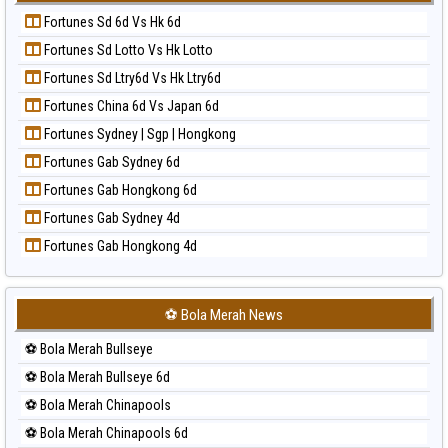
Prediksi Korea
Paito Harian Sydney Lottery 6d
Fortunes Sd 6d Vs Hk 6d
Prediksi Kuda Lari
Paito Harian Sydney Lotto
Fortunes Sd Lotto Vs Hk Lotto
Prediksi Magnum Cambodia
Paito Harian Sydney Pools 6d
Fortunes Sd Ltry6d Vs Hk Ltry6d
Prediksi Nagoya
Paito Harian Taipei
Fortunes China 6d Vs Japan 6d
Prediksi North Carolina Day
Paito Harian Taiwan
Fortunes Sydney | Sgp | Hongkong
Prediksi Pcso
Fortunes Gab Sydney 6d
Prediksi Sao Paulo
Fortunes Gab Hongkong 6d
Prediksi Singapore
Fortunes Gab Sydney 4d
Prediksi Sydney
Fortunes Gab Hongkong 4d
Prediksi Sydney Lottery
Prediksi Sydney Lottery 6d
Prediksi Sydney Lotto
⚽ Bola Merah News
Prediksi Sydney Pools 6d
⚽ Bola Merah Bullseye
Prediksi Taipei
⚽ Bola Merah Bullseye 6d
Prediksi Taiwan
⚽ Bola Merah Chinapools
⚽ Bola Merah Chinapools 6d