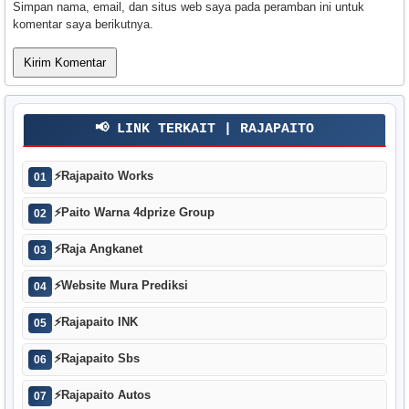
Simpan nama, email, dan situs web saya pada peramban ini untuk
komentar saya berikutnya.
📢 LINK TERKAIT | RAJAPAITO
⚡
Rajapaito Works
01
⚡
Paito Warna 4dprize Group
02
⚡
Raja Angkanet
03
⚡
Website Mura Prediksi
04
⚡
Rajapaito INK
05
⚡
Rajapaito Sbs
06
⚡
Rajapaito Autos
07