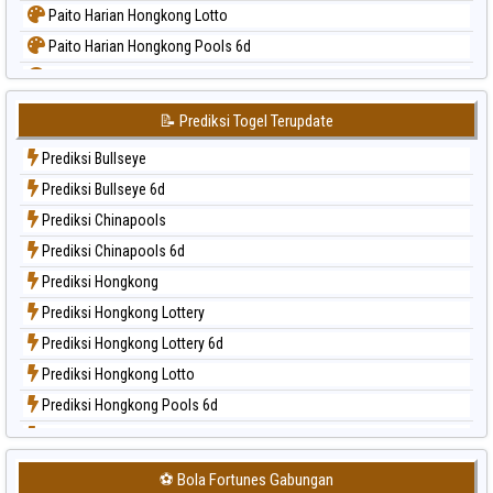
Paito Harian Hongkong Lotto
Paito Harian Hongkong Pools 6d
Paito Harian Japan
Paito Harian Japan 6d
📝 Prediksi Togel Terupdate
Paito Harian Korea
Prediksi Bullseye
Paito Harian Kuda Lari
Prediksi Bullseye 6d
Paito Harian Magnum Cambodia
Prediksi Chinapools
Paito Harian Nagoya
Prediksi Chinapools 6d
Paito Harian New York Midday
Prediksi Hongkong
Paito Harian North Carolina Day
Prediksi Hongkong Lottery
Paito Harian Pcso
Prediksi Hongkong Lottery 6d
Paito Harian Pennsylvania Day
Prediksi Hongkong Lotto
Paito Harian Sao Paulo
Prediksi Hongkong Pools 6d
Paito Harian Singapore
Prediksi Japan
Paito Harian Sydney
Prediksi Japan 6d
Paito Harian Sydney Lottery
⚽ Bola Fortunes Gabungan