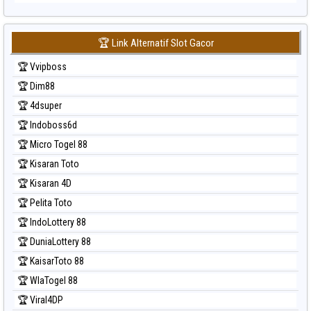
🏆 Link Alternatif Slot Gacor
🏆 Vvipboss
🏆 Dim88
🏆 4dsuper
🏆 Indoboss6d
🏆 Micro Togel 88
🏆 Kisaran Toto
🏆 Kisaran 4D
🏆 Pelita Toto
🏆 IndoLottery 88
🏆 DuniaLottery 88
🏆 KaisarToto 88
🏆 WlaTogel 88
🏆 Viral4DP