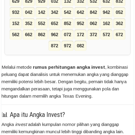
629
829
929
032
132
332
532
632
832
932
042
142
342
542
642
842
942
052
152
352
552
652
852
952
062
162
362
562
662
862
962
072
172
372
572
672
872
972
082
Melalui metode
rumus perhitungan angka invest
, kombinasi
peluang dapat dianalisis untuk menemukan angka yang dianggap
memiliki potensi lebih besar. Dengan begitu, pemain tidak hanya
mengandalkan perasaan, tetapi juga menggunakan pola dan
hitungan dalam memilih angka Texas Evening.
📊 Apa itu Angka Invest?
Angka
invest
adalah kumpulan nomor pilihan yang dianggap
memiliki kemungkinan muncul lebih tinggi dibanding angka lain.