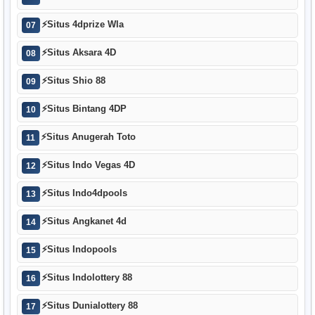
⚡
Situs 4dprize Wla
07
⚡
Situs Aksara 4D
08
⚡
Situs Shio 88
09
⚡
Situs Bintang 4DP
10
⚡
Situs Anugerah Toto
11
⚡
Situs Indo Vegas 4D
12
⚡
Situs Indo4dpools
13
⚡
Situs Angkanet 4d
14
⚡
Situs Indopools
15
⚡
Situs Indolottery 88
16
⚡
Situs Dunialottery 88
17