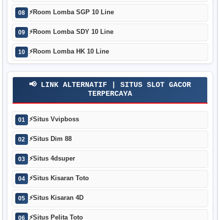
⚡
Room Lomba SGP 10 Line
08
⚡
Room Lomba SDY 10 Line
09
⚡
Room Lomba HK 10 Line
10
📢 LINK ALTERNATIF | SITUS SLOT GACOR
TERPERCAYA
⚡
Situs Vvipboss
01
⚡
Situs Dim 88
02
⚡
Situs 4dsuper
03
⚡
Situs Kisaran Toto
04
⚡
Situs Kisaran 4D
05
⚡
Situs Pelita Toto
06