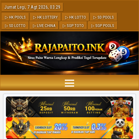
Jumat Legi, 7 Agt 2026, 03:29
▷ HK POOLS
▷ HK LOTTERY
▷ HK LOTTO
▷ SD POOLS
▷ SD LOTTO
▷ LIVE CHINA
▷ SGP TOTO
▷ SGP POOLS