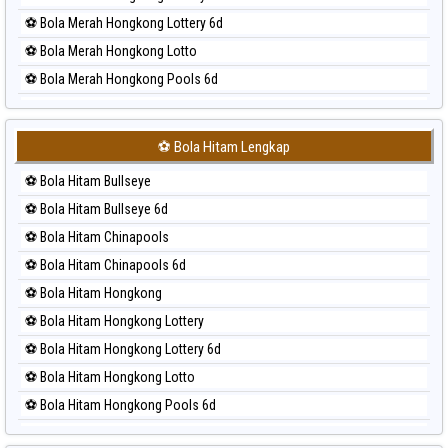
⚽ Bola Merah Hongkong Lottery 6d
⚽ Bola Merah Hongkong Lotto
⚽ Bola Merah Hongkong Pools 6d
⚽ Bola Merah Japan
⚽ Bola Merah Japan 6d
⚽ Bola Hitam Lengkap
⚽ Bola Merah Korea
⚽ Bola Hitam Bullseye
⚽ Bola Merah Kuda Lari
⚽ Bola Hitam Bullseye 6d
⚽ Bola Merah Magnum Cambodia
⚽ Bola Hitam Chinapools
⚽ Bola Merah Nagoya
⚽ Bola Hitam Chinapools 6d
⚽ Bola Merah North Carolina Day
⚽ Bola Hitam Hongkong
⚽ Bola Merah Pcso
⚽ Bola Hitam Hongkong Lottery
⚽ Bola Merah Sao Paulo
⚽ Bola Hitam Hongkong Lottery 6d
⚽ Bola Merah Singapore
⚽ Bola Hitam Hongkong Lotto
⚽ Bola Merah Sydney
⚽ Bola Hitam Hongkong Pools 6d
⚽ Bola Merah Sydney Lottery
⚽ Bola Hitam Japan
⚽ Bola Merah Sydney Lottery 6d