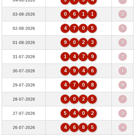
0
6
1
1
03-08-2026
2
4
7
0
5
02-08-2026
5
9
0
2
3
01-08-2026
5
1
4
7
9
31-07-2026
7
4
9
4
6
30-07-2026
1
4
7
0
8
29-07-2026
8
6
0
2
5
28-07-2026
7
5
4
0
2
27-07-2026
2
4
6
8
5
26-07-2026
4