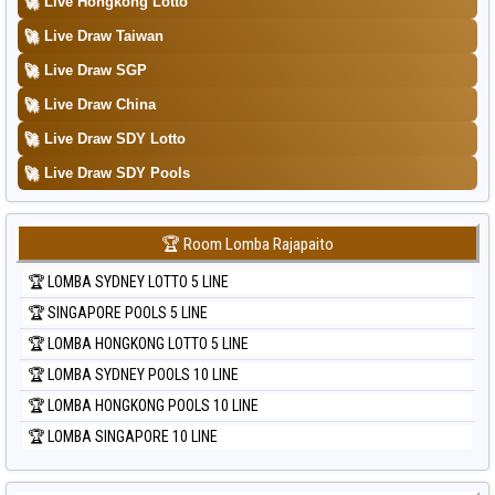
🚀
Live Hongkong Lotto
Data Togel Sydney Pools 6d
🚀
Live Draw Taiwan
Data Togel Taipei
🚀
Live Draw SGP
Data Togel Taiwan
🚀
Live Draw China
🚀
Live Draw SDY Lotto
🚀
Live Draw SDY Pools
🏆 Room Lomba Rajapaito
🏆 LOMBA SYDNEY LOTTO 5 LINE
🏆 SINGAPORE POOLS 5 LINE
🏆 LOMBA HONGKONG LOTTO 5 LINE
🏆 LOMBA SYDNEY POOLS 10 LINE
🏆 LOMBA HONGKONG POOLS 10 LINE
🏆 LOMBA SINGAPORE 10 LINE