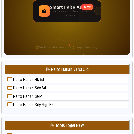
Paito Warna Nagoya
Smart Paito AI
NEW
🤖
Paito Warna New York Midday
Prediksi · Analisis ·
Visual
Paito Warna North Carolina Day
Paito Warna Pcso
Paito Warna Pennsylvania Day
Paito Warna Sao Paulo
Real-time
Terenkripsi
Deep Learning
Paito Warna Singapore
Paito Warna Sydney
📝 Paito Harian Versi Old
Paito Warna Sydney Lottery
Paito Warna Sydney Lottery 6d
Paito Harian Hk 6d
Paito Warna Sydney Lotto
Paito Harian Sdy 6d
Paito Warna Sydney Pools 6d
Paito Harian SGP
Paito Warna Taipei
Paito Harian Sdy Sgp Hk
Paito Warna Taiwan
📝 Tools Togel New