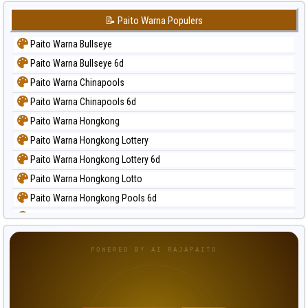
📝 Paito Warna Populers
Paito Warna Bullseye
Paito Warna Bullseye 6d
Paito Warna Chinapools
Paito Warna Chinapools 6d
Paito Warna Hongkong
Paito Warna Hongkong Lottery
Paito Warna Hongkong Lottery 6d
Paito Warna Hongkong Lotto
Paito Warna Hongkong Pools 6d
Paito Warna Japan
Paito Warna Japan 6d
POWERED BY AI RAJAPAITO
Paito Warna Korea
Paito Warna Kuda Lari
Paito Warna Magnum Cambodia