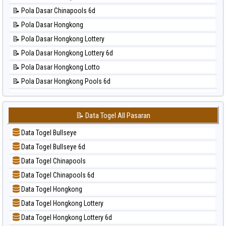
📊 Statistik Nagoya
📝 Pola Dasar Chinapools 6d
📊 Statistik New York Midday
📝 Pola Dasar Hongkong
📊 Statistik North Carolina Day
📝 Pola Dasar Hongkong Lottery
📊 Statistik Pcso
📝 Pola Dasar Hongkong Lottery 6d
📊 Statistik Pennsylvania Day
📝 Pola Dasar Hongkong Lotto
📊 Statistik Sao Paulo
📝 Pola Dasar Hongkong Pools 6d
📊 Statistik Singapore
📝 Pola Dasar Japan
📊 Statistik Sydney
📝 Pola Dasar Japan 6d
📊 Statistik Sydney Lottery
📝 Data Togel All Pasaran
📝 Pola Dasar Korea
📊 Statistik Sydney Lottery 6d
Data Togel Bullseye
📝 Pola Dasar Kuda Lari
📊 Statistik Sydney Lotto
Data Togel Bullseye 6d
📝 Pola Dasar Magnum Cambodia
📊 Statistik Sydney Pools 6d
Data Togel Chinapools
📝 Pola Dasar Nagoya
📊 Statistik Taipei
Data Togel Chinapools 6d
📝 Pola Dasar North Carolina Day
📊 Statistik Taiwan
Data Togel Hongkong
📝 Pola Dasar Pcso
Data Togel Hongkong Lottery
📝 Pola Dasar Sao Paulo
Data Togel Hongkong Lottery 6d
📝 Pola Dasar Singapore