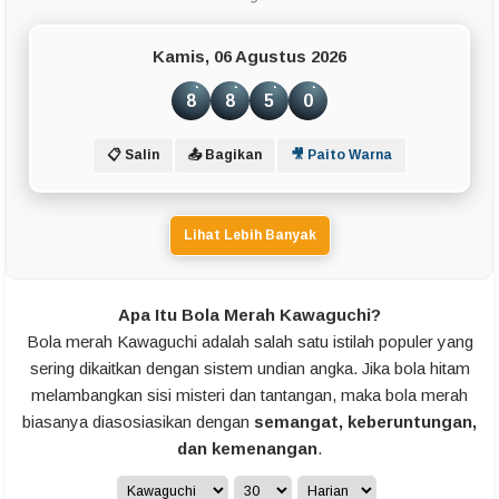
Kamis, 06 Agustus 2026
8
8
5
0
📋 Salin
📤 Bagikan
🎥 Paito Warna
Lihat Lebih Banyak
Apa Itu Bola Merah Kawaguchi?
Bola merah Kawaguchi adalah salah satu istilah populer yang
sering dikaitkan dengan sistem undian angka. Jika bola hitam
melambangkan sisi misteri dan tantangan, maka bola merah
biasanya diasosiasikan dengan
semangat, keberuntungan,
dan kemenangan
.