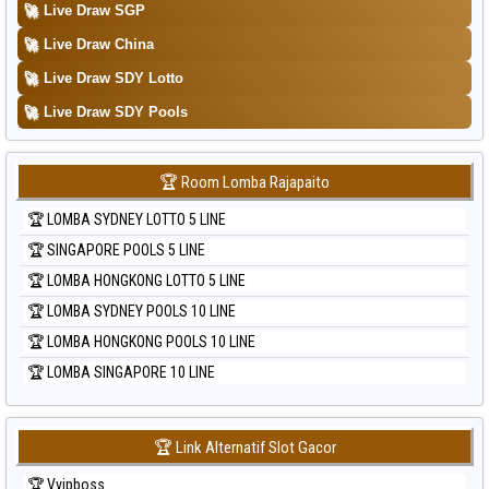
🚀
Live Draw SGP
Data Togel Taiwan
🚀
Live Draw China
🚀
Live Draw SDY Lotto
🚀
Live Draw SDY Pools
🏆 Room Lomba Rajapaito
🏆 LOMBA SYDNEY LOTTO 5 LINE
🏆 SINGAPORE POOLS 5 LINE
🏆 LOMBA HONGKONG LOTTO 5 LINE
🏆 LOMBA SYDNEY POOLS 10 LINE
🏆 LOMBA HONGKONG POOLS 10 LINE
🏆 LOMBA SINGAPORE 10 LINE
🏆 Link Alternatif Slot Gacor
🏆 Vvipboss