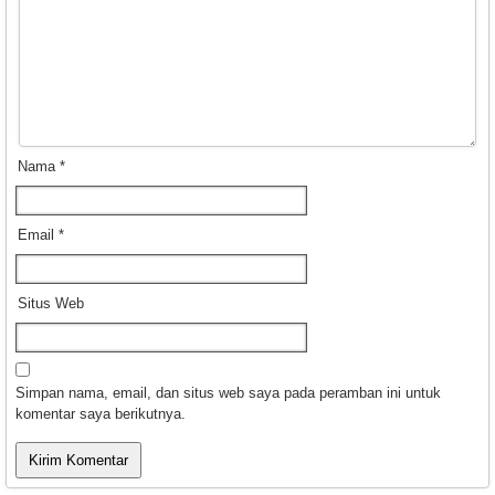
Nama
*
Email
*
Situs Web
Simpan nama, email, dan situs web saya pada peramban ini untuk
komentar saya berikutnya.