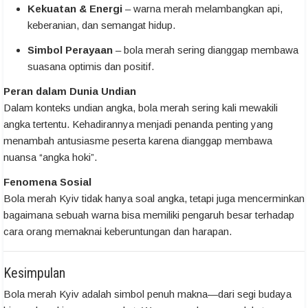
Kekuatan & Energi
– warna merah melambangkan api,
keberanian, dan semangat hidup.
Simbol Perayaan
– bola merah sering dianggap membawa
suasana optimis dan positif.
Peran dalam Dunia Undian
Dalam konteks undian angka, bola merah sering kali mewakili
angka tertentu. Kehadirannya menjadi penanda penting yang
menambah antusiasme peserta karena dianggap membawa
nuansa “angka hoki”.
Fenomena Sosial
Bola merah Kyiv tidak hanya soal angka, tetapi juga mencerminkan
bagaimana sebuah warna bisa memiliki pengaruh besar terhadap
cara orang memaknai keberuntungan dan harapan.
Kesimpulan
Bola merah Kyiv adalah simbol penuh makna—dari segi budaya