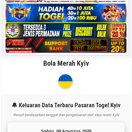
Bola Merah Kyiv
🔔 Keluaran Data Terbaru Pasaran Togel Kyiv
Result berdasarkan tanggal dan pengeluaran dari situs resmi Kyiv
Sabtu, 08 Agustus 2026