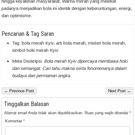
hingga keyakinan masyarakat. Warna merah yang melekat
padanya menjadikan bola ini identik dengan keberuntungan, energi,
dan optimisme.
Pencarian & Tag Saran
Tag: bola merah Kyiv, arti bola merah, misteri bola merah,
simbol hoki merah Kyiv
Meta Deskripsi:
Bola merah Kyiv dipercaya membawa hoki
dan semangat. Cari tahu makna serta fenomenanya dalam
budaya dan permainan angka.
← Previous Post
Next Post →
Tinggalkan Balasan
Alamat email Anda tidak akan dipublikasikan.
Ruas yang wajib ditandai
*
Komentar
*