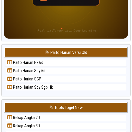
Paito Warna North Carolina Day
Paito Warna Pcso
Paito Warna Pennsylvania Day
Paito Warna Sao Paulo
Real-time
Terenkripsi
Deep Learning
Paito Warna Singapore
Paito Warna Sydney
📝 Paito Harian Versi Old
Paito Warna Sydney Lottery
Paito Warna Sydney Lottery 6d
Paito Harian Hk 6d
Paito Warna Sydney Lotto
Paito Harian Sdy 6d
Paito Warna Sydney Pools 6d
Paito Harian SGP
Paito Warna Taipei
Paito Harian Sdy Sgp Hk
Paito Warna Taiwan
📝 Tools Togel New
Rekap Angka 2D
Rekap Angka 3D