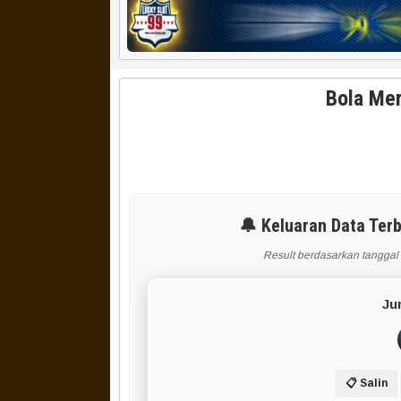
Bola Me
🔔 Keluaran Data Ter
Result berdasarkan tanggal
Ju
📋 Salin