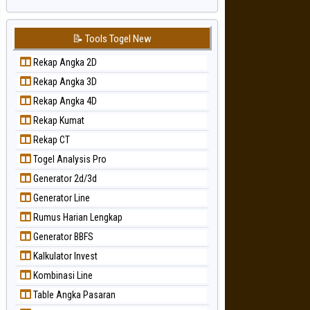
Paito Warna Taiwan
📝 Tools Togel New
Rekap Angka 2D
Rekap Angka 3D
Rekap Angka 4D
Rekap Kumat
Rekap CT
Togel Analysis Pro
Generator 2d/3d
Generator Line
Rumus Harian Lengkap
Generator BBFS
Kalkulator Invest
Kombinasi Line
Table Angka Pasaran