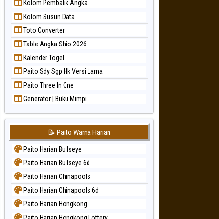
Kolom Pembalik Angka
Kolom Susun Data
Toto Converter
Table Angka Shio 2026
Kalender Togel
Paito Sdy Sgp Hk Versi Lama
Paito Three In One
Generator | Buku Mimpi
📝 Paito Warna Harian
Paito Harian Bullseye
Paito Harian Bullseye 6d
Paito Harian Chinapools
Paito Harian Chinapools 6d
Paito Harian Hongkong
Paito Harian Hongkong Lottery