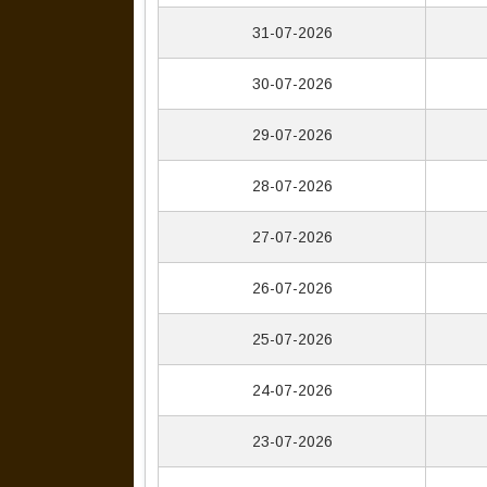
31-07-2026
30-07-2026
29-07-2026
28-07-2026
27-07-2026
26-07-2026
25-07-2026
24-07-2026
23-07-2026