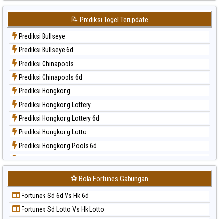
Paito Harian Japan 6d
📝 Prediksi Togel Terupdate
Paito Harian Korea
Prediksi Bullseye
Paito Harian Kuda Lari
Prediksi Bullseye 6d
Paito Harian Magnum Cambodia
Prediksi Chinapools
Paito Harian Nagoya
Prediksi Chinapools 6d
Paito Harian New York Midday
Prediksi Hongkong
Paito Harian North Carolina Day
Prediksi Hongkong Lottery
Paito Harian Pcso
Prediksi Hongkong Lottery 6d
Paito Harian Pennsylvania Day
Prediksi Hongkong Lotto
Paito Harian Sao Paulo
Prediksi Hongkong Pools 6d
Paito Harian Singapore
Prediksi Japan
Paito Harian Sydney
Prediksi Japan 6d
Paito Harian Sydney Lottery
⚽ Bola Fortunes Gabungan
Prediksi Korea
Paito Harian Sydney Lottery 6d
Fortunes Sd 6d Vs Hk 6d
Prediksi Kuda Lari
Paito Harian Sydney Lotto
Fortunes Sd Lotto Vs Hk Lotto
Prediksi Magnum Cambodia
Paito Harian Sydney Pools 6d