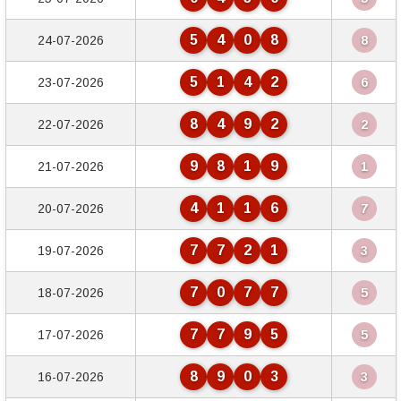
5
4
0
8
24-07-2026
8
5
1
4
2
23-07-2026
6
8
4
9
2
22-07-2026
2
9
8
1
9
21-07-2026
1
4
1
1
6
20-07-2026
7
7
7
2
1
19-07-2026
3
7
0
7
7
18-07-2026
5
7
7
9
5
17-07-2026
5
8
9
0
3
16-07-2026
3