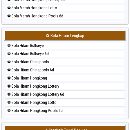
⚽ Bola Merah Hongkong Lotto
⚽ Bola Merah Hongkong Pools 6d
⚽ Bola Merah Japan
⚽ Bola Merah Japan 6d
⚽ Bola Hitam Lengkap
⚽ Bola Merah Korea
⚽ Bola Hitam Bullseye
⚽ Bola Merah Kuda Lari
⚽ Bola Hitam Bullseye 6d
⚽ Bola Merah Magnum Cambodia
⚽ Bola Hitam Chinapools
⚽ Bola Merah Nagoya
⚽ Bola Hitam Chinapools 6d
⚽ Bola Merah North Carolina Day
⚽ Bola Hitam Hongkong
⚽ Bola Merah Pcso
⚽ Bola Hitam Hongkong Lottery
⚽ Bola Merah Sao Paulo
⚽ Bola Hitam Hongkong Lottery 6d
⚽ Bola Merah Singapore
⚽ Bola Hitam Hongkong Lotto
⚽ Bola Merah Sydney
⚽ Bola Hitam Hongkong Pools 6d
⚽ Bola Merah Sydney Lottery
⚽ Bola Hitam Japan
⚽ Bola Merah Sydney Lottery 6d
⚽ Bola Hitam Japan 6d
⚽ Bola Merah Sydney Lotto