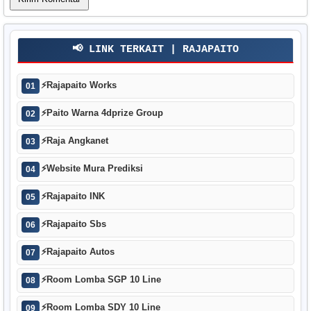
📢 LINK TERKAIT | RAJAPAITO
⚡
Rajapaito Works
01
⚡
Paito Warna 4dprize Group
02
⚡
Raja Angkanet
03
⚡
Website Mura Prediksi
04
⚡
Rajapaito INK
05
⚡
Rajapaito Sbs
06
⚡
Rajapaito Autos
07
⚡
Room Lomba SGP 10 Line
08
⚡
Room Lomba SDY 10 Line
09