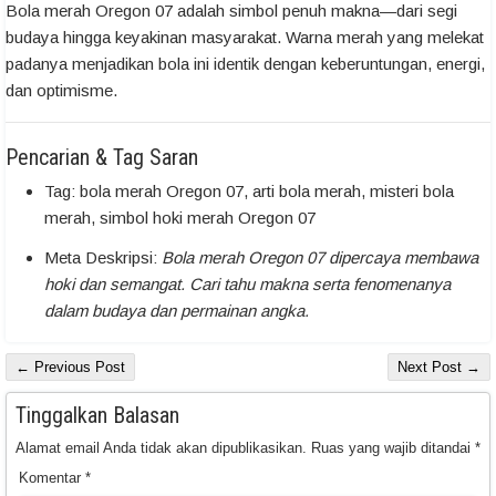
Bola merah Oregon 07 adalah simbol penuh makna—dari segi
budaya hingga keyakinan masyarakat. Warna merah yang melekat
padanya menjadikan bola ini identik dengan keberuntungan, energi,
dan optimisme.
Pencarian & Tag Saran
Tag: bola merah Oregon 07, arti bola merah, misteri bola
merah, simbol hoki merah Oregon 07
Meta Deskripsi:
Bola merah Oregon 07 dipercaya membawa
hoki dan semangat. Cari tahu makna serta fenomenanya
dalam budaya dan permainan angka.
← Previous Post
Next Post →
Tinggalkan Balasan
Alamat email Anda tidak akan dipublikasikan.
Ruas yang wajib ditandai
*
Komentar
*