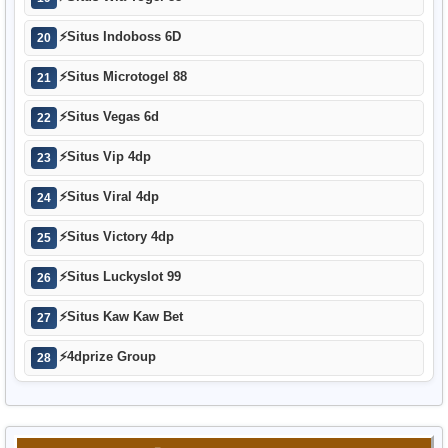
⚡
Situs Indoboss 6D
20
⚡
Situs Microtogel 88
21
⚡
Situs Vegas 6d
22
⚡
Situs Vip 4dp
23
⚡
Situs Viral 4dp
24
⚡
Situs Victory 4dp
25
⚡
Situs Luckyslot 99
26
⚡
Situs Kaw Kaw Bet
27
⚡
4dprize Group
28