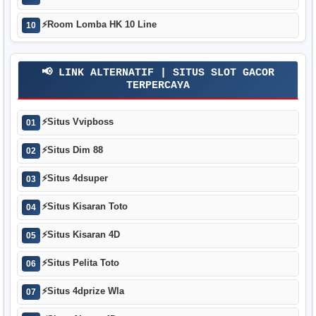
⚡
Room Lomba HK 10 Line
10
📢 LINK ALTERNATIF | SITUS SLOT GACOR
TERPERCAYA
⚡
Situs Vvipboss
01
⚡
Situs Dim 88
02
⚡
Situs 4dsuper
03
⚡
Situs Kisaran Toto
04
⚡
Situs Kisaran 4D
05
⚡
Situs Pelita Toto
06
⚡
Situs 4dprize Wla
07