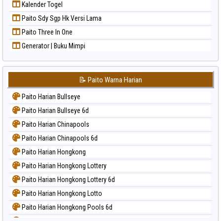
Kalender Togel
Paito Sdy Sgp Hk Versi Lama
Paito Three In One
Generator | Buku Mimpi
📝 Paito Warna Harian
Paito Harian Bullseye
Paito Harian Bullseye 6d
Paito Harian Chinapools
Paito Harian Chinapools 6d
Paito Harian Hongkong
Paito Harian Hongkong Lottery
Paito Harian Hongkong Lottery 6d
Paito Harian Hongkong Lotto
Paito Harian Hongkong Pools 6d
Paito Harian Japan