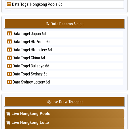
Data Togel Hongkong Pools 6d
📝 Pola Dasar Sydney Lottery
Data Togel Japan
📝 Pola Dasar Sydney Lottery 6d
Data Togel Japan 6d
📝 Pola Dasar Sydney Lotto
📝 Data Pasaran 6 digit
Data Togel Korea
📝 Pola Dasar Sydney Pools 6d
Data Togel Japan 6d
Data Togel Kuda Lari
📝 Pola Dasar Taipei
Data Togel Hk Pools 6d
Data Togel Magnum Cambodia
📝 Pola Dasar Taiwan
Data Togel Hk Lottery 6d
Data Togel Nagoya
Data Togel China 6d
Data Togel North Carolina Day
Data Togel Bullseye 6d
Data Togel Pcso
Data Togel Sydney 6d
Data Togel Sao Paulo
Data Sydney Lottery 6d
Data Togel Singapore
Data Togel Sydney
Data Togel Sydney Lottery
🚀 Live Draw Tercepat
Data Togel Sydney Lottery 6d
🚀
Live Hongkong Pools
Data Togel Sydney Lotto
🚀
Live Hongkong Lotto
Data Togel Sydney Pools 6d