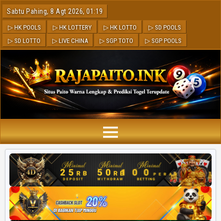
Sabtu Pahing, 8 Agt 2026, 01:19
▷ HK POOLS
▷ HK LOTTERY
▷ HK LOTTO
▷ SD POOLS
▷ SD LOTTO
▷ LIVE CHINA
▷ SGP TOTO
▷ SGP POOLS