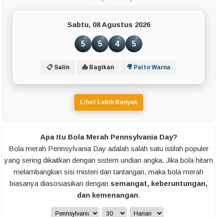
Sabtu, 08 Agustus 2026
5
5
4
5
📋 Salin
📤 Bagikan
🎥 Paito Warna
Lihat Lebih Banyak
Apa Itu Bola Merah Pennsylvania Day?
Bola merah Pennsylvania Day adalah salah satu istilah populer
yang sering dikaitkan dengan sistem undian angka. Jika bola hitam
melambangkan sisi misteri dan tantangan, maka bola merah
biasanya diasosiasikan dengan
semangat, keberuntungan,
dan kemenangan
.