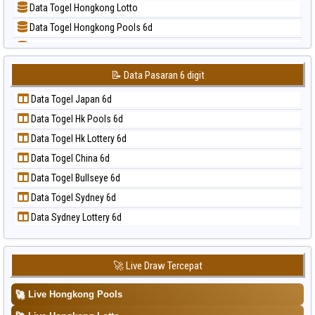
Data Togel Hongkong Lotto
📝 Pola Dasar Sydney
Data Togel Hongkong Pools 6d
📝 Pola Dasar Sydney Lottery
Data Togel Japan
📝 Pola Dasar Sydney Lottery 6d
Data Togel Japan 6d
📝 Pola Dasar Sydney Lotto
📝 Data Pasaran 6 digit
Data Togel Korea
📝 Pola Dasar Sydney Pools 6d
Data Togel Japan 6d
Data Togel Kuda Lari
📝 Pola Dasar Taipei
Data Togel Hk Pools 6d
Data Togel Magnum Cambodia
📝 Pola Dasar Taiwan
Data Togel Hk Lottery 6d
Data Togel Nagoya
Data Togel China 6d
Data Togel North Carolina Day
Data Togel Bullseye 6d
Data Togel Pcso
Data Togel Sydney 6d
Data Togel Sao Paulo
Data Sydney Lottery 6d
Data Togel Singapore
Data Togel Sydney
Data Togel Sydney Lottery
🚀 Live Draw Tercepat
Data Togel Sydney Lottery 6d
🚀
Live Hongkong Pools
Data Togel Sydney Lotto