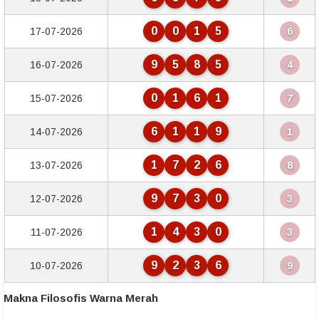
0
0
1
5
17-07-2026
6
9
5
8
5
16-07-2026
4
0
1
6
1
15-07-2026
7
6
1
1
9
14-07-2026
1
1
7
2
6
13-07-2026
8
9
7
3
0
12-07-2026
3
1
4
3
0
11-07-2026
3
9
2
3
6
10-07-2026
9
Makna Filosofis Warna Merah