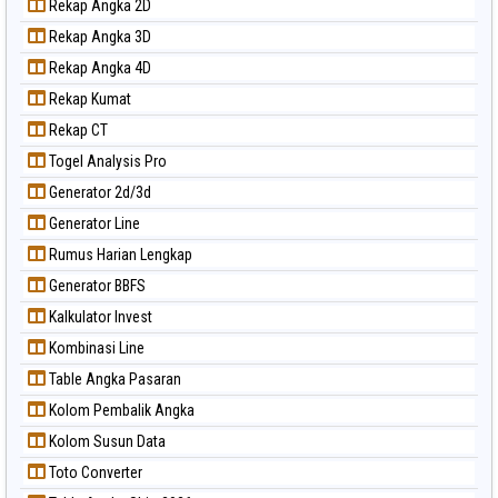
Rekap Angka 2D
Rekap Angka 3D
Rekap Angka 4D
Rekap Kumat
Rekap CT
Togel Analysis Pro
Generator 2d/3d
Generator Line
Rumus Harian Lengkap
Generator BBFS
Kalkulator Invest
Kombinasi Line
Table Angka Pasaran
Kolom Pembalik Angka
Kolom Susun Data
Toto Converter