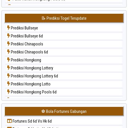
Paito Harian Japan
Paito Harian Japan 6d
📝 Prediksi Togel Terupdate
Paito Harian Korea
Prediksi Bullseye
Paito Harian Kuda Lari
Prediksi Bullseye 6d
Paito Harian Magnum Cambodia
Prediksi Chinapools
Paito Harian Nagoya
Prediksi Chinapools 6d
Paito Harian New York Midday
Prediksi Hongkong
Paito Harian North Carolina Day
Prediksi Hongkong Lottery
Paito Harian Pcso
Prediksi Hongkong Lottery 6d
Paito Harian Pennsylvania Day
Prediksi Hongkong Lotto
Paito Harian Sao Paulo
Prediksi Hongkong Pools 6d
Paito Harian Singapore
Prediksi Japan
Paito Harian Sydney
Prediksi Japan 6d
Paito Harian Sydney Lottery
⚽ Bola Fortunes Gabungan
Prediksi Korea
Paito Harian Sydney Lottery 6d
Fortunes Sd 6d Vs Hk 6d
Prediksi Kuda Lari
Paito Harian Sydney Lotto