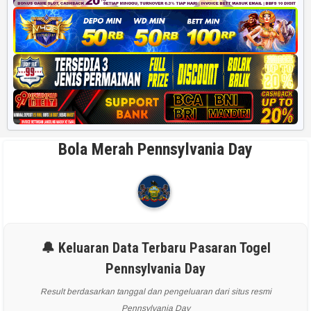
Bola Merah Pennsylvania Day
🔔 Keluaran Data Terbaru Pasaran Togel
Pennsylvania Day
Result berdasarkan tanggal dan pengeluaran dari situs resmi
Pennsylvania Day