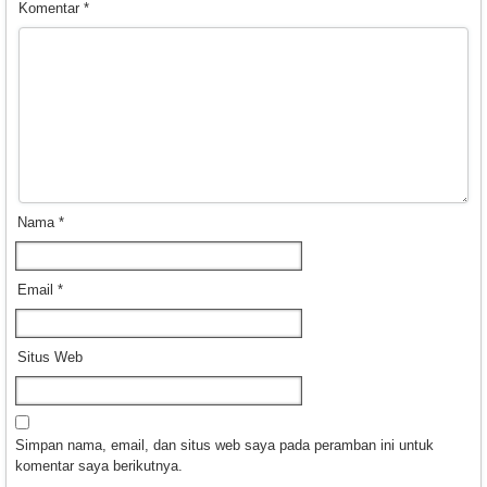
Komentar
*
Nama
*
Email
*
Situs Web
Simpan nama, email, dan situs web saya pada peramban ini untuk
komentar saya berikutnya.