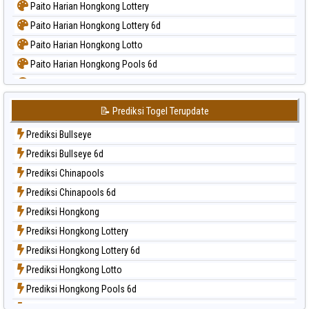
Paito Harian Hongkong Lottery
Paito Harian Hongkong Lottery 6d
Paito Harian Hongkong Lotto
Paito Harian Hongkong Pools 6d
Paito Harian Japan
Paito Harian Japan 6d
📝 Prediksi Togel Terupdate
Paito Harian Korea
Prediksi Bullseye
Paito Harian Kuda Lari
Prediksi Bullseye 6d
Paito Harian Magnum Cambodia
Prediksi Chinapools
Paito Harian Nagoya
Prediksi Chinapools 6d
Paito Harian New York Midday
Prediksi Hongkong
Paito Harian North Carolina Day
Prediksi Hongkong Lottery
Paito Harian Pcso
Prediksi Hongkong Lottery 6d
Paito Harian Pennsylvania Day
Prediksi Hongkong Lotto
Paito Harian Sao Paulo
Prediksi Hongkong Pools 6d
Paito Harian Singapore
Prediksi Japan