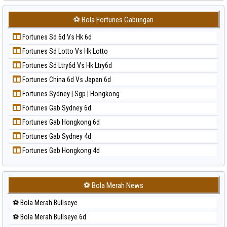
Paito Harian Sydney
Prediksi Japan 6d
Paito Harian Sydney Lottery
⚽ Bola Fortunes Gabungan
Prediksi Korea
Paito Harian Sydney Lottery 6d
Fortunes Sd 6d Vs Hk 6d
Prediksi Kuda Lari
Paito Harian Sydney Lotto
Fortunes Sd Lotto Vs Hk Lotto
Prediksi Magnum Cambodia
Paito Harian Sydney Pools 6d
Fortunes Sd Ltry6d Vs Hk Ltry6d
Prediksi Nagoya
Paito Harian Taipei
Fortunes China 6d Vs Japan 6d
Prediksi North Carolina Day
Paito Harian Taiwan
Fortunes Sydney | Sgp | Hongkong
Prediksi Pcso
Fortunes Gab Sydney 6d
Prediksi Sao Paulo
Fortunes Gab Hongkong 6d
Prediksi Singapore
Fortunes Gab Sydney 4d
Prediksi Sydney
Fortunes Gab Hongkong 4d
Prediksi Sydney Lottery
Prediksi Sydney Lottery 6d
Prediksi Sydney Lotto
⚽ Bola Merah News
Prediksi Sydney Pools 6d
⚽ Bola Merah Bullseye
Prediksi Taipei
⚽ Bola Merah Bullseye 6d
Prediksi Taiwan