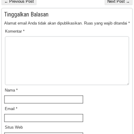
← Previous Post
Next Post →
Tinggalkan Balasan
Alamat email Anda tidak akan dipublikasikan.
Ruas yang wajib ditandai
*
Komentar
*
Nama
*
Email
*
Situs Web