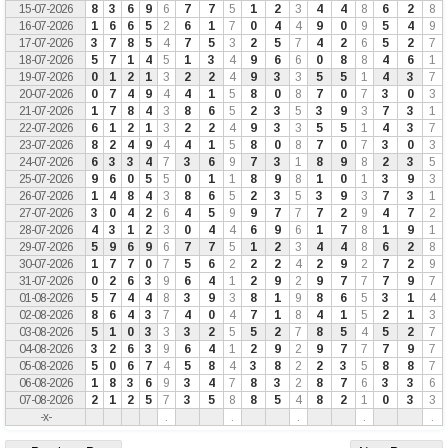
15-07-2026
8
3
6
9
6
7
7
5
1
2
3
4
4
8
6
2
8
16-07-2026
1
6
6
5
2
6
1
7
0
4
4
9
0
9
5
4
9
17-07-2026
3
7
8
5
4
7
5
3
2
5
7
4
2
6
5
2
7
18-07-2026
5
7
1
4
5
1
3
4
9
6
6
0
8
8
4
6
1
19-07-2026
0
1
2
1
3
2
2
4
9
3
3
5
5
1
4
3
7
20-07-2026
0
7
4
9
4
4
1
5
8
0
8
7
0
7
3
0
3
21-07-2026
1
7
8
4
3
8
6
5
2
3
5
3
9
3
7
3
1
22-07-2026
6
1
2
1
3
2
2
4
9
3
3
5
5
1
4
3
7
23-07-2026
8
2
4
9
4
4
1
5
8
0
8
7
0
7
3
0
3
24-07-2026
6
3
3
4
7
3
6
9
7
3
1
8
9
8
2
3
5
25-07-2026
9
6
0
5
5
0
1
1
8
9
8
1
0
1
3
9
3
26-07-2026
1
4
8
4
3
8
6
5
2
3
5
3
9
3
7
3
1
27-07-2026
3
0
4
2
6
4
5
9
9
7
7
7
2
9
4
7
2
28-07-2026
4
3
1
2
3
0
4
4
6
9
6
1
7
8
1
9
1
29-07-2026
5
9
6
9
6
7
7
5
1
2
3
4
4
8
6
2
8
30-07-2026
1
7
7
0
7
5
6
2
2
2
4
2
9
2
7
2
9
31-07-2026
0
2
6
3
9
6
4
1
2
9
2
9
7
7
7
9
7
01-08-2026
5
7
4
4
8
3
9
3
8
1
9
8
6
5
3
1
4
02-08-2026
8
6
4
3
7
4
0
4
7
1
8
4
1
5
2
1
3
03-08-2026
5
1
0
3
3
3
2
5
5
2
7
8
5
4
5
2
7
04-08-2026
3
2
6
3
9
6
4
1
2
9
2
9
7
7
7
9
7
05-08-2026
5
0
6
7
4
5
8
4
3
8
2
2
3
5
8
8
7
06-08-2026
1
8
3
6
9
3
4
7
8
3
2
8
7
6
3
3
6
07-08-2026
2
1
2
5
7
3
5
8
8
5
4
8
2
1
0
3
3
-x-
.
.
.
.
.