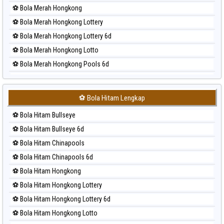
⚽ Bola Merah Hongkong
⚽ Bola Merah Hongkong Lottery
⚽ Bola Merah Hongkong Lottery 6d
⚽ Bola Merah Hongkong Lotto
⚽ Bola Merah Hongkong Pools 6d
⚽ Bola Merah Japan
⚽ Bola Merah Japan 6d
⚽ Bola Hitam Lengkap
⚽ Bola Merah Korea
⚽ Bola Hitam Bullseye
⚽ Bola Merah Kuda Lari
⚽ Bola Hitam Bullseye 6d
⚽ Bola Merah Magnum Cambodia
⚽ Bola Hitam Chinapools
⚽ Bola Merah Nagoya
⚽ Bola Hitam Chinapools 6d
⚽ Bola Merah North Carolina Day
⚽ Bola Hitam Hongkong
⚽ Bola Merah Pcso
⚽ Bola Hitam Hongkong Lottery
⚽ Bola Merah Sao Paulo
⚽ Bola Hitam Hongkong Lottery 6d
⚽ Bola Merah Singapore
⚽ Bola Hitam Hongkong Lotto
⚽ Bola Merah Sydney