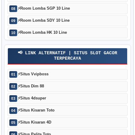
⚡
Room Lomba SGP 10 Line
08
⚡
Room Lomba SDY 10 Line
09
⚡
Room Lomba HK 10 Line
10
📢 LINK ALTERNATIF | SITUS SLOT GACOR
TERPERCAYA
⚡
Situs Vvipboss
01
⚡
Situs Dim 88
02
⚡
Situs 4dsuper
03
⚡
Situs Kisaran Toto
04
⚡
Situs Kisaran 4D
05
⚡
Situs Pelita Toto
06