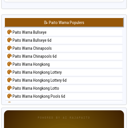
📝 Paito Warna Populers
Paito Warna Bullseye
Paito Warna Bullseye 6d
Paito Warna Chinapools
Paito Warna Chinapools 6d
Paito Warna Hongkong
Paito Warna Hongkong Lottery
Paito Warna Hongkong Lottery 6d
Paito Warna Hongkong Lotto
Paito Warna Hongkong Pools 6d
Paito Warna Japan
Paito Warna Japan 6d
POWERED BY AI RAJAPAITO
Paito Warna Korea