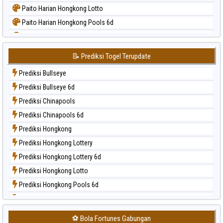
Paito Harian Hongkong Lotto
Paito Harian Hongkong Pools 6d
Paito Harian Japan
Paito Harian Japan 6d
📝 Prediksi Togel Terupdate
Paito Harian Korea
Prediksi Bullseye
Paito Harian Kuda Lari
Prediksi Bullseye 6d
Paito Harian Magnum Cambodia
Prediksi Chinapools
Paito Harian Nagoya
Prediksi Chinapools 6d
Paito Harian New York Midday
Prediksi Hongkong
Paito Harian North Carolina Day
Prediksi Hongkong Lottery
Paito Harian Pcso
Prediksi Hongkong Lottery 6d
Paito Harian Pennsylvania Day
Prediksi Hongkong Lotto
Paito Harian Sao Paulo
Prediksi Hongkong Pools 6d
Paito Harian Singapore
Prediksi Japan
Paito Harian Sydney
Prediksi Japan 6d
Paito Harian Sydney Lottery
⚽ Bola Fortunes Gabungan