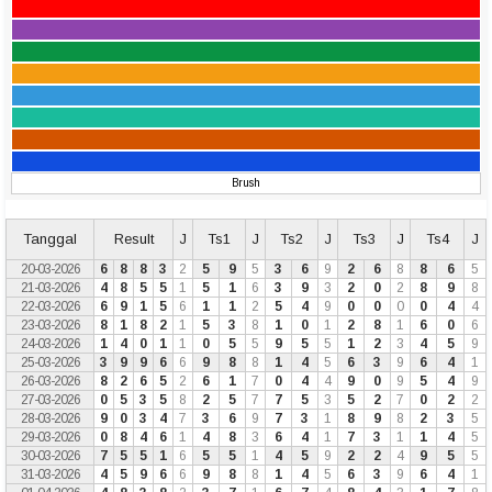
Brush
Tanggal
Result
J
Ts1
J
Ts2
J
Ts3
J
Ts4
J
20-03-2026
6
8
8
3
2
5
9
5
3
6
9
2
6
8
8
6
5
21-03-2026
4
8
5
5
1
5
1
6
3
9
3
2
0
2
8
9
8
22-03-2026
6
9
1
5
6
1
1
2
5
4
9
0
0
0
0
4
4
23-03-2026
8
1
8
2
1
5
3
8
1
0
1
2
8
1
6
0
6
24-03-2026
1
4
0
1
1
0
5
5
9
5
5
1
2
3
4
5
9
25-03-2026
3
9
9
6
6
9
8
8
1
4
5
6
3
9
6
4
1
26-03-2026
8
2
6
5
2
6
1
7
0
4
4
9
0
9
5
4
9
27-03-2026
0
5
3
5
8
2
5
7
7
5
3
5
2
7
0
2
2
28-03-2026
9
0
3
4
7
3
6
9
7
3
1
8
9
8
2
3
5
29-03-2026
0
8
4
6
1
4
8
3
6
4
1
7
3
1
1
4
5
30-03-2026
7
5
5
1
6
5
5
1
4
5
9
2
2
4
9
5
5
31-03-2026
4
5
9
6
6
9
8
8
1
4
5
6
3
9
6
4
1