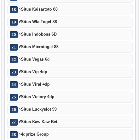
⚡
Situs Kaisartoto 88
18
⚡
Situs Wla Togel 88
19
⚡
Situs Indoboss 6D
20
⚡
Situs Microtogel 88
21
⚡
Situs Vegas 6d
22
⚡
Situs Vip 4dp
23
⚡
Situs Viral 4dp
24
⚡
Situs Victory 4dp
25
⚡
Situs Luckyslot 99
26
⚡
Situs Kaw Kaw Bet
27
⚡
4dprize Group
28