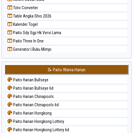
Toto Converter
Table Angka Shio 2026
Kalender Togel
Paito Sdy Sgp Hk Versi Lama
Paito Three In One
Generator | Buku Mimpi
📝 Paito Warna Harian
Paito Harian Bullseye
Paito Harian Bullseye 6d
Paito Harian Chinapools
Paito Harian Chinapools 6d
Paito Harian Hongkong
Paito Harian Hongkong Lottery
Paito Harian Hongkong Lottery 6d