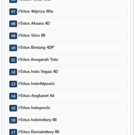
⚡
Situs 4dprize Wla
07
⚡
Situs Aksara 4D
08
⚡
Situs Shio 88
09
⚡
Situs Bintang 4DP
10
⚡
Situs Anugerah Toto
11
⚡
Situs Indo Vegas 4D
12
⚡
Situs Indo4dpools
13
⚡
Situs Angkanet 4d
14
⚡
Situs Indopools
15
⚡
Situs Indolottery 88
16
⚡
Situs Dunialottery 88
17