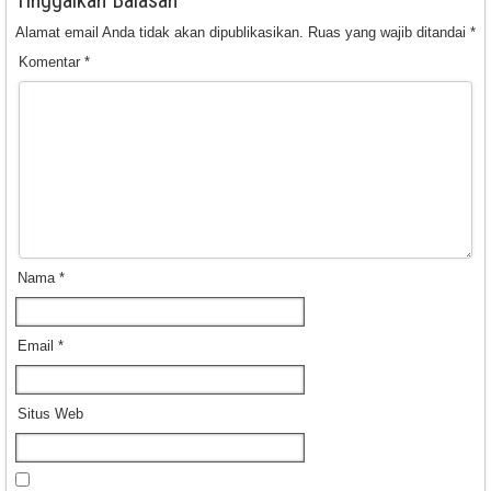
Alamat email Anda tidak akan dipublikasikan.
Ruas yang wajib ditandai
*
Komentar
*
Nama
*
Email
*
Situs Web