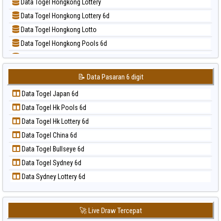
Data Togel Hongkong Lottery
📝 Pola Dasar Sao Paulo
Data Togel Hongkong Lottery 6d
📝 Pola Dasar Singapore
Data Togel Hongkong Lotto
📝 Pola Dasar Sydney
Data Togel Hongkong Pools 6d
📝 Pola Dasar Sydney Lottery
Data Togel Japan
📝 Pola Dasar Sydney Lottery 6d
Data Togel Japan 6d
📝 Pola Dasar Sydney Lotto
📝 Data Pasaran 6 digit
Data Togel Korea
📝 Pola Dasar Sydney Pools 6d
Data Togel Japan 6d
Data Togel Kuda Lari
📝 Pola Dasar Taipei
Data Togel Hk Pools 6d
Data Togel Magnum Cambodia
📝 Pola Dasar Taiwan
Data Togel Hk Lottery 6d
Data Togel Nagoya
Data Togel China 6d
Data Togel North Carolina Day
Data Togel Bullseye 6d
Data Togel Pcso
Data Togel Sydney 6d
Data Togel Sao Paulo
Data Sydney Lottery 6d
Data Togel Singapore
Data Togel Sydney
Data Togel Sydney Lottery
🚀 Live Draw Tercepat