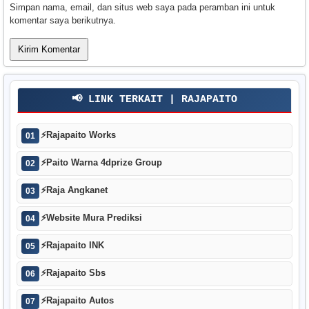
Simpan nama, email, dan situs web saya pada peramban ini untuk
komentar saya berikutnya.
📢 LINK TERKAIT | RAJAPAITO
⚡
Rajapaito Works
01
⚡
Paito Warna 4dprize Group
02
⚡
Raja Angkanet
03
⚡
Website Mura Prediksi
04
⚡
Rajapaito INK
05
⚡
Rajapaito Sbs
06
⚡
Rajapaito Autos
07