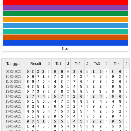
Brush
Tanggal
Result
J
Ts1
J
Ts2
J
Ts3
J
Ts4
J
09-06-2026
0
3
3
3
6
0
9
9
8
6
5
1
6
7
3
6
9
10-06-2026
0
6
7
1
8
7
2
9
4
3
7
4
5
9
9
3
3
11-06-2026
8
0
4
0
4
4
3
7
7
6
4
7
8
6
2
6
8
12-06-2026
4
3
5
1
6
5
5
1
4
5
9
2
2
4
9
5
5
13-06-2026
0
7
3
7
1
3
8
2
5
9
5
8
3
2
0
9
9
14-06-2026
3
7
7
4
2
5
7
3
1
6
7
2
4
6
6
6
3
15-06-2026
0
1
5
0
5
4
7
2
9
8
8
7
4
2
4
8
3
16-06-2026
8
2
6
1
7
6
5
2
2
7
9
9
2
2
7
7
5
17-06-2026
4
5
8
5
4
7
5
3
2
5
7
4
2
6
5
2
7
18-06-2026
5
1
9
2
2
9
5
5
4
7
2
6
2
8
9
7
7
19-06-2026
9
3
5
1
6
5
5
1
4
5
9
2
2
4
9
5
5
21-06-2026
1
4
7
5
3
8
5
4
3
5
8
3
2
5
5
3
8