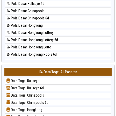
⚽ Bola Hitam Taipei
📝 Pola Dasar Bullseye 6d
📊 Statistik Magnum Cambodia
⚽ Bola Hitam Taiwan
📝 Pola Dasar Chinapools
📊 Statistik Nagoya
📝 Pola Dasar Chinapools 6d
📊 Statistik New York Midday
📝 Pola Dasar Hongkong
📊 Statistik North Carolina Day
📝 Pola Dasar Hongkong Lottery
📊 Statistik Pcso
📝 Pola Dasar Hongkong Lottery 6d
📊 Statistik Pennsylvania Day
📝 Pola Dasar Hongkong Lotto
📊 Statistik Sao Paulo
📝 Pola Dasar Hongkong Pools 6d
📊 Statistik Singapore
📝 Pola Dasar Japan
📊 Statistik Sydney
📝 Pola Dasar Japan 6d
📊 Statistik Sydney Lottery
📝 Data Togel All Pasaran
📝 Pola Dasar Korea
📊 Statistik Sydney Lottery 6d
Data Togel Bullseye
📝 Pola Dasar Kuda Lari
📊 Statistik Sydney Lotto
Data Togel Bullseye 6d
📝 Pola Dasar Magnum Cambodia
📊 Statistik Sydney Pools 6d
Data Togel Chinapools
📝 Pola Dasar Nagoya
📊 Statistik Taipei
Data Togel Chinapools 6d
📝 Pola Dasar North Carolina Day
📊 Statistik Taiwan
Data Togel Hongkong
📝 Pola Dasar Pcso