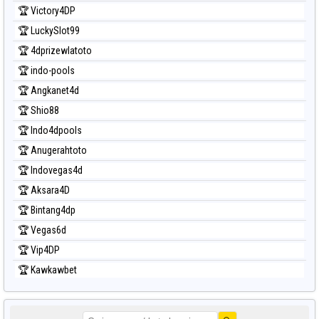
🏆 Victory4DP
🏆 LuckySlot99
🏆 4dprizewlatoto
🏆 indo-pools
🏆 Angkanet4d
🏆 Shio88
🏆 Indo4dpools
🏆 Anugerahtoto
🏆 Indovegas4d
🏆 Aksara4D
🏆 Bintang4dp
🏆 Vegas6d
🏆 Vip4DP
🏆 Kawkawbet