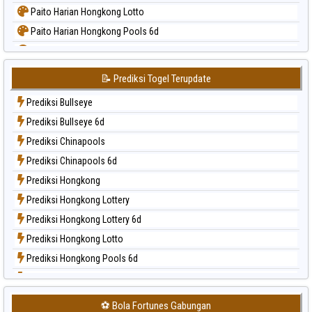
Paito Harian Hongkong Lotto
Paito Harian Hongkong Pools 6d
Paito Harian Japan
Paito Harian Japan 6d
📝 Prediksi Togel Terupdate
Paito Harian Korea
Prediksi Bullseye
Paito Harian Kuda Lari
Prediksi Bullseye 6d
Paito Harian Magnum Cambodia
Prediksi Chinapools
Paito Harian Nagoya
Prediksi Chinapools 6d
Paito Harian New York Midday
Prediksi Hongkong
Paito Harian North Carolina Day
Prediksi Hongkong Lottery
Paito Harian Pcso
Prediksi Hongkong Lottery 6d
Paito Harian Pennsylvania Day
Prediksi Hongkong Lotto
Paito Harian Sao Paulo
Prediksi Hongkong Pools 6d
Paito Harian Singapore
Prediksi Japan
Paito Harian Sydney
Prediksi Japan 6d
Paito Harian Sydney Lottery
⚽ Bola Fortunes Gabungan