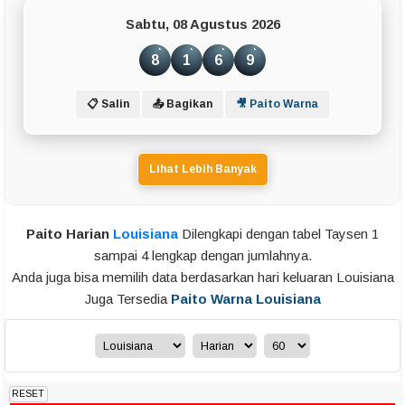
Sabtu, 08 Agustus 2026
8
1
6
9
📋 Salin
📤 Bagikan
🎥 Paito Warna
Lihat Lebih Banyak
Paito Harian
Louisiana
Dilengkapi dengan tabel Taysen 1
sampai 4 lengkap dengan jumlahnya.
Anda juga bisa memilih data berdasarkan hari keluaran Louisiana
Juga Tersedia
Paito Warna Louisiana
RESET