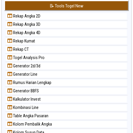
📝 Tools Togel New
Rekap Angka 2D
Rekap Angka 3D
Rekap Angka 4D
Rekap Kumat
Rekap CT
Togel Analysis Pro
Generator 2d/3d
Generator Line
Rumus Harian Lengkap
Generator BBFS
Kalkulator Invest
Kombinasi Line
Table Angka Pasaran
Kolom Pembalik Angka
Kolom Susun Data