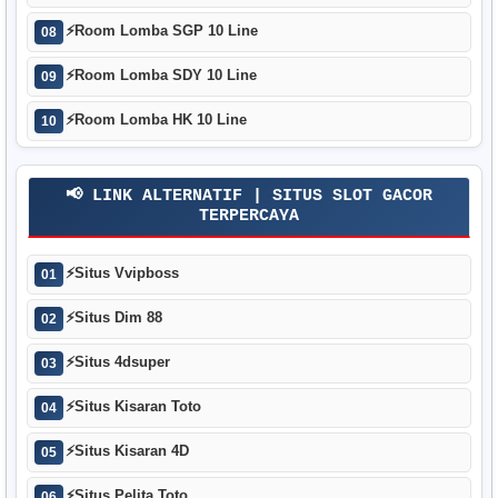
⚡
Room Lomba SGP 10 Line
08
⚡
Room Lomba SDY 10 Line
09
⚡
Room Lomba HK 10 Line
10
📢 LINK ALTERNATIF | SITUS SLOT GACOR
TERPERCAYA
⚡
Situs Vvipboss
01
⚡
Situs Dim 88
02
⚡
Situs 4dsuper
03
⚡
Situs Kisaran Toto
04
⚡
Situs Kisaran 4D
05
⚡
Situs Pelita Toto
06