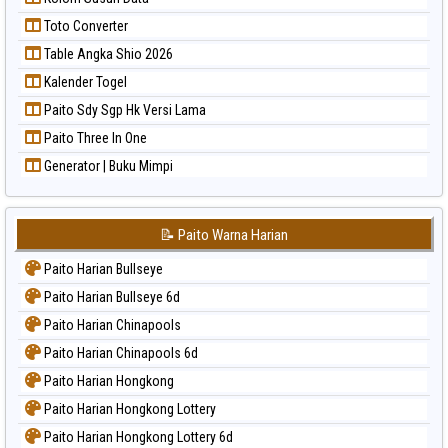
Toto Converter
Table Angka Shio 2026
Kalender Togel
Paito Sdy Sgp Hk Versi Lama
Paito Three In One
Generator | Buku Mimpi
📝 Paito Warna Harian
Paito Harian Bullseye
Paito Harian Bullseye 6d
Paito Harian Chinapools
Paito Harian Chinapools 6d
Paito Harian Hongkong
Paito Harian Hongkong Lottery
Paito Harian Hongkong Lottery 6d