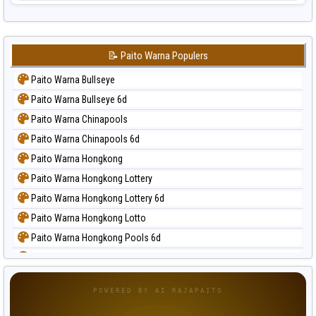
📝 Paito Warna Populers
Paito Warna Bullseye
Paito Warna Bullseye 6d
Paito Warna Chinapools
Paito Warna Chinapools 6d
Paito Warna Hongkong
Paito Warna Hongkong Lottery
Paito Warna Hongkong Lottery 6d
Paito Warna Hongkong Lotto
Paito Warna Hongkong Pools 6d
Paito Warna Japan
Paito Warna Japan 6d
POWERED BY AI RAJAPAITO
Paito Warna Korea