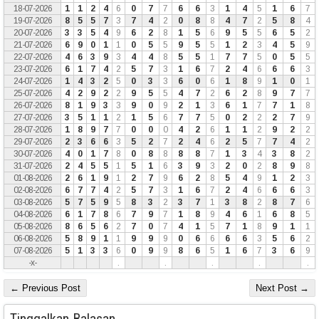
18-07-2026
1
1
2
4
6
0
7
7
6
6
3
1
4
5
1
6
7
19-07-2026
8
5
5
7
3
7
4
2
0
8
8
4
7
2
5
8
4
20-07-2026
3
3
5
4
9
6
2
8
1
5
6
9
5
5
6
5
2
21-07-2026
6
9
0
1
1
0
5
5
9
5
5
1
2
3
4
5
9
22-07-2026
4
6
3
9
3
4
4
8
5
5
1
7
7
5
0
5
5
23-07-2026
6
1
7
4
2
5
7
3
1
6
7
2
4
6
6
6
3
24-07-2026
1
4
3
2
5
0
3
3
6
0
6
1
8
9
1
0
1
25-07-2026
4
2
9
2
2
9
5
5
4
7
2
6
2
8
9
7
7
26-07-2026
8
1
9
3
3
9
0
9
2
1
3
6
1
7
7
1
8
27-07-2026
3
5
1
1
2
1
5
6
7
7
5
0
2
2
2
7
9
28-07-2026
1
8
9
7
7
0
0
0
4
2
6
1
1
2
9
2
2
29-07-2026
2
3
6
6
3
5
2
7
2
4
6
2
5
7
7
4
2
30-07-2026
4
0
1
7
8
0
8
8
8
8
7
1
3
4
3
8
2
31-07-2026
2
4
5
5
1
5
1
6
3
9
3
2
0
2
8
9
8
01-08-2026
2
6
1
9
1
2
7
9
6
2
8
5
4
9
1
2
3
02-08-2026
6
7
7
4
2
5
7
3
1
6
7
2
4
6
6
6
3
03-08-2026
5
7
5
9
5
8
3
2
3
7
1
3
8
2
8
7
6
04-08-2026
6
1
7
8
6
7
9
7
1
8
9
4
6
1
6
8
5
05-08-2026
8
6
5
6
2
7
0
7
4
1
5
7
1
8
9
1
1
06-08-2026
5
8
9
1
1
9
9
9
0
6
6
6
6
3
5
6
2
07-08-2026
5
1
3
3
6
0
9
9
8
6
5
1
6
7
3
6
9
-x-
.
.
.
.
.
← Previous Post
Next Post →
Tinggalkan Balasan