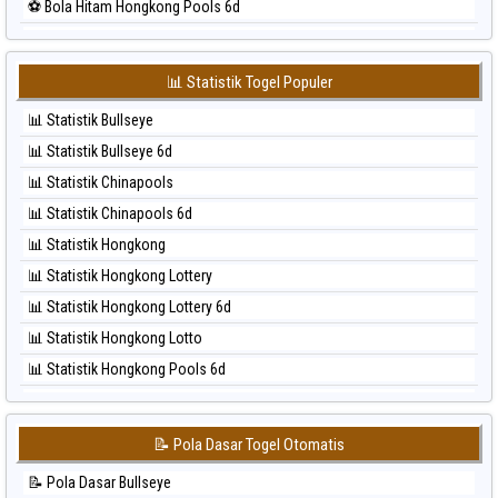
⚽ Bola Hitam Hongkong Pools 6d
⚽ Bola Merah Sydney Lottery
⚽ Bola Hitam Japan
⚽ Bola Merah Sydney Lottery 6d
⚽ Bola Hitam Japan 6d
⚽ Bola Merah Sydney Lotto
📊 Statistik Togel Populer
⚽ Bola Hitam Korea
⚽ Bola Merah Sydney Pools 6d
📊 Statistik Bullseye
⚽ Bola Hitam Kuda Lari
⚽ Bola Merah Taipei
📊 Statistik Bullseye 6d
⚽ Bola Hitam Magnum Cambodia
⚽ Bola Merah Taiwan
📊 Statistik Chinapools
⚽ Bola Hitam Nagoya
📊 Statistik Chinapools 6d
⚽ Bola Hitam North Carolina Day
📊 Statistik Hongkong
⚽ Bola Hitam Pcso
📊 Statistik Hongkong Lottery
⚽ Bola Hitam Sao Paulo
📊 Statistik Hongkong Lottery 6d
⚽ Bola Hitam Singapore
📊 Statistik Hongkong Lotto
⚽ Bola Hitam Sydney
📊 Statistik Hongkong Pools 6d
⚽ Bola Hitam Sydney Lottery
📊 Statistik Japan
⚽ Bola Hitam Sydney Lottery 6d
📊 Statistik Japan 6d
⚽ Bola Hitam Sydney Lotto
📝 Pola Dasar Togel Otomatis
📊 Statistik Korea
⚽ Bola Hitam Sydney Pools 6d
📝 Pola Dasar Bullseye
📊 Statistik Kuda Lari