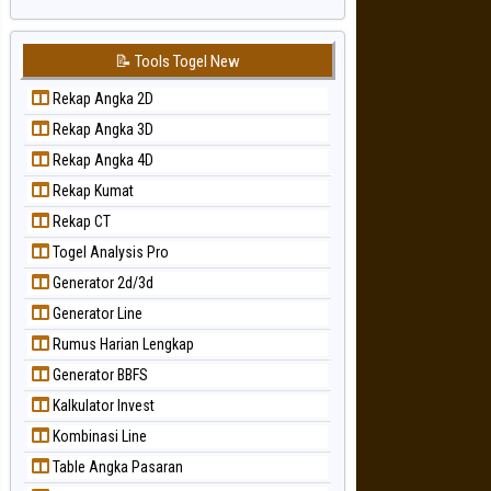
Paito Warna Taiwan
📝 Tools Togel New
Rekap Angka 2D
Rekap Angka 3D
Rekap Angka 4D
Rekap Kumat
Rekap CT
Togel Analysis Pro
Generator 2d/3d
Generator Line
Rumus Harian Lengkap
Generator BBFS
Kalkulator Invest
Kombinasi Line
Table Angka Pasaran