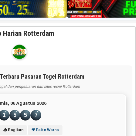
o Harian Rotterdam
 Terbaru Pasaran Togel Rotterdam
ggal dan pengeluaran dari situs resmi Rotterdam
mis, 06 Agustus 2026
1
5
5
7
📤 Bagikan
🎥 Paito Warna