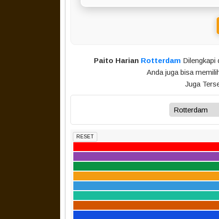
Paito Harian
Rotterdam
Dilengkapi 
Anda juga bisa memili
Juga Ters
RESET