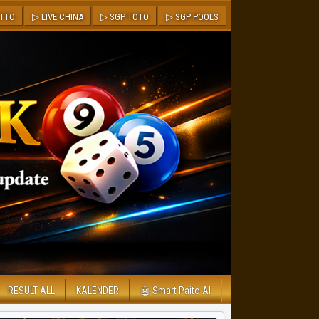
OTTO
▷ LIVE CHINA
▷ SGP TOTO
▷ SGP POOLS
RESULT ALL
KALENDER
🤖 Smart Paito AI