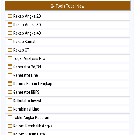
📝 Tools Togel New
Rekap Angka 2D
Rekap Angka 3D
Rekap Angka 4D
Rekap Kumat
Rekap CT
Togel Analysis Pro
Generator 2d/3d
Generator Line
Rumus Harian Lengkap
Generator BBFS
Kalkulator Invest
Kombinasi Line
Table Angka Pasaran
Kolom Pembalik Angka
Kolom Susun Data