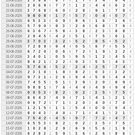
20-06-2026
2
3
8
8
7
8
7
6
1
7
8
3
4
7
6
4
1
21-06-2026
2
0
6
9
6
7
7
5
1
2
3
4
4
8
6
2
8
22-06-2026
3
7
6
8
5
6
0
6
2
8
1
9
1
1
7
8
6
23-06-2026
9
8
0
8
8
1
7
8
5
7
3
0
4
4
0
7
7
24-06-2026
6
5
3
3
6
0
9
9
8
6
5
1
6
7
3
6
9
25-06-2026
5
7
9
0
9
9
3
3
2
6
8
6
8
5
7
6
4
26-06-2026
6
3
6
7
4
5
8
4
3
8
2
2
3
5
8
8
7
27-06-2026
2
9
4
5
9
4
2
6
5
1
6
7
5
3
0
1
1
28-06-2026
3
7
0
3
3
3
2
5
5
2
7
8
5
4
5
2
7
29-06-2026
7
2
8
9
8
9
4
4
0
5
5
6
7
4
5
5
1
30-06-2026
6
7
2
0
2
0
6
6
7
2
9
1
9
1
2
2
4
01-07-2026
3
4
0
1
1
0
5
5
9
5
5
1
2
3
4
5
9
02-07-2026
8
6
2
1
3
2
2
4
9
3
3
5
5
1
4
3
7
03-07-2026
5
7
6
6
3
5
2
7
2
4
6
2
5
7
7
4
2
04-07-2026
2
3
1
0
1
1
8
9
8
2
1
0
3
3
3
2
5
05-07-2026
9
7
3
1
4
2
6
8
9
4
4
5
9
5
4
4
8
06-07-2026
7
4
5
5
1
5
1
6
3
9
3
2
0
2
8
9
8
07-07-2026
9
8
8
1
9
7
6
4
4
4
8
4
9
4
9
4
4
08-07-2026
0
0
5
3
8
8
2
1
0
2
2
3
5
8
7
5
3
09-07-2026
8
6
4
3
7
4
0
4
7
1
8
4
1
5
2
1
3
10-07-2026
0
6
7
2
9
7
1
8
2
0
2
4
0
4
7
0
7
11-07-2026
1
2
1
5
6
1
1
2
5
4
9
0
0
0
0
4
4
12-07-2026
8
0
4
3
7
4
0
4
7
1
8
4
1
5
2
1
3
13-07-2026
7
5
4
2
6
4
5
9
9
7
7
7
2
9
4
7
2
14-07-2026
6
5
5
3
8
8
2
1
0
2
2
3
5
8
7
5
3
15-07-2026
1
0
2
8
1
2
9
2
6
9
6
5
6
2
1
8
9
16-07-2026
6
2
8
3
2
5
9
5
3
6
9
2
6
8
8
6
5