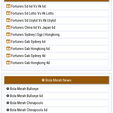
Prediksi Korea
Paito Harian Sydney Lottery 6d
Fortunes Sd 6d Vs Hk 6d
Prediksi Kuda Lari
Paito Harian Sydney Lotto
Fortunes Sd Lotto Vs Hk Lotto
Prediksi Magnum Cambodia
Paito Harian Sydney Pools 6d
Fortunes Sd Ltry6d Vs Hk Ltry6d
Prediksi Nagoya
Paito Harian Taipei
Fortunes China 6d Vs Japan 6d
Prediksi North Carolina Day
Paito Harian Taiwan
Fortunes Sydney | Sgp | Hongkong
Prediksi Pcso
Fortunes Gab Sydney 6d
Prediksi Sao Paulo
Fortunes Gab Hongkong 6d
Prediksi Singapore
Fortunes Gab Sydney 4d
Prediksi Sydney
Fortunes Gab Hongkong 4d
Prediksi Sydney Lottery
Prediksi Sydney Lottery 6d
Prediksi Sydney Lotto
⚽ Bola Merah News
Prediksi Sydney Pools 6d
⚽ Bola Merah Bullseye
Prediksi Taipei
⚽ Bola Merah Bullseye 6d
Prediksi Taiwan
⚽ Bola Merah Chinapools
⚽ Bola Merah Chinapools 6d