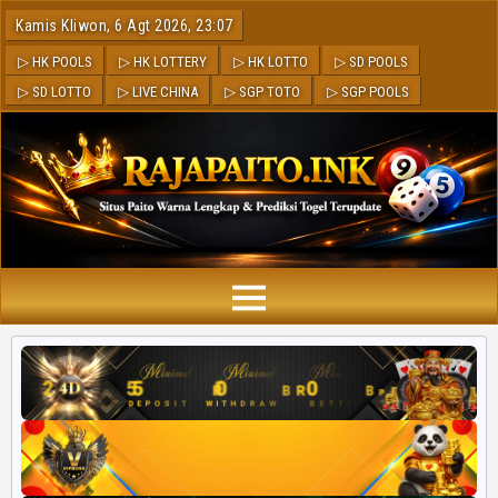
Kamis Kliwon, 6 Agt 2026, 23:07
▷ HK POOLS
▷ HK LOTTERY
▷ HK LOTTO
▷ SD POOLS
▷ SD LOTTO
▷ LIVE CHINA
▷ SGP TOTO
▷ SGP POOLS