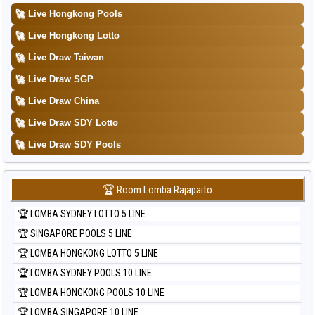
Data Togel Sydney Lottery 6d
🚀
Live Hongkong Pools
Data Togel Sydney Lotto
🚀
Live Hongkong Lotto
Data Togel Sydney Pools 6d
🚀
Live Draw Taiwan
Data Togel Taipei
🚀
Live Draw SGP
Data Togel Taiwan
🚀
Live Draw China
🚀
Live Draw SDY Lotto
🚀
Live Draw SDY Pools
🏆 Room Lomba Rajapaito
🏆 LOMBA SYDNEY LOTTO 5 LINE
🏆 SINGAPORE POOLS 5 LINE
🏆 LOMBA HONGKONG LOTTO 5 LINE
🏆 LOMBA SYDNEY POOLS 10 LINE
🏆 LOMBA HONGKONG POOLS 10 LINE
🏆 LOMBA SINGAPORE 10 LINE