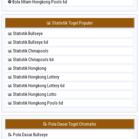
⚽ Bola Hitam Hongkong Pools 6d
⚽ Bola Merah Sydney Lottery
⚽ Bola Hitam Japan
⚽ Bola Merah Sydney Lottery 6d
⚽ Bola Hitam Japan 6d
⚽ Bola Merah Sydney Lotto
📊 Statistik Togel Populer
⚽ Bola Hitam Korea
⚽ Bola Merah Sydney Pools 6d
📊 Statistik Bullseye
⚽ Bola Hitam Kuda Lari
⚽ Bola Merah Taipei
📊 Statistik Bullseye 6d
⚽ Bola Hitam Magnum Cambodia
⚽ Bola Merah Taiwan
📊 Statistik Chinapools
⚽ Bola Hitam Nagoya
📊 Statistik Chinapools 6d
⚽ Bola Hitam North Carolina Day
📊 Statistik Hongkong
⚽ Bola Hitam Pcso
📊 Statistik Hongkong Lottery
⚽ Bola Hitam Sao Paulo
📊 Statistik Hongkong Lottery 6d
⚽ Bola Hitam Singapore
📊 Statistik Hongkong Lotto
⚽ Bola Hitam Sydney
📊 Statistik Hongkong Pools 6d
⚽ Bola Hitam Sydney Lottery
📊 Statistik Japan
⚽ Bola Hitam Sydney Lottery 6d
📊 Statistik Japan 6d
⚽ Bola Hitam Sydney Lotto
📝 Pola Dasar Togel Otomatis
📊 Statistik Korea
⚽ Bola Hitam Sydney Pools 6d
📝 Pola Dasar Bullseye
📊 Statistik Kuda Lari