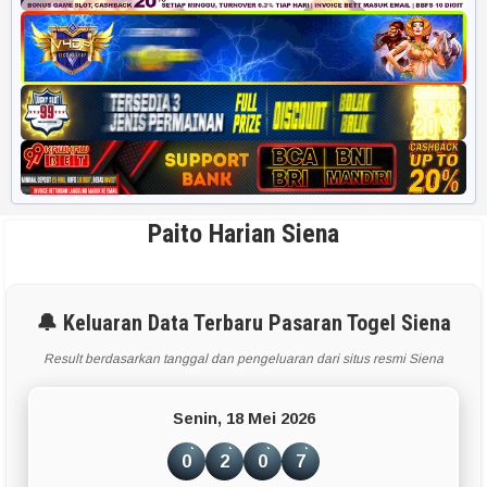
Paito Harian Siena
🔔 Keluaran Data Terbaru Pasaran Togel Siena
Result berdasarkan tanggal dan pengeluaran dari situs resmi Siena
Senin, 18 Mei 2026
0
2
0
7