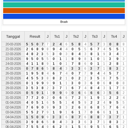
Brush
Tanggal
Result
J
Ts1
J
Ts2
J
Ts3
J
Ts4
J
20-03-2026
5
5
0
7
7
2
4
6
5
8
4
5
7
3
0
8
8
21-03-2026
2
6
8
9
8
9
4
4
0
5
5
6
7
4
5
5
1
22-03-2026
4
8
2
3
5
3
0
3
8
4
3
8
1
9
3
4
7
23-03-2026
9
5
0
5
5
0
1
1
8
9
8
1
0
1
3
9
3
24-03-2026
4
1
1
8
9
1
0
1
7
8
6
0
1
1
2
8
1
25-03-2026
0
7
8
6
5
8
4
3
3
3
6
3
7
1
8
3
2
26-03-2026
1
9
5
8
4
6
7
4
0
7
7
9
4
4
5
7
3
27-03-2026
4
5
5
3
8
8
2
1
0
2
2
3
5
8
7
5
3
28-03-2026
0
1
9
9
9
9
1
1
3
0
3
6
0
6
8
0
8
29-03-2026
3
5
3
8
2
3
7
1
6
7
4
8
4
3
1
7
8
30-03-2026
0
5
9
1
1
9
9
9
0
6
6
6
6
3
5
6
2
31-03-2026
7
7
2
0
2
0
6
6
7
2
9
1
9
1
2
2
4
01-04-2026
4
0
5
1
6
5
5
1
4
5
9
2
2
4
9
5
5
02-04-2026
7
6
9
0
9
9
3
3
2
6
8
6
8
5
7
6
4
03-04-2026
5
5
2
7
9
1
9
1
6
1
7
0
6
6
1
1
2
04-04-2026
1
5
0
9
9
3
3
6
8
7
6
8
8
7
3
7
1
05-04-2026
3
9
8
6
5
8
4
3
3
3
6
3
7
1
8
3
2
06-04-2026
7
5
5
4
9
6
2
8
1
5
6
9
5
5
6
5
2