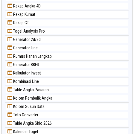
Rekap Angka 4D
Rekap Kumat
Rekap CT
Togel Analysis Pro
Generator 2d/3d
Generator Line
Rumus Harian Lengkap
Generator BBFS
Kalkulator Invest
Kombinasi Line
Table Angka Pasaran
Kolom Pembalik Angka
Kolom Susun Data
Toto Converter
Table Angka Shio 2026
Kalender Togel