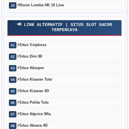
⚡
Room Lomba HK 10 Line
10
📢 LINK ALTERNATIF | SITUS SLOT GACOR
TERPERCAYA
⚡
Situs Vvipboss
01
⚡
Situs Dim 88
02
⚡
Situs 4dsuper
03
⚡
Situs Kisaran Toto
04
⚡
Situs Kisaran 4D
05
⚡
Situs Pelita Toto
06
⚡
Situs 4dprize Wla
07
⚡
Situs Aksara 4D
08