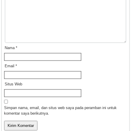
Nama
*
Email
*
Situs Web
Simpan nama, email, dan situs web saya pada peramban ini untuk
komentar saya berikutnya.