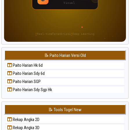
Visual
Paito Warna North Carolina Day
Paito Warna Pcso
Paito Warna Pennsylvania Day
Paito Warna Sao Paulo
Real-time
Terenkripsi
Deep Learning
Paito Warna Singapore
Paito Warna Sydney
📝 Paito Harian Versi Old
Paito Warna Sydney Lottery
Paito Warna Sydney Lottery 6d
Paito Harian Hk 6d
Paito Warna Sydney Lotto
Paito Harian Sdy 6d
Paito Warna Sydney Pools 6d
Paito Harian SGP
Paito Warna Taipei
Paito Harian Sdy Sgp Hk
Paito Warna Taiwan
📝 Tools Togel New
Rekap Angka 2D
Rekap Angka 3D