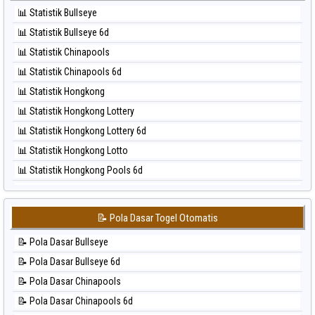
⚽ Bola Merah Sydney Pools 6d
📊 Statistik Bullseye
⚽ Bola Hitam Kuda Lari
⚽ Bola Merah Taipei
📊 Statistik Bullseye 6d
⚽ Bola Hitam Magnum Cambodia
⚽ Bola Merah Taiwan
📊 Statistik Chinapools
⚽ Bola Hitam Nagoya
📊 Statistik Chinapools 6d
⚽ Bola Hitam North Carolina Day
📊 Statistik Hongkong
⚽ Bola Hitam Pcso
📊 Statistik Hongkong Lottery
⚽ Bola Hitam Sao Paulo
📊 Statistik Hongkong Lottery 6d
⚽ Bola Hitam Singapore
📊 Statistik Hongkong Lotto
⚽ Bola Hitam Sydney
📊 Statistik Hongkong Pools 6d
⚽ Bola Hitam Sydney Lottery
📊 Statistik Japan
⚽ Bola Hitam Sydney Lottery 6d
📊 Statistik Japan 6d
⚽ Bola Hitam Sydney Lotto
📝 Pola Dasar Togel Otomatis
📊 Statistik Korea
⚽ Bola Hitam Sydney Pools 6d
📝 Pola Dasar Bullseye
📊 Statistik Kuda Lari
⚽ Bola Hitam Taipei
📝 Pola Dasar Bullseye 6d
📊 Statistik Magnum Cambodia
⚽ Bola Hitam Taiwan
📝 Pola Dasar Chinapools
📊 Statistik Nagoya
📝 Pola Dasar Chinapools 6d
📊 Statistik New York Midday