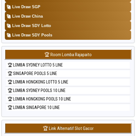
🚀
Live Draw SGP
Data Togel Taiwan
🚀
Live Draw China
🚀
Live Draw SDY Lotto
🚀
Live Draw SDY Pools
🏆 Room Lomba Rajapaito
🏆 LOMBA SYDNEY LOTTO 5 LINE
🏆 SINGAPORE POOLS 5 LINE
🏆 LOMBA HONGKONG LOTTO 5 LINE
🏆 LOMBA SYDNEY POOLS 10 LINE
🏆 LOMBA HONGKONG POOLS 10 LINE
🏆 LOMBA SINGAPORE 10 LINE
🏆 Link Alternatif Slot Gacor