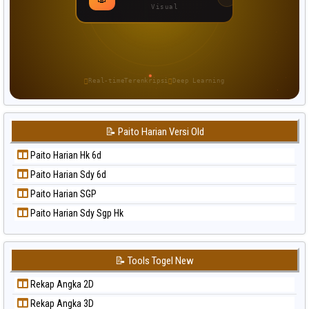
Visual
Paito Warna North Carolina Day
Paito Warna Pcso
Paito Warna Pennsylvania Day
Paito Warna Sao Paulo
Real-time
Terenkripsi
Deep Learning
Paito Warna Singapore
Paito Warna Sydney
📝 Paito Harian Versi Old
Paito Warna Sydney Lottery
Paito Warna Sydney Lottery 6d
Paito Harian Hk 6d
Paito Warna Sydney Lotto
Paito Harian Sdy 6d
Paito Warna Sydney Pools 6d
Paito Harian SGP
Paito Warna Taipei
Paito Harian Sdy Sgp Hk
Paito Warna Taiwan
📝 Tools Togel New
Rekap Angka 2D
Rekap Angka 3D