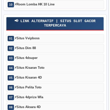
⚡
Room Lomba HK 10 Line
10
📢 LINK ALTERNATIF | SITUS SLOT GACOR
TERPERCAYA
⚡
Situs Vvipboss
01
⚡
Situs Dim 88
02
⚡
Situs 4dsuper
03
⚡
Situs Kisaran Toto
04
⚡
Situs Kisaran 4D
05
⚡
Situs Pelita Toto
06
⚡
Situs 4dprize Wla
07
⚡
Situs Aksara 4D
08