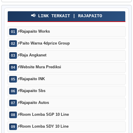
📢 LINK TERKAIT | RAJAPAITO
⚡
Rajapaito Works
01
⚡
Paito Warna 4dprize Group
02
⚡
Raja Angkanet
03
⚡
Website Mura Prediksi
04
⚡
Rajapaito INK
05
⚡
Rajapaito Sbs
06
⚡
Rajapaito Autos
07
⚡
Room Lomba SGP 10 Line
08
⚡
Room Lomba SDY 10 Line
09