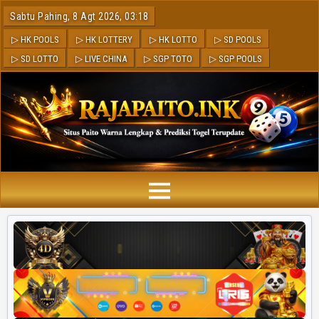
Sabtu Pahing, 8 Agt 2026, 03:18
▷ HK POOLS
▷ HK LOTTERY
▷ HK LOTTO
▷ SD POOLS
▷ SD LOTTO
▷ LIVE CHINA
▷ SGP TOTO
▷ SGP POOLS