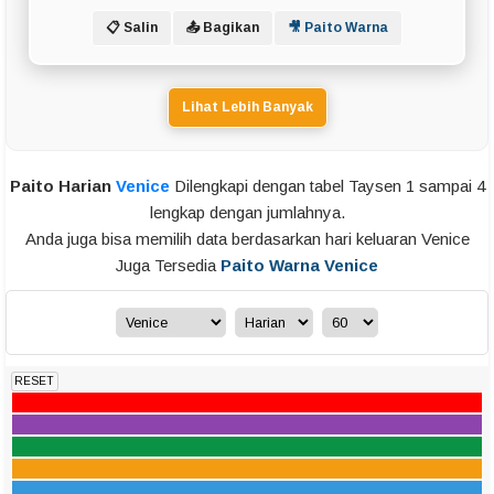
📋 Salin
📤 Bagikan
🎥 Paito Warna
Lihat Lebih Banyak
Paito Harian
Venice
Dilengkapi dengan tabel Taysen 1 sampai 4
lengkap dengan jumlahnya.
Anda juga bisa memilih data berdasarkan hari keluaran Venice
Juga Tersedia
Paito Warna Venice
RESET