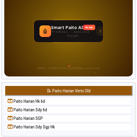
Paito Warna Kuda Lari
Paito Warna Magnum Cambodia
Paito Warna Nagoya
Smart Paito AI
NEW
🤖
Paito Warna New York Midday
Prediksi · Analisis ·
Visual
Paito Warna North Carolina Day
Paito Warna Pcso
Paito Warna Pennsylvania Day
Paito Warna Sao Paulo
Real-time
Terenkripsi
Deep Learning
Paito Warna Singapore
Paito Warna Sydney
📝 Paito Harian Versi Old
Paito Warna Sydney Lottery
Paito Warna Sydney Lottery 6d
Paito Harian Hk 6d
Paito Warna Sydney Lotto
Paito Harian Sdy 6d
Paito Warna Sydney Pools 6d
Paito Harian SGP
Paito Warna Taipei
Paito Harian Sdy Sgp Hk
Paito Warna Taiwan