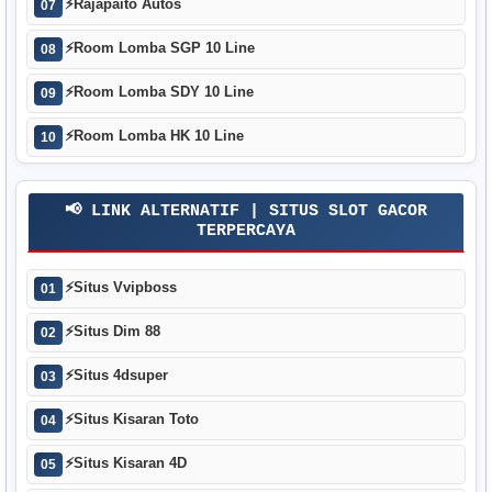
⚡
Rajapaito Autos
07
⚡
Room Lomba SGP 10 Line
08
⚡
Room Lomba SDY 10 Line
09
⚡
Room Lomba HK 10 Line
10
📢 LINK ALTERNATIF | SITUS SLOT GACOR
TERPERCAYA
⚡
Situs Vvipboss
01
⚡
Situs Dim 88
02
⚡
Situs 4dsuper
03
⚡
Situs Kisaran Toto
04
⚡
Situs Kisaran 4D
05