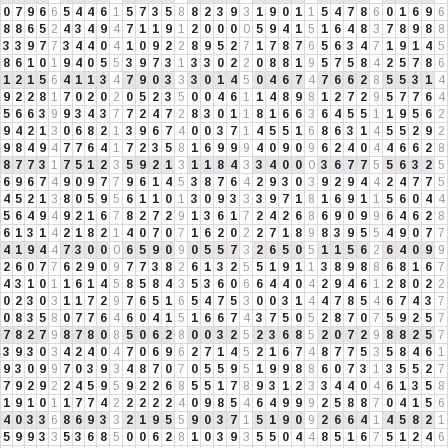
0
7
9
6
6
5
4
4
6
1
5
7
3
5
8
8
2
3
9
3
1
9
0
1
1
5
4
7
8
6
0
1
6
9
6
8
8
6
5
2
4
3
4
9
4
7
1
1
9
1
2
0
0
0
0
5
9
4
1
5
1
6
4
8
3
7
8
9
8
8
3
3
9
7
7
3
4
4
0
4
1
0
9
2
2
8
9
5
2
7
1
7
8
7
6
5
6
3
4
7
1
9
1
4
5
8
6
1
0
1
9
4
0
5
5
3
9
7
3
1
3
3
0
2
2
0
8
8
1
9
5
7
5
8
4
2
5
7
8
6
1
2
1
5
6
4
1
1
3
4
7
9
0
3
3
3
0
1
4
5
0
4
6
7
4
7
6
6
2
8
5
5
3
1
4
9
2
2
8
1
7
0
2
0
2
0
5
2
3
5
0
0
4
6
1
1
4
8
9
8
1
2
7
2
9
5
7
7
6
4
5
6
6
3
9
9
3
4
3
7
7
2
4
7
2
8
3
0
1
1
8
1
6
6
3
6
4
5
5
1
1
9
5
6
2
9
4
2
1
3
0
6
8
2
1
3
9
6
7
4
0
0
3
7
1
4
5
5
1
6
8
6
3
1
4
5
5
2
9
2
9
8
4
9
4
7
7
6
4
1
7
2
3
5
8
1
6
9
9
9
4
0
9
0
9
6
2
4
0
4
4
6
6
2
8
8
7
7
3
1
7
5
1
2
3
5
9
2
1
3
1
1
8
4
3
3
4
0
0
0
3
6
7
7
5
5
6
3
2
5
6
9
6
7
4
9
0
9
7
7
9
6
1
4
5
3
8
7
6
4
2
9
3
0
3
9
2
9
4
4
2
4
7
7
5
4
5
2
1
3
8
0
5
9
5
6
1
1
0
1
3
0
9
3
3
3
9
7
1
8
1
6
9
1
1
5
6
0
4
4
5
6
4
9
4
9
2
1
6
7
8
2
7
2
9
1
3
6
1
7
2
4
2
6
8
6
9
0
9
9
6
4
6
2
8
6
1
3
1
4
2
1
8
2
1
4
0
7
0
7
1
6
2
0
2
2
7
1
8
9
8
3
9
5
5
4
9
0
7
7
4
1
9
4
4
7
3
0
0
0
6
5
9
0
9
0
5
5
7
3
2
6
5
0
5
1
1
5
6
2
6
4
0
9
9
2
6
0
7
7
6
2
9
0
9
7
7
3
8
2
6
1
3
2
5
5
1
9
1
1
3
8
9
8
8
6
8
1
6
7
4
3
1
0
1
1
6
1
4
5
8
5
8
4
3
5
3
6
0
6
6
4
4
0
4
2
9
4
6
1
2
8
0
2
2
0
2
3
0
3
1
1
7
2
9
7
6
5
1
6
5
4
7
5
3
0
0
3
1
4
4
7
8
5
4
6
7
4
3
7
0
8
3
5
8
0
7
7
6
4
6
0
4
1
5
1
6
6
7
4
3
7
5
0
5
2
8
7
0
7
5
9
2
5
7
7
8
2
7
9
8
7
8
0
8
5
0
6
2
8
0
0
3
2
5
2
3
6
8
5
2
0
7
2
9
8
8
2
5
7
3
9
3
0
3
4
2
4
0
4
7
0
6
9
6
2
7
1
4
5
2
1
6
7
4
8
7
7
5
3
5
8
4
6
1
9
3
0
9
9
7
0
3
9
3
4
8
7
0
7
0
5
5
9
5
1
9
9
8
8
6
0
7
3
1
3
5
5
2
7
7
9
2
9
2
2
4
5
9
5
9
2
2
6
8
5
5
1
7
8
9
3
1
2
3
3
4
4
0
4
6
1
3
5
8
1
9
1
0
1
1
7
7
4
2
2
2
2
2
4
0
9
8
5
4
6
4
9
9
9
2
5
8
8
7
0
4
1
5
6
4
0
3
3
6
8
6
9
3
3
2
1
9
5
5
9
0
3
7
1
5
1
9
0
9
2
6
6
4
1
4
5
8
2
1
5
9
9
3
3
5
3
6
8
5
0
0
6
2
8
1
0
3
9
3
5
5
0
4
4
8
5
1
6
7
5
1
2
4
6