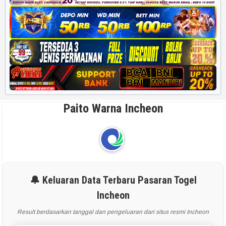
Paito Warna Incheon
🔔 Keluaran Data Terbaru Pasaran Togel
Incheon
Result berdasarkan tanggal dan pengeluaran dari situs resmi Incheon