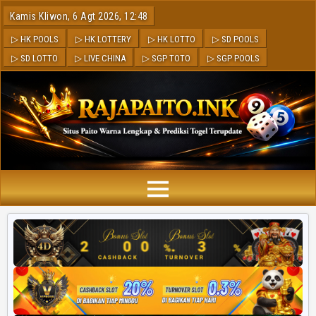
Kamis Kliwon, 6 Agt 2026, 12:48
▷ HK POOLS
▷ HK LOTTERY
▷ HK LOTTO
▷ SD POOLS
▷ SD LOTTO
▷ LIVE CHINA
▷ SGP TOTO
▷ SGP POOLS