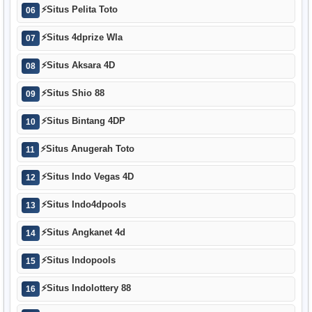
⚡
Situs Pelita Toto
06
⚡
Situs 4dprize Wla
07
⚡
Situs Aksara 4D
08
⚡
Situs Shio 88
09
⚡
Situs Bintang 4DP
10
⚡
Situs Anugerah Toto
11
⚡
Situs Indo Vegas 4D
12
⚡
Situs Indo4dpools
13
⚡
Situs Angkanet 4d
14
⚡
Situs Indopools
15
⚡
Situs Indolottery 88
16