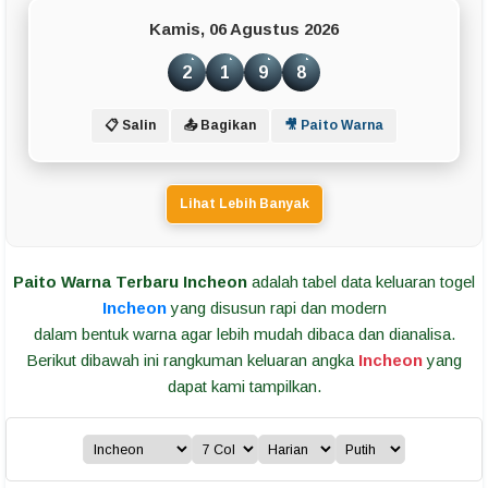
Kamis, 06 Agustus 2026
2
1
9
8
📋 Salin
📤 Bagikan
🎥 Paito Warna
Lihat Lebih Banyak
Paito Warna Terbaru Incheon
adalah tabel data keluaran togel
Incheon
yang disusun rapi dan modern
dalam bentuk warna agar lebih mudah dibaca dan dianalisa.
Berikut dibawah ini rangkuman keluaran angka
Incheon
yang
dapat kami tampilkan.