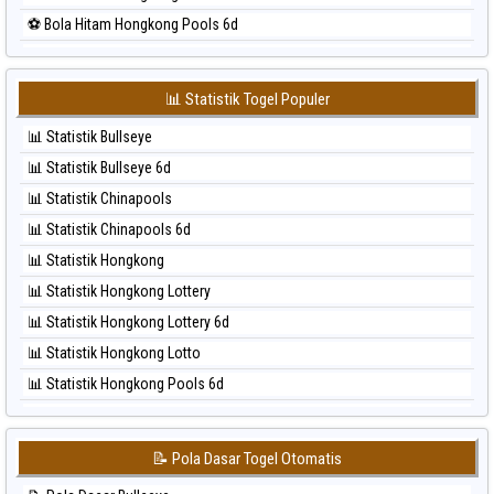
⚽ Bola Merah Sydney
⚽ Bola Hitam Hongkong Pools 6d
⚽ Bola Merah Sydney Lottery
⚽ Bola Hitam Japan
⚽ Bola Merah Sydney Lottery 6d
⚽ Bola Hitam Japan 6d
⚽ Bola Merah Sydney Lotto
📊 Statistik Togel Populer
⚽ Bola Hitam Korea
⚽ Bola Merah Sydney Pools 6d
📊 Statistik Bullseye
⚽ Bola Hitam Kuda Lari
⚽ Bola Merah Taipei
📊 Statistik Bullseye 6d
⚽ Bola Hitam Magnum Cambodia
⚽ Bola Merah Taiwan
📊 Statistik Chinapools
⚽ Bola Hitam Nagoya
📊 Statistik Chinapools 6d
⚽ Bola Hitam North Carolina Day
📊 Statistik Hongkong
⚽ Bola Hitam Pcso
📊 Statistik Hongkong Lottery
⚽ Bola Hitam Sao Paulo
📊 Statistik Hongkong Lottery 6d
⚽ Bola Hitam Singapore
📊 Statistik Hongkong Lotto
⚽ Bola Hitam Sydney
📊 Statistik Hongkong Pools 6d
⚽ Bola Hitam Sydney Lottery
📊 Statistik Japan
⚽ Bola Hitam Sydney Lottery 6d
📊 Statistik Japan 6d
⚽ Bola Hitam Sydney Lotto
📝 Pola Dasar Togel Otomatis
📊 Statistik Korea
⚽ Bola Hitam Sydney Pools 6d