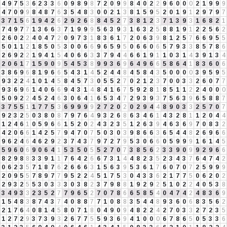
4
9
7
5
3
6
2
3
3
6
0
9
8
9
8
7
2
0
9
9
8
4
0
2
2
9
6
0
0
0
2
1
9
9
9
4
7
0
9
9
8
4
8
7
6
3
5
4
8
3
0
0
2
1
3
8
1
5
9
5
2
0
1
9
1
2
9
7
9
7
3
7
1
5
6
1
9
4
2
6
2
9
2
6
8
8
4
5
2
7
3
8
1
2
3
7
1
3
9
3
1
6
8
2
1
7
4
9
7
7
1
3
6
6
3
7
1
9
9
9
5
6
3
9
3
1
6
3
2
5
8
8
1
9
1
2
2
5
6
2
2
6
0
2
2
4
0
4
7
2
0
9
7
3
1
8
3
6
1
7
2
0
6
3
9
8
1
2
5
7
6
6
9
5
5
5
0
1
1
2
1
8
5
0
5
3
0
0
6
6
9
6
5
9
5
0
6
6
0
6
5
7
9
3
3
8
5
7
8
6
2
6
9
2
2
1
9
4
1
5
4
0
6
6
3
3
7
9
4
4
6
6
1
9
1
1
0
3
1
4
3
9
1
3
4
2
0
6
1
7
1
5
9
0
9
5
4
5
3
8
9
9
3
6
9
6
4
9
6
6
5
8
6
4
1
8
3
6
0
6
3
8
6
9
6
8
1
9
6
6
5
4
3
1
4
5
2
4
4
8
4
5
8
4
3
5
0
0
0
0
3
9
5
9
5
9
3
2
2
4
1
0
1
4
5
8
4
5
7
3
0
5
5
2
7
0
2
1
2
3
7
0
0
3
3
2
6
0
7
7
9
3
6
9
6
1
4
0
6
6
9
4
3
1
4
8
4
1
6
7
5
9
2
8
1
8
5
1
1
2
2
4
0
0
0
5
0
9
2
2
4
5
2
4
6
3
0
6
4
1
6
5
3
4
7
2
9
3
9
3
7
5
6
3
9
6
5
8
8
7
3
7
5
5
1
1
7
7
5
3
6
9
9
9
9
2
7
2
0
2
0
2
9
4
4
8
9
0
3
3
2
5
7
0
7
9
2
3
2
5
0
3
8
0
8
7
9
7
6
4
9
3
2
6
8
6
3
4
6
1
4
3
2
8
1
1
2
0
4
4
1
2
4
6
1
0
5
9
6
6
1
5
2
0
2
4
3
2
3
5
1
2
6
3
9
4
6
3
6
9
7
0
8
3
2
4
2
0
6
6
1
4
2
5
7
9
4
7
0
7
5
0
3
0
3
9
8
6
6
3
6
5
4
4
8
2
6
9
6
6
9
6
2
4
6
4
6
2
9
2
3
7
4
3
7
9
7
2
7
9
5
3
0
6
6
0
5
9
9
9
1
6
1
4
5
5
9
6
0
6
9
0
6
4
1
5
3
5
0
5
5
2
7
0
7
3
8
5
6
2
3
3
9
0
9
9
2
9
6
6
8
2
9
8
8
3
3
9
1
1
7
6
4
2
6
6
7
3
1
4
4
8
2
3
5
2
3
4
3
7
6
4
7
4
2
0
6
2
3
5
7
1
8
7
6
2
6
6
6
3
1
5
6
3
9
5
3
6
1
7
6
0
7
0
7
2
5
9
9
9
2
0
9
5
5
7
8
9
7
7
9
5
2
2
4
5
1
7
5
3
0
4
3
3
6
2
1
7
7
5
0
6
2
0
2
2
9
3
2
5
5
3
0
3
3
3
0
3
8
2
3
7
9
8
8
1
9
2
9
2
5
1
0
2
2
4
0
5
3
8
3
4
9
3
3
2
3
5
2
7
7
9
6
5
2
7
0
7
8
6
6
5
8
5
4
0
4
7
4
2
4
8
3
6
9
1
5
4
8
3
8
7
4
3
7
4
0
8
8
7
7
1
0
8
8
3
5
4
4
8
9
3
6
0
6
8
3
5
6
2
2
1
7
6
4
0
8
1
4
5
8
0
7
1
8
0
4
9
0
9
4
8
2
2
4
2
7
0
3
3
2
7
2
3
5
1
2
7
2
9
3
7
3
9
3
2
6
7
7
5
5
9
3
6
9
4
1
0
0
0
6
7
8
6
5
0
5
3
3
6