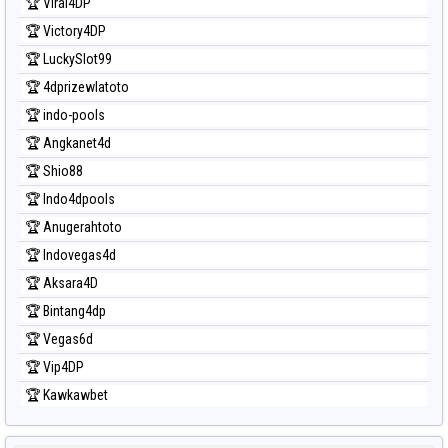
🏆 Viral4DP
🏆 Victory4DP
🏆 LuckySlot99
🏆 4dprizewlatoto
🏆 indo-pools
🏆 Angkanet4d
🏆 Shio88
🏆 Indo4dpools
🏆 Anugerahtoto
🏆 Indovegas4d
🏆 Aksara4D
🏆 Bintang4dp
🏆 Vegas6d
🏆 Vip4DP
🏆 Kawkawbet