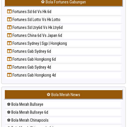
Paito Harian Sydney Lottery
⚽ Bola Fortunes Gabungan
Prediksi Korea
Paito Harian Sydney Lottery 6d
Fortunes Sd 6d Vs Hk 6d
Prediksi Kuda Lari
Paito Harian Sydney Lotto
Fortunes Sd Lotto Vs Hk Lotto
Prediksi Magnum Cambodia
Paito Harian Sydney Pools 6d
Fortunes Sd Ltry6d Vs Hk Ltry6d
Prediksi Nagoya
Paito Harian Taipei
Fortunes China 6d Vs Japan 6d
Prediksi North Carolina Day
Paito Harian Taiwan
Fortunes Sydney | Sgp | Hongkong
Prediksi Pcso
Fortunes Gab Sydney 6d
Prediksi Sao Paulo
Fortunes Gab Hongkong 6d
Prediksi Singapore
Fortunes Gab Sydney 4d
Prediksi Sydney
Fortunes Gab Hongkong 4d
Prediksi Sydney Lottery
Prediksi Sydney Lottery 6d
Prediksi Sydney Lotto
⚽ Bola Merah News
Prediksi Sydney Pools 6d
⚽ Bola Merah Bullseye
Prediksi Taipei
⚽ Bola Merah Bullseye 6d
Prediksi Taiwan
⚽ Bola Merah Chinapools