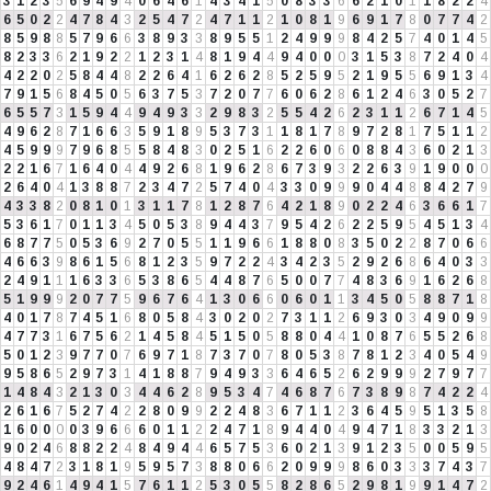
3
1
2
3
5
6
9
4
9
4
0
6
4
6
1
4
3
4
1
5
0
8
3
3
6
6
2
1
0
1
1
8
2
2
4
6
5
0
2
2
4
7
8
4
3
2
5
4
7
2
4
7
1
1
2
1
0
8
1
9
6
9
1
7
8
0
7
7
4
2
8
5
9
8
8
5
7
9
6
6
3
8
9
3
3
8
9
5
5
1
2
4
9
9
9
8
4
2
5
7
4
0
1
4
5
8
2
3
3
6
2
1
9
2
2
1
2
3
1
4
8
1
9
4
4
9
4
0
0
0
3
1
5
3
8
7
2
4
0
4
4
2
2
0
2
5
8
4
4
8
2
2
6
4
1
6
2
6
2
8
5
2
5
9
5
2
1
9
5
5
6
9
1
3
4
7
9
1
5
6
8
4
5
0
5
6
3
7
5
3
7
2
0
7
7
6
0
6
2
8
6
1
2
4
6
3
0
5
2
7
6
5
5
7
3
1
5
9
4
4
9
4
9
3
3
2
9
8
3
2
5
5
4
2
6
2
3
1
1
2
6
7
1
4
5
4
9
6
2
8
7
1
6
6
3
5
9
1
8
9
5
3
7
3
1
1
8
1
7
8
9
7
2
8
1
7
5
1
1
2
4
5
9
9
9
7
9
6
8
5
5
8
4
8
3
0
2
5
1
6
2
2
6
0
6
0
8
8
4
3
6
0
2
1
3
2
2
1
6
7
1
6
4
0
4
4
9
2
6
8
1
9
6
2
8
6
7
3
9
3
2
2
6
3
9
1
9
0
0
0
2
6
4
0
4
1
3
8
8
7
2
3
4
7
2
5
7
4
0
4
3
3
0
9
9
9
0
4
4
8
8
4
2
7
9
4
3
3
8
2
0
8
1
0
1
3
1
1
7
8
1
2
8
7
6
4
2
1
8
9
0
2
2
4
6
3
6
6
1
7
5
3
6
1
7
0
1
1
3
4
5
0
5
3
8
9
4
4
3
7
9
5
4
2
6
2
2
5
9
5
4
5
1
3
4
6
8
7
7
5
0
5
3
6
9
2
7
0
5
5
1
1
9
6
6
1
8
8
0
8
3
5
0
2
2
8
7
0
6
6
4
6
6
3
9
8
6
1
5
6
8
1
2
3
5
9
7
2
2
4
3
4
2
3
5
2
9
2
6
8
6
4
0
3
3
2
4
9
1
1
1
6
3
3
6
5
3
8
6
5
4
4
8
7
6
5
0
0
7
7
4
8
3
6
9
1
6
2
6
8
5
1
9
9
9
2
0
7
7
5
9
6
7
6
4
1
3
0
6
6
0
6
0
1
1
3
4
5
0
5
8
8
7
1
8
4
0
1
7
8
7
4
5
1
6
8
0
5
8
4
3
0
2
0
2
7
3
1
1
2
6
9
3
0
3
4
9
0
9
9
4
7
7
3
1
6
7
5
6
2
1
4
5
8
4
5
1
5
0
5
8
8
0
4
4
1
0
8
7
6
5
5
2
6
8
5
0
1
2
3
9
7
7
0
7
6
9
7
1
8
7
3
7
0
7
8
0
5
3
8
7
8
1
2
3
4
0
5
4
9
9
5
8
6
5
2
9
7
3
1
4
1
8
8
7
9
4
9
3
3
6
4
6
5
2
6
2
9
9
9
2
7
9
7
7
1
4
8
4
3
2
1
3
0
3
4
4
6
2
8
9
5
3
4
7
4
6
8
7
6
7
3
8
9
8
7
4
2
2
4
2
6
1
6
7
5
2
7
4
2
2
8
0
9
9
2
2
4
8
3
6
7
1
1
2
3
6
4
5
9
5
1
3
5
8
1
6
0
0
0
0
3
9
6
6
6
0
1
1
2
2
4
7
1
8
9
4
4
0
4
9
4
7
1
8
3
3
2
1
3
9
0
2
4
6
8
8
2
2
4
8
4
9
4
4
6
5
7
5
3
6
0
2
1
3
9
1
2
3
5
0
0
5
9
5
4
8
4
7
2
3
1
8
1
9
5
9
5
7
3
8
8
0
6
6
2
0
9
9
9
8
6
0
3
3
3
7
4
3
7
9
2
4
6
1
4
9
4
1
5
7
6
1
1
2
5
3
0
5
5
8
2
8
6
5
2
9
8
1
9
9
1
4
7
2