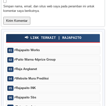
Simpan nama, email, dan situs web saya pada peramban ini untuk
komentar saya berikutnya.
📢 LINK TERKAIT | RAJAPAITO
⚡
Rajapaito Works
01
⚡
Paito Warna 4dprize Group
02
⚡
Raja Angkanet
03
⚡
Website Mura Prediksi
04
⚡
Rajapaito INK
05
⚡
Rajapaito Sbs
06