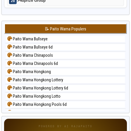
⚡
4dprize Group
28
📝 Paito Warna Populers
Paito Warna Bullseye
Paito Warna Bullseye 6d
Paito Warna Chinapools
Paito Warna Chinapools 6d
Paito Warna Hongkong
Paito Warna Hongkong Lottery
Paito Warna Hongkong Lottery 6d
Paito Warna Hongkong Lotto
Paito Warna Hongkong Pools 6d
Paito Warna Japan
Paito Warna Japan 6d
POWERED BY AI RAJAPAITO
Paito Warna Korea