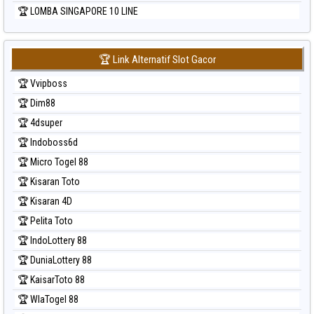
🏆 LOMBA SINGAPORE 10 LINE
🏆 Link Alternatif Slot Gacor
🏆 Vvipboss
🏆 Dim88
🏆 4dsuper
🏆 Indoboss6d
🏆 Micro Togel 88
🏆 Kisaran Toto
🏆 Kisaran 4D
🏆 Pelita Toto
🏆 IndoLottery 88
🏆 DuniaLottery 88
🏆 KaisarToto 88
🏆 WlaTogel 88