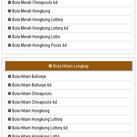
⚽ Bola Merah Chinapools 6d
⚽ Bola Merah Hongkong
⚽ Bola Merah Hongkong Lottery
⚽ Bola Merah Hongkong Lottery 6d
⚽ Bola Merah Hongkong Lotto
⚽ Bola Merah Hongkong Pools 6d
⚽ Bola Merah Japan
⚽ Bola Merah Japan 6d
⚽ Bola Hitam Lengkap
⚽ Bola Merah Korea
⚽ Bola Hitam Bullseye
⚽ Bola Merah Kuda Lari
⚽ Bola Hitam Bullseye 6d
⚽ Bola Merah Magnum Cambodia
⚽ Bola Hitam Chinapools
⚽ Bola Merah Nagoya
⚽ Bola Hitam Chinapools 6d
⚽ Bola Merah North Carolina Day
⚽ Bola Hitam Hongkong
⚽ Bola Merah Pcso
⚽ Bola Hitam Hongkong Lottery
⚽ Bola Merah Sao Paulo
⚽ Bola Hitam Hongkong Lottery 6d
⚽ Bola Merah Singapore
⚽ Bola Hitam Hongkong Lotto