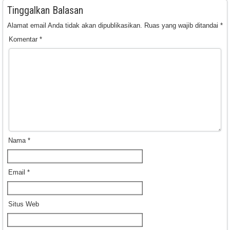
Tinggalkan Balasan
Alamat email Anda tidak akan dipublikasikan.
Ruas yang wajib ditandai
*
Komentar
*
Nama
*
Email
*
Situs Web