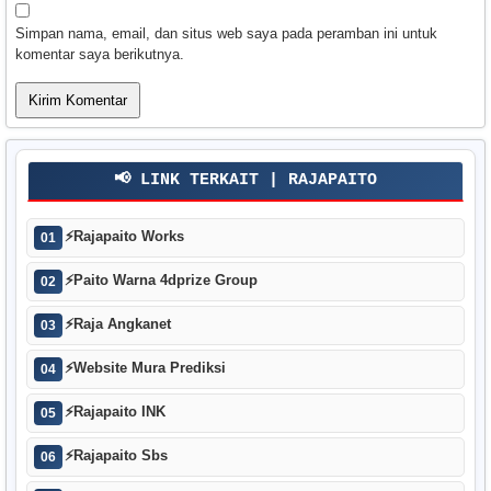
Simpan nama, email, dan situs web saya pada peramban ini untuk
komentar saya berikutnya.
📢 LINK TERKAIT | RAJAPAITO
⚡
Rajapaito Works
01
⚡
Paito Warna 4dprize Group
02
⚡
Raja Angkanet
03
⚡
Website Mura Prediksi
04
⚡
Rajapaito INK
05
⚡
Rajapaito Sbs
06