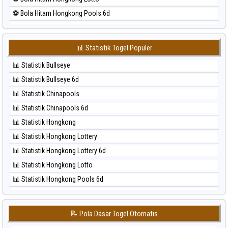
⚽ Bola Merah Sydney
⚽ Bola Hitam Hongkong Pools 6d
⚽ Bola Merah Sydney Lottery
⚽ Bola Hitam Japan
⚽ Bola Merah Sydney Lottery 6d
⚽ Bola Hitam Japan 6d
⚽ Bola Merah Sydney Lotto
📊 Statistik Togel Populer
⚽ Bola Hitam Korea
⚽ Bola Merah Sydney Pools 6d
📊 Statistik Bullseye
⚽ Bola Hitam Kuda Lari
⚽ Bola Merah Taipei
📊 Statistik Bullseye 6d
⚽ Bola Hitam Magnum Cambodia
⚽ Bola Merah Taiwan
📊 Statistik Chinapools
⚽ Bola Hitam Nagoya
📊 Statistik Chinapools 6d
⚽ Bola Hitam North Carolina Day
📊 Statistik Hongkong
⚽ Bola Hitam Pcso
📊 Statistik Hongkong Lottery
⚽ Bola Hitam Sao Paulo
📊 Statistik Hongkong Lottery 6d
⚽ Bola Hitam Singapore
📊 Statistik Hongkong Lotto
⚽ Bola Hitam Sydney
📊 Statistik Hongkong Pools 6d
⚽ Bola Hitam Sydney Lottery
📊 Statistik Japan
⚽ Bola Hitam Sydney Lottery 6d
📊 Statistik Japan 6d
⚽ Bola Hitam Sydney Lotto
📝 Pola Dasar Togel Otomatis
📊 Statistik Korea
⚽ Bola Hitam Sydney Pools 6d