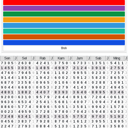
Brsh
Sen
J
Sel
J
Rab
J
Kam
J
Jum
J
Sab
J
Ming
J
7
3
0
5
5
2
6
3
8
2
4
2
4
1
5
3
7
5
0
5
6
7
3
3
6
1
3
5
1
6
5
4
1
1
2
1
4
5
5
1
3
0
3
5
8
1
4
8
5
4
4
9
9
7
7
2
1
2
4
6
3
9
1
8
9
2
7
5
6
2
4
7
6
0
6
7
9
4
5
9
1
7
6
6
3
1
1
0
2
2
9
9
5
5
1
0
2
3
0
3
7
2
5
7
3
9
1
4
4
8
1
8
5
2
7
1
9
4
2
6
6
0
0
2
2
5
9
1
2
3
5
8
2
0
2
8
6
5
9
5
6
8
7
0
7
3
3
5
8
4
0
9
6
5
2
0
1
0
6
6
0
8
6
4
1
0
2
8
8
7
1
0
9
1
1
9
0
4
4
8
6
6
8
0
8
0
0
5
3
8
2
2
7
9
7
4
1
4
3
7
9
9
0
2
2
4
9
4
5
9
4
8
0
1
1
1
8
8
2
1
4
4
0
7
7
8
3
9
3
3
3
6
4
0
4
8
8
9
5
5
8
3
4
6
1
9
2
0
0
0
6
3
1
0
1
9
5
7
9
7
2
8
4
4
8
8
9
1
6
7
7
2
0
4
4
0
6
1
8
9
9
6
3
6
9
6
5
3
4
7
2
5
4
1
5
5
6
8
1
9
4
0
0
7
7
1
0
9
4
4
7
4
8
3
2
8
8
6
0
6
5
7
7
4
2
9
8
9
6
6
5
0
5
1
6
3
5
8
1
9
9
9
6
2
8
1
5
7
8
6
0
0
2
3
5
4
9
5
9
5
3
7
2
8
1
9
7
8
0
8
7
0
4
2
6
5
9
4
8
3
6
3
0
3
3
7
2
4
8
3
6
3
4
1
5
0
2
8
1
9
3
6
1
5
6
5
7
5
2
7
9
7
0
3
3
5
1
9
2
2
0
4
5
6
2
3
8
3
7
1
7
9
2
8
1
8
7
0
4
4
1
6
1
2
3
3
9
5
5
1
1
8
9
5
5
2
2
4
7
2
2
7
9
3
3
0
8
8
4
3
5
1
3
3
6
1
2
3
5
8
7
1
3
6
9
3
5
8
0
8