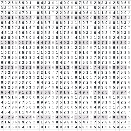
7
0
2
6
8
5
9
9
1
1
8
4
3
3
6
1
4
9
0
9
6
7
6
8
5
2
9
3
3
6
2
5
8
6
5
3
3
1
8
9
2
0
8
6
5
7
5
3
3
6
2
8
6
8
5
1
0
6
4
1
5
2
4
8
3
9
3
8
6
5
7
2
0
0
0
4
7
9
1
1
0
5
6
1
7
2
2
9
8
8
0
4
9
6
6
3
1
1
8
9
4
1
2
9
2
3
0
8
1
9
6
3
9
2
2
8
1
6
4
1
3
1
0
5
5
6
8
0
0
0
5
5
2
9
2
7
8
1
2
3
9
6
4
9
4
5
9
0
2
2
4
6
6
7
4
9
6
2
1
3
1
3
0
7
7
4
2
8
0
8
8
1
8
3
2
7
5
5
2
7
3
0
1
6
7
5
6
4
7
2
0
7
7
2
9
6
3
0
1
1
8
6
2
4
6
8
1
7
0
7
4
5
1
3
4
2
6
6
0
6
8
2
5
8
4
4
1
7
8
6
5
8
9
3
3
6
4
2
2
4
7
0
2
3
5
6
3
8
9
8
1
7
8
0
8
4
6
0
3
3
5
2
8
2
1
4
1
5
7
3
1
2
8
6
5
2
4
5
3
8
1
0
5
9
5
0
3
7
8
6
4
4
7
2
9
1
4
9
3
3
2
6
8
9
8
0
2
7
1
8
6
3
3
9
3
5
5
8
2
1
6
4
1
2
3
0
9
9
5
5
3
9
2
8
1
2
2
5
4
9
7
1
9
5
5
9
3
4
6
1
1
0
3
7
1
8
5
7
5
3
1
1
0
3
3
1
4
2
5
7
3
9
1
6
7
0
0
7
2
9
8
1
3
2
5
7
3
0
5
5
2
6
3
8
2
4
2
4
1
5
7
5
0
8
8
1
6
3
8
2
7
0
7
5
3
0
3
8
9
8
6
7
6
5
2
8
2
5
1
6
0
5
6
7
4
8
4
2
4
6
0
3
5
9
5
8
0
7
2
9
1
9
6
7
4
2
6
3
3
6
4
2
8
1
9
6
5
8
7
6
0
1
1
3
4
6
1
2
8
1
7
4
9
9
9
8
6
0
9
9
7
6
2
7
9
8
3
0
5
5
3
2
1
6
7
7
4
2
5
7
9
9
0
1
1
6
3
3
2
5
6
7
5
9
5
8
6
7
2
9
9
8
0
3
3
2
1
0
6
6
7
1
2
8
1
9
1
1
0
1
7
5
9
3
3
8
5
5
0
5
9
0
3
9
3
0
3
7
0
7
6
4
8
2
1
3
6
8
6
5
0
0
7
2
9
4
4
7
9
7
0
9
7
8
6
6
3
2
6
8
9
9
0
3
3
3
8
5
4
9
6
1
2
2
4
5
9
5
1
6
8
8
3
6
9
5
3
9
8
8
6
6
4
4
8
9
1
2
1
3
9
3
6
8
5
7
8
1
9
1
1
4
9
7
7
7
6
2
5
7
3
3
9
4
4
8
4
5
1
6
5
8
0
0
0
9
5
8
4
3
3
0
9
9
9
1
7
8
9
8
2
6
1
7
8
1
0
0
8
8
4
5
1
8
9
7
7
5
5
1
8
9
9
5
5
3
5
1
1
2
6
0
7
9
7
9
9
8
1
9
1
4
2
2
4
7
2
7
8
6
9
7
6
6
3
8
5
3
7
1
3
2
0
0
0
5
0
2
6
8
4
8
2
0
2
1
7
5
3
8
4
5
4
5
9
1
1
4
4
8
4
4
0
5
5
9
6
2
1
3
1
1
2
1
3
3
1
2
3
5
5
4
2
5
7
4
6
2
9
2
4
6
2
4
6
7
6
0
2
2
4
5
4
9
4
1
5
6
4
1
0
7
4
0
4
0
1
4
1
5
2
1
6
0
6
3
9
2
9
2
8
1
9
9
9
8
6
9
8
8
6
5
4
7
2
7
5
7
8
6
3
5
7
4
2
0
8
3
5
8
3
4
0
3
3
1
9
1
6
7
8
8
8
3
2
4
6
3
5
8
5
6
1
5
6
5
4
9
2
2