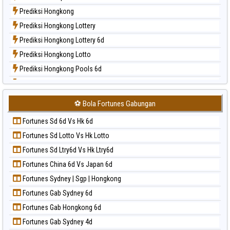
Paito Harian New York Midday
Prediksi Hongkong
Paito Harian North Carolina Day
Prediksi Hongkong Lottery
Paito Harian Pcso
Prediksi Hongkong Lottery 6d
Paito Harian Pennsylvania Day
Prediksi Hongkong Lotto
Paito Harian Sao Paulo
Prediksi Hongkong Pools 6d
Paito Harian Singapore
Prediksi Japan
Paito Harian Sydney
Prediksi Japan 6d
Paito Harian Sydney Lottery
⚽ Bola Fortunes Gabungan
Prediksi Korea
Paito Harian Sydney Lottery 6d
Fortunes Sd 6d Vs Hk 6d
Prediksi Kuda Lari
Paito Harian Sydney Lotto
Fortunes Sd Lotto Vs Hk Lotto
Prediksi Magnum Cambodia
Paito Harian Sydney Pools 6d
Fortunes Sd Ltry6d Vs Hk Ltry6d
Prediksi Nagoya
Paito Harian Taipei
Fortunes China 6d Vs Japan 6d
Prediksi North Carolina Day
Paito Harian Taiwan
Fortunes Sydney | Sgp | Hongkong
Prediksi Pcso
Fortunes Gab Sydney 6d
Prediksi Sao Paulo
Fortunes Gab Hongkong 6d
Prediksi Singapore
Fortunes Gab Sydney 4d
Prediksi Sydney