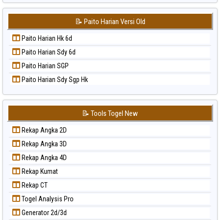
Paito Warna Sydney
📝 Paito Harian Versi Old
Paito Warna Sydney Lottery
Paito Warna Sydney Lottery 6d
Paito Harian Hk 6d
Paito Warna Sydney Lotto
Paito Harian Sdy 6d
Paito Warna Sydney Pools 6d
Paito Harian SGP
Paito Warna Taipei
Paito Harian Sdy Sgp Hk
Paito Warna Taiwan
📝 Tools Togel New
Rekap Angka 2D
Rekap Angka 3D
Rekap Angka 4D
Rekap Kumat
Rekap CT
Togel Analysis Pro
Generator 2d/3d