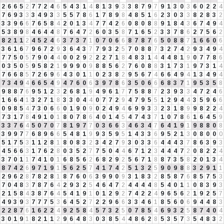
2
6
6
5
2
7
7
2
4
6
5
4
3
1
4
8
1
3
9
3
3
8
7
9
7
9
1
3
0
3
6
0
2
2
4
7
6
9
3
3
3
4
9
3
3
5
5
7
8
6
1
7
8
9
8
4
8
5
1
6
2
3
0
3
3
8
2
8
3
2
3
3
9
6
6
7
6
5
8
4
2
0
1
3
4
7
7
4
2
6
0
8
0
8
8
9
1
8
4
3
6
7
4
9
4
5
3
8
9
8
4
6
4
4
8
7
6
4
7
2
6
0
3
5
8
7
1
6
5
2
3
3
7
8
6
2
7
5
6
2
8
2
1
1
2
4
5
2
4
6
3
7
3
7
1
0
7
0
6
6
8
7
8
7
6
5
0
8
8
7
1
6
6
0
6
3
6
1
6
7
9
6
7
2
9
3
6
4
3
7
7
9
3
2
5
7
0
8
8
7
3
2
7
4
2
9
3
4
9
4
7
7
5
0
5
7
9
0
4
4
0
0
2
9
2
2
2
7
1
8
4
8
3
1
4
4
4
8
1
9
0
7
7
8
6
0
3
5
0
5
9
5
8
2
1
9
9
9
0
9
8
8
5
6
2
7
6
0
8
8
3
1
7
3
1
9
7
3
1
4
7
6
6
8
5
7
2
6
9
6
4
3
0
1
1
0
2
3
8
2
9
5
6
7
4
6
6
4
9
4
1
3
4
9
4
7
3
4
9
4
6
6
5
4
9
4
7
6
0
6
3
9
7
8
6
3
5
0
6
6
6
8
3
7
1
9
5
3
5
8
9
8
8
7
6
9
5
1
2
3
2
6
8
1
9
4
9
6
1
7
7
5
8
8
7
2
3
9
3
3
4
7
2
4
6
1
6
6
4
1
3
2
7
1
8
3
3
0
4
4
0
7
7
2
9
4
7
9
5
5
1
2
9
4
4
3
5
9
6
6
0
9
8
5
4
7
3
0
6
6
0
1
9
0
9
0
2
4
9
4
6
9
9
3
3
2
3
1
8
9
9
8
2
2
4
7
3
1
7
8
4
9
1
0
1
8
0
7
8
6
4
0
1
4
5
4
7
4
3
7
1
0
7
8
6
1
6
4
5
9
3
3
7
6
4
5
0
7
0
7
8
1
9
7
7
0
3
6
6
3
4
6
3
4
7
6
4
1
9
1
9
8
8
0
8
3
9
9
7
7
6
8
9
6
6
5
4
8
1
9
9
3
5
9
5
1
4
3
3
6
9
5
2
1
3
0
8
0
0
0
5
1
7
5
3
1
1
2
8
1
8
0
8
3
2
3
4
2
7
9
3
0
3
3
6
4
4
4
3
7
8
6
3
9
3
4
5
6
6
3
1
7
6
2
8
0
3
5
2
7
7
5
0
4
4
6
7
1
2
3
4
4
4
7
2
0
8
2
2
4
3
7
0
1
1
7
4
1
0
1
6
8
5
6
2
6
8
2
9
2
5
6
7
1
8
8
7
3
5
8
2
0
1
3
4
8
7
4
2
6
9
7
1
9
1
5
6
2
5
7
4
1
7
4
2
5
1
3
2
5
9
0
9
8
8
3
2
9
1
1
2
9
6
2
8
7
8
2
8
1
8
7
6
0
6
3
9
9
0
9
3
1
8
3
2
8
5
8
7
6
8
5
7
5
3
7
0
4
8
3
7
8
7
6
4
2
9
3
2
5
4
6
4
7
2
4
4
4
4
8
5
4
0
1
1
0
8
3
9
3
2
1
5
8
4
3
8
7
6
4
5
4
1
9
1
0
1
2
9
2
7
4
2
2
4
9
6
5
6
2
1
9
2
5
7
4
9
3
9
3
7
7
7
5
3
6
4
5
2
7
2
2
9
6
6
3
3
4
6
1
8
5
6
0
6
9
4
4
8
3
2
2
8
7
6
1
6
2
2
4
9
2
5
8
4
5
7
3
2
5
0
7
8
5
4
6
9
3
2
5
8
7
4
0
4
3
0
1
9
1
8
2
1
1
2
9
6
4
8
3
0
3
8
5
4
4
8
6
2
8
5
3
5
7
3
5
4
8
3
2