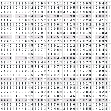
1
4
4
6
1
8
2
9
0
9
0
5
0
9
9
7
4
0
1
1
6
8
7
6
4
0
0
0
5
5
0
6
4
0
4
3
7
0
3
3
0
4
5
0
5
2
1
7
7
5
4
6
3
4
7
5
6
0
5
5
1
4
6
0
6
0
6
9
8
8
7
6
9
3
3
3
0
8
3
2
7
5
3
4
7
5
1
5
4
9
3
5
7
5
3
4
4
6
6
3
9
8
0
8
8
6
0
2
5
7
5
2
9
8
8
4
7
5
4
9
5
0
9
8
8
0
9
9
0
9
6
7
8
1
9
4
8
3
7
1
1
1
1
7
8
5
4
0
9
9
7
9
6
5
2
2
4
9
1
1
1
0
4
3
7
0
7
2
6
8
0
4
1
5
6
1
1
1
2
3
5
0
0
9
9
5
0
5
1
6
3
2
5
6
2
4
1
1
8
9
0
6
8
2
1
8
6
2
4
6
0
2
4
0
4
2
1
9
5
5
4
8
5
8
4
4
9
0
5
5
0
6
8
7
6
8
3
9
7
7
4
9
6
4
1
5
6
3
9
3
5
2
4
1
5
2
5
7
9
7
6
1
3
6
9
3
3
4
8
3
4
8
1
9
1
3
1
8
3
2
4
9
6
3
9
6
4
8
1
9
1
2
7
9
7
5
1
7
5
3
4
2
3
9
3
8
3
6
5
2
3
2
4
7
2
1
7
9
0
9
0
8
6
9
6
3
9
4
1
5
4
4
7
7
5
1
8
2
2
4
7
8
7
4
2
6
8
9
3
3
4
5
4
0
4
6
0
8
5
4
5
4
2
7
9
4
2
9
1
1
0
9
1
2
3
8
9
7
6
4
9
9
7
6
4
6
3
6
9
6
3
5
0
7
7
3
2
9
7
7
7
9
0
6
6
4
6
5
6
2
9
4
1
8
9
8
5
4
0
4
9
7
5
4
9
6
8
5
3
8
5
2
0
1
1
1
1
4
3
7
2
8
4
0
4
4
2
8
6
5
4
1
0
4
4
7
5
5
1
6
8
6
0
9
9
7
5
8
7
6
4
2
0
4
4
3
1
8
6
5
9
2
2
8
1
3
0
2
2
4
6
2
4
0
4
7
3
6
3
9
3
3
2
4
6
4
5
2
1
3
5
7
2
4
6
3
5
7
7
5
1
0
7
8
6
7
8
2
7
9
7
3
2
8
1
5
7
8
4
3
2
4
0
7
7
0
9
5
8
4
6
5
6
3
9
0
5
2
8
1
7
5
0
9
9
3
8
7
0
7
4
9
2
7
9
7
8
3
4
7
2
6
3
4
7
4
7
7
6
4
0
9
0
9
9
7
5
5
5
1
6
3
0
7
7
5
8
2
9
2
8
7
0
7
7
4
4
1
3
4
4
4
2
0
2
8
0
4
5
9
1
7
8
2
1
4
5
6
7
4
7
8
1
1
2
6
2
6
3
9
1
5
6
6
3
5
4
4
8
3
9
8
6
1
7
9
6
3
8
2
2
8
1
8
9
7
7
5
3
8
6
9
6
8
5
5
7
1
1
2
2
0
1
7
8
1
5
3
2
5
9
5
3
8
2
5
1
8
5
4
9
9
6
0
6
2
0
1
9
1
7
8
0
8
8
9
4
9
4
4
9
0
5
4
9
7
2
7
8
6
3
0
8
3
2
5
8
7
4
2
5
4
3
6
9
4
2
5
7
3
0
2
8
4
3
0
4
2
5
7
6
8
9
6
6
1
9
0
9
9
1
8
0
2
2
4
8
6
8
5
7
0
4
6
1
0
9
8
5
4
3
9
2
6
8
9
9
2
4
6
1
9
8
4
3
9
6
1
8
9
7
5
9
2
2
5
7
6
0
6
6
8
1
6
7
8
8
7
4
2
4
9
7
6
4
8
0
5
6
2
6
3
1
0
1
6
7
7
6
4
1
7
3
0
3
6
6
3
1
4
5
0
3
1
4
4
3
5
3
8
5
4
4
6
1
4
2
0
3
3
7
9
4
6
1
3
5
9
6
6
4
8
5
5
1
4
1
3
8
2