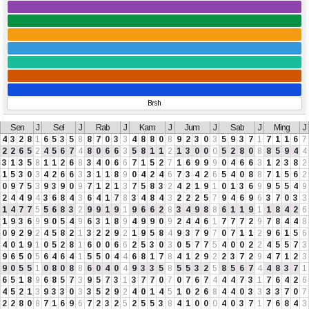
Brsh
Sen
J
Sel
J
Rab
J
Kam
J
Jum
J
Sab
J
Ming
J
4
3
2
8
1
6
5
3
5
8
8
7
0
3
3
4
8
8
0
8
9
2
3
0
3
5
9
3
7
1
7
1
1
6
7
2
2
6
5
2
4
5
6
7
4
8
0
6
6
3
5
8
1
1
2
1
3
0
0
0
5
2
8
0
8
8
5
9
4
4
3
1
3
5
8
1
1
2
6
8
3
4
0
6
6
7
1
5
2
7
1
6
9
9
9
0
4
6
6
3
1
2
3
8
2
1
5
3
0
3
4
2
6
6
3
3
1
1
8
9
0
4
2
4
6
7
3
4
2
6
5
4
0
8
8
7
1
5
6
2
0
9
7
5
3
9
3
9
0
9
7
1
2
1
3
7
5
8
3
2
4
2
1
9
1
0
1
3
6
9
9
5
5
4
9
2
4
4
9
4
3
6
8
4
3
6
4
1
7
8
3
4
8
4
3
2
2
2
5
7
9
4
6
9
6
3
7
0
3
3
1
4
7
7
5
5
6
8
3
2
9
9
1
9
1
9
6
6
2
8
3
4
9
8
8
6
1
1
9
1
1
8
4
2
6
1
9
3
6
9
9
0
5
4
9
6
3
1
8
9
4
9
9
0
9
2
4
4
6
1
7
7
7
2
9
7
8
4
4
8
0
9
2
9
2
4
5
8
2
1
3
2
2
9
2
1
9
5
8
4
9
3
7
9
7
0
7
1
1
2
9
6
1
5
6
4
0
1
9
1
0
5
2
8
1
6
0
0
6
6
2
5
3
0
3
0
5
7
7
5
4
0
0
2
2
4
5
5
7
3
9
6
5
0
5
6
4
6
4
1
5
5
0
4
4
6
8
1
7
8
4
1
2
9
2
2
3
7
2
9
4
7
1
2
3
9
0
5
5
1
0
8
0
8
8
6
0
4
0
4
9
3
3
5
8
5
5
3
2
5
8
5
6
7
4
4
8
3
7
1
6
5
1
8
9
6
8
5
7
3
9
5
7
3
1
3
7
7
0
7
0
7
6
7
4
4
4
7
3
1
7
6
4
2
6
4
5
2
1
3
9
3
3
0
3
3
5
2
9
2
4
0
1
4
5
1
0
2
6
8
4
4
0
3
3
3
3
7
0
7
2
2
8
0
8
7
1
6
9
6
7
2
3
2
5
2
5
5
3
8
4
1
0
0
0
4
0
3
7
1
7
6
8
4
3