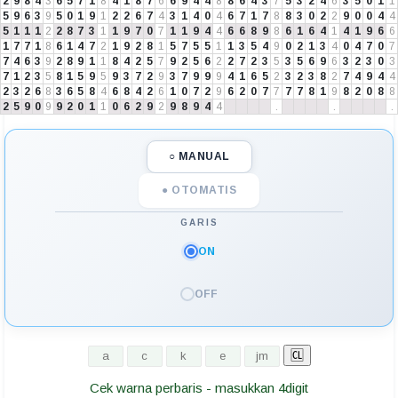
2
9
8
4
3
6
5
7
1
8
4
1
8
7
6
6
9
4
4
8
8
6
4
3
7
5
3
2
4
6
3
5
0
1
1
5
9
6
3
9
5
0
1
9
1
2
2
6
7
4
3
1
4
0
4
6
7
1
7
8
8
3
0
2
2
9
0
0
4
4
5
1
1
1
2
2
8
7
3
1
1
9
7
0
7
1
1
9
4
4
6
6
8
9
8
6
1
6
4
1
4
1
9
6
6
1
7
7
1
8
6
1
4
7
2
1
9
2
8
1
5
7
5
5
1
1
3
5
4
9
0
2
1
3
4
0
4
7
0
7
7
4
6
3
9
2
8
9
1
1
8
4
2
5
7
9
2
5
6
2
2
7
2
3
5
3
5
6
9
6
3
2
3
0
3
7
1
2
3
5
8
1
5
9
5
9
3
7
2
9
3
7
9
9
9
4
1
6
5
2
3
2
3
8
2
7
4
9
4
4
2
3
2
6
8
3
6
5
8
4
6
8
4
2
6
1
0
7
2
9
6
2
0
7
7
7
7
8
1
9
8
2
0
8
8
2
5
9
0
9
9
2
0
1
1
0
6
2
9
2
9
8
9
4
4
.
.
.
○ MANUAL
● OTOMATIS
GARIS
ON
OFF
Cek warna perbaris - masukkan 4digit