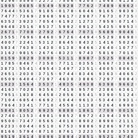
9
2
9
6
6
5
5
9
0
9
2
2
7
3
1
7
5
0
6
6
4
2
0
5
5
1
0
4
8
3
4
1
3
8
2
1
9
9
5
5
0
6
8
5
4
0
5
4
9
4
5
9
2
8
1
7
7
6
2
8
7
4
8
9
8
6
9
6
2
8
7
6
4
4
8
5
3
6
1
7
9
1
8
5
4
0
1
7
8
6
6
0
4
6
1
9
1
6
5
2
9
8
3
9
3
7
4
7
7
5
7
3
6
9
6
2
9
6
8
5
9
6
1
7
8
2
9
8
7
6
7
6
7
3
1
0
7
3
5
8
6
3
5
2
7
3
9
2
3
5
7
0
5
4
9
6
1
9
2
2
1
2
7
3
1
7
9
5
9
5
0
7
1
4
5
9
6
4
8
3
2
5
1
6
7
8
5
3
7
1
5
9
9
2
2
0
9
1
2
3
5
4
3
5
8
9
9
5
3
8
2
6
7
1
8
7
7
0
8
8
2
7
9
2
2
6
7
6
4
1
7
0
7
1
8
5
6
8
9
8
9
0
4
6
1
3
5
5
5
1
7
6
9
6
6
8
4
6
0
6
9
7
2
6
8
4
4
9
4
4
5
5
2
9
2
8
6
9
8
8
4
0
0
7
7
2
2
4
1
5
5
3
1
2
3
8
6
4
5
9
8
4
3
2
5
1
4
1
6
7
5
0
2
4
6
5
8
3
4
7
7
6
3
9
3
1
4
3
0
3
0
1
3
8
2
9
4
6
6
3
2
6
4
0
4
1
0
7
7
5
3
1
6
2
8
9
8
1
5
6
2
6
7
6
4
8
3
2
3
5
9
7
4
3
7
5
8
1
9
1
7
0
1
0
1
0
1
5
9
5
3
8
2
9
2
3
0
9
0
9
5
3
1
1
2
8
9
8
7
6
3
5
2
5
7
0
8
4
5
9
1
7
8
5
4
8
4
6
7
4
7
3
5
0
5
7
7
1
1
2
0
3
5
5
1
5
6
6
7
4
3
3
6
0
6
3
8
7
3
1
5
5
4
1
5
4
9
5
4
9
3
4
9
7
7
2
3
5
1
6
4
0
0
5
5
8
0
6
1
7
2
6
5
1
6
2
0
3
0
3
3
7
1
5
6
9
7
4
4
8
8
3
4
6
1
9
3
6
3
9
4
0
6
5
2
0
5
0
9
9
6
4
0
4
4
7
3
9
7
7
4
6
3
8
2
3
8
8
6
5
7
2
9
7
7
8
0
8
4
3
1
9
2
3
5
1
5
6
4
1
3
5
3
7
1
4
8
3
5
8
4
9
3
8
2
6
3
9
8
8
9
6
6
2
8
4
1
6
3
9
7
0
2
8
1
9
3
5
6
2
7
4
1
9
1
9
5
7
0
7
2
3
8
6
5
6
3
6
1
7
7
9
5
1
6
1
8
3
8
2
6
4
5
8
4
2
0
5
6
2
8
5
4
1
5
9
3
9
0
9
5
1
2
4
6
7
1
0
4
4
6
8
5
4
9
6
6
9
2
2
1
0
4
4
8
9
6
1
3
4
5
3
4
4
8
3
9
3
1
4
7
9
6
4
1
3
3
4
1
5
7
7
1
0
1
4
5
5
8
4
1
1
3
8
2
6
2
6
4
1
6
9
9
0
9
5
8
4
1
5
8
0
5
2
7
6
9
2
5
7
6
8
8
0
8
1
8
6
1
7
7
7
0
9
9
0
0
1
5
6
2
7
4
0
4
1
3
5
3
8
4
9
8
1
9
9
8
5
2
7
8
9
7
2
9
4
3
9
4
4
3
9
5
5
1
9
5
0
0
0
7
3
4
7
2
0
5
6
5
2
4
0
1
8
9
8
9
0
2
2
8
9
9
0
9
2
1
1
1
2
6
2
3
3
6
0
0
4
4
8
0
5
1
0
1
6
7
5
3
8
9
8
8
6
5
9
2
8
6
5
9
7
0
5
5
8
1
6
6
3
5
7
9
4
4
8
7
1
0
1
8
7
6
1
7
3
2
2
3
5
5
8
2
0
2
3
5
3
8
2
9
5
1
9
1
3
6
1
4
5
0
0
9
6
6
3
8
9
4
4
2
8
5
1
6
9
5
2
1
3
6
7
4
3
7