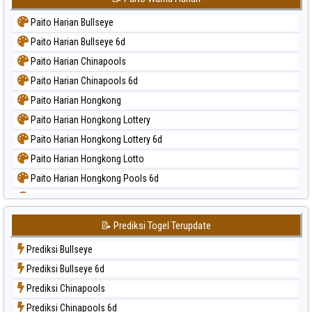
Paito Harian Bullseye
Paito Harian Bullseye 6d
Paito Harian Chinapools
Paito Harian Chinapools 6d
Paito Harian Hongkong
Paito Harian Hongkong Lottery
Paito Harian Hongkong Lottery 6d
Paito Harian Hongkong Lotto
Paito Harian Hongkong Pools 6d
Paito Harian Japan
Paito Harian Japan 6d
📝 Prediksi Togel Terupdate
Paito Harian Korea
Prediksi Bullseye
Paito Harian Kuda Lari
Prediksi Bullseye 6d
Paito Harian Magnum Cambodia
Prediksi Chinapools
Paito Harian Nagoya
Prediksi Chinapools 6d