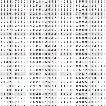
2
8
8
4
3
7
0
6
0
6
8
9
1
8
9
1
8
5
2
7
4
0
3
1
4
3
5
5
8
4
9
3
8
6
5
7
8
2
4
6
3
7
4
6
1
8
1
5
2
7
8
2
4
8
3
9
9
9
7
7
6
3
2
1
3
1
1
4
5
9
8
8
0
4
4
6
5
9
4
4
0
3
6
5
2
2
5
3
5
8
7
8
5
7
3
5
1
0
4
4
6
7
8
3
2
8
6
2
0
2
0
7
7
6
4
2
2
3
8
2
3
0
3
2
5
2
8
3
8
2
7
7
9
8
8
3
1
1
8
9
3
7
4
4
8
0
0
3
6
9
8
0
4
2
6
9
0
9
7
7
5
7
4
0
4
4
0
7
5
3
3
4
0
7
7
2
9
0
4
4
3
0
5
2
7
5
5
5
3
8
3
0
9
8
8
3
6
0
6
6
1
0
0
2
2
8
3
3
1
4
2
1
0
8
8
2
4
8
6
5
4
2
1
8
9
5
3
1
2
3
2
6
8
1
9
1
4
0
7
7
8
3
2
3
5
6
9
7
7
5
1
1
3
9
3
7
8
2
2
4
3
3
0
0
0
1
7
1
6
7
8
9
5
8
4
4
2
8
3
2
0
2
4
9
4
5
9
2
3
5
0
5
6
5
2
4
8
3
3
6
5
0
7
0
7
1
6
1
8
9
4
9
2
0
2
7
7
4
0
4
5
2
2
6
8
3
9
3
9
3
8
1
3
9
3
2
9
1
0
1
8
6
8
0
8
0
3
1
7
8
5
0
9
5
5
1
2
5
0
5
0
8
8
6
5
2
1
4
2
6
0
3
1
6
7
4
1
0
0
0
1
0
2
9
2
4
0
2
4
6
5
7
2
3
5
3
3
0
1
1
8
3
1
3
4
6
2
8
0
8
0
2
3
2
5
1
3
5
7
3
1
0
2
5
7
6
6
1
2
3
6
1
9
8
8
1
5
3
3
6
4
4
6
3
9
8
4
9
7
7
8
8
7
5
3
3
8
1
4
5
9
2
6
3
9
9
8
0
8
8
8
5
7
4
2
3
4
1
5
6
0
0
6
9
6
7
8
5
8
4
3
9
8
1
9
6
0
8
8
7
5
8
8
9
8
0
9
2
3
5
9
0
7
6
4
3
4
4
2
6
6
5
7
2
9
2
1
3
9
3
2
8
5
8
4
5
5
4
0
4
5
6
7
9
7
8
9
1
9
1
0
4
1
1
2
4
8
0
0
0
5
0
0
3
3
0
4
5
0
5
7
7
1
1
2
1
5
6
6
3
3
2
6
2
8
9
9
1
9
1
5
4
0
1
1
9
0
1
9
1
4
1
2
6
8
1
1
0
9
9
6
0
9
0
9
6
9
1
3
4
7
5
7
2
9
8
5
2
3
5
0
9
0
7
7
0
0
9
8
8
8
7
0
7
7
6
4
8
0
8
5
9
7
1
8
3
2
6
7
4
3
3
0
4
4
7
5
1
8
9
8
0
4
9
4
7
8
9
3
3
1
9
7
1
8
9
9
4
8
3
6
6
6
2
8
9
3
6
1
7
7
3
5
2
7
3
6
5
0
5
2
0
2
1
3
2
6
2
8
1
7
3
2
8
1
4
4
5
5
1
4
2
4
0
4
0
8
5
3
8
1
7
5
2
7
2
9
1
9
1
3
5
7
4
2
1
1
8
0
8
8
9
6
5
2
0
1
8
2
1
5
9
4
3
7
8
4
4
0
4
0
2
7
3
1
1
1
0
9
9
1
0
3
0
3
9
4
0
4
4
2
4
3
7
1
6
1
7
8
6
3
6
7
8
6
0
0
4
0
4
3
2
0
0
0
1
4
7
2
9
2
6
3
7
1
4
8
0
7
7
2
0
3
6
9
1
3
7
8
6
9
8
8
8
7
2
2
0
2
2
9
2
9
4
4
5
4
0
6
6
2
0
9
4
4
5
0
6
9
6
7
0
8
0
8
7
6
9
6
6
1
1
0
5
5
7
1
7
1
8
4
9
8
5
4
8
2
0
0
0