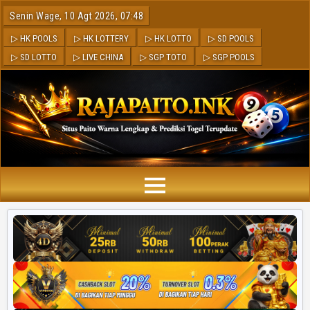
Senin Wage, 10 Agt 2026, 07:48
▷ HK POOLS
▷ HK LOTTERY
▷ HK LOTTO
▷ SD POOLS
▷ SD LOTTO
▷ LIVE CHINA
▷ SGP TOTO
▷ SGP POOLS