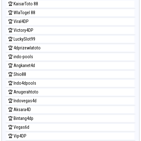
🏆 KaisarToto 88
🏆 WlaTogel 88
🏆 Viral4DP
🏆 Victory4DP
🏆 LuckySlot99
🏆 4dprizewlatoto
🏆 indo-pools
🏆 Angkanet4d
🏆 Shio88
🏆 Indo4dpools
🏆 Anugerahtoto
🏆 Indovegas4d
🏆 Aksara4D
🏆 Bintang4dp
🏆 Vegas6d
🏆 Vip4DP