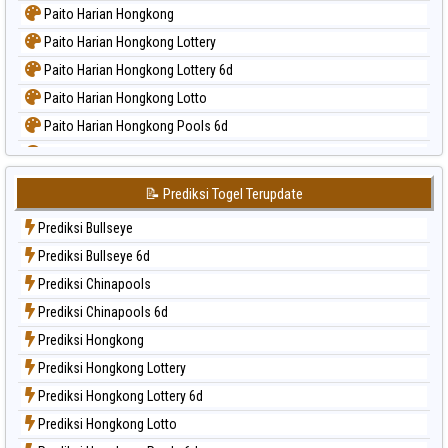
Paito Harian Hongkong
Paito Harian Hongkong Lottery
Paito Harian Hongkong Lottery 6d
Paito Harian Hongkong Lotto
Paito Harian Hongkong Pools 6d
Paito Harian Japan
Paito Harian Japan 6d
📝 Prediksi Togel Terupdate
Paito Harian Korea
Prediksi Bullseye
Paito Harian Kuda Lari
Prediksi Bullseye 6d
Paito Harian Magnum Cambodia
Prediksi Chinapools
Paito Harian Nagoya
Prediksi Chinapools 6d
Paito Harian New York Midday
Prediksi Hongkong
Paito Harian North Carolina Day
Prediksi Hongkong Lottery
Paito Harian Pcso
Prediksi Hongkong Lottery 6d
Paito Harian Pennsylvania Day
Prediksi Hongkong Lotto
Paito Harian Sao Paulo