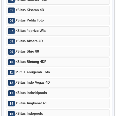
04
⚡
Situs Kisaran 4D
05
⚡
Situs Pelita Toto
06
⚡
Situs 4dprize Wla
07
⚡
Situs Aksara 4D
08
⚡
Situs Shio 88
09
⚡
Situs Bintang 4DP
10
⚡
Situs Anugerah Toto
11
⚡
Situs Indo Vegas 4D
12
⚡
Situs Indo4dpools
13
⚡
Situs Angkanet 4d
14
⚡
Situs Indopools
15