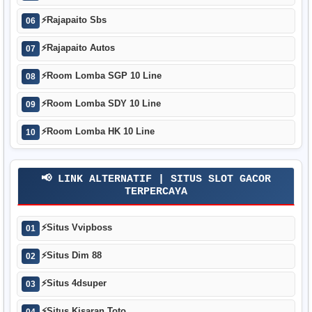
⚡
Rajapaito Sbs
06
⚡
Rajapaito Autos
07
⚡
Room Lomba SGP 10 Line
08
⚡
Room Lomba SDY 10 Line
09
⚡
Room Lomba HK 10 Line
10
📢 LINK ALTERNATIF | SITUS SLOT GACOR
TERPERCAYA
⚡
Situs Vvipboss
01
⚡
Situs Dim 88
02
⚡
Situs 4dsuper
03
⚡
Situs Kisaran Toto