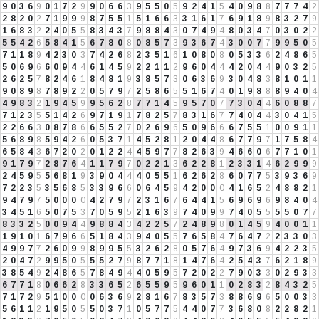
9
0
3
6
9
0
1
7
2
9
9
0
6
6
3
9
5
5
0
5
9
2
4
1
5
4
0
9
8
8
7
7
7
4
2
2
8
2
0
2
7
1
9
9
9
8
7
5
5
1
5
1
6
6
3
3
1
6
1
7
6
9
1
8
9
8
3
2
7
9
1
6
8
3
2
2
4
0
5
5
8
3
4
3
7
9
8
8
4
3
0
7
4
9
4
8
0
3
4
7
0
3
0
2
2
5
5
4
2
6
5
8
4
1
5
6
7
8
0
8
0
8
5
7
3
9
3
6
7
4
3
0
0
7
7
9
9
5
0
5
7
1
1
8
9
4
2
3
0
3
7
4
2
6
8
2
3
5
1
6
1
0
8
0
8
0
5
3
3
6
2
4
8
6
5
5
0
6
9
6
6
0
9
4
4
6
1
4
5
9
2
2
1
1
2
9
6
0
4
4
4
2
0
4
4
9
0
3
2
5
2
6
2
5
7
8
2
4
6
1
8
4
8
1
9
3
8
5
7
3
0
6
3
6
9
3
0
4
8
3
8
1
0
1
1
9
0
8
9
8
7
8
9
2
2
0
5
7
9
7
2
5
8
6
5
5
1
6
7
4
0
1
9
8
8
8
9
4
0
4
4
9
8
3
2
1
9
4
5
9
9
5
6
2
8
7
7
1
4
5
9
5
7
0
7
7
3
0
4
4
6
0
8
8
7
7
1
2
3
5
5
1
4
2
6
9
7
1
9
1
7
8
2
5
7
8
3
1
6
7
7
4
0
4
4
3
0
4
1
5
2
2
6
6
3
0
8
7
8
6
6
5
5
2
7
0
2
6
9
6
5
0
9
6
6
6
7
5
5
1
0
0
9
1
1
5
6
8
9
8
5
9
4
2
6
0
5
3
7
1
4
5
2
8
1
2
0
4
4
8
6
7
7
9
7
1
7
5
8
4
6
5
8
4
3
6
7
2
0
2
0
1
2
2
4
4
5
9
7
7
8
2
6
3
9
4
6
6
0
6
7
7
1
0
1
9
1
7
9
7
2
8
7
6
4
1
1
7
9
7
0
2
2
1
3
6
2
2
8
1
2
3
3
1
4
6
2
9
9
9
2
4
5
9
5
5
6
8
1
9
3
9
0
4
4
4
0
5
5
1
6
2
6
2
8
6
0
7
7
5
3
9
3
6
9
7
2
2
3
5
3
5
6
8
5
3
3
9
6
6
0
6
4
5
9
4
2
0
0
0
4
1
6
5
2
4
8
8
2
1
9
4
7
9
7
5
0
0
0
0
4
2
7
9
7
2
3
1
6
7
6
4
4
1
5
6
9
6
9
6
9
8
4
0
4
3
4
5
1
6
5
0
7
5
3
7
0
5
9
5
2
1
6
3
9
7
4
0
9
9
7
4
0
5
5
5
5
0
7
7
8
3
3
2
5
0
0
9
4
4
9
8
8
4
3
4
2
2
5
7
2
4
8
9
8
0
1
4
5
9
4
0
0
1
1
1
9
1
0
1
6
7
9
6
6
5
1
8
4
3
9
4
0
5
5
7
6
5
8
4
7
6
4
7
2
2
3
3
0
3
4
9
9
7
7
2
6
0
9
9
8
9
9
5
5
3
2
6
2
8
0
5
7
6
4
9
7
3
6
9
4
2
2
3
5
2
0
4
7
2
9
9
5
0
5
5
5
2
7
9
8
7
7
1
8
1
4
7
6
4
2
5
4
3
7
6
2
1
8
9
3
8
5
4
9
2
4
8
6
5
7
8
4
9
4
4
0
5
9
5
7
2
0
2
2
7
9
0
3
3
0
2
9
3
3
6
7
7
1
8
0
6
6
2
8
3
3
6
5
2
6
5
5
9
5
9
6
0
1
1
0
2
8
3
2
8
4
3
2
5
7
1
7
2
9
5
1
0
0
0
0
6
3
6
9
2
8
1
6
7
8
3
5
7
3
8
8
6
9
6
5
0
0
3
3
5
6
1
1
2
1
9
5
0
5
5
0
3
7
1
0
5
7
7
5
4
4
0
7
7
3
6
8
0
8
2
2
8
2
1