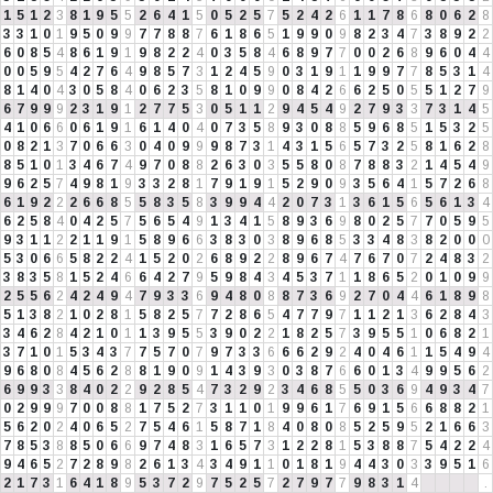
1
5
1
2
3
8
1
9
5
5
2
6
4
1
5
0
5
2
5
7
5
2
4
2
6
1
1
7
8
6
8
0
6
2
8
3
3
1
0
1
9
5
0
9
9
7
7
8
8
7
6
1
8
6
5
1
9
9
0
9
8
2
3
4
7
3
8
9
2
2
6
0
8
5
4
8
6
1
9
1
9
8
2
2
4
0
3
5
8
4
6
8
9
7
7
0
0
2
6
8
9
6
0
4
4
0
0
5
9
5
4
2
7
6
4
9
8
5
7
3
1
2
4
5
9
0
3
1
9
1
1
9
9
7
7
8
5
3
1
4
8
1
4
0
4
3
0
5
8
4
0
6
2
3
5
8
1
0
9
9
0
8
4
2
6
6
2
5
0
5
5
1
2
7
9
6
7
9
9
9
2
3
1
9
1
2
7
7
5
3
0
5
1
1
2
9
4
5
4
9
2
7
9
3
3
7
3
1
4
5
4
1
0
6
6
0
6
1
9
1
6
1
4
0
4
0
7
3
5
8
9
3
0
8
8
5
9
6
8
5
1
5
3
2
5
0
8
2
1
3
7
0
6
6
3
0
4
0
9
9
9
8
7
3
1
4
3
1
5
6
5
7
3
2
5
8
1
6
2
8
8
5
1
0
1
3
4
6
7
4
9
7
0
8
8
2
6
3
0
3
5
5
8
0
8
7
8
8
3
2
1
4
5
4
9
9
6
2
5
7
4
9
8
1
9
3
3
2
8
1
7
9
1
9
1
5
2
9
0
9
3
5
6
4
1
5
7
2
6
8
6
1
9
2
2
2
6
6
8
5
5
8
3
5
8
3
9
9
4
4
2
0
7
3
1
3
6
1
5
6
5
6
1
3
4
6
2
5
8
4
0
4
2
5
7
5
6
5
4
9
1
3
4
1
5
8
9
3
6
9
8
0
2
5
7
7
0
5
9
5
9
3
1
1
2
2
1
1
9
1
5
8
9
6
6
3
8
3
0
3
8
9
6
8
5
3
3
4
8
3
8
2
0
0
0
5
3
0
6
6
5
8
2
2
4
1
5
2
0
2
6
8
9
2
2
8
9
6
7
4
7
6
7
0
7
2
4
8
3
2
3
8
3
5
8
1
5
2
4
6
6
4
2
7
9
5
9
8
4
3
4
5
3
7
1
1
8
6
5
2
0
1
0
9
9
2
5
5
6
2
4
2
4
9
4
7
9
3
3
6
9
4
8
0
8
8
7
3
6
9
2
7
0
4
4
6
1
8
9
8
5
1
3
8
2
1
0
2
8
1
5
8
2
5
7
7
2
8
6
5
4
7
7
9
7
1
1
2
1
3
6
2
8
4
3
3
4
6
2
8
4
2
1
0
1
1
3
9
5
5
3
9
0
2
2
1
8
2
5
7
3
9
5
5
1
0
6
8
2
1
3
7
1
0
1
5
3
4
3
7
7
5
7
0
7
9
7
3
3
6
6
6
2
9
2
4
0
4
6
1
1
5
4
9
4
9
6
8
0
8
4
5
6
2
8
8
1
9
0
9
1
4
3
9
3
0
3
8
7
6
6
0
1
3
4
9
9
5
6
2
6
9
9
3
3
8
4
0
2
2
9
2
8
5
4
7
3
2
9
2
3
4
6
8
5
5
0
3
6
9
4
9
3
4
7
0
2
9
9
9
7
0
0
8
8
1
7
5
2
7
3
1
1
0
1
9
9
6
1
7
6
9
1
5
6
6
8
8
2
1
5
6
2
0
2
4
0
6
5
2
7
5
4
6
1
5
8
7
1
8
4
0
8
0
8
5
2
5
9
5
2
1
6
6
3
7
8
5
3
8
8
5
0
6
6
9
7
4
8
3
1
6
5
7
3
1
2
2
8
1
5
3
8
8
7
5
4
2
2
4
9
4
6
5
2
7
2
8
9
8
2
6
1
3
4
3
4
9
1
1
0
1
8
1
9
4
4
3
0
3
3
9
5
1
6
2
1
7
3
1
6
4
1
8
9
5
3
7
2
9
7
5
2
5
7
2
7
9
7
7
9
8
3
1
4
.