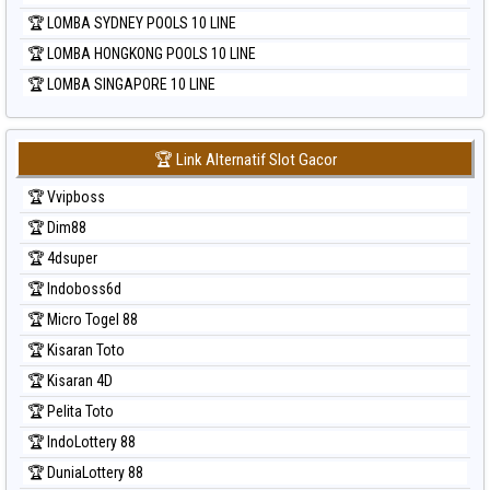
🏆 LOMBA SYDNEY POOLS 10 LINE
🏆 LOMBA HONGKONG POOLS 10 LINE
🏆 LOMBA SINGAPORE 10 LINE
🏆 Link Alternatif Slot Gacor
🏆 Vvipboss
🏆 Dim88
🏆 4dsuper
🏆 Indoboss6d
🏆 Micro Togel 88
🏆 Kisaran Toto
🏆 Kisaran 4D
🏆 Pelita Toto
🏆 IndoLottery 88
🏆 DuniaLottery 88