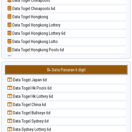
Data Togel Chinapools
📝 Pola Dasar Nagoya
📊 Statistik Taipei
Data Togel Chinapools 6d
📝 Pola Dasar North Carolina Day
📊 Statistik Taiwan
Data Togel Hongkong
📝 Pola Dasar Pcso
Data Togel Hongkong Lottery
📝 Pola Dasar Sao Paulo
Data Togel Hongkong Lottery 6d
📝 Pola Dasar Singapore
Data Togel Hongkong Lotto
📝 Pola Dasar Sydney
Data Togel Hongkong Pools 6d
📝 Pola Dasar Sydney Lottery
Data Togel Japan
📝 Pola Dasar Sydney Lottery 6d
Data Togel Japan 6d
📝 Pola Dasar Sydney Lotto
📝 Data Pasaran 6 digit
Data Togel Korea
📝 Pola Dasar Sydney Pools 6d
Data Togel Japan 6d
Data Togel Kuda Lari
📝 Pola Dasar Taipei
Data Togel Hk Pools 6d
Data Togel Magnum Cambodia
📝 Pola Dasar Taiwan
Data Togel Hk Lottery 6d
Data Togel Nagoya
Data Togel China 6d
Data Togel North Carolina Day
Data Togel Bullseye 6d
Data Togel Pcso
Data Togel Sydney 6d
Data Togel Sao Paulo
Data Sydney Lottery 6d