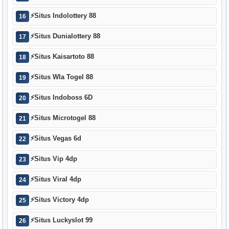
⚡
Situs Indolottery 88
16
⚡
Situs Dunialottery 88
17
⚡
Situs Kaisartoto 88
18
⚡
Situs Wla Togel 88
19
⚡
Situs Indoboss 6D
20
⚡
Situs Microtogel 88
21
⚡
Situs Vegas 6d
22
⚡
Situs Vip 4dp
23
⚡
Situs Viral 4dp
24
⚡
Situs Victory 4dp
25
⚡
Situs Luckyslot 99
26