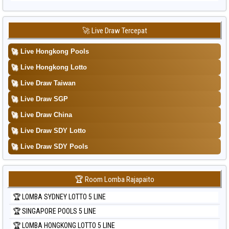
Data Togel Singapore
Data Togel Sydney
Data Togel Sydney Lottery
🚀 Live Draw Tercepat
Data Togel Sydney Lottery 6d
🚀
Live Hongkong Pools
Data Togel Sydney Lotto
🚀
Live Hongkong Lotto
Data Togel Sydney Pools 6d
🚀
Live Draw Taiwan
Data Togel Taipei
🚀
Live Draw SGP
Data Togel Taiwan
🚀
Live Draw China
🚀
Live Draw SDY Lotto
🚀
Live Draw SDY Pools
🏆 Room Lomba Rajapaito
🏆 LOMBA SYDNEY LOTTO 5 LINE
🏆 SINGAPORE POOLS 5 LINE
🏆 LOMBA HONGKONG LOTTO 5 LINE