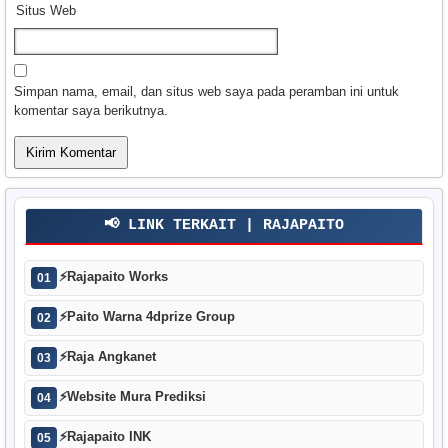
Situs Web
Simpan nama, email, dan situs web saya pada peramban ini untuk
komentar saya berikutnya.
📢 LINK TERKAIT | RAJAPAITO
⚡
Rajapaito Works
01
⚡
Paito Warna 4dprize Group
02
⚡
Raja Angkanet
03
⚡
Website Mura Prediksi
04
⚡
Rajapaito INK
05