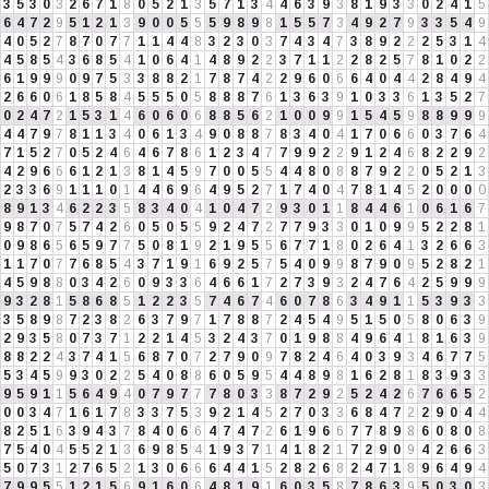
3
5
3
0
3
2
6
7
1
8
0
5
2
1
3
5
7
1
3
4
4
6
3
9
3
8
1
9
3
3
0
2
4
1
5
6
4
7
2
9
5
1
2
1
3
9
0
0
5
5
5
9
8
9
8
1
5
5
7
3
4
9
2
7
9
3
3
5
4
9
4
0
5
2
7
8
7
0
7
7
1
1
4
4
8
3
2
3
0
3
7
4
3
4
7
3
8
9
2
2
2
5
3
1
4
4
5
8
5
4
3
6
8
5
4
1
0
6
4
1
4
8
9
2
2
3
7
1
1
2
2
8
2
5
7
8
1
0
2
2
6
1
9
9
9
0
9
7
5
3
3
8
8
2
1
7
8
7
4
2
2
9
6
0
6
6
4
0
4
4
2
8
4
9
4
2
6
6
0
6
1
8
5
8
4
5
5
5
0
5
8
8
8
7
6
1
3
6
3
9
1
0
3
3
6
1
3
5
2
7
0
2
4
7
2
1
5
3
1
4
6
0
6
0
6
8
8
5
6
2
1
0
0
9
9
1
5
4
5
9
8
8
9
9
9
4
4
7
9
7
8
1
1
3
4
0
6
1
3
4
9
0
8
8
7
8
3
4
0
4
1
7
0
6
6
0
3
7
6
4
7
1
5
2
7
0
5
2
4
6
4
6
7
8
6
1
2
3
4
7
7
9
9
2
2
9
1
2
4
6
8
2
2
9
2
4
2
9
6
6
6
1
2
1
3
8
1
4
5
9
7
0
0
5
5
4
4
8
0
8
8
7
9
2
2
0
5
2
1
3
2
3
3
6
9
1
1
1
0
1
4
4
6
9
6
4
9
5
2
7
1
7
4
0
4
7
8
1
4
5
2
0
0
0
0
8
9
1
3
4
6
2
2
3
5
8
3
4
0
4
1
0
4
7
2
9
3
0
1
1
8
4
4
6
1
0
6
1
6
7
9
8
7
0
7
5
7
4
2
6
0
5
0
5
5
9
2
4
7
2
7
7
9
3
3
0
1
0
9
9
5
2
2
8
1
0
9
8
6
5
6
5
9
7
7
5
0
8
1
9
2
1
9
5
5
6
7
7
1
8
0
2
6
4
1
3
2
6
6
3
1
1
7
0
7
7
6
8
5
4
3
7
1
9
1
6
9
2
5
7
5
4
0
9
9
8
7
9
0
9
5
2
8
2
1
4
5
9
8
8
0
3
4
2
6
0
9
3
3
6
4
6
6
1
7
2
7
3
9
3
2
4
7
6
4
2
5
9
9
9
9
3
2
8
1
5
8
6
8
5
1
2
2
3
5
7
4
6
7
4
6
0
7
8
6
3
4
9
1
1
5
3
9
3
3
3
5
8
9
8
7
2
3
8
2
6
3
7
9
7
1
7
8
8
7
2
4
5
4
9
5
1
5
0
5
8
0
6
3
9
2
9
3
5
8
0
7
3
7
1
2
2
1
4
5
3
2
4
3
7
0
1
9
8
8
4
9
6
4
1
8
1
6
3
9
8
8
2
2
4
3
7
4
1
5
6
8
7
0
7
2
7
9
0
9
7
8
2
4
6
4
0
3
9
3
4
6
7
7
5
5
3
4
5
9
9
3
0
2
2
5
4
0
8
8
6
0
5
9
5
4
4
8
9
8
1
6
2
8
1
8
3
9
3
3
9
5
9
1
1
5
6
4
9
4
0
7
9
7
7
7
8
0
3
3
8
7
2
9
2
5
2
4
2
6
7
6
6
5
2
0
0
3
4
7
1
6
1
7
8
3
3
7
5
3
9
2
1
4
5
2
7
0
3
3
6
8
4
7
2
2
9
0
4
4
8
2
5
1
6
3
9
4
3
7
8
4
0
6
6
4
7
4
7
2
6
1
9
6
6
7
7
8
9
8
6
0
8
0
8
7
5
4
0
4
5
5
2
1
3
6
9
8
5
4
1
9
3
7
1
4
1
8
2
1
7
2
9
0
9
4
2
6
6
3
5
0
7
3
1
2
7
6
5
2
1
3
0
6
6
6
4
4
1
5
2
8
2
6
8
2
4
7
1
8
9
6
4
9
4
7
9
9
5
5
1
2
1
5
6
9
1
6
0
6
4
8
1
9
1
6
0
3
5
8
7
8
6
3
9
5
0
3
0
3