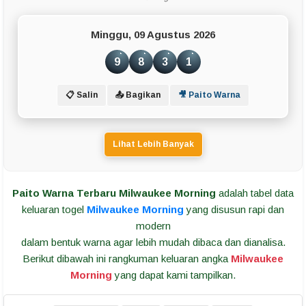
Minggu, 09 Agustus 2026
9
8
3
1
📋 Salin
📤 Bagikan
🎥 Paito Warna
Lihat Lebih Banyak
Paito Warna Terbaru Milwaukee Morning
adalah tabel data
keluaran togel
Milwaukee Morning
yang disusun rapi dan
modern
dalam bentuk warna agar lebih mudah dibaca dan dianalisa.
Berikut dibawah ini rangkuman keluaran angka
Milwaukee
Morning
yang dapat kami tampilkan.