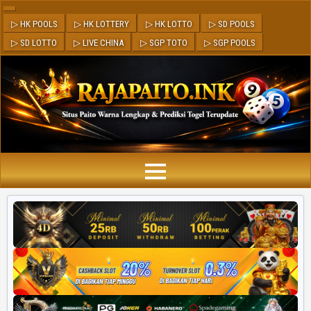
▷ HK POOLS
▷ HK LOTTERY
▷ HK LOTTO
▷ SD POOLS
▷ SD LOTTO
▷ LIVE CHINA
▷ SGP TOTO
▷ SGP POOLS