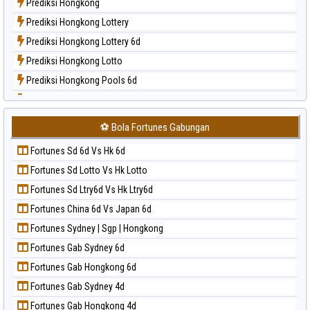
Prediksi Hongkong
Paito Harian North Carolina Day
Prediksi Hongkong Lottery
Paito Harian Pcso
Prediksi Hongkong Lottery 6d
Paito Harian Pennsylvania Day
Prediksi Hongkong Lotto
Paito Harian Sao Paulo
Prediksi Hongkong Pools 6d
Paito Harian Singapore
Prediksi Japan
Paito Harian Sydney
Prediksi Japan 6d
Paito Harian Sydney Lottery
⚽ Bola Fortunes Gabungan
Prediksi Korea
Paito Harian Sydney Lottery 6d
Fortunes Sd 6d Vs Hk 6d
Prediksi Kuda Lari
Paito Harian Sydney Lotto
Fortunes Sd Lotto Vs Hk Lotto
Prediksi Magnum Cambodia
Paito Harian Sydney Pools 6d
Fortunes Sd Ltry6d Vs Hk Ltry6d
Prediksi Nagoya
Paito Harian Taipei
Fortunes China 6d Vs Japan 6d
Prediksi North Carolina Day
Paito Harian Taiwan
Fortunes Sydney | Sgp | Hongkong
Prediksi Pcso
Fortunes Gab Sydney 6d
Prediksi Sao Paulo
Fortunes Gab Hongkong 6d
Prediksi Singapore
Fortunes Gab Sydney 4d
Prediksi Sydney
Fortunes Gab Hongkong 4d