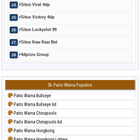
⚡
Situs Viral 4dp
24
⚡
Situs Victory 4dp
25
⚡
Situs Luckyslot 99
26
⚡
Situs Kaw Kaw Bet
27
⚡
4dprize Group
28
📝 Paito Warna Populers
Paito Warna Bullseye
Paito Warna Bullseye 6d
Paito Warna Chinapools
Paito Warna Chinapools 6d
Paito Warna Hongkong
Paito Warna Hongkong Lottery