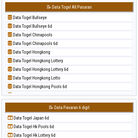
📝 Pola Dasar Japan 6d
📊 Statistik Sydney Lottery
📝 Data Togel All Pasaran
📝 Pola Dasar Korea
📊 Statistik Sydney Lottery 6d
Data Togel Bullseye
📝 Pola Dasar Kuda Lari
📊 Statistik Sydney Lotto
Data Togel Bullseye 6d
📝 Pola Dasar Magnum Cambodia
📊 Statistik Sydney Pools 6d
Data Togel Chinapools
📝 Pola Dasar Nagoya
📊 Statistik Taipei
Data Togel Chinapools 6d
📝 Pola Dasar North Carolina Day
📊 Statistik Taiwan
Data Togel Hongkong
📝 Pola Dasar Pcso
Data Togel Hongkong Lottery
📝 Pola Dasar Sao Paulo
Data Togel Hongkong Lottery 6d
📝 Pola Dasar Singapore
Data Togel Hongkong Lotto
📝 Pola Dasar Sydney
Data Togel Hongkong Pools 6d
📝 Pola Dasar Sydney Lottery
Data Togel Japan
📝 Pola Dasar Sydney Lottery 6d
Data Togel Japan 6d
📝 Pola Dasar Sydney Lotto
📝 Data Pasaran 6 digit
Data Togel Korea
📝 Pola Dasar Sydney Pools 6d
Data Togel Japan 6d
Data Togel Kuda Lari
📝 Pola Dasar Taipei
Data Togel Hk Pools 6d
Data Togel Magnum Cambodia
📝 Pola Dasar Taiwan
Data Togel Hk Lottery 6d