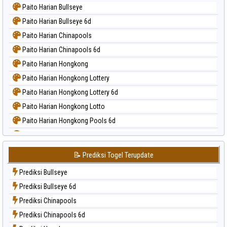
Paito Harian Bullseye
Paito Harian Bullseye 6d
Paito Harian Chinapools
Paito Harian Chinapools 6d
Paito Harian Hongkong
Paito Harian Hongkong Lottery
Paito Harian Hongkong Lottery 6d
Paito Harian Hongkong Lotto
Paito Harian Hongkong Pools 6d
Paito Harian Japan
Paito Harian Japan 6d
📝 Prediksi Togel Terupdate
Paito Harian Korea
Prediksi Bullseye
Paito Harian Kuda Lari
Prediksi Bullseye 6d
Paito Harian Magnum Cambodia
Prediksi Chinapools
Paito Harian Nagoya
Prediksi Chinapools 6d
Paito Harian New York Midday