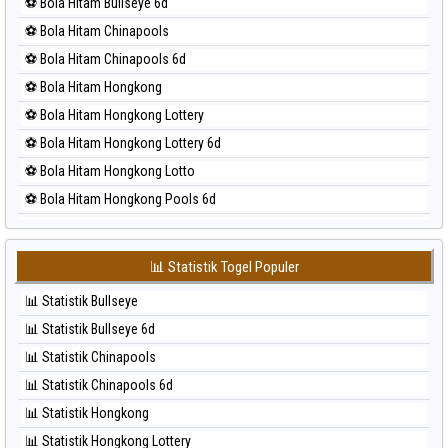
⚽ Bola Hitam Bullseye 6d
⚽ Bola Merah Magnum Cambodia
⚽ Bola Hitam Chinapools
⚽ Bola Merah Nagoya
⚽ Bola Hitam Chinapools 6d
⚽ Bola Merah North Carolina Day
⚽ Bola Hitam Hongkong
⚽ Bola Merah Pcso
⚽ Bola Hitam Hongkong Lottery
⚽ Bola Merah Sao Paulo
⚽ Bola Hitam Hongkong Lottery 6d
⚽ Bola Merah Singapore
⚽ Bola Hitam Hongkong Lotto
⚽ Bola Merah Sydney
⚽ Bola Hitam Hongkong Pools 6d
⚽ Bola Merah Sydney Lottery
⚽ Bola Hitam Japan
⚽ Bola Merah Sydney Lottery 6d
⚽ Bola Hitam Japan 6d
⚽ Bola Merah Sydney Lotto
📊 Statistik Togel Populer
⚽ Bola Hitam Korea
⚽ Bola Merah Sydney Pools 6d
📊 Statistik Bullseye
⚽ Bola Hitam Kuda Lari
⚽ Bola Merah Taipei
📊 Statistik Bullseye 6d
⚽ Bola Hitam Magnum Cambodia
⚽ Bola Merah Taiwan
📊 Statistik Chinapools
⚽ Bola Hitam Nagoya
📊 Statistik Chinapools 6d
⚽ Bola Hitam North Carolina Day
📊 Statistik Hongkong
⚽ Bola Hitam Pcso
📊 Statistik Hongkong Lottery