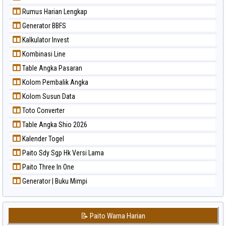
Rumus Harian Lengkap
Generator BBFS
Kalkulator Invest
Kombinasi Line
Table Angka Pasaran
Kolom Pembalik Angka
Kolom Susun Data
Toto Converter
Table Angka Shio 2026
Kalender Togel
Paito Sdy Sgp Hk Versi Lama
Paito Three In One
Generator | Buku Mimpi
📝 Paito Warna Harian