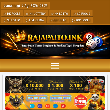
Jumat Legi, 7 Agt 2026, 03:29
▷ HK POOLS
▷ HK LOTTERY
▷ HK LOTTO
▷ SD POOLS
▷ SD LOTTO
▷ LIVE CHINA
▷ SGP TOTO
▷ SGP POOLS