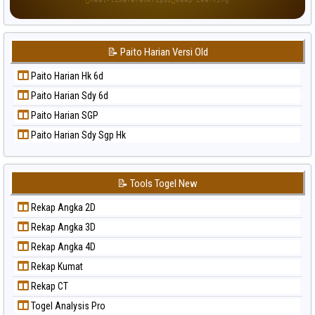
Paito Warna Singapore
Paito Warna Sydney
📝 Paito Harian Versi Old
Paito Warna Sydney Lottery
Paito Warna Sydney Lottery 6d
Paito Harian Hk 6d
Paito Warna Sydney Lotto
Paito Harian Sdy 6d
Paito Warna Sydney Pools 6d
Paito Harian SGP
Paito Warna Taipei
Paito Harian Sdy Sgp Hk
Paito Warna Taiwan
📝 Tools Togel New
Rekap Angka 2D
Rekap Angka 3D
Rekap Angka 4D
Rekap Kumat
Rekap CT
Togel Analysis Pro