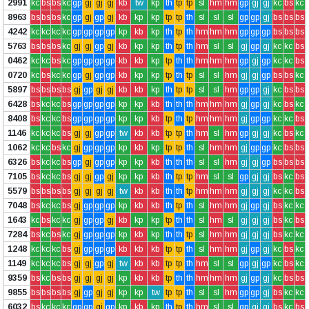
2991
kc
bs
bs
kc
gp
gj
gj
gj
kb
tw
kp
th
tp
tp
sl
hm
hm
gp
gj
gj
kc
bs
kc
8963
bs
bs
bs
kc
gp
gj
gp
gj
kb
kp
kp
tp
tp
th
sl
sl
sl
gp
gp
gj
bs
bs
bs
4242
kc
kc
kc
kc
gp
gp
gp
gp
kp
kb
kp
th
tp
th
hm
hm
hm
gp
gp
gp
bs
bs
bs
5763
bs
bs
bs
kc
gj
gj
gp
gj
kb
kp
kp
th
tp
th
hm
sl
sl
gj
gp
gj
kc
kc
bs
0462
kc
kc
bs
kc
gp
gp
gp
gp
kb
kb
kp
tp
th
th
hm
hm
hm
gp
gj
gp
kc
kc
bs
0720
kc
bs
kc
kc
gp
gj
gp
gp
kb
kp
kp
tp
th
tp
sl
sl
hm
gj
gj
gp
bs
bs
kc
5897
bs
bs
bs
bs
gj
gp
gj
gj
kb
kb
kp
th
tp
tp
sl
sl
hm
gp
gp
gj
kc
bs
bs
6428
bs
kc
kc
bs
gp
gp
gp
gp
kp
kp
kb
th
th
th
hm
hm
hm
gj
gp
gj
kc
bs
kc
8408
bs
kc
kc
bs
gp
gp
gp
gp
kp
kp
kb
tp
th
tp
hm
hm
hm
gj
gp
gp
kc
kc
bs
1146
kc
kc
kc
bs
gj
gj
gp
gp
tw
kb
kb
tp
tp
th
hm
sl
hm
gp
gj
gj
kc
bs
kc
1062
kc
kc
bs
kc
gj
gp
gp
gp
kp
kb
kp
tp
tp
th
sl
hm
hm
gj
gp
gp
kc
bs
bs
6326
bs
kc
kc
bs
gp
gj
gp
gp
kp
kp
kb
th
th
th
sl
sl
hm
gj
gj
gp
bs
bs
bs
7105
bs
kc
kc
bs
gj
gj
gp
gj
kp
kp
kb
th
tp
tp
hm
sl
sl
gp
gj
gj
bs
kc
bs
5579
bs
bs
bs
bs
gj
gj
gj
gj
tw
kb
kb
th
th
tp
hm
hm
hm
gj
gj
gj
kc
kc
bs
7048
bs
kc
kc
bs
gj
gp
gp
gp
kp
kb
kb
th
tp
th
sl
hm
hm
gj
gp
gj
bs
kc
kc
1643
kc
bs
kc
kc
gj
gp
gp
gj
kb
kp
kp
tp
th
th
sl
hm
sl
gj
gj
gj
bs
kc
bs
7284
bs
kc
bs
kc
gj
gp
gp
gp
kp
kb
kp
th
th
tp
sl
hm
hm
gj
gj
gj
bs
kc
kc
1248
kc
kc
kc
bs
gj
gp
gp
gp
kb
kb
kb
tp
tp
th
sl
hm
hm
gj
gp
gj
kc
bs
kc
1149
kc
kc
kc
bs
gj
gj
gp
gj
tw
kb
kb
tp
tp
th
hm
sl
sl
gp
gj
gp
kc
bs
kc
9359
bs
kc
bs
bs
gj
gj
gj
gj
kp
kb
kb
tp
th
th
hm
hm
hm
gj
gp
gj
kc
bs
bs
9855
bs
bs
bs
bs
gj
gp
gj
gj
kp
kp
tw
tp
tp
th
sl
sl
hm
gp
gp
gj
bs
kc
kc
6032
bs
kc
kc
kc
gp
gp
gj
gp
kp
kb
kp
th
tp
th
hm
sl
sl
gp
gj
gj
bs
kc
bs