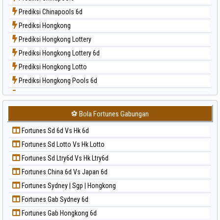
Paito Harian Nagoya
Prediksi Chinapools 6d
Paito Harian New York Midday
Prediksi Hongkong
Paito Harian North Carolina Day
Prediksi Hongkong Lottery
Paito Harian Pcso
Prediksi Hongkong Lottery 6d
Paito Harian Pennsylvania Day
Prediksi Hongkong Lotto
Paito Harian Sao Paulo
Prediksi Hongkong Pools 6d
Paito Harian Singapore
Prediksi Japan
Paito Harian Sydney
Prediksi Japan 6d
Paito Harian Sydney Lottery
⚽ Bola Fortunes Gabungan
Prediksi Korea
Paito Harian Sydney Lottery 6d
Fortunes Sd 6d Vs Hk 6d
Prediksi Kuda Lari
Paito Harian Sydney Lotto
Fortunes Sd Lotto Vs Hk Lotto
Prediksi Magnum Cambodia
Paito Harian Sydney Pools 6d
Fortunes Sd Ltry6d Vs Hk Ltry6d
Prediksi Nagoya
Paito Harian Taipei
Fortunes China 6d Vs Japan 6d
Prediksi North Carolina Day
Paito Harian Taiwan
Fortunes Sydney | Sgp | Hongkong
Prediksi Pcso
Fortunes Gab Sydney 6d
Prediksi Sao Paulo
Fortunes Gab Hongkong 6d
Prediksi Singapore