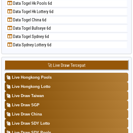
📝 Pola Dasar Taipei
Data Togel Hk Pools 6d
Data Togel Magnum Cambodia
📝 Pola Dasar Taiwan
Data Togel Hk Lottery 6d
Data Togel Nagoya
Data Togel China 6d
Data Togel North Carolina Day
Data Togel Bullseye 6d
Data Togel Pcso
Data Togel Sydney 6d
Data Togel Sao Paulo
Data Sydney Lottery 6d
Data Togel Singapore
Data Togel Sydney
Data Togel Sydney Lottery
🚀 Live Draw Tercepat
Data Togel Sydney Lottery 6d
🚀
Live Hongkong Pools
Data Togel Sydney Lotto
🚀
Live Hongkong Lotto
Data Togel Sydney Pools 6d
🚀
Live Draw Taiwan
Data Togel Taipei
🚀
Live Draw SGP
Data Togel Taiwan
🚀
Live Draw China
🚀
Live Draw SDY Lotto
🚀
Live Draw SDY Pools