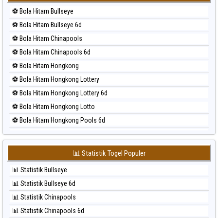
⚽ Bola Merah Korea
⚽ Bola Hitam Bullseye
⚽ Bola Merah Kuda Lari
⚽ Bola Hitam Bullseye 6d
⚽ Bola Merah Magnum Cambodia
⚽ Bola Hitam Chinapools
⚽ Bola Merah Nagoya
⚽ Bola Hitam Chinapools 6d
⚽ Bola Merah North Carolina Day
⚽ Bola Hitam Hongkong
⚽ Bola Merah Pcso
⚽ Bola Hitam Hongkong Lottery
⚽ Bola Merah Sao Paulo
⚽ Bola Hitam Hongkong Lottery 6d
⚽ Bola Merah Singapore
⚽ Bola Hitam Hongkong Lotto
⚽ Bola Merah Sydney
⚽ Bola Hitam Hongkong Pools 6d
⚽ Bola Merah Sydney Lottery
⚽ Bola Hitam Japan
⚽ Bola Merah Sydney Lottery 6d
⚽ Bola Hitam Japan 6d
⚽ Bola Merah Sydney Lotto
📊 Statistik Togel Populer
⚽ Bola Hitam Korea
⚽ Bola Merah Sydney Pools 6d
📊 Statistik Bullseye
⚽ Bola Hitam Kuda Lari
⚽ Bola Merah Taipei
📊 Statistik Bullseye 6d
⚽ Bola Hitam Magnum Cambodia
⚽ Bola Merah Taiwan
📊 Statistik Chinapools
⚽ Bola Hitam Nagoya
📊 Statistik Chinapools 6d
⚽ Bola Hitam North Carolina Day