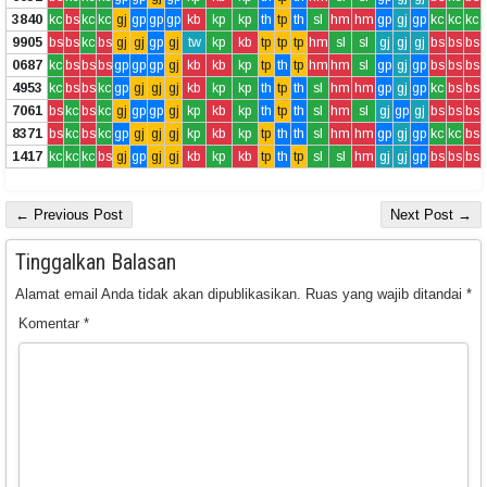
3840
kc
bs
kc
kc
gj
gp
gp
gp
kb
kp
kp
th
tp
th
sl
hm
hm
gp
gj
gp
kc
kc
kc
9905
bs
bs
kc
bs
gj
gj
gp
gj
tw
kp
kb
tp
tp
tp
hm
sl
sl
gj
gj
gj
bs
bs
bs
0687
kc
bs
bs
bs
gp
gp
gp
gj
kb
kb
kp
tp
th
tp
hm
hm
sl
gp
gj
gp
bs
bs
bs
4953
kc
bs
bs
kc
gp
gj
gj
gj
kb
kp
kp
th
tp
th
sl
hm
hm
gp
gj
gp
kc
bs
bs
7061
bs
kc
bs
kc
gj
gp
gp
gj
kp
kb
kp
th
tp
th
sl
hm
sl
gj
gp
gj
bs
bs
bs
8371
bs
kc
bs
kc
gp
gj
gj
gj
kp
kb
kp
tp
th
th
sl
hm
hm
gp
gj
gp
kc
kc
bs
1417
kc
kc
kc
bs
gj
gp
gj
gj
kb
kp
kb
tp
th
tp
sl
sl
hm
gj
gj
gp
bs
bs
bs
← Previous Post
Next Post →
Tinggalkan Balasan
Alamat email Anda tidak akan dipublikasikan.
Ruas yang wajib ditandai
*
Komentar
*