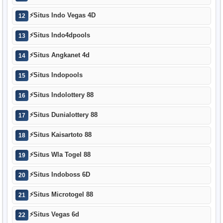
⚡
Situs Indo Vegas 4D
12
⚡
Situs Indo4dpools
13
⚡
Situs Angkanet 4d
14
⚡
Situs Indopools
15
⚡
Situs Indolottery 88
16
⚡
Situs Dunialottery 88
17
⚡
Situs Kaisartoto 88
18
⚡
Situs Wla Togel 88
19
⚡
Situs Indoboss 6D
20
⚡
Situs Microtogel 88
21
⚡
Situs Vegas 6d
22