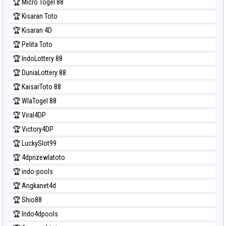
🏆 Micro Togel 88
🏆 Kisaran Toto
🏆 Kisaran 4D
🏆 Pelita Toto
🏆 IndoLottery 88
🏆 DuniaLottery 88
🏆 KaisarToto 88
🏆 WlaTogel 88
🏆 Viral4DP
🏆 Victory4DP
🏆 LuckySlot99
🏆 4dprizewlatoto
🏆 indo-pools
🏆 Angkanet4d
🏆 Shio88
🏆 Indo4dpools