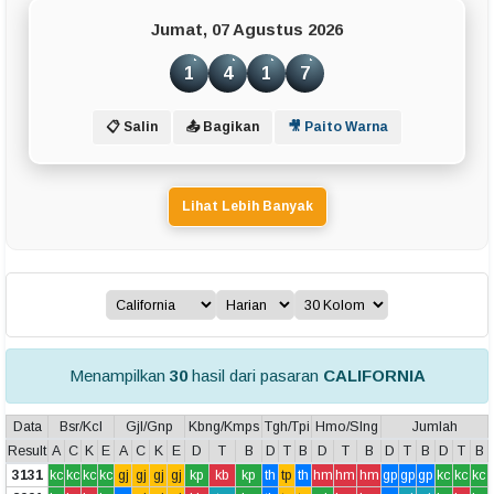
Jumat, 07 Agustus 2026
1
4
1
7
📋 Salin
📤 Bagikan
🎥 Paito Warna
Lihat Lebih Banyak
Menampilkan
30
hasil dari pasaran
CALIFORNIA
Data
Bsr/Kcl
Gjl/Gnp
Kbng/Kmps
Tgh/Tpi
Hmo/Slng
Jumlah
Result
A
C
K
E
A
C
K
E
D
T
B
D
T
B
D
T
B
D
T
B
D
T
B
3131
kc
kc
kc
kc
gj
gj
gj
gj
kp
kb
kp
th
tp
th
hm
hm
hm
gp
gp
gp
kc
kc
kc