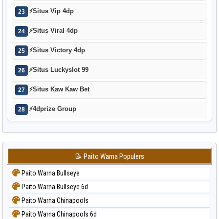
⚡
Situs Vip 4dp
23
⚡
Situs Viral 4dp
24
⚡
Situs Victory 4dp
25
⚡
Situs Luckyslot 99
26
⚡
Situs Kaw Kaw Bet
27
⚡
4dprize Group
28
📝 Paito Warna Populers
Paito Warna Bullseye
Paito Warna Bullseye 6d
Paito Warna Chinapools
Paito Warna Chinapools 6d