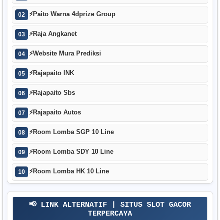
⚡
Paito Warna 4dprize Group
02
⚡
Raja Angkanet
03
⚡
Website Mura Prediksi
04
⚡
Rajapaito INK
05
⚡
Rajapaito Sbs
06
⚡
Rajapaito Autos
07
⚡
Room Lomba SGP 10 Line
08
⚡
Room Lomba SDY 10 Line
09
⚡
Room Lomba HK 10 Line
10
📢 LINK ALTERNATIF | SITUS SLOT GACOR
TERPERCAYA