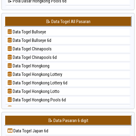
📝 Pola Dasar Hongkong Pools 6d
📊 Statistik Singapore
📝 Pola Dasar Japan
📊 Statistik Sydney
📝 Pola Dasar Japan 6d
📊 Statistik Sydney Lottery
📝 Data Togel All Pasaran
📝 Pola Dasar Korea
📊 Statistik Sydney Lottery 6d
Data Togel Bullseye
📝 Pola Dasar Kuda Lari
📊 Statistik Sydney Lotto
Data Togel Bullseye 6d
📝 Pola Dasar Magnum Cambodia
📊 Statistik Sydney Pools 6d
Data Togel Chinapools
📝 Pola Dasar Nagoya
📊 Statistik Taipei
Data Togel Chinapools 6d
📝 Pola Dasar North Carolina Day
📊 Statistik Taiwan
Data Togel Hongkong
📝 Pola Dasar Pcso
Data Togel Hongkong Lottery
📝 Pola Dasar Sao Paulo
Data Togel Hongkong Lottery 6d
📝 Pola Dasar Singapore
Data Togel Hongkong Lotto
📝 Pola Dasar Sydney
Data Togel Hongkong Pools 6d
📝 Pola Dasar Sydney Lottery
Data Togel Japan
📝 Pola Dasar Sydney Lottery 6d
Data Togel Japan 6d
📝 Pola Dasar Sydney Lotto
📝 Data Pasaran 6 digit
Data Togel Korea
📝 Pola Dasar Sydney Pools 6d
Data Togel Japan 6d
Data Togel Kuda Lari