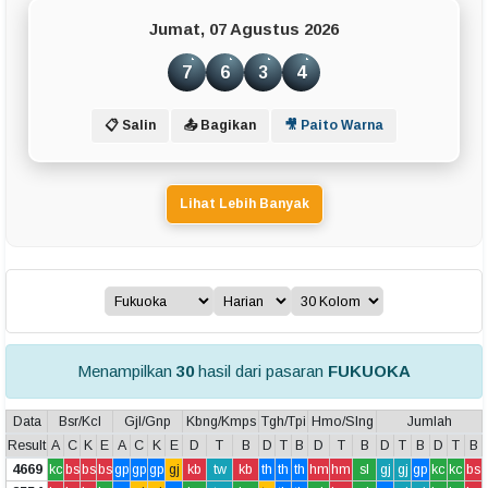
Jumat, 07 Agustus 2026
7
6
3
4
📋 Salin
📤 Bagikan
🎥 Paito Warna
Lihat Lebih Banyak
Menampilkan
30
hasil dari pasaran
FUKUOKA
Data
Bsr/Kcl
Gjl/Gnp
Kbng/Kmps
Tgh/Tpi
Hmo/Slng
Jumlah
Result
A
C
K
E
A
C
K
E
D
T
B
D
T
B
D
T
B
D
T
B
D
T
B
4669
kc
bs
bs
bs
gp
gp
gp
gj
kb
tw
kb
th
th
th
hm
hm
sl
gj
gj
gp
kc
kc
bs