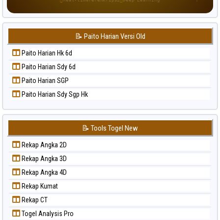
Paito Warna Singapore
Paito Warna Sydney
📝 Paito Harian Versi Old
Paito Warna Sydney Lottery
Paito Warna Sydney Lottery 6d
Paito Harian Hk 6d
Paito Warna Sydney Lotto
Paito Harian Sdy 6d
Paito Warna Sydney Pools 6d
Paito Harian SGP
Paito Warna Taipei
Paito Harian Sdy Sgp Hk
Paito Warna Taiwan
📝 Tools Togel New
Rekap Angka 2D
Rekap Angka 3D
Rekap Angka 4D
Rekap Kumat
Rekap CT
Togel Analysis Pro