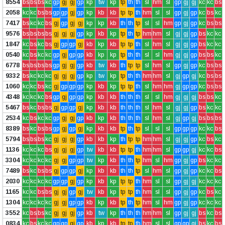
8554
bs
bs
bs
kc
gp
gj
gj
gp
kp
tw
kp
tp
th
th
sl
hm
sl
gp
gj
gj
kc
kc
bs
2058
kc
kc
bs
bs
gp
gp
gj
gp
kp
kb
kb
tp
tp
th
hm
sl
sl
gp
gj
gp
kc
bs
kc
7417
bs
kc
kc
bs
gj
gp
gj
gj
kp
kp
kb
th
th
tp
sl
sl
hm
gp
gj
gp
kc
bs
bs
9576
bs
bs
bs
bs
gj
gj
gj
gp
kp
kb
kp
tp
th
tp
hm
hm
sl
gj
gj
gp
bs
kc
kc
1847
kc
bs
kc
bs
gj
gp
gp
gj
kb
kp
kb
tp
tp
th
sl
hm
sl
gj
gj
gp
bs
kc
kc
0540
kc
bs
kc
kc
gp
gj
gp
gp
kb
kp
kp
tp
th
th
sl
sl
hm
gj
gj
gp
bs
bs
kc
6778
bs
bs
bs
bs
gp
gj
gj
gp
kb
tw
kb
th
tp
tp
sl
hm
sl
gp
gj
gp
kc
bs
bs
9332
bs
kc
kc
kc
gj
gj
gj
gp
kp
tw
kp
tp
th
th
hm
hm
sl
gj
gp
gj
kc
bs
bs
1060
kc
kc
bs
kc
gj
gp
gp
gp
kp
kb
kp
tp
tp
th
sl
hm
hm
gj
gp
gp
kc
bs
bs
4348
kc
kc
kc
bs
gp
gj
gp
gp
kp
kb
kb
th
th
th
sl
sl
hm
gj
gj
gj
bs
bs
kc
5467
bs
kc
bs
bs
gj
gp
gp
gj
kp
kb
kb
th
th
th
sl
hm
sl
gj
gj
gp
bs
kc
kc
2534
kc
bs
kc
kc
gp
gj
gj
gp
kb
kp
kb
th
th
th
sl
hm
sl
gj
gp
gj
bs
bs
bs
8389
bs
kc
bs
bs
gp
gj
gp
gj
kp
kb
kb
tp
th
tp
sl
sl
sl
gp
gp
gp
kc
kc
bs
5794
bs
bs
bs
kc
gj
gj
gj
gp
kb
kb
kp
th
tp
tp
hm
hm
sl
gj
gj
gp
kc
bs
kc
1136
kc
kc
kc
bs
gj
gj
gj
gp
tw
kb
kb
tp
tp
th
hm
hm
sl
gp
gp
gj
kc
kc
bs
3304
kc
kc
kc
kc
gj
gj
gp
gp
tw
kp
kb
th
th
tp
hm
sl
hm
gp
gj
gp
bs
kc
kc
7489
bs
kc
bs
bs
gj
gp
gp
gj
kp
kb
kb
th
th
tp
sl
hm
sl
gp
gj
gp
kc
kc
bs
2030
kc
kc
kc
kc
gp
gp
gj
gp
kp
kb
kp
tp
tp
th
hm
sl
sl
gp
gj
gj
kc
kc
kc
1165
kc
kc
bs
bs
gj
gj
gp
gj
tw
kb
kp
tp
tp
th
hm
sl
sl
gp
gj
gp
kc
bs
kc
1304
kc
kc
kc
kc
gj
gj
gp
gp
kb
kp
kb
tp
th
tp
hm
sl
hm
gp
gj
gp
kc
kc
kc
3552
kc
bs
bs
kc
gj
gj
gj
gp
kb
tw
kp
th
th
th
hm
hm
sl
gp
gj
gj
bs
kc
bs
0834
kc
bs
kc
kc
gp
gp
gj
gp
kb
kp
kb
tp
tp
th
hm
sl
sl
gp
gp
gj
bs
kc
bs