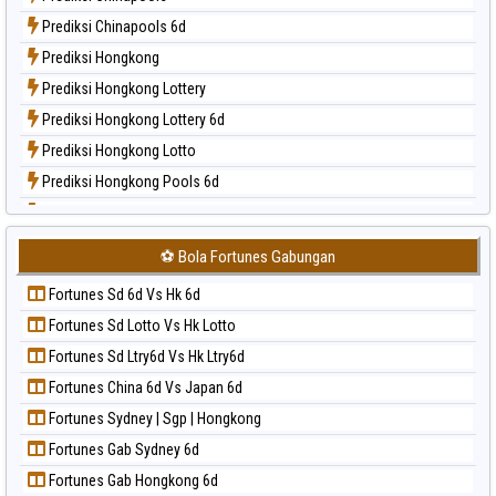
Paito Harian Nagoya
Prediksi Chinapools 6d
Paito Harian New York Midday
Prediksi Hongkong
Paito Harian North Carolina Day
Prediksi Hongkong Lottery
Paito Harian Pcso
Prediksi Hongkong Lottery 6d
Paito Harian Pennsylvania Day
Prediksi Hongkong Lotto
Paito Harian Sao Paulo
Prediksi Hongkong Pools 6d
Paito Harian Singapore
Prediksi Japan
Paito Harian Sydney
Prediksi Japan 6d
Paito Harian Sydney Lottery
⚽ Bola Fortunes Gabungan
Prediksi Korea
Paito Harian Sydney Lottery 6d
Fortunes Sd 6d Vs Hk 6d
Prediksi Kuda Lari
Paito Harian Sydney Lotto
Fortunes Sd Lotto Vs Hk Lotto
Prediksi Magnum Cambodia
Paito Harian Sydney Pools 6d
Fortunes Sd Ltry6d Vs Hk Ltry6d
Prediksi Nagoya
Paito Harian Taipei
Fortunes China 6d Vs Japan 6d
Prediksi North Carolina Day
Paito Harian Taiwan
Fortunes Sydney | Sgp | Hongkong
Prediksi Pcso
Fortunes Gab Sydney 6d
Prediksi Sao Paulo
Fortunes Gab Hongkong 6d
Prediksi Singapore