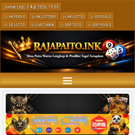
Jumat Legi, 7 Agt 2026, 10:03
▷ HK POOLS
▷ HK LOTTERY
▷ HK LOTTO
▷ SD POOLS
▷ SD LOTTO
▷ LIVE CHINA
▷ SGP TOTO
▷ SGP POOLS