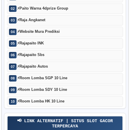
⚡
Paito Warna 4dprize Group
02
⚡
Raja Angkanet
03
⚡
Website Mura Prediksi
04
⚡
Rajapaito INK
05
⚡
Rajapaito Sbs
06
⚡
Rajapaito Autos
07
⚡
Room Lomba SGP 10 Line
08
⚡
Room Lomba SDY 10 Line
09
⚡
Room Lomba HK 10 Line
10
📢 LINK ALTERNATIF | SITUS SLOT GACOR
TERPERCAYA