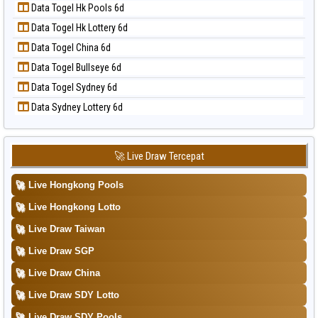
📝 Pola Dasar Taipei
Data Togel Hk Pools 6d
Data Togel Magnum Cambodia
📝 Pola Dasar Taiwan
Data Togel Hk Lottery 6d
Data Togel Nagoya
Data Togel China 6d
Data Togel North Carolina Day
Data Togel Bullseye 6d
Data Togel Pcso
Data Togel Sydney 6d
Data Togel Sao Paulo
Data Sydney Lottery 6d
Data Togel Singapore
Data Togel Sydney
Data Togel Sydney Lottery
🚀 Live Draw Tercepat
Data Togel Sydney Lottery 6d
🚀
Live Hongkong Pools
Data Togel Sydney Lotto
🚀
Live Hongkong Lotto
Data Togel Sydney Pools 6d
🚀
Live Draw Taiwan
Data Togel Taipei
🚀
Live Draw SGP
Data Togel Taiwan
🚀
Live Draw China
🚀
Live Draw SDY Lotto
🚀
Live Draw SDY Pools