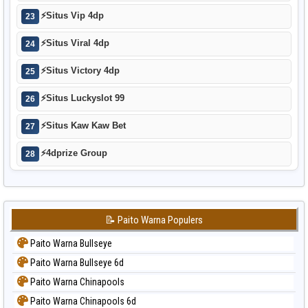
⚡
Situs Vip 4dp
23
⚡
Situs Viral 4dp
24
⚡
Situs Victory 4dp
25
⚡
Situs Luckyslot 99
26
⚡
Situs Kaw Kaw Bet
27
⚡
4dprize Group
28
📝 Paito Warna Populers
Paito Warna Bullseye
Paito Warna Bullseye 6d
Paito Warna Chinapools
Paito Warna Chinapools 6d