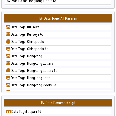
📝 Pola Dasar Hongkong Pools 6d
📊 Statistik Singapore
📝 Pola Dasar Japan
📊 Statistik Sydney
📝 Pola Dasar Japan 6d
📊 Statistik Sydney Lottery
📝 Data Togel All Pasaran
📝 Pola Dasar Korea
📊 Statistik Sydney Lottery 6d
Data Togel Bullseye
📝 Pola Dasar Kuda Lari
📊 Statistik Sydney Lotto
Data Togel Bullseye 6d
📝 Pola Dasar Magnum Cambodia
📊 Statistik Sydney Pools 6d
Data Togel Chinapools
📝 Pola Dasar Nagoya
📊 Statistik Taipei
Data Togel Chinapools 6d
📝 Pola Dasar North Carolina Day
📊 Statistik Taiwan
Data Togel Hongkong
📝 Pola Dasar Pcso
Data Togel Hongkong Lottery
📝 Pola Dasar Sao Paulo
Data Togel Hongkong Lottery 6d
📝 Pola Dasar Singapore
Data Togel Hongkong Lotto
📝 Pola Dasar Sydney
Data Togel Hongkong Pools 6d
📝 Pola Dasar Sydney Lottery
Data Togel Japan
📝 Pola Dasar Sydney Lottery 6d
Data Togel Japan 6d
📝 Pola Dasar Sydney Lotto
📝 Data Pasaran 6 digit
Data Togel Korea
📝 Pola Dasar Sydney Pools 6d
Data Togel Japan 6d
Data Togel Kuda Lari