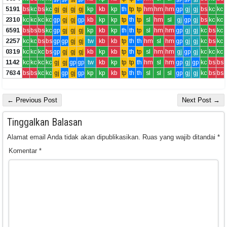
5191
bs
kc
bs
kc
gj
gj
gj
gj
kp
kb
kp
th
tp
tp
hm
hm
hm
gp
gj
gj
bs
kc
kc
2310
kc
kc
kc
kc
gp
gj
gj
gp
kb
kp
kp
tp
th
tp
sl
hm
sl
gj
gp
gj
bs
kc
kc
6591
bs
bs
bs
kc
gp
gj
gj
gj
kp
kb
kp
th
th
tp
sl
hm
hm
gp
gj
gj
kc
bs
kc
2257
kc
kc
bs
bs
gp
gp
gj
gj
tw
kb
kb
tp
th
th
hm
sl
hm
gp
gj
gj
kc
bs
kc
0319
kc
kc
kc
bs
gp
gj
gj
gj
kb
kp
kb
tp
th
tp
sl
hm
hm
gj
gp
gj
kc
kc
kc
1142
kc
kc
kc
kc
gj
gj
gp
gp
tw
kb
kp
tp
tp
th
hm
sl
hm
gp
gj
gp
kc
bs
bs
7634
bs
bs
kc
kc
gj
gp
gj
gp
kp
kp
kb
tp
th
th
sl
sl
sl
gp
gj
gj
kc
bs
bs
← Previous Post
Next Post →
Tinggalkan Balasan
Alamat email Anda tidak akan dipublikasikan.
Ruas yang wajib ditandai
*
Komentar
*