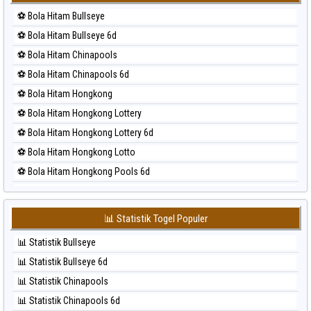
⚽ Bola Merah Korea
⚽ Bola Hitam Bullseye
⚽ Bola Merah Kuda Lari
⚽ Bola Hitam Bullseye 6d
⚽ Bola Merah Magnum Cambodia
⚽ Bola Hitam Chinapools
⚽ Bola Merah Nagoya
⚽ Bola Hitam Chinapools 6d
⚽ Bola Merah North Carolina Day
⚽ Bola Hitam Hongkong
⚽ Bola Merah Pcso
⚽ Bola Hitam Hongkong Lottery
⚽ Bola Merah Sao Paulo
⚽ Bola Hitam Hongkong Lottery 6d
⚽ Bola Merah Singapore
⚽ Bola Hitam Hongkong Lotto
⚽ Bola Merah Sydney
⚽ Bola Hitam Hongkong Pools 6d
⚽ Bola Merah Sydney Lottery
⚽ Bola Hitam Japan
⚽ Bola Merah Sydney Lottery 6d
⚽ Bola Hitam Japan 6d
⚽ Bola Merah Sydney Lotto
📊 Statistik Togel Populer
⚽ Bola Hitam Korea
⚽ Bola Merah Sydney Pools 6d
📊 Statistik Bullseye
⚽ Bola Hitam Kuda Lari
⚽ Bola Merah Taipei
📊 Statistik Bullseye 6d
⚽ Bola Hitam Magnum Cambodia
⚽ Bola Merah Taiwan
📊 Statistik Chinapools
⚽ Bola Hitam Nagoya
📊 Statistik Chinapools 6d
⚽ Bola Hitam North Carolina Day