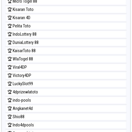
🏆 Micro Togel 88
🏆 Kisaran Toto
🏆 Kisaran 4D
🏆 Pelita Toto
🏆 IndoLottery 88
🏆 DuniaLottery 88
🏆 KaisarToto 88
🏆 WlaTogel 88
🏆 Viral4DP
🏆 Victory4DP
🏆 LuckySlot99
🏆 4dprizewlatoto
🏆 indo-pools
🏆 Angkanet4d
🏆 Shio88
🏆 Indo4dpools