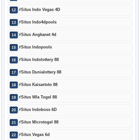
⚡
Situs Indo Vegas 4D
12
⚡
Situs Indo4dpools
13
⚡
Situs Angkanet 4d
14
⚡
Situs Indopools
15
⚡
Situs Indolottery 88
16
⚡
Situs Dunialottery 88
17
⚡
Situs Kaisartoto 88
18
⚡
Situs Wla Togel 88
19
⚡
Situs Indoboss 6D
20
⚡
Situs Microtogel 88
21
⚡
Situs Vegas 6d
22