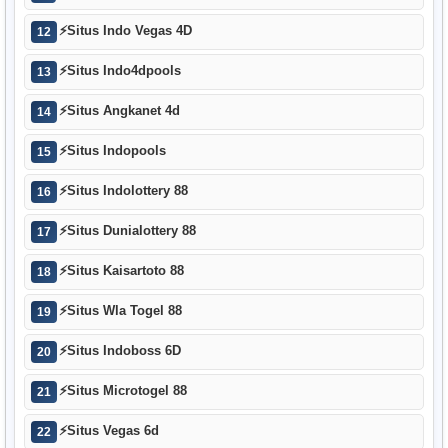
⚡
Situs Indo Vegas 4D
12
⚡
Situs Indo4dpools
13
⚡
Situs Angkanet 4d
14
⚡
Situs Indopools
15
⚡
Situs Indolottery 88
16
⚡
Situs Dunialottery 88
17
⚡
Situs Kaisartoto 88
18
⚡
Situs Wla Togel 88
19
⚡
Situs Indoboss 6D
20
⚡
Situs Microtogel 88
21
⚡
Situs Vegas 6d
22