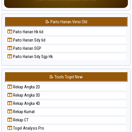
Paito Warna Singapore
Paito Warna Sydney
📝 Paito Harian Versi Old
Paito Warna Sydney Lottery
Paito Warna Sydney Lottery 6d
Paito Harian Hk 6d
Paito Warna Sydney Lotto
Paito Harian Sdy 6d
Paito Warna Sydney Pools 6d
Paito Harian SGP
Paito Warna Taipei
Paito Harian Sdy Sgp Hk
Paito Warna Taiwan
📝 Tools Togel New
Rekap Angka 2D
Rekap Angka 3D
Rekap Angka 4D
Rekap Kumat
Rekap CT
Togel Analysis Pro