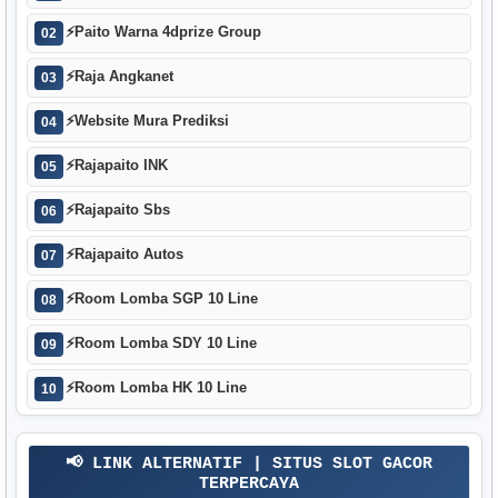
⚡
Paito Warna 4dprize Group
02
⚡
Raja Angkanet
03
⚡
Website Mura Prediksi
04
⚡
Rajapaito INK
05
⚡
Rajapaito Sbs
06
⚡
Rajapaito Autos
07
⚡
Room Lomba SGP 10 Line
08
⚡
Room Lomba SDY 10 Line
09
⚡
Room Lomba HK 10 Line
10
📢 LINK ALTERNATIF | SITUS SLOT GACOR
TERPERCAYA