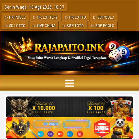
Senin Wage, 10 Agt 2026, 10:07
▷ HK POOLS
▷ HK LOTTERY
▷ HK LOTTO
▷ SD POOLS
▷ SD LOTTO
▷ LIVE CHINA
▷ SGP TOTO
▷ SGP POOLS