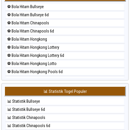
⚽ Bola Merah Korea
⚽ Bola Hitam Bullseye
⚽ Bola Merah Kuda Lari
⚽ Bola Hitam Bullseye 6d
⚽ Bola Merah Magnum Cambodia
⚽ Bola Hitam Chinapools
⚽ Bola Merah Nagoya
⚽ Bola Hitam Chinapools 6d
⚽ Bola Merah North Carolina Day
⚽ Bola Hitam Hongkong
⚽ Bola Merah Pcso
⚽ Bola Hitam Hongkong Lottery
⚽ Bola Merah Sao Paulo
⚽ Bola Hitam Hongkong Lottery 6d
⚽ Bola Merah Singapore
⚽ Bola Hitam Hongkong Lotto
⚽ Bola Merah Sydney
⚽ Bola Hitam Hongkong Pools 6d
⚽ Bola Merah Sydney Lottery
⚽ Bola Hitam Japan
⚽ Bola Merah Sydney Lottery 6d
⚽ Bola Hitam Japan 6d
⚽ Bola Merah Sydney Lotto
📊 Statistik Togel Populer
⚽ Bola Hitam Korea
⚽ Bola Merah Sydney Pools 6d
📊 Statistik Bullseye
⚽ Bola Hitam Kuda Lari
⚽ Bola Merah Taipei
📊 Statistik Bullseye 6d
⚽ Bola Hitam Magnum Cambodia
⚽ Bola Merah Taiwan
📊 Statistik Chinapools
⚽ Bola Hitam Nagoya
📊 Statistik Chinapools 6d
⚽ Bola Hitam North Carolina Day