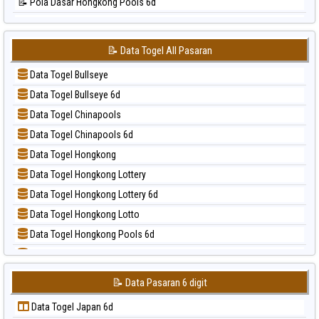
📝 Pola Dasar Hongkong Pools 6d
📊 Statistik Singapore
📝 Pola Dasar Japan
📊 Statistik Sydney
📝 Pola Dasar Japan 6d
📊 Statistik Sydney Lottery
📝 Data Togel All Pasaran
📝 Pola Dasar Korea
📊 Statistik Sydney Lottery 6d
Data Togel Bullseye
📝 Pola Dasar Kuda Lari
📊 Statistik Sydney Lotto
Data Togel Bullseye 6d
📝 Pola Dasar Magnum Cambodia
📊 Statistik Sydney Pools 6d
Data Togel Chinapools
📝 Pola Dasar Nagoya
📊 Statistik Taipei
Data Togel Chinapools 6d
📝 Pola Dasar North Carolina Day
📊 Statistik Taiwan
Data Togel Hongkong
📝 Pola Dasar Pcso
Data Togel Hongkong Lottery
📝 Pola Dasar Sao Paulo
Data Togel Hongkong Lottery 6d
📝 Pola Dasar Singapore
Data Togel Hongkong Lotto
📝 Pola Dasar Sydney
Data Togel Hongkong Pools 6d
📝 Pola Dasar Sydney Lottery
Data Togel Japan
📝 Pola Dasar Sydney Lottery 6d
Data Togel Japan 6d
📝 Pola Dasar Sydney Lotto
📝 Data Pasaran 6 digit
Data Togel Korea
📝 Pola Dasar Sydney Pools 6d
Data Togel Japan 6d
Data Togel Kuda Lari