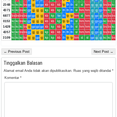
2348
kc
kc
kc
bs
gp
gj
gp
gp
kb
kb
kb
tp
th
th
sl
sl
hm
gj
gj
gj
bs
bs
kc
4371
kc
kc
bs
kc
gp
gj
gj
gj
kp
kb
kp
th
th
th
sl
hm
hm
gj
gj
gp
bs
kc
bs
6877
bs
bs
bs
bs
gp
gp
gj
gj
kb
kp
tw
th
tp
tp
hm
sl
hm
gj
gp
gj
bs
bs
bs
0153
kc
kc
bs
kc
gp
gj
gj
gj
kb
kb
kp
tp
tp
th
sl
hm
hm
gj
gp
gp
kc
bs
bs
1428
kc
kc
kc
bs
gj
gp
gp
gp
kb
kp
kb
tp
th
th
sl
hm
hm
gj
gp
gj
bs
bs
kc
4357
kc
kc
bs
bs
gp
gj
gj
gj
kp
kb
kb
th
th
th
sl
hm
hm
gj
gp
gj
bs
bs
kc
3109
kc
kc
kc
bs
gj
gj
gp
gj
kp
kp
kb
th
tp
tp
hm
sl
sl
gp
gj
gj
kc
kc
bs
← Previous Post
Next Post →
Tinggalkan Balasan
Alamat email Anda tidak akan dipublikasikan.
Ruas yang wajib ditandai
*
Komentar
*