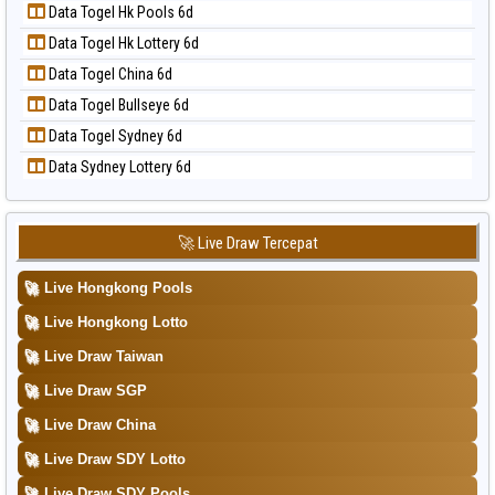
📝 Pola Dasar Taipei
Data Togel Hk Pools 6d
Data Togel Magnum Cambodia
📝 Pola Dasar Taiwan
Data Togel Hk Lottery 6d
Data Togel Nagoya
Data Togel China 6d
Data Togel North Carolina Day
Data Togel Bullseye 6d
Data Togel Pcso
Data Togel Sydney 6d
Data Togel Sao Paulo
Data Sydney Lottery 6d
Data Togel Singapore
Data Togel Sydney
Data Togel Sydney Lottery
🚀 Live Draw Tercepat
Data Togel Sydney Lottery 6d
🚀
Live Hongkong Pools
Data Togel Sydney Lotto
🚀
Live Hongkong Lotto
Data Togel Sydney Pools 6d
🚀
Live Draw Taiwan
Data Togel Taipei
🚀
Live Draw SGP
Data Togel Taiwan
🚀
Live Draw China
🚀
Live Draw SDY Lotto
🚀
Live Draw SDY Pools