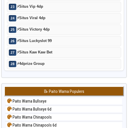
⚡
Situs Vip 4dp
23
⚡
Situs Viral 4dp
24
⚡
Situs Victory 4dp
25
⚡
Situs Luckyslot 99
26
⚡
Situs Kaw Kaw Bet
27
⚡
4dprize Group
28
📝 Paito Warna Populers
Paito Warna Bullseye
Paito Warna Bullseye 6d
Paito Warna Chinapools
Paito Warna Chinapools 6d