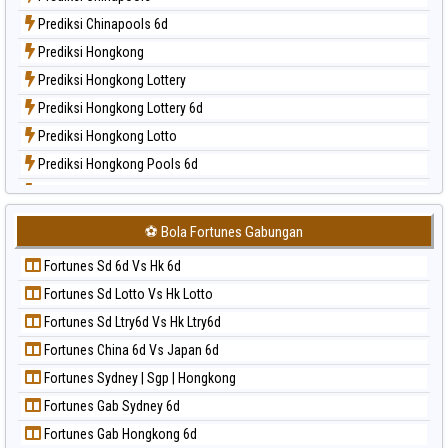
Paito Harian Nagoya
Prediksi Chinapools 6d
Paito Harian New York Midday
Prediksi Hongkong
Paito Harian North Carolina Day
Prediksi Hongkong Lottery
Paito Harian Pcso
Prediksi Hongkong Lottery 6d
Paito Harian Pennsylvania Day
Prediksi Hongkong Lotto
Paito Harian Sao Paulo
Prediksi Hongkong Pools 6d
Paito Harian Singapore
Prediksi Japan
Paito Harian Sydney
Prediksi Japan 6d
Paito Harian Sydney Lottery
⚽ Bola Fortunes Gabungan
Prediksi Korea
Paito Harian Sydney Lottery 6d
Fortunes Sd 6d Vs Hk 6d
Prediksi Kuda Lari
Paito Harian Sydney Lotto
Fortunes Sd Lotto Vs Hk Lotto
Prediksi Magnum Cambodia
Paito Harian Sydney Pools 6d
Fortunes Sd Ltry6d Vs Hk Ltry6d
Prediksi Nagoya
Paito Harian Taipei
Fortunes China 6d Vs Japan 6d
Prediksi North Carolina Day
Paito Harian Taiwan
Fortunes Sydney | Sgp | Hongkong
Prediksi Pcso
Fortunes Gab Sydney 6d
Prediksi Sao Paulo
Fortunes Gab Hongkong 6d
Prediksi Singapore