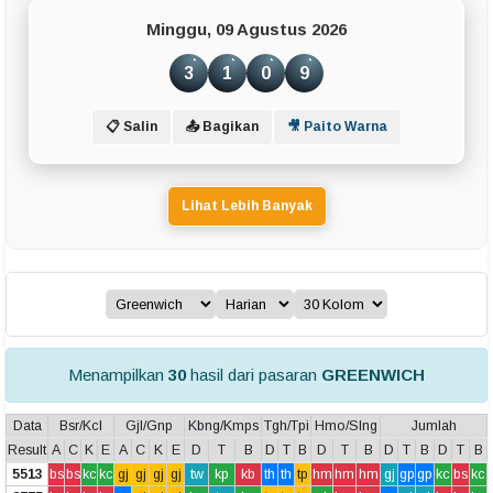
Minggu, 09 Agustus 2026
3
1
0
9
📋 Salin
📤 Bagikan
🎥 Paito Warna
Lihat Lebih Banyak
Menampilkan
30
hasil dari pasaran
GREENWICH
Data
Bsr/Kcl
Gjl/Gnp
Kbng/Kmps
Tgh/Tpi
Hmo/Slng
Jumlah
Result
A
C
K
E
A
C
K
E
D
T
B
D
T
B
D
T
B
D
T
B
D
T
B
5513
bs
bs
kc
kc
gj
gj
gj
gj
tw
kp
kb
th
th
tp
hm
hm
hm
gj
gp
gp
kc
bs
kc