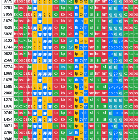
8775
bs
bs
bs
bs
gp
gj
gj
gj
kp
tw
kp
tp
tp
tp
sl
hm
hm
gp
gj
gj
bs
bs
kc
2751
kc
bs
bs
kc
gp
gj
gj
gj
kb
kp
kp
th
tp
th
sl
hm
hm
gj
gj
gp
bs
kc
bs
3059
kc
kc
bs
bs
gj
gp
gj
gj
kp
kb
kb
th
tp
th
sl
sl
hm
gj
gj
gj
kc
bs
bs
3679
kc
bs
bs
bs
gj
gp
gj
gj
kb
kb
kb
th
th
tp
sl
sl
hm
gj
gp
gj
bs
kc
bs
4528
kc
bs
kc
bs
gp
gj
gp
gp
kb
kp
kb
th
th
th
sl
sl
hm
gj
gj
gj
bs
bs
kc
5828
bs
bs
kc
bs
gj
gp
gp
gp
kb
kp
kb
th
tp
th
sl
hm
hm
gp
gj
gj
kc
kc
kc
5122
bs
kc
kc
kc
gj
gj
gp
gp
kp
kb
tw
th
tp
tp
hm
sl
hm
gp
gj
gp
bs
kc
kc
1744
kc
bs
kc
kc
gj
gj
gp
gp
kb
kp
tw
tp
th
th
hm
sl
hm
gp
gp
gp
bs
kc
bs
0828
kc
bs
kc
bs
gp
gp
gp
gp
kb
kp
kb
tp
tp
th
hm
hm
hm
gp
gj
gj
bs
kc
kc
2568
kc
bs
bs
bs
gp
gj
gp
gp
kb
kb
kb
th
th
th
sl
sl
hm
gj
gp
gj
bs
kc
bs
5774
bs
bs
bs
kc
gj
gj
gj
gp
kb
tw
kp
th
tp
th
hm
hm
sl
gj
gj
gp
kc
bs
kc
1068
kc
kc
bs
bs
gj
gp
gp
gp
kp
kb
kb
tp
tp
th
sl
hm
hm
gj
gp
gj
kc
bs
bs
3675
kc
bs
bs
bs
gj
gp
gj
gj
kb
kb
kp
th
th
tp
sl
sl
hm
gj
gp
gj
bs
kc
kc
1585
kc
bs
bs
bs
gj
gj
gp
gj
kb
kb
kp
tp
th
tp
hm
sl
sl
gp
gp
gp
bs
kc
kc
2068
kc
kc
bs
bs
gp
gp
gp
gp
kp
kb
kb
tp
tp
th
hm
hm
hm
gp
gp
gj
kc
bs
bs
1279
kc
kc
bs
bs
gj
gp
gj
gj
kb
kb
kb
tp
th
tp
sl
sl
hm
gj
gj
gj
kc
bs
bs
1036
kc
kc
kc
bs
gj
gp
gj
gp
kp
kb
kb
tp
tp
th
sl
sl
sl
gj
gj
gj
kc
kc
bs
0749
kc
bs
kc
bs
gp
gj
gp
gj
kb
kp
kb
tp
th
th
sl
sl
sl
gj
gp
gp
bs
kc
kc
1454
kc
kc
bs
kc
gj
gp
gj
gp
kb
kb
kp
tp
th
th
sl
sl
sl
gj
gj
gj
bs
bs
bs
8071
bs
kc
bs
kc
gp
gp
gj
gj
kp
kb
kp
tp
tp
th
hm
sl
hm
gp
gj
gp
bs
bs
bs
2766
kc
bs
bs
bs
gp
gj
gp
gp
kb
kp
tw
th
tp
th
sl
sl
hm
gj
gp
gj
bs
kc
kc
0946
kc
bs
kc
bs
gp
gj
gp
gp
kb
kp
kb
tp
tp
th
sl
sl
hm
gj
gp
gj
bs
kc
kc