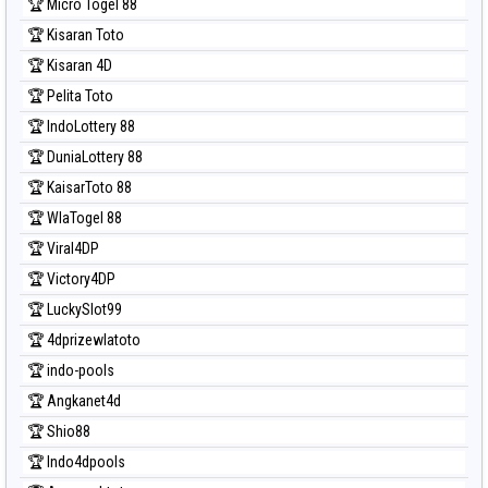
🏆 Micro Togel 88
🏆 Kisaran Toto
🏆 Kisaran 4D
🏆 Pelita Toto
🏆 IndoLottery 88
🏆 DuniaLottery 88
🏆 KaisarToto 88
🏆 WlaTogel 88
🏆 Viral4DP
🏆 Victory4DP
🏆 LuckySlot99
🏆 4dprizewlatoto
🏆 indo-pools
🏆 Angkanet4d
🏆 Shio88
🏆 Indo4dpools