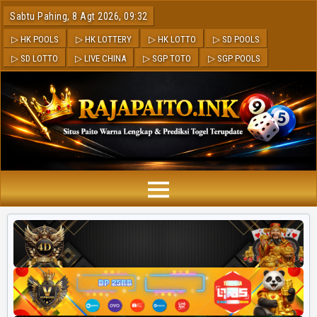
Sabtu Pahing, 8 Agt 2026, 09:32
▷ HK POOLS
▷ HK LOTTERY
▷ HK LOTTO
▷ SD POOLS
▷ SD LOTTO
▷ LIVE CHINA
▷ SGP TOTO
▷ SGP POOLS