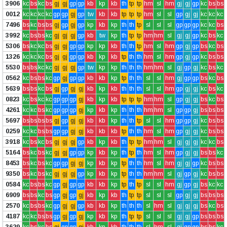
3906
kc
bs
kc
bs
gj
gj
gp
gp
kb
kp
kb
th
tp
tp
hm
sl
hm
gj
gj
gp
kc
bs
bs
0012
kc
kc
kc
kc
gp
gp
gj
gp
tw
kb
kb
tp
tp
tp
hm
sl
sl
gp
gj
gj
kc
kc
kc
7496
bs
kc
bs
bs
gj
gp
gj
gp
kp
kb
kp
th
th
tp
sl
sl
sl
gp
gp
gp
kc
kc
bs
3992
kc
bs
bs
kc
gj
gj
gj
gp
kb
tw
kp
th
tp
tp
hm
hm
sl
gj
gj
gp
kc
bs
kc
5306
bs
kc
kc
bs
gj
gj
gp
gp
kp
kp
kb
th
th
tp
hm
sl
hm
gp
gj
gp
bs
kc
bs
1326
kc
kc
kc
bs
gj
gj
gp
gp
kb
kp
kb
tp
th
th
hm
sl
hm
gp
gj
gp
kc
bs
bs
5530
bs
bs
kc
kc
gj
gj
gj
gp
tw
kp
kp
th
th
th
hm
hm
sl
gj
gp
gj
kc
bs
kc
0562
kc
bs
bs
kc
gp
gj
gp
gp
kb
kb
kp
tp
th
th
sl
sl
hm
gj
gp
gp
bs
kc
bs
5639
bs
bs
kc
bs
gj
gp
gj
gj
kb
kp
kb
th
th
th
sl
sl
hm
gp
gj
gj
kc
bs
kc
0823
kc
bs
kc
kc
gp
gp
gp
gj
kb
kp
kb
tp
tp
tp
hm
hm
sl
gp
gj
gj
bs
kc
bs
4261
kc
kc
bs
kc
gp
gp
gp
gj
kp
kb
kp
th
th
th
hm
hm
sl
gp
gp
gj
bs
bs
bs
5697
bs
bs
bs
bs
gj
gp
gj
gj
kb
kb
kp
th
th
tp
sl
sl
hm
gp
gp
gj
kc
bs
bs
0259
kc
kc
bs
bs
gp
gp
gj
gj
kb
kb
kb
tp
th
th
hm
sl
hm
gp
gj
gj
kc
bs
bs
3918
kc
bs
kc
bs
gj
gj
gj
gp
kb
kp
kb
th
tp
tp
hm
hm
sl
gj
gj
gj
kc
kc
bs
5164
bs
kc
bs
kc
gj
gj
gp
gp
kp
kb
kp
th
tp
th
hm
sl
hm
gp
gj
gj
bs
bs
kc
8453
bs
kc
bs
kc
gp
gp
gj
gj
kp
kb
kp
tp
th
th
hm
sl
hm
gj
gj
gp
kc
bs
bs
9350
bs
kc
bs
kc
gj
gj
gj
gp
kp
kb
kp
tp
th
th
hm
hm
sl
gj
gp
gj
kc
bs
bs
0584
kc
bs
bs
kc
gp
gj
gp
gp
kb
kb
kp
tp
th
tp
sl
sl
hm
gj
gp
gj
bs
kc
kc
6909
bs
bs
kc
bs
gp
gj
gp
gj
kb
kp
kb
th
tp
tp
sl
sl
sl
gp
gj
gj
bs
bs
bs
2570
kc
bs
bs
kc
gp
gj
gj
gp
kb
kb
kp
th
th
th
sl
hm
sl
gj
gj
gj
bs
kc
bs
4187
kc
kc
bs
bs
gp
gj
gp
gj
kp
kb
kp
th
tp
tp
sl
sl
sl
gj
gj
gp
bs
bs
bs
3629
kc
bs
kc
bs
gj
gp
gp
gj
kb
kp
kb
th
th
th
sl
hm
sl
gj
gp
gp
bs
bs
kc