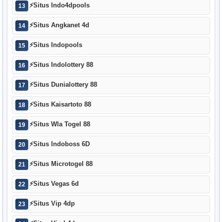
⚡
Situs Indo4dpools
13
⚡
Situs Angkanet 4d
14
⚡
Situs Indopools
15
⚡
Situs Indolottery 88
16
⚡
Situs Dunialottery 88
17
⚡
Situs Kaisartoto 88
18
⚡
Situs Wla Togel 88
19
⚡
Situs Indoboss 6D
20
⚡
Situs Microtogel 88
21
⚡
Situs Vegas 6d
22
⚡
Situs Vip 4dp
23