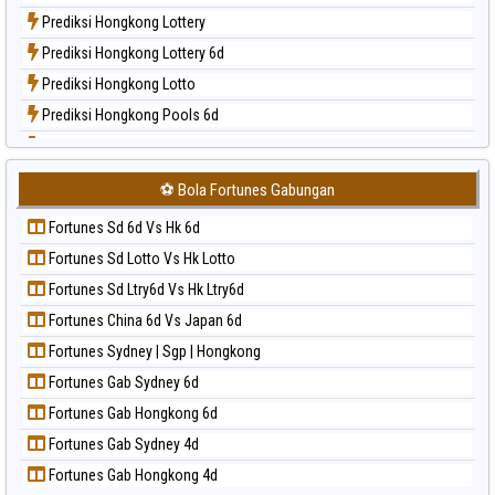
Paito Harian North Carolina Day
Prediksi Hongkong Lottery
Paito Harian Pcso
Prediksi Hongkong Lottery 6d
Paito Harian Pennsylvania Day
Prediksi Hongkong Lotto
Paito Harian Sao Paulo
Prediksi Hongkong Pools 6d
Paito Harian Singapore
Prediksi Japan
Paito Harian Sydney
Prediksi Japan 6d
Paito Harian Sydney Lottery
⚽ Bola Fortunes Gabungan
Prediksi Korea
Paito Harian Sydney Lottery 6d
Fortunes Sd 6d Vs Hk 6d
Prediksi Kuda Lari
Paito Harian Sydney Lotto
Fortunes Sd Lotto Vs Hk Lotto
Prediksi Magnum Cambodia
Paito Harian Sydney Pools 6d
Fortunes Sd Ltry6d Vs Hk Ltry6d
Prediksi Nagoya
Paito Harian Taipei
Fortunes China 6d Vs Japan 6d
Prediksi North Carolina Day
Paito Harian Taiwan
Fortunes Sydney | Sgp | Hongkong
Prediksi Pcso
Fortunes Gab Sydney 6d
Prediksi Sao Paulo
Fortunes Gab Hongkong 6d
Prediksi Singapore
Fortunes Gab Sydney 4d
Prediksi Sydney
Fortunes Gab Hongkong 4d
Prediksi Sydney Lottery