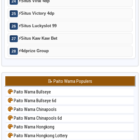
⚡
Situs Viral 4dp
24
⚡
Situs Victory 4dp
25
⚡
Situs Luckyslot 99
26
⚡
Situs Kaw Kaw Bet
27
⚡
4dprize Group
28
📝 Paito Warna Populers
Paito Warna Bullseye
Paito Warna Bullseye 6d
Paito Warna Chinapools
Paito Warna Chinapools 6d
Paito Warna Hongkong
Paito Warna Hongkong Lottery