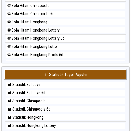
⚽ Bola Merah Magnum Cambodia
⚽ Bola Hitam Chinapools
⚽ Bola Merah Nagoya
⚽ Bola Hitam Chinapools 6d
⚽ Bola Merah North Carolina Day
⚽ Bola Hitam Hongkong
⚽ Bola Merah Pcso
⚽ Bola Hitam Hongkong Lottery
⚽ Bola Merah Sao Paulo
⚽ Bola Hitam Hongkong Lottery 6d
⚽ Bola Merah Singapore
⚽ Bola Hitam Hongkong Lotto
⚽ Bola Merah Sydney
⚽ Bola Hitam Hongkong Pools 6d
⚽ Bola Merah Sydney Lottery
⚽ Bola Hitam Japan
⚽ Bola Merah Sydney Lottery 6d
⚽ Bola Hitam Japan 6d
⚽ Bola Merah Sydney Lotto
📊 Statistik Togel Populer
⚽ Bola Hitam Korea
⚽ Bola Merah Sydney Pools 6d
📊 Statistik Bullseye
⚽ Bola Hitam Kuda Lari
⚽ Bola Merah Taipei
📊 Statistik Bullseye 6d
⚽ Bola Hitam Magnum Cambodia
⚽ Bola Merah Taiwan
📊 Statistik Chinapools
⚽ Bola Hitam Nagoya
📊 Statistik Chinapools 6d
⚽ Bola Hitam North Carolina Day
📊 Statistik Hongkong
⚽ Bola Hitam Pcso
📊 Statistik Hongkong Lottery
⚽ Bola Hitam Sao Paulo