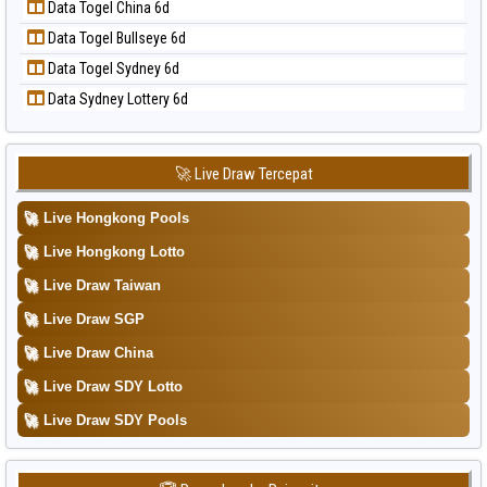
Data Togel China 6d
Data Togel North Carolina Day
Data Togel Bullseye 6d
Data Togel Pcso
Data Togel Sydney 6d
Data Togel Sao Paulo
Data Sydney Lottery 6d
Data Togel Singapore
Data Togel Sydney
Data Togel Sydney Lottery
🚀 Live Draw Tercepat
Data Togel Sydney Lottery 6d
🚀
Live Hongkong Pools
Data Togel Sydney Lotto
🚀
Live Hongkong Lotto
Data Togel Sydney Pools 6d
🚀
Live Draw Taiwan
Data Togel Taipei
🚀
Live Draw SGP
Data Togel Taiwan
🚀
Live Draw China
🚀
Live Draw SDY Lotto
🚀
Live Draw SDY Pools