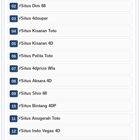
⚡
Situs Dim 88
02
⚡
Situs 4dsuper
03
⚡
Situs Kisaran Toto
04
⚡
Situs Kisaran 4D
05
⚡
Situs Pelita Toto
06
⚡
Situs 4dprize Wla
07
⚡
Situs Aksara 4D
08
⚡
Situs Shio 88
09
⚡
Situs Bintang 4DP
10
⚡
Situs Anugerah Toto
11
⚡
Situs Indo Vegas 4D
12