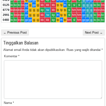
0125
kc
kc
kc
bs
gp
gj
gp
gj
kb
kb
kb
tp
tp
th
sl
sl
sl
gj
gj
gj
kc
kc
bs
8779
bs
bs
bs
bs
gp
gj
gj
gj
kp
tw
kb
tp
tp
tp
sl
hm
hm
gp
gj
gj
bs
bs
bs
2991
kc
bs
bs
kc
gp
gj
gj
gj
kb
tw
kp
th
tp
tp
sl
hm
hm
gp
gj
gj
kc
bs
kc
0493
kc
kc
bs
kc
gp
gp
gj
gj
kb
kb
kp
tp
th
tp
hm
sl
hm
gp
gp
gj
kc
kc
kc
← Previous Post
Next Post →
Tinggalkan Balasan
Alamat email Anda tidak akan dipublikasikan.
Ruas yang wajib ditandai
*
Komentar
*
Nama
*