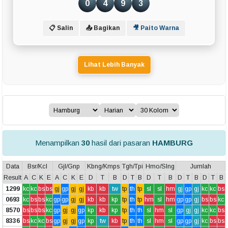
0
4
9
3
📋 Salin
📤 Bagikan
🎥 Paito Warna
Lihat Lebih Banyak
Menampilkan
30
hasil dari pasaran
HAMBURG
Data
Bsr/Kcl
Gjl/Gnp
Kbng/Kmps
Tgh/Tpi
Hmo/Slng
Jumlah
Result
A
C
K
E
A
C
K
E
D
T
B
D
T
B
D
T
B
D
T
B
D
T
B
1299
kc
kc
bs
bs
gj
gp
gj
gj
kb
kb
tw
tp
th
tp
sl
sl
hm
gj
gp
gj
kc
kc
bs
0693
kc
bs
bs
kc
gp
gp
gj
gj
kb
kb
kp
tp
th
tp
hm
sl
hm
gp
gp
gj
bs
bs
kc
8570
bs
bs
bs
kc
gp
gj
gj
gp
kp
kb
kp
tp
th
th
sl
hm
sl
gp
gj
gj
kc
kc
bs
8336
bs
kc
kc
bs
gp
gj
gj
gp
kp
tw
kb
tp
th
th
sl
hm
sl
gp
gp
gj
kc
bs
bs