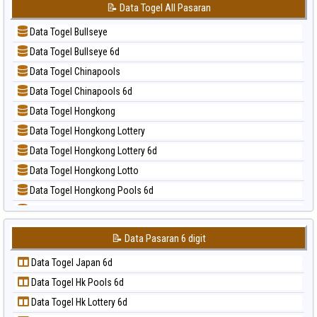
📊 Statistik Sydney Lottery
📝 Data Togel All Pasaran
📝 Pola Dasar Korea
📊 Statistik Sydney Lottery 6d
Data Togel Bullseye
📝 Pola Dasar Kuda Lari
📊 Statistik Sydney Lotto
Data Togel Bullseye 6d
📝 Pola Dasar Magnum Cambodia
📊 Statistik Sydney Pools 6d
Data Togel Chinapools
📝 Pola Dasar Nagoya
📊 Statistik Taipei
Data Togel Chinapools 6d
📝 Pola Dasar North Carolina Day
📊 Statistik Taiwan
Data Togel Hongkong
📝 Pola Dasar Pcso
Data Togel Hongkong Lottery
📝 Pola Dasar Sao Paulo
Data Togel Hongkong Lottery 6d
📝 Pola Dasar Singapore
Data Togel Hongkong Lotto
📝 Pola Dasar Sydney
Data Togel Hongkong Pools 6d
📝 Pola Dasar Sydney Lottery
Data Togel Japan
📝 Pola Dasar Sydney Lottery 6d
Data Togel Japan 6d
📝 Pola Dasar Sydney Lotto
📝 Data Pasaran 6 digit
Data Togel Korea
📝 Pola Dasar Sydney Pools 6d
Data Togel Japan 6d
Data Togel Kuda Lari
📝 Pola Dasar Taipei
Data Togel Hk Pools 6d
Data Togel Magnum Cambodia
📝 Pola Dasar Taiwan
Data Togel Hk Lottery 6d
Data Togel Nagoya