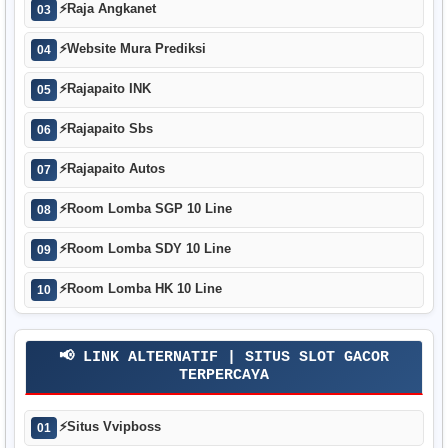
⚡
Raja Angkanet
03
⚡
Website Mura Prediksi
04
⚡
Rajapaito INK
05
⚡
Rajapaito Sbs
06
⚡
Rajapaito Autos
07
⚡
Room Lomba SGP 10 Line
08
⚡
Room Lomba SDY 10 Line
09
⚡
Room Lomba HK 10 Line
10
📢 LINK ALTERNATIF | SITUS SLOT GACOR
TERPERCAYA
⚡
Situs Vvipboss
01