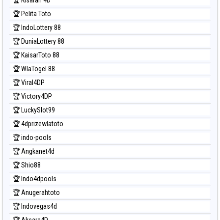
🏆 Pelita Toto
🏆 IndoLottery 88
🏆 DuniaLottery 88
🏆 KaisarToto 88
🏆 WlaTogel 88
🏆 Viral4DP
🏆 Victory4DP
🏆 LuckySlot99
🏆 4dprizewlatoto
🏆 indo-pools
🏆 Angkanet4d
🏆 Shio88
🏆 Indo4dpools
🏆 Anugerahtoto
🏆 Indovegas4d
🏆 Aksara4D