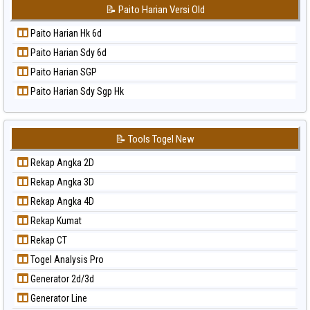
📝 Paito Harian Versi Old
Paito Warna Sydney Lottery
Paito Warna Sydney Lottery 6d
Paito Harian Hk 6d
Paito Warna Sydney Lotto
Paito Harian Sdy 6d
Paito Warna Sydney Pools 6d
Paito Harian SGP
Paito Warna Taipei
Paito Harian Sdy Sgp Hk
Paito Warna Taiwan
📝 Tools Togel New
Rekap Angka 2D
Rekap Angka 3D
Rekap Angka 4D
Rekap Kumat
Rekap CT
Togel Analysis Pro
Generator 2d/3d
Generator Line