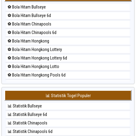
⚽ Bola Merah Korea
⚽ Bola Hitam Bullseye
⚽ Bola Merah Kuda Lari
⚽ Bola Hitam Bullseye 6d
⚽ Bola Merah Magnum Cambodia
⚽ Bola Hitam Chinapools
⚽ Bola Merah Nagoya
⚽ Bola Hitam Chinapools 6d
⚽ Bola Merah North Carolina Day
⚽ Bola Hitam Hongkong
⚽ Bola Merah Pcso
⚽ Bola Hitam Hongkong Lottery
⚽ Bola Merah Sao Paulo
⚽ Bola Hitam Hongkong Lottery 6d
⚽ Bola Merah Singapore
⚽ Bola Hitam Hongkong Lotto
⚽ Bola Merah Sydney
⚽ Bola Hitam Hongkong Pools 6d
⚽ Bola Merah Sydney Lottery
⚽ Bola Hitam Japan
⚽ Bola Merah Sydney Lottery 6d
⚽ Bola Hitam Japan 6d
⚽ Bola Merah Sydney Lotto
📊 Statistik Togel Populer
⚽ Bola Hitam Korea
⚽ Bola Merah Sydney Pools 6d
📊 Statistik Bullseye
⚽ Bola Hitam Kuda Lari
⚽ Bola Merah Taipei
📊 Statistik Bullseye 6d
⚽ Bola Hitam Magnum Cambodia
⚽ Bola Merah Taiwan
📊 Statistik Chinapools
⚽ Bola Hitam Nagoya
📊 Statistik Chinapools 6d
⚽ Bola Hitam North Carolina Day