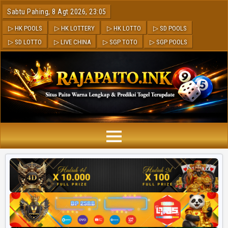
Sabtu Pahing, 8 Agt 2026, 23:05
▷ HK POOLS
▷ HK LOTTERY
▷ HK LOTTO
▷ SD POOLS
▷ SD LOTTO
▷ LIVE CHINA
▷ SGP TOTO
▷ SGP POOLS