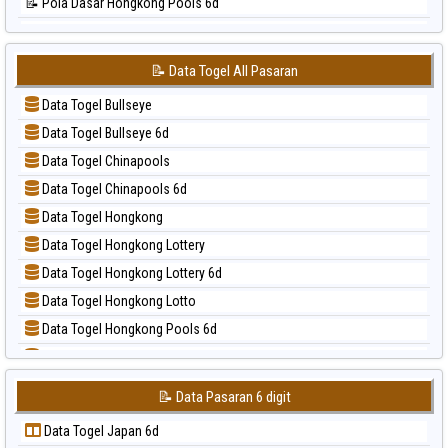
📝 Pola Dasar Hongkong Pools 6d
📊 Statistik Singapore
📝 Pola Dasar Japan
📊 Statistik Sydney
📝 Pola Dasar Japan 6d
📊 Statistik Sydney Lottery
📝 Data Togel All Pasaran
📝 Pola Dasar Korea
📊 Statistik Sydney Lottery 6d
Data Togel Bullseye
📝 Pola Dasar Kuda Lari
📊 Statistik Sydney Lotto
Data Togel Bullseye 6d
📝 Pola Dasar Magnum Cambodia
📊 Statistik Sydney Pools 6d
Data Togel Chinapools
📝 Pola Dasar Nagoya
📊 Statistik Taipei
Data Togel Chinapools 6d
📝 Pola Dasar North Carolina Day
📊 Statistik Taiwan
Data Togel Hongkong
📝 Pola Dasar Pcso
Data Togel Hongkong Lottery
📝 Pola Dasar Sao Paulo
Data Togel Hongkong Lottery 6d
📝 Pola Dasar Singapore
Data Togel Hongkong Lotto
📝 Pola Dasar Sydney
Data Togel Hongkong Pools 6d
📝 Pola Dasar Sydney Lottery
Data Togel Japan
📝 Pola Dasar Sydney Lottery 6d
Data Togel Japan 6d
📝 Pola Dasar Sydney Lotto
📝 Data Pasaran 6 digit
Data Togel Korea
📝 Pola Dasar Sydney Pools 6d
Data Togel Japan 6d
Data Togel Kuda Lari