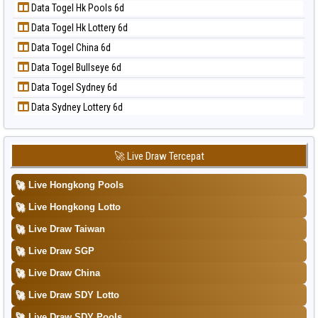
📝 Pola Dasar Taipei
Data Togel Hk Pools 6d
Data Togel Magnum Cambodia
📝 Pola Dasar Taiwan
Data Togel Hk Lottery 6d
Data Togel Nagoya
Data Togel China 6d
Data Togel North Carolina Day
Data Togel Bullseye 6d
Data Togel Pcso
Data Togel Sydney 6d
Data Togel Sao Paulo
Data Sydney Lottery 6d
Data Togel Singapore
Data Togel Sydney
Data Togel Sydney Lottery
🚀 Live Draw Tercepat
Data Togel Sydney Lottery 6d
🚀
Live Hongkong Pools
Data Togel Sydney Lotto
🚀
Live Hongkong Lotto
Data Togel Sydney Pools 6d
🚀
Live Draw Taiwan
Data Togel Taipei
🚀
Live Draw SGP
Data Togel Taiwan
🚀
Live Draw China
🚀
Live Draw SDY Lotto
🚀
Live Draw SDY Pools