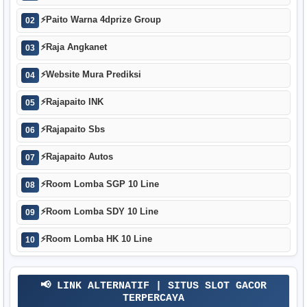
⚡
Paito Warna 4dprize Group
02
⚡
Raja Angkanet
03
⚡
Website Mura Prediksi
04
⚡
Rajapaito INK
05
⚡
Rajapaito Sbs
06
⚡
Rajapaito Autos
07
⚡
Room Lomba SGP 10 Line
08
⚡
Room Lomba SDY 10 Line
09
⚡
Room Lomba HK 10 Line
10
📢 LINK ALTERNATIF | SITUS SLOT GACOR
TERPERCAYA