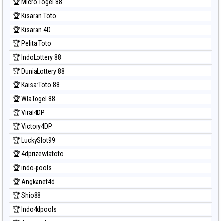
🏆 Micro Togel 88
🏆 Kisaran Toto
🏆 Kisaran 4D
🏆 Pelita Toto
🏆 IndoLottery 88
🏆 DuniaLottery 88
🏆 KaisarToto 88
🏆 WlaTogel 88
🏆 Viral4DP
🏆 Victory4DP
🏆 LuckySlot99
🏆 4dprizewlatoto
🏆 indo-pools
🏆 Angkanet4d
🏆 Shio88
🏆 Indo4dpools