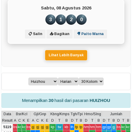
Sabtu, 08 Agustus 2026
3
1
2
0
📋 Salin
📤 Bagikan
🎥 Paito Warna
Lihat Lebih Banyak
Menampilkan
30
hasil dari pasaran
HUIZHOU
Data
Bsr/Kcl
Gjl/Gnp
Kbng/Kmps
Tgh/Tpi
Hmo/Slng
Jumlah
Result
A
C
K
E
A
C
K
E
D
T
B
D
T
B
D
T
B
D
T
B
D
T
B
5119
bs
kc
kc
bs
gj
gj
gj
gj
kp
tw
kb
th
tp
tp
hm
hm
hm
gp
gp
gj
bs
kc
kc