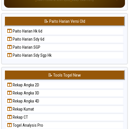
Paito Warna Singapore
Paito Warna Sydney
📝 Paito Harian Versi Old
Paito Warna Sydney Lottery
Paito Warna Sydney Lottery 6d
Paito Harian Hk 6d
Paito Warna Sydney Lotto
Paito Harian Sdy 6d
Paito Warna Sydney Pools 6d
Paito Harian SGP
Paito Warna Taipei
Paito Harian Sdy Sgp Hk
Paito Warna Taiwan
📝 Tools Togel New
Rekap Angka 2D
Rekap Angka 3D
Rekap Angka 4D
Rekap Kumat
Rekap CT
Togel Analysis Pro