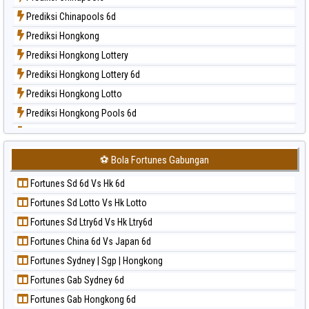
Paito Harian Nagoya
Prediksi Chinapools 6d
Paito Harian New York Midday
Prediksi Hongkong
Paito Harian North Carolina Day
Prediksi Hongkong Lottery
Paito Harian Pcso
Prediksi Hongkong Lottery 6d
Paito Harian Pennsylvania Day
Prediksi Hongkong Lotto
Paito Harian Sao Paulo
Prediksi Hongkong Pools 6d
Paito Harian Singapore
Prediksi Japan
Paito Harian Sydney
Prediksi Japan 6d
Paito Harian Sydney Lottery
⚽ Bola Fortunes Gabungan
Prediksi Korea
Paito Harian Sydney Lottery 6d
Fortunes Sd 6d Vs Hk 6d
Prediksi Kuda Lari
Paito Harian Sydney Lotto
Fortunes Sd Lotto Vs Hk Lotto
Prediksi Magnum Cambodia
Paito Harian Sydney Pools 6d
Fortunes Sd Ltry6d Vs Hk Ltry6d
Prediksi Nagoya
Paito Harian Taipei
Fortunes China 6d Vs Japan 6d
Prediksi North Carolina Day
Paito Harian Taiwan
Fortunes Sydney | Sgp | Hongkong
Prediksi Pcso
Fortunes Gab Sydney 6d
Prediksi Sao Paulo
Fortunes Gab Hongkong 6d
Prediksi Singapore