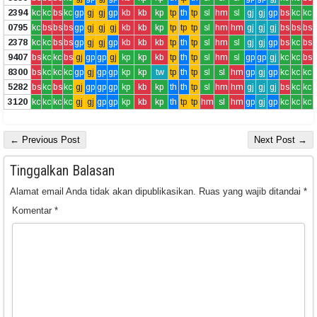
2394
kc
kc
bs
kc
gp
gj
gj
gp
kb
kb
kp
tp
th
tp
sl
hm
sl
gj
gj
gp
bs
kc
kc
0795
kc
bs
bs
bs
gp
gj
gj
gj
kb
kb
kp
tp
tp
tp
sl
hm
hm
gj
gj
gj
bs
bs
bs
2378
kc
kc
bs
bs
gp
gj
gj
gp
kb
kb
kb
tp
th
tp
sl
hm
sl
gj
gj
gp
bs
kc
bs
9407
bs
kc
kc
bs
gj
gp
gp
gj
kp
kp
kb
tp
th
tp
sl
hm
sl
gp
gp
gj
kc
kc
bs
8300
bs
kc
kc
kc
gp
gj
gp
gp
kp
kp
tw
tp
th
tp
sl
sl
hm
gp
gj
gp
kc
kc
kc
5282
bs
kc
bs
kc
gj
gp
gp
gp
kp
kb
kp
th
th
tp
sl
hm
hm
gj
gj
gj
bs
kc
kc
3120
kc
kc
kc
kc
gj
gj
gp
gp
kp
kb
kp
th
tp
tp
hm
sl
hm
gp
gj
gp
kc
kc
kc
← Previous Post
Next Post →
Tinggalkan Balasan
Alamat email Anda tidak akan dipublikasikan.
Ruas yang wajib ditandai
*
Komentar
*