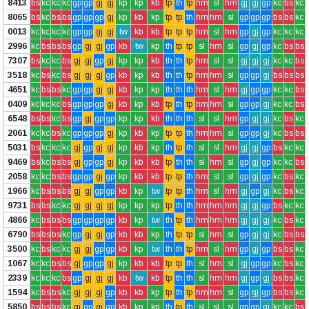
8413
bs
kc
kc
kc
gp
gp
gj
gj
kp
kp
kb
tp
th
tp
hm
sl
hm
gj
gj
gp
kc
bs
kc
8065
bs
kc
bs
bs
gp
gp
gp
gj
kp
kb
kp
tp
tp
th
hm
hm
sl
gp
gp
gp
bs
bs
kc
0013
kc
kc
kc
kc
gp
gp
gj
gj
tw
kb
kb
tp
tp
tp
hm
sl
hm
gp
gj
gp
kc
kc
kc
2996
kc
bs
bs
bs
gp
gj
gj
gp
kb
tw
kp
th
tp
tp
sl
hm
sl
gp
gj
gp
kc
bs
bs
7307
bs
kc
kc
bs
gj
gj
gp
gj
kp
kp
kb
th
th
tp
hm
sl
sl
gj
gj
gj
kc
kc
bs
3518
kc
bs
kc
bs
gj
gj
gj
gp
kb
kp
kb
th
th
tp
hm
hm
sl
gp
gp
gj
bs
bs
bs
4651
kc
bs
bs
kc
gp
gp
gj
gj
kb
kp
kp
th
th
th
hm
sl
hm
gj
gp
gp
kc
kc
bs
0409
kc
kc
kc
bs
gp
gp
gp
gj
kb
kp
kb
tp
th
tp
hm
hm
sl
gp
gp
gj
kc
kc
bs
6548
bs
bs
kc
bs
gp
gj
gp
gp
kp
kp
kb
th
th
th
sl
sl
hm
gp
gj
gj
kc
bs
kc
2061
kc
kc
bs
kc
gp
gp
gp
gj
kp
kb
kp
tp
tp
th
hm
hm
sl
gp
gp
gj
kc
bs
bs
5031
bs
kc
kc
kc
gj
gp
gj
gj
kp
kb
kp
th
tp
th
sl
sl
hm
gj
gj
gp
bs
kc
kc
9469
bs
kc
bs
bs
gj
gp
gp
gj
kp
kb
kb
tp
th
th
sl
hm
sl
gp
gj
gp
kc
kc
bs
2058
kc
kc
bs
bs
gp
gp
gj
gp
kp
kb
kb
tp
tp
th
hm
sl
sl
gp
gj
gp
kc
bs
kc
1966
kc
bs
bs
bs
gj
gj
gp
gp
kb
kp
tw
tp
tp
th
hm
sl
hm
gj
gp
gj
kc
bs
kc
9731
bs
bs
kc
kc
gj
gj
gj
gj
kp
kp
kp
tp
th
th
hm
hm
hm
gj
gj
gp
bs
kc
kc
4866
kc
bs
bs
bs
gp
gp
gp
gp
kb
kp
tw
th
tp
th
hm
hm
hm
gj
gj
gj
kc
bs
kc
6790
bs
bs
bs
kc
gp
gj
gj
gp
kb
kb
kp
th
tp
tp
sl
hm
sl
gp
gj
gj
kc
bs
bs
3500
kc
bs
kc
kc
gj
gj
gp
gp
kb
kp
tw
th
th
tp
hm
sl
hm
gp
gj
gp
bs
bs
kc
1067
kc
kc
bs
bs
gj
gp
gp
gj
kp
kb
kb
tp
tp
th
sl
hm
sl
gj
gp
gp
kc
bs
kc
2339
kc
kc
kc
bs
gp
gj
gj
gj
kb
tw
kb
tp
th
th
sl
hm
hm
gj
gp
gj
bs
bs
kc
1594
kc
bs
bs
kc
gj
gj
gj
gp
kb
kb
kp
tp
th
tp
hm
hm
sl
gp
gj
gp
bs
bs
kc
5850
bs
bs
bs
kc
gj
gp
gj
gp
kb
kp
kp
th
tp
th
sl
sl
sl
gp
gp
gj
kc
kc
bs