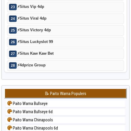
⚡
Situs Vip 4dp
23
⚡
Situs Viral 4dp
24
⚡
Situs Victory 4dp
25
⚡
Situs Luckyslot 99
26
⚡
Situs Kaw Kaw Bet
27
⚡
4dprize Group
28
📝 Paito Warna Populers
Paito Warna Bullseye
Paito Warna Bullseye 6d
Paito Warna Chinapools
Paito Warna Chinapools 6d