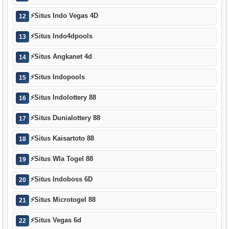
⚡
Situs Indo Vegas 4D
12
⚡
Situs Indo4dpools
13
⚡
Situs Angkanet 4d
14
⚡
Situs Indopools
15
⚡
Situs Indolottery 88
16
⚡
Situs Dunialottery 88
17
⚡
Situs Kaisartoto 88
18
⚡
Situs Wla Togel 88
19
⚡
Situs Indoboss 6D
20
⚡
Situs Microtogel 88
21
⚡
Situs Vegas 6d
22