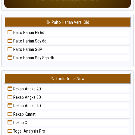
Paito Warna Singapore
Paito Warna Sydney
📝 Paito Harian Versi Old
Paito Warna Sydney Lottery
Paito Warna Sydney Lottery 6d
Paito Harian Hk 6d
Paito Warna Sydney Lotto
Paito Harian Sdy 6d
Paito Warna Sydney Pools 6d
Paito Harian SGP
Paito Warna Taipei
Paito Harian Sdy Sgp Hk
Paito Warna Taiwan
📝 Tools Togel New
Rekap Angka 2D
Rekap Angka 3D
Rekap Angka 4D
Rekap Kumat
Rekap CT
Togel Analysis Pro