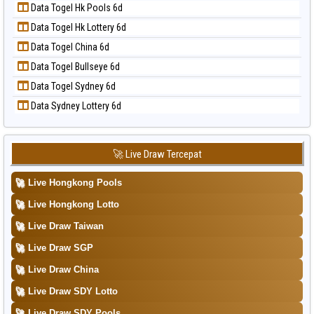
📝 Pola Dasar Taipei
Data Togel Hk Pools 6d
Data Togel Magnum Cambodia
📝 Pola Dasar Taiwan
Data Togel Hk Lottery 6d
Data Togel Nagoya
Data Togel China 6d
Data Togel North Carolina Day
Data Togel Bullseye 6d
Data Togel Pcso
Data Togel Sydney 6d
Data Togel Sao Paulo
Data Sydney Lottery 6d
Data Togel Singapore
Data Togel Sydney
Data Togel Sydney Lottery
🚀 Live Draw Tercepat
Data Togel Sydney Lottery 6d
🚀
Live Hongkong Pools
Data Togel Sydney Lotto
🚀
Live Hongkong Lotto
Data Togel Sydney Pools 6d
🚀
Live Draw Taiwan
Data Togel Taipei
🚀
Live Draw SGP
Data Togel Taiwan
🚀
Live Draw China
🚀
Live Draw SDY Lotto
🚀
Live Draw SDY Pools