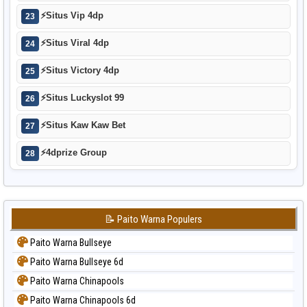
⚡
Situs Vip 4dp
23
⚡
Situs Viral 4dp
24
⚡
Situs Victory 4dp
25
⚡
Situs Luckyslot 99
26
⚡
Situs Kaw Kaw Bet
27
⚡
4dprize Group
28
📝 Paito Warna Populers
Paito Warna Bullseye
Paito Warna Bullseye 6d
Paito Warna Chinapools
Paito Warna Chinapools 6d