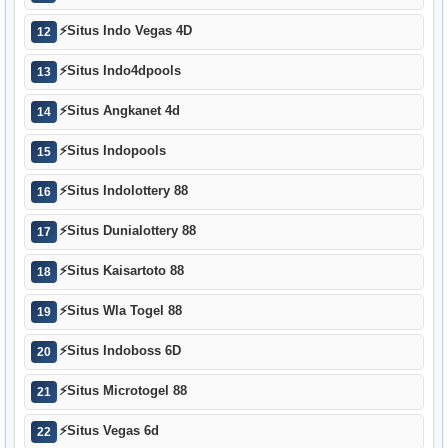
⚡
Situs Indo Vegas 4D
12
⚡
Situs Indo4dpools
13
⚡
Situs Angkanet 4d
14
⚡
Situs Indopools
15
⚡
Situs Indolottery 88
16
⚡
Situs Dunialottery 88
17
⚡
Situs Kaisartoto 88
18
⚡
Situs Wla Togel 88
19
⚡
Situs Indoboss 6D
20
⚡
Situs Microtogel 88
21
⚡
Situs Vegas 6d
22