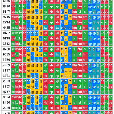
6356
bs
kc
bs
bs
gp
gj
gj
gp
kp
kb
kb
th
th
th
sl
hm
sl
gj
gp
gp
bs
bs
kc
8310
bs
kc
kc
kc
gp
gj
gj
gp
kp
kp
kp
tp
th
tp
sl
hm
sl
gp
gp
gj
kc
kc
kc
5147
bs
kc
kc
bs
gj
gj
gp
gj
kp
kb
kb
th
tp
th
hm
sl
sl
gp
gj
gp
bs
bs
kc
9715
bs
bs
kc
bs
gj
gj
gj
gj
kp
kp
kb
tp
th
tp
hm
hm
hm
gj
gp
gp
bs
bs
bs
2934
kc
bs
kc
kc
gp
gj
gj
gp
kb
kp
kb
th
tp
th
sl
hm
sl
gp
gj
gj
kc
kc
bs
4455
kc
kc
bs
bs
gp
gp
gj
gj
tw
kb
tw
th
th
th
hm
sl
hm
gp
gj
gj
bs
bs
kc
0407
kc
kc
kc
bs
gp
gp
gp
gj
kb
kp
kb
tp
th
tp
hm
hm
sl
gp
gp
gj
kc
kc
bs
6138
bs
kc
kc
bs
gp
gj
gj
gp
kp
kb
kb
th
tp
th
sl
hm
sl
gj
gp
gp
bs
kc
kc
1513
kc
bs
kc
kc
gj
gj
gj
gj
kb
kp
kb
tp
th
tp
hm
hm
hm
gp
gp
gp
bs
bs
kc
0758
kc
bs
bs
bs
gp
gj
gj
gp
kb
kp
kb
tp
tp
th
sl
hm
sl
gj
gj
gp
bs
kc
kc
9055
bs
kc
bs
bs
gj
gp
gj
gj
kp
kb
tw
tp
tp
th
sl
sl
hm
gj
gj
gj
bs
bs
kc
3860
kc
bs
bs
kc
gj
gp
gp
gp
kb
kp
kp
th
tp
th
sl
hm
hm
gp
gj
gp
kc
bs
bs
7359
bs
kc
bs
bs
gj
gj
gj
gj
kp
kb
kb
th
th
th
hm
hm
hm
gj
gp
gj
kc
bs
bs
3197
kc
kc
bs
bs
gj
gj
gj
gj
kp
kb
kp
th
tp
tp
hm
hm
hm
gp
gj
gj
kc
kc
bs
1821
kc
bs
kc
kc
gj
gp
gp
gj
kb
kp
kp
tp
tp
tp
sl
hm
sl
gj
gj
gj
bs
kc
kc
2583
kc
bs
bs
kc
gp
gj
gp
gj
kb
kb
kp
th
th
tp
sl
sl
sl
gj
gp
gp
bs
kc
kc
3763
kc
bs
bs
kc
gj
gj
gp
gj
kb
kp
kp
th
tp
th
hm
sl
sl
gj
gp
gj
kc
kc
bs
4757
kc
bs
bs
bs
gp
gj
gj
gj
kb
kp
kb
th
tp
th
sl
hm
hm
gp
gj
gj
kc
kc
kc
9694
bs
bs
bs
kc
gj
gp
gj
gp
kp
kb
kp
tp
th
tp
sl
sl
sl
gp
gp
gp
bs
bs
kc
3490
kc
kc
bs
kc
gj
gp
gj
gp
kb
kb
kp
th
th
tp
sl
sl
sl
gj
gp
gj
bs
kc
bs
2026
kc
kc
kc
bs
gp
gp
gp
gp
kp
kb
kb
tp
tp
th
hm
hm
hm
gp
gp
gp
kc
kc
bs
3706
kc
bs
kc
bs
gj
gj
gp
gp
kb
kp
kb
th
th
tp
hm
sl
hm
gj
gj
gp
kc
bs
bs