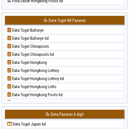
📝 Pola Dasar Hongkong Pools 6d
📊 Statistik Singapore
📝 Pola Dasar Japan
📊 Statistik Sydney
📝 Pola Dasar Japan 6d
📊 Statistik Sydney Lottery
📝 Data Togel All Pasaran
📝 Pola Dasar Korea
📊 Statistik Sydney Lottery 6d
Data Togel Bullseye
📝 Pola Dasar Kuda Lari
📊 Statistik Sydney Lotto
Data Togel Bullseye 6d
📝 Pola Dasar Magnum Cambodia
📊 Statistik Sydney Pools 6d
Data Togel Chinapools
📝 Pola Dasar Nagoya
📊 Statistik Taipei
Data Togel Chinapools 6d
📝 Pola Dasar North Carolina Day
📊 Statistik Taiwan
Data Togel Hongkong
📝 Pola Dasar Pcso
Data Togel Hongkong Lottery
📝 Pola Dasar Sao Paulo
Data Togel Hongkong Lottery 6d
📝 Pola Dasar Singapore
Data Togel Hongkong Lotto
📝 Pola Dasar Sydney
Data Togel Hongkong Pools 6d
📝 Pola Dasar Sydney Lottery
Data Togel Japan
📝 Pola Dasar Sydney Lottery 6d
Data Togel Japan 6d
📝 Pola Dasar Sydney Lotto
📝 Data Pasaran 6 digit
Data Togel Korea
📝 Pola Dasar Sydney Pools 6d
Data Togel Japan 6d
Data Togel Kuda Lari