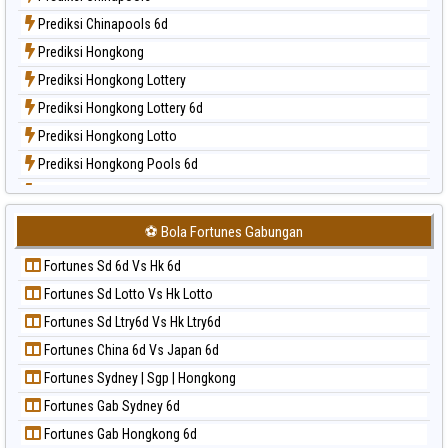
Paito Harian Nagoya
Prediksi Chinapools 6d
Paito Harian New York Midday
Prediksi Hongkong
Paito Harian North Carolina Day
Prediksi Hongkong Lottery
Paito Harian Pcso
Prediksi Hongkong Lottery 6d
Paito Harian Pennsylvania Day
Prediksi Hongkong Lotto
Paito Harian Sao Paulo
Prediksi Hongkong Pools 6d
Paito Harian Singapore
Prediksi Japan
Paito Harian Sydney
Prediksi Japan 6d
Paito Harian Sydney Lottery
⚽ Bola Fortunes Gabungan
Prediksi Korea
Paito Harian Sydney Lottery 6d
Fortunes Sd 6d Vs Hk 6d
Prediksi Kuda Lari
Paito Harian Sydney Lotto
Fortunes Sd Lotto Vs Hk Lotto
Prediksi Magnum Cambodia
Paito Harian Sydney Pools 6d
Fortunes Sd Ltry6d Vs Hk Ltry6d
Prediksi Nagoya
Paito Harian Taipei
Fortunes China 6d Vs Japan 6d
Prediksi North Carolina Day
Paito Harian Taiwan
Fortunes Sydney | Sgp | Hongkong
Prediksi Pcso
Fortunes Gab Sydney 6d
Prediksi Sao Paulo
Fortunes Gab Hongkong 6d
Prediksi Singapore