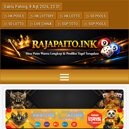
Sabtu Pahing, 8 Agt 2026, 23:31
▷ HK POOLS
▷ HK LOTTERY
▷ HK LOTTO
▷ SD POOLS
▷ SD LOTTO
▷ LIVE CHINA
▷ SGP TOTO
▷ SGP POOLS