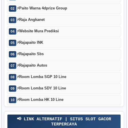
⚡
Paito Warna 4dprize Group
02
⚡
Raja Angkanet
03
⚡
Website Mura Prediksi
04
⚡
Rajapaito INK
05
⚡
Rajapaito Sbs
06
⚡
Rajapaito Autos
07
⚡
Room Lomba SGP 10 Line
08
⚡
Room Lomba SDY 10 Line
09
⚡
Room Lomba HK 10 Line
10
📢 LINK ALTERNATIF | SITUS SLOT GACOR
TERPERCAYA