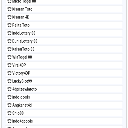
🏆 Micro Togel 88
🏆 Kisaran Toto
🏆 Kisaran 4D
🏆 Pelita Toto
🏆 IndoLottery 88
🏆 DuniaLottery 88
🏆 KaisarToto 88
🏆 WlaTogel 88
🏆 Viral4DP
🏆 Victory4DP
🏆 LuckySlot99
🏆 4dprizewlatoto
🏆 indo-pools
🏆 Angkanet4d
🏆 Shio88
🏆 Indo4dpools