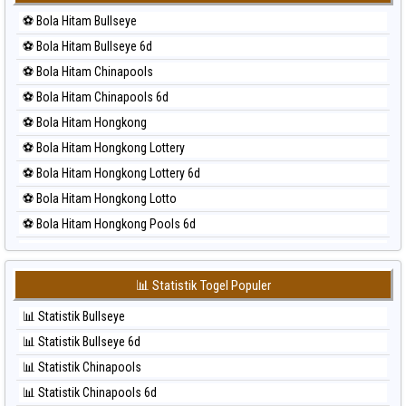
⚽ Bola Merah Korea
⚽ Bola Hitam Bullseye
⚽ Bola Merah Kuda Lari
⚽ Bola Hitam Bullseye 6d
⚽ Bola Merah Magnum Cambodia
⚽ Bola Hitam Chinapools
⚽ Bola Merah Nagoya
⚽ Bola Hitam Chinapools 6d
⚽ Bola Merah North Carolina Day
⚽ Bola Hitam Hongkong
⚽ Bola Merah Pcso
⚽ Bola Hitam Hongkong Lottery
⚽ Bola Merah Sao Paulo
⚽ Bola Hitam Hongkong Lottery 6d
⚽ Bola Merah Singapore
⚽ Bola Hitam Hongkong Lotto
⚽ Bola Merah Sydney
⚽ Bola Hitam Hongkong Pools 6d
⚽ Bola Merah Sydney Lottery
⚽ Bola Hitam Japan
⚽ Bola Merah Sydney Lottery 6d
⚽ Bola Hitam Japan 6d
⚽ Bola Merah Sydney Lotto
📊 Statistik Togel Populer
⚽ Bola Hitam Korea
⚽ Bola Merah Sydney Pools 6d
📊 Statistik Bullseye
⚽ Bola Hitam Kuda Lari
⚽ Bola Merah Taipei
📊 Statistik Bullseye 6d
⚽ Bola Hitam Magnum Cambodia
⚽ Bola Merah Taiwan
📊 Statistik Chinapools
⚽ Bola Hitam Nagoya
📊 Statistik Chinapools 6d
⚽ Bola Hitam North Carolina Day