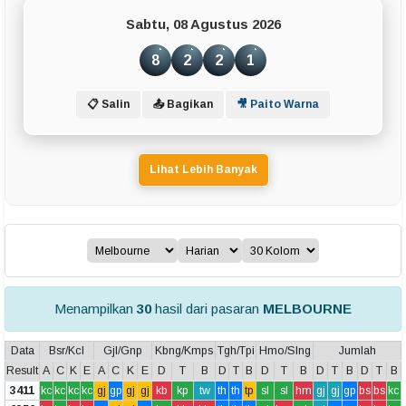
Sabtu, 08 Agustus 2026
8
2
2
1
📋 Salin
📤 Bagikan
🎥 Paito Warna
Lihat Lebih Banyak
Menampilkan
30
hasil dari pasaran
MELBOURNE
Data
Bsr/Kcl
Gjl/Gnp
Kbng/Kmps
Tgh/Tpi
Hmo/Slng
Jumlah
Result
A
C
K
E
A
C
K
E
D
T
B
D
T
B
D
T
B
D
T
B
D
T
B
3411
kc
kc
kc
kc
gj
gp
gj
gj
kb
kp
tw
th
th
tp
sl
sl
hm
gj
gj
gp
bs
bs
kc