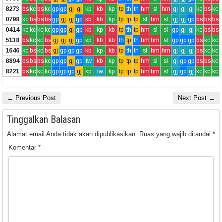
8273
bs
kc
bs
kc
gp
gp
gj
gj
kp
kb
kp
tp
th
th
hm
sl
hm
gj
gj
gj
kc
bs
kc
0798
kc
bs
bs
bs
gp
gj
gj
gp
kb
kb
kp
tp
tp
tp
sl
hm
sl
gj
gj
gp
bs
bs
bs
0414
kc
kc
kc
kc
gp
gp
gj
gp
kb
kp
kb
tp
th
tp
hm
sl
sl
gp
gj
gj
kc
bs
bs
5138
bs
kc
kc
bs
gj
gj
gj
gp
kp
kb
kb
th
tp
th
hm
hm
sl
gp
gp
gp
bs
kc
kc
1646
kc
bs
kc
bs
gj
gp
gp
gp
kb
kp
kb
tp
th
th
sl
hm
hm
gj
gj
gj
bs
kc
kc
8894
bs
bs
bs
kc
gp
gp
gj
gp
tw
kb
kp
tp
tp
tp
hm
sl
sl
gj
gp
gp
bs
bs
kc
8221
bs
kc
kc
kc
gp
gp
gp
gj
kp
tw
kp
tp
tp
tp
hm
hm
sl
gj
gp
gj
kc
kc
kc
← Previous Post
Next Post →
Tinggalkan Balasan
Alamat email Anda tidak akan dipublikasikan.
Ruas yang wajib ditandai
*
Komentar
*