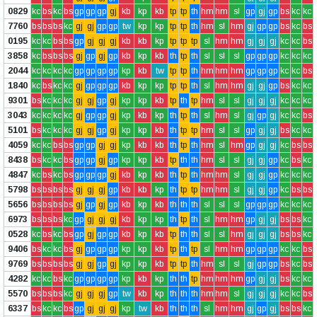
0829
kc
bs
kc
bs
gp
gp
gp
gj
kb
kp
kb
tp
tp
th
hm
hm
sl
gp
gj
gp
bs
kc
kc
7760
bs
bs
bs
kc
gj
gj
gp
gp
tw
kp
kp
tp
tp
th
hm
sl
hm
gj
gp
gp
bs
kc
bs
0195
kc
kc
bs
bs
gp
gj
gj
gj
kb
kb
kp
tp
tp
tp
sl
hm
hm
gj
gj
gj
kc
kc
bs
3858
kc
bs
bs
bs
gj
gp
gj
gp
kb
kp
kb
th
tp
th
sl
sl
sl
gp
gp
gp
kc
kc
kc
2044
kc
kc
kc
kc
gp
gp
gp
gp
kp
kb
tw
tp
tp
th
hm
hm
hm
gp
gp
gp
kc
kc
bs
1840
kc
bs
kc
kc
gj
gp
gp
gp
kb
kp
kp
tp
tp
th
sl
hm
hm
gj
gj
gp
bs
kc
kc
9301
bs
kc
kc
kc
gj
gj
gp
gj
kp
kp
kb
tp
th
tp
hm
sl
sl
gj
gj
gj
kc
kc
kc
3043
kc
kc
kc
kc
gj
gp
gp
gj
kp
kb
kp
th
tp
th
sl
hm
sl
gj
gp
gj
kc
kc
bs
5101
bs
kc
kc
kc
gj
gj
gp
gj
kp
kp
kb
th
tp
tp
hm
sl
sl
gp
gj
gj
bs
kc
kc
4059
kc
kc
bs
bs
gp
gp
gj
gj
kp
kb
kb
th
tp
th
hm
sl
hm
gp
gj
gj
kc
bs
bs
8438
bs
kc
kc
bs
gp
gp
gj
gp
kp
kp
kb
tp
th
th
hm
sl
sl
gj
gj
gp
kc
bs
kc
4847
kc
bs
kc
bs
gp
gp
gp
gj
kb
kp
kb
th
tp
th
hm
hm
sl
gj
gj
gp
kc
kc
kc
5798
bs
bs
bs
bs
gj
gj
gj
gp
kb
kb
kp
th
tp
tp
hm
hm
sl
gj
gj
gp
kc
bs
bs
5656
bs
bs
bs
bs
gj
gp
gj
gp
kb
kp
kb
th
th
th
sl
sl
sl
gp
gp
gp
kc
kc
kc
6973
bs
bs
bs
kc
gp
gj
gj
gj
kb
kp
kp
th
tp
th
sl
hm
hm
gp
gj
gj
bs
bs
kc
0528
kc
bs
kc
bs
gp
gj
gp
gp
kb
kp
kb
tp
th
th
sl
sl
hm
gj
gj
gj
bs
bs
kc
9406
bs
kc
kc
bs
gj
gp
gp
gp
kp
kp
kb
tp
th
tp
sl
hm
hm
gp
gp
gp
kc
kc
bs
9769
bs
bs
bs
bs
gj
gj
gp
gj
kp
kp
kb
tp
tp
th
hm
sl
sl
gj
gp
gp
bs
kc
bs
4282
kc
kc
bs
kc
gp
gp
gp
gp
kp
kb
kp
th
th
tp
hm
hm
hm
gp
gj
gj
bs
kc
kc
5570
bs
bs
bs
kc
gj
gj
gj
gp
tw
kb
kp
th
th
th
hm
hm
sl
gj
gj
gj
kc
kc
bs
6337
bs
kc
kc
bs
gp
gj
gj
gj
kp
tw
kb
th
th
th
sl
hm
hm
gj
gp
gj
bs
bs
kc