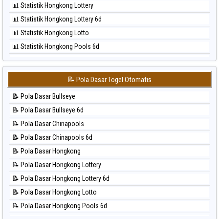
📊 Statistik Hongkong Lottery
⚽ Bola Hitam Sao Paulo
📊 Statistik Hongkong Lottery 6d
⚽ Bola Hitam Singapore
📊 Statistik Hongkong Lotto
⚽ Bola Hitam Sydney
📊 Statistik Hongkong Pools 6d
⚽ Bola Hitam Sydney Lottery
📊 Statistik Japan
⚽ Bola Hitam Sydney Lottery 6d
📊 Statistik Japan 6d
⚽ Bola Hitam Sydney Lotto
📝 Pola Dasar Togel Otomatis
📊 Statistik Korea
⚽ Bola Hitam Sydney Pools 6d
📝 Pola Dasar Bullseye
📊 Statistik Kuda Lari
⚽ Bola Hitam Taipei
📝 Pola Dasar Bullseye 6d
📊 Statistik Magnum Cambodia
⚽ Bola Hitam Taiwan
📝 Pola Dasar Chinapools
📊 Statistik Nagoya
📝 Pola Dasar Chinapools 6d
📊 Statistik New York Midday
📝 Pola Dasar Hongkong
📊 Statistik North Carolina Day
📝 Pola Dasar Hongkong Lottery
📊 Statistik Pcso
📝 Pola Dasar Hongkong Lottery 6d
📊 Statistik Pennsylvania Day
📝 Pola Dasar Hongkong Lotto
📊 Statistik Sao Paulo
📝 Pola Dasar Hongkong Pools 6d
📊 Statistik Singapore