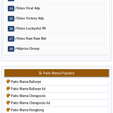
⚡
Situs Viral 4dp
24
⚡
Situs Victory 4dp
25
⚡
Situs Luckyslot 99
26
⚡
Situs Kaw Kaw Bet
27
⚡
4dprize Group
28
📝 Paito Warna Populers
Paito Warna Bullseye
Paito Warna Bullseye 6d
Paito Warna Chinapools
Paito Warna Chinapools 6d
Paito Warna Hongkong