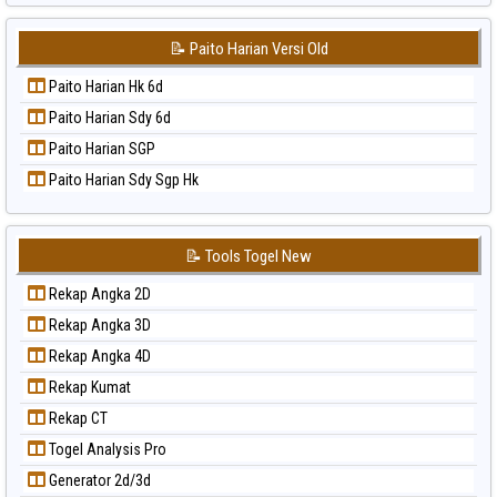
Paito Warna Sydney
📝 Paito Harian Versi Old
Paito Warna Sydney Lottery
Paito Warna Sydney Lottery 6d
Paito Harian Hk 6d
Paito Warna Sydney Lotto
Paito Harian Sdy 6d
Paito Warna Sydney Pools 6d
Paito Harian SGP
Paito Warna Taipei
Paito Harian Sdy Sgp Hk
Paito Warna Taiwan
📝 Tools Togel New
Rekap Angka 2D
Rekap Angka 3D
Rekap Angka 4D
Rekap Kumat
Rekap CT
Togel Analysis Pro
Generator 2d/3d