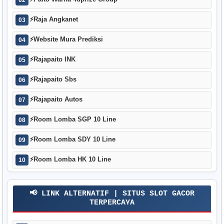
⚡
Raja Angkanet
03
⚡
Website Mura Prediksi
04
⚡
Rajapaito INK
05
⚡
Rajapaito Sbs
06
⚡
Rajapaito Autos
07
⚡
Room Lomba SGP 10 Line
08
⚡
Room Lomba SDY 10 Line
09
⚡
Room Lomba HK 10 Line
10
📢 LINK ALTERNATIF | SITUS SLOT GACOR
TERPERCAYA