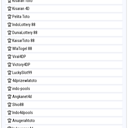
🏆 Kisaran Toto
🏆 Kisaran 4D
🏆 Pelita Toto
🏆 IndoLottery 88
🏆 DuniaLottery 88
🏆 KaisarToto 88
🏆 WlaTogel 88
🏆 Viral4DP
🏆 Victory4DP
🏆 LuckySlot99
🏆 4dprizewlatoto
🏆 indo-pools
🏆 Angkanet4d
🏆 Shio88
🏆 Indo4dpools
🏆 Anugerahtoto