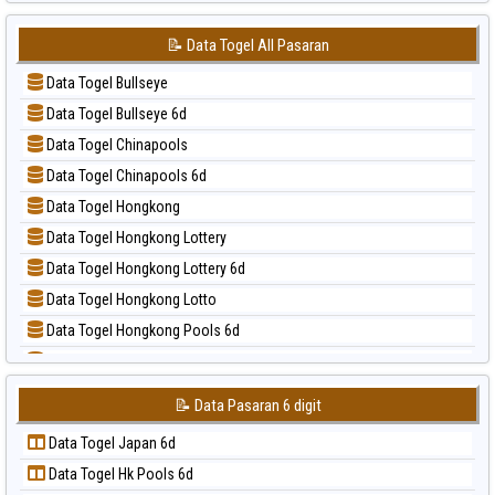
📝 Pola Dasar Japan
📊 Statistik Sydney
📝 Pola Dasar Japan 6d
📊 Statistik Sydney Lottery
📝 Data Togel All Pasaran
📝 Pola Dasar Korea
📊 Statistik Sydney Lottery 6d
Data Togel Bullseye
📝 Pola Dasar Kuda Lari
📊 Statistik Sydney Lotto
Data Togel Bullseye 6d
📝 Pola Dasar Magnum Cambodia
📊 Statistik Sydney Pools 6d
Data Togel Chinapools
📝 Pola Dasar Nagoya
📊 Statistik Taipei
Data Togel Chinapools 6d
📝 Pola Dasar North Carolina Day
📊 Statistik Taiwan
Data Togel Hongkong
📝 Pola Dasar Pcso
Data Togel Hongkong Lottery
📝 Pola Dasar Sao Paulo
Data Togel Hongkong Lottery 6d
📝 Pola Dasar Singapore
Data Togel Hongkong Lotto
📝 Pola Dasar Sydney
Data Togel Hongkong Pools 6d
📝 Pola Dasar Sydney Lottery
Data Togel Japan
📝 Pola Dasar Sydney Lottery 6d
Data Togel Japan 6d
📝 Pola Dasar Sydney Lotto
📝 Data Pasaran 6 digit
Data Togel Korea
📝 Pola Dasar Sydney Pools 6d
Data Togel Japan 6d
Data Togel Kuda Lari
📝 Pola Dasar Taipei
Data Togel Hk Pools 6d
Data Togel Magnum Cambodia