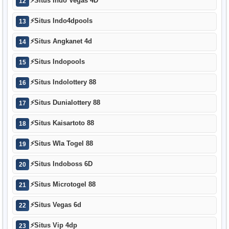
⚡
Situs Indo Vegas 4D
12
⚡
Situs Indo4dpools
13
⚡
Situs Angkanet 4d
14
⚡
Situs Indopools
15
⚡
Situs Indolottery 88
16
⚡
Situs Dunialottery 88
17
⚡
Situs Kaisartoto 88
18
⚡
Situs Wla Togel 88
19
⚡
Situs Indoboss 6D
20
⚡
Situs Microtogel 88
21
⚡
Situs Vegas 6d
22
⚡
Situs Vip 4dp
23