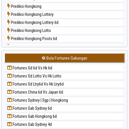
Paito Harian New York Midday
Prediksi Hongkong
Paito Harian North Carolina Day
Prediksi Hongkong Lottery
Paito Harian Pcso
Prediksi Hongkong Lottery 6d
Paito Harian Pennsylvania Day
Prediksi Hongkong Lotto
Paito Harian Sao Paulo
Prediksi Hongkong Pools 6d
Paito Harian Singapore
Prediksi Japan
Paito Harian Sydney
Prediksi Japan 6d
Paito Harian Sydney Lottery
⚽ Bola Fortunes Gabungan
Prediksi Korea
Paito Harian Sydney Lottery 6d
Fortunes Sd 6d Vs Hk 6d
Prediksi Kuda Lari
Paito Harian Sydney Lotto
Fortunes Sd Lotto Vs Hk Lotto
Prediksi Magnum Cambodia
Paito Harian Sydney Pools 6d
Fortunes Sd Ltry6d Vs Hk Ltry6d
Prediksi Nagoya
Paito Harian Taipei
Fortunes China 6d Vs Japan 6d
Prediksi North Carolina Day
Paito Harian Taiwan
Fortunes Sydney | Sgp | Hongkong
Prediksi Pcso
Fortunes Gab Sydney 6d
Prediksi Sao Paulo
Fortunes Gab Hongkong 6d
Prediksi Singapore
Fortunes Gab Sydney 4d
Prediksi Sydney