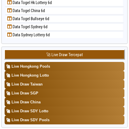
📝 Pola Dasar Taiwan
Data Togel Hk Lottery 6d
Data Togel Nagoya
Data Togel China 6d
Data Togel North Carolina Day
Data Togel Bullseye 6d
Data Togel Pcso
Data Togel Sydney 6d
Data Togel Sao Paulo
Data Sydney Lottery 6d
Data Togel Singapore
Data Togel Sydney
Data Togel Sydney Lottery
🚀 Live Draw Tercepat
Data Togel Sydney Lottery 6d
🚀
Live Hongkong Pools
Data Togel Sydney Lotto
🚀
Live Hongkong Lotto
Data Togel Sydney Pools 6d
🚀
Live Draw Taiwan
Data Togel Taipei
🚀
Live Draw SGP
Data Togel Taiwan
🚀
Live Draw China
🚀
Live Draw SDY Lotto
🚀
Live Draw SDY Pools