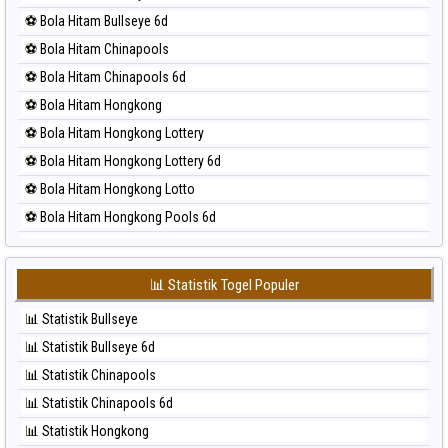
⚽ Bola Merah Kuda Lari
⚽ Bola Hitam Bullseye 6d
⚽ Bola Merah Magnum Cambodia
⚽ Bola Hitam Chinapools
⚽ Bola Merah Nagoya
⚽ Bola Hitam Chinapools 6d
⚽ Bola Merah North Carolina Day
⚽ Bola Hitam Hongkong
⚽ Bola Merah Pcso
⚽ Bola Hitam Hongkong Lottery
⚽ Bola Merah Sao Paulo
⚽ Bola Hitam Hongkong Lottery 6d
⚽ Bola Merah Singapore
⚽ Bola Hitam Hongkong Lotto
⚽ Bola Merah Sydney
⚽ Bola Hitam Hongkong Pools 6d
⚽ Bola Merah Sydney Lottery
⚽ Bola Hitam Japan
⚽ Bola Merah Sydney Lottery 6d
⚽ Bola Hitam Japan 6d
⚽ Bola Merah Sydney Lotto
📊 Statistik Togel Populer
⚽ Bola Hitam Korea
⚽ Bola Merah Sydney Pools 6d
📊 Statistik Bullseye
⚽ Bola Hitam Kuda Lari
⚽ Bola Merah Taipei
📊 Statistik Bullseye 6d
⚽ Bola Hitam Magnum Cambodia
⚽ Bola Merah Taiwan
📊 Statistik Chinapools
⚽ Bola Hitam Nagoya
📊 Statistik Chinapools 6d
⚽ Bola Hitam North Carolina Day
📊 Statistik Hongkong
⚽ Bola Hitam Pcso