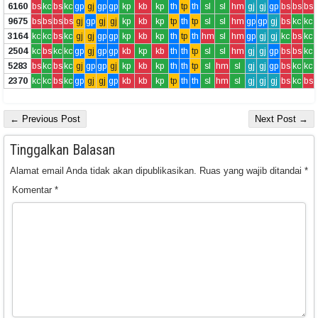
6160
bs
kc
bs
kc
gp
gj
gp
gp
kp
kb
kp
th
tp
th
sl
sl
hm
gj
gj
gp
bs
bs
bs
9675
bs
bs
bs
bs
gj
gp
gj
gj
kp
kb
kp
tp
th
tp
sl
sl
hm
gp
gp
gj
bs
kc
kc
3164
kc
kc
bs
kc
gj
gj
gp
gp
kp
kb
kp
th
tp
th
hm
sl
hm
gp
gj
gj
kc
bs
kc
2504
kc
bs
kc
kc
gp
gj
gp
gp
kb
kp
kb
th
th
tp
sl
sl
hm
gj
gj
gp
bs
bs
kc
5283
bs
kc
bs
kc
gj
gp
gp
gj
kp
kb
kp
th
th
tp
sl
hm
sl
gj
gj
gp
bs
kc
kc
2370
kc
kc
bs
kc
gp
gj
gj
gp
kb
kb
kp
tp
th
th
sl
hm
sl
gj
gj
gj
bs
kc
bs
← Previous Post
Next Post →
Tinggalkan Balasan
Alamat email Anda tidak akan dipublikasikan.
Ruas yang wajib ditandai
*
Komentar
*