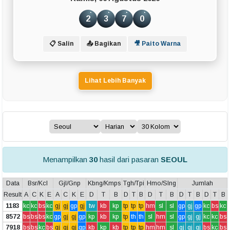
2
3
7
0
📋 Salin
📤 Bagikan
🎥 Paito Warna
Lihat Lebih Banyak
Menampilkan
30
hasil dari pasaran
SEOUL
Data
Bsr/Kcl
Gjl/Gnp
Kbng/Kmps
Tgh/Tpi
Hmo/Slng
Jumlah
Result
A
C
K
E
A
C
K
E
D
T
B
D
T
B
D
T
B
D
T
B
D
T
B
1183
kc
kc
bs
kc
gj
gj
gp
gj
tw
kb
kp
tp
tp
tp
hm
sl
sl
gp
gj
gp
kc
bs
kc
8572
bs
bs
bs
kc
gp
gj
gj
gp
kp
kb
kp
tp
th
th
sl
hm
sl
gp
gj
gj
kc
kc
bs
7918
bs
bs
kc
bs
gj
gj
gj
gp
kb
kp
kb
tp
tp
tp
hm
hm
sl
gj
gj
gj
bs
kc
bs