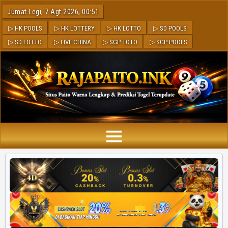
Jumat Legi, 7 Agt 2026, 00:51
▷ HK POOLS
▷ HK LOTTERY
▷ HK LOTTO
▷ SD POOLS
▷ SD LOTTO
▷ LIVE CHINA
▷ SGP TOTO
▷ SGP POOLS