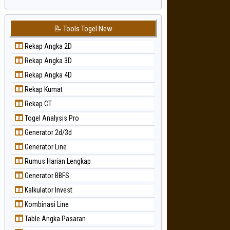
Paito Warna Taiwan
📝 Tools Togel New
Rekap Angka 2D
Rekap Angka 3D
Rekap Angka 4D
Rekap Kumat
Rekap CT
Togel Analysis Pro
Generator 2d/3d
Generator Line
Rumus Harian Lengkap
Generator BBFS
Kalkulator Invest
Kombinasi Line
Table Angka Pasaran