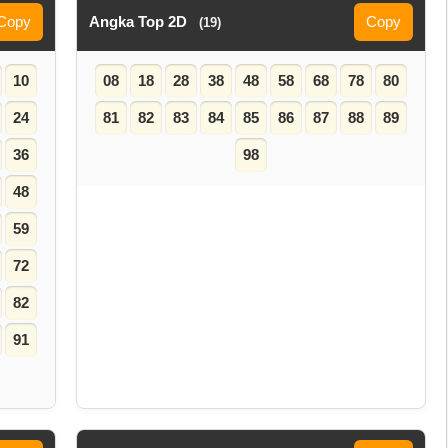
Copy
Angka Top 2D
Copy
(19)
10
08
18
28
38
48
58
68
78
80
24
81
82
83
84
85
86
87
88
89
36
98
48
59
72
82
91