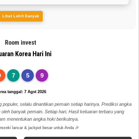
Lihat Lebih Banyak
Room invest
uaran Korea Hari Ini
9
7
5
9
rea tanggal: 7 Agst 2026
 populer, selalu dinantikan pemain setiap harinya. Prediksi angka
 oleh banyak pemain. Setiap hari, Hasil keluaran terbaru yang
am menentukan angka hoki berikutnya.
rezeki lancar & jackpot besar untuk Anda 🎉