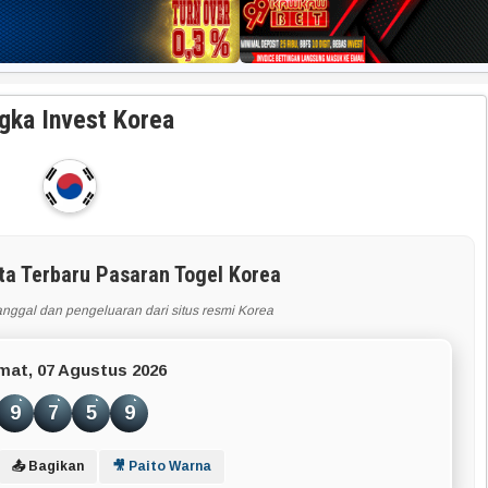
gka Invest Korea
ta Terbaru Pasaran Togel Korea
anggal dan pengeluaran dari situs resmi Korea
mat, 07 Agustus 2026
9
7
5
9
📤 Bagikan
🎥 Paito Warna