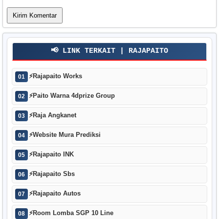
📢 LINK TERKAIT | RAJAPAITO
⚡
Rajapaito Works
01
⚡
Paito Warna 4dprize Group
02
⚡
Raja Angkanet
03
⚡
Website Mura Prediksi
04
⚡
Rajapaito INK
05
⚡
Rajapaito Sbs
06
⚡
Rajapaito Autos
07
⚡
Room Lomba SGP 10 Line
08