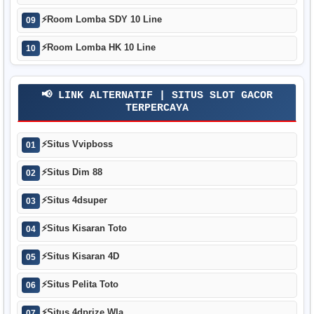
⚡
Room Lomba SDY 10 Line
09
⚡
Room Lomba HK 10 Line
10
📢 LINK ALTERNATIF | SITUS SLOT GACOR
TERPERCAYA
⚡
Situs Vvipboss
01
⚡
Situs Dim 88
02
⚡
Situs 4dsuper
03
⚡
Situs Kisaran Toto
04
⚡
Situs Kisaran 4D
05
⚡
Situs Pelita Toto
06
⚡
Situs 4dprize Wla
07