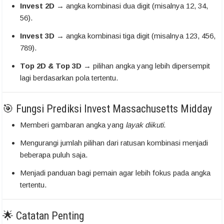
Invest 2D
→ angka kombinasi dua digit (misalnya 12, 34,
56).
Invest 3D
→ angka kombinasi tiga digit (misalnya 123, 456,
789).
Top 2D & Top 3D
→ pilihan angka yang lebih dipersempit
lagi berdasarkan pola tertentu.
🎯 Fungsi Prediksi Invest Massachusetts Midday
Memberi gambaran angka yang
layak diikuti
.
Mengurangi jumlah pilihan dari ratusan kombinasi menjadi
beberapa puluh saja.
Menjadi panduan bagi pemain agar lebih fokus pada angka
tertentu.
🌟 Catatan Penting