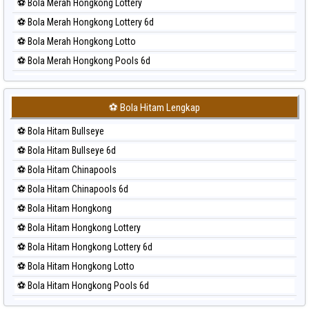
⚽ Bola Merah Hongkong Lottery
⚽ Bola Merah Hongkong Lottery 6d
⚽ Bola Merah Hongkong Lotto
⚽ Bola Merah Hongkong Pools 6d
⚽ Bola Merah Japan
⚽ Bola Merah Japan 6d
⚽ Bola Hitam Lengkap
⚽ Bola Merah Korea
⚽ Bola Hitam Bullseye
⚽ Bola Merah Kuda Lari
⚽ Bola Hitam Bullseye 6d
⚽ Bola Merah Magnum Cambodia
⚽ Bola Hitam Chinapools
⚽ Bola Merah Nagoya
⚽ Bola Hitam Chinapools 6d
⚽ Bola Merah North Carolina Day
⚽ Bola Hitam Hongkong
⚽ Bola Merah Pcso
⚽ Bola Hitam Hongkong Lottery
⚽ Bola Merah Sao Paulo
⚽ Bola Hitam Hongkong Lottery 6d
⚽ Bola Merah Singapore
⚽ Bola Hitam Hongkong Lotto
⚽ Bola Merah Sydney
⚽ Bola Hitam Hongkong Pools 6d
⚽ Bola Merah Sydney Lottery
⚽ Bola Hitam Japan