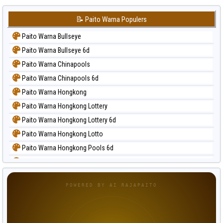
📝 Paito Warna Populers
Paito Warna Bullseye
Paito Warna Bullseye 6d
Paito Warna Chinapools
Paito Warna Chinapools 6d
Paito Warna Hongkong
Paito Warna Hongkong Lottery
Paito Warna Hongkong Lottery 6d
Paito Warna Hongkong Lotto
Paito Warna Hongkong Pools 6d
Paito Warna Japan
Paito Warna Japan 6d
POWERED BY AI RAJAPAITO
Paito Warna Korea
Paito Warna Kuda Lari
Paito Warna Magnum Cambodia