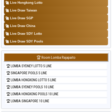
🚀
Live Hongkong Lotto
Data Togel Sydney Pools 6d
🚀
Live Draw Taiwan
Data Togel Taipei
🚀
Live Draw SGP
Data Togel Taiwan
🚀
Live Draw China
🚀
Live Draw SDY Lotto
🚀
Live Draw SDY Pools
🏆 Room Lomba Rajapaito
🏆 LOMBA SYDNEY LOTTO 5 LINE
🏆 SINGAPORE POOLS 5 LINE
🏆 LOMBA HONGKONG LOTTO 5 LINE
🏆 LOMBA SYDNEY POOLS 10 LINE
🏆 LOMBA HONGKONG POOLS 10 LINE
🏆 LOMBA SINGAPORE 10 LINE