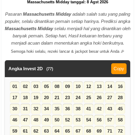
Massachusetts Midday tanggal: 8 Agst 2026
Pasaran
Massachusetts Midday
adalah salah satu yang paling
populer, selalu dinantikan pemain setiap harinya. Prediksi angka
Massachusetts Midday
selalu menjadi hal yang dinantikan oleh
banyak pemain. Setiap hari, Hasil keluaran terbaru yang
menjadi acuan dalam menentukan angka hoki berikutnya.
Semoga hoki selalu, rezeki lancar & jackpot besar untuk Anda 🎉
Angka Invest 2D
Copy
(77)
01
02
03
05
08
09
10
12
13
14
16
17
18
19
20
21
23
24
25
26
27
28
30
31
32
34
35
36
38
41
42
43
45
46
47
48
49
50
52
53
54
56
57
58
59
61
62
63
64
65
67
68
69
71
72