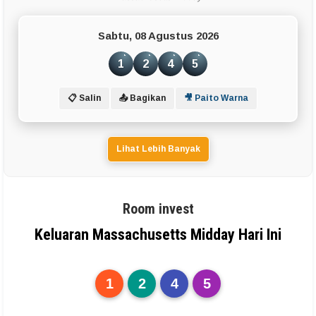
Sabtu, 08 Agustus 2026
1
2
4
5
📋 Salin
📤 Bagikan
🎥 Paito Warna
Lihat Lebih Banyak
Room invest
Keluaran Massachusetts Midday Hari Ini
1
2
4
5