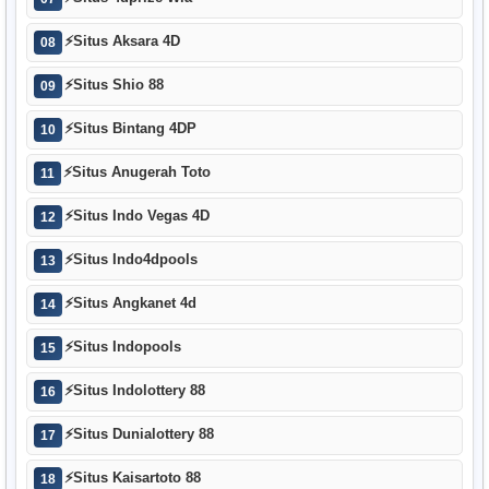
⚡
Situs Aksara 4D
08
⚡
Situs Shio 88
09
⚡
Situs Bintang 4DP
10
⚡
Situs Anugerah Toto
11
⚡
Situs Indo Vegas 4D
12
⚡
Situs Indo4dpools
13
⚡
Situs Angkanet 4d
14
⚡
Situs Indopools
15
⚡
Situs Indolottery 88
16
⚡
Situs Dunialottery 88
17
⚡
Situs Kaisartoto 88
18