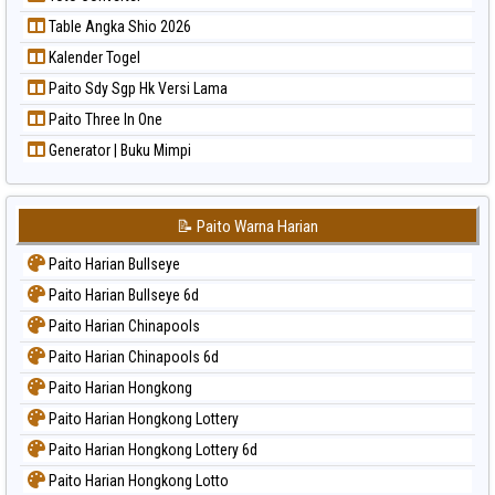
Table Angka Shio 2026
Kalender Togel
Paito Sdy Sgp Hk Versi Lama
Paito Three In One
Generator | Buku Mimpi
📝 Paito Warna Harian
Paito Harian Bullseye
Paito Harian Bullseye 6d
Paito Harian Chinapools
Paito Harian Chinapools 6d
Paito Harian Hongkong
Paito Harian Hongkong Lottery
Paito Harian Hongkong Lottery 6d
Paito Harian Hongkong Lotto