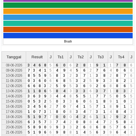
Brush
Tanggal
Result
J
Ts1
J
Ts2
J
Ts3
J
Ts4
J
08-06-2026
3
4
6
8
5
6
0
6
2
8
1
9
1
1
7
8
6
09-06-2026
7
3
4
1
5
4
9
4
5
6
2
7
6
4
0
6
6
10-06-2026
8
5
5
9
5
8
3
2
3
7
1
3
8
2
8
7
6
11-06-2026
0
3
6
0
6
6
8
5
3
2
5
9
3
3
8
2
1
12-06-2026
6
6
8
3
2
5
9
5
3
6
9
2
6
8
8
6
5
13-06-2026
1
1
8
6
5
8
4
3
3
3
6
3
7
1
8
3
2
14-06-2026
3
6
3
9
3
4
4
8
5
5
1
7
7
5
0
5
5
15-06-2026
0
5
3
2
5
0
3
3
6
0
6
1
8
9
1
0
1
16-06-2026
3
4
5
6
2
7
0
7
4
1
5
7
1
8
9
1
1
17-06-2026
1
0
7
3
1
8
0
8
3
4
7
3
1
4
8
4
3
18-06-2026
5
1
9
7
7
0
0
0
4
2
6
1
1
2
9
2
2
19-06-2026
6
3
5
7
3
7
4
2
0
8
8
4
7
2
5
8
4
20-06-2026
5
8
9
0
9
9
3
3
2
6
8
6
8
5
7
6
4
21-06-2026
5
1
9
6
6
9
8
8
1
4
5
6
3
9
6
4
1