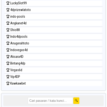
🏆 LuckySlot99
🏆 4dprizewlatoto
🏆 indo-pools
🏆 Angkanet4d
🏆 Shio88
🏆 Indo4dpools
🏆 Anugerahtoto
🏆 Indovegas4d
🏆 Aksara4D
🏆 Bintang4dp
🏆 Vegas6d
🏆 Vip4DP
🏆 Kawkawbet
🔍