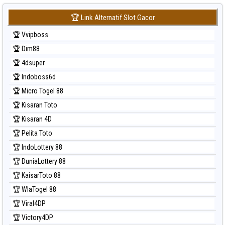
🏆 Link Alternatif Slot Gacor
🏆 Vvipboss
🏆 Dim88
🏆 4dsuper
🏆 Indoboss6d
🏆 Micro Togel 88
🏆 Kisaran Toto
🏆 Kisaran 4D
🏆 Pelita Toto
🏆 IndoLottery 88
🏆 DuniaLottery 88
🏆 KaisarToto 88
🏆 WlaTogel 88
🏆 Viral4DP
🏆 Victory4DP