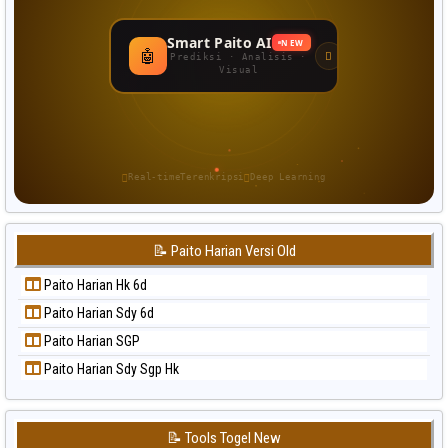
Paito Warna Nagoya
Smart Paito AI
NEW
🤖
Paito Warna New York Midday
Prediksi · Analisis ·
Visual
Paito Warna North Carolina Day
Paito Warna Pcso
Paito Warna Pennsylvania Day
Paito Warna Sao Paulo
Real-time
Terenkripsi
Deep Learning
Paito Warna Singapore
Paito Warna Sydney
📝 Paito Harian Versi Old
Paito Warna Sydney Lottery
Paito Warna Sydney Lottery 6d
Paito Harian Hk 6d
Paito Warna Sydney Lotto
Paito Harian Sdy 6d
Paito Warna Sydney Pools 6d
Paito Harian SGP
Paito Warna Taipei
Paito Harian Sdy Sgp Hk
Paito Warna Taiwan
📝 Tools Togel New