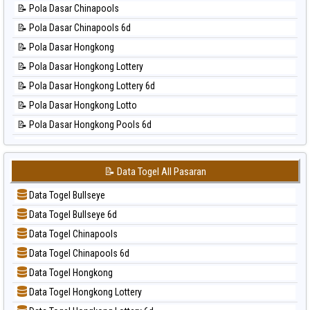
⚽ Bola Hitam Taiwan
📝 Pola Dasar Chinapools
📊 Statistik Nagoya
📝 Pola Dasar Chinapools 6d
📊 Statistik New York Midday
📝 Pola Dasar Hongkong
📊 Statistik North Carolina Day
📝 Pola Dasar Hongkong Lottery
📊 Statistik Pcso
📝 Pola Dasar Hongkong Lottery 6d
📊 Statistik Pennsylvania Day
📝 Pola Dasar Hongkong Lotto
📊 Statistik Sao Paulo
📝 Pola Dasar Hongkong Pools 6d
📊 Statistik Singapore
📝 Pola Dasar Japan
📊 Statistik Sydney
📝 Pola Dasar Japan 6d
📊 Statistik Sydney Lottery
📝 Data Togel All Pasaran
📝 Pola Dasar Korea
📊 Statistik Sydney Lottery 6d
Data Togel Bullseye
📝 Pola Dasar Kuda Lari
📊 Statistik Sydney Lotto
Data Togel Bullseye 6d
📝 Pola Dasar Magnum Cambodia
📊 Statistik Sydney Pools 6d
Data Togel Chinapools
📝 Pola Dasar Nagoya
📊 Statistik Taipei
Data Togel Chinapools 6d
📝 Pola Dasar North Carolina Day
📊 Statistik Taiwan
Data Togel Hongkong
📝 Pola Dasar Pcso
Data Togel Hongkong Lottery
📝 Pola Dasar Sao Paulo