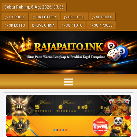
Sabtu Pahing, 8 Agt 2026, 03:05
▷ HK POOLS
▷ HK LOTTERY
▷ HK LOTTO
▷ SD POOLS
▷ SD LOTTO
▷ LIVE CHINA
▷ SGP TOTO
▷ SGP POOLS