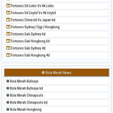
Prediksi Kuda Lari
Paito Harian Sydney Lotto
Fortunes Sd Lotto Vs Hk Lotto
Prediksi Magnum Cambodia
Paito Harian Sydney Pools 6d
Fortunes Sd Ltry6d Vs Hk Ltry6d
Prediksi Nagoya
Paito Harian Taipei
Fortunes China 6d Vs Japan 6d
Prediksi North Carolina Day
Paito Harian Taiwan
Fortunes Sydney | Sgp | Hongkong
Prediksi Pcso
Fortunes Gab Sydney 6d
Prediksi Sao Paulo
Fortunes Gab Hongkong 6d
Prediksi Singapore
Fortunes Gab Sydney 4d
Prediksi Sydney
Fortunes Gab Hongkong 4d
Prediksi Sydney Lottery
Prediksi Sydney Lottery 6d
Prediksi Sydney Lotto
⚽ Bola Merah News
Prediksi Sydney Pools 6d
⚽ Bola Merah Bullseye
Prediksi Taipei
⚽ Bola Merah Bullseye 6d
Prediksi Taiwan
⚽ Bola Merah Chinapools
⚽ Bola Merah Chinapools 6d
⚽ Bola Merah Hongkong