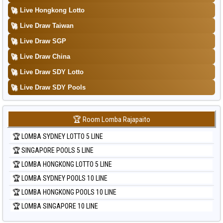
Data Togel Sydney Lotto
🚀
Live Hongkong Lotto
Data Togel Sydney Pools 6d
🚀
Live Draw Taiwan
Data Togel Taipei
🚀
Live Draw SGP
Data Togel Taiwan
🚀
Live Draw China
🚀
Live Draw SDY Lotto
🚀
Live Draw SDY Pools
🏆 Room Lomba Rajapaito
🏆 LOMBA SYDNEY LOTTO 5 LINE
🏆 SINGAPORE POOLS 5 LINE
🏆 LOMBA HONGKONG LOTTO 5 LINE
🏆 LOMBA SYDNEY POOLS 10 LINE
🏆 LOMBA HONGKONG POOLS 10 LINE
🏆 LOMBA SINGAPORE 10 LINE